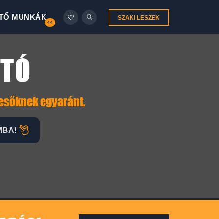
TŐ MUNKÁK
SZAKI LESZEK
44
ZTÓ
resőknek egyaránt.
MBA!