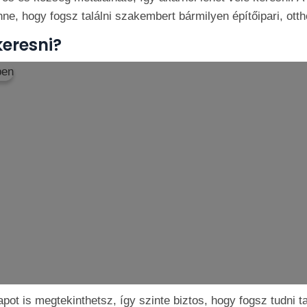
nne, hogy fogsz találni szakembert bármilyen építőipari, otth
eresni?
pot is megtekinthetsz, így szinte biztos, hogy fogsz tudni 