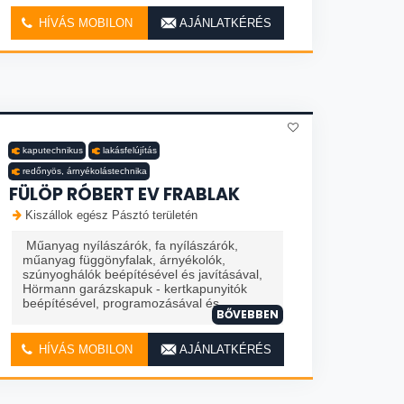
HÍVÁS MOBILON
AJÁNLATKÉRÉS
kaputechnikus
lakásfelújítás
redőnyös, árnyékolástechnika
FÜLÖP RÓBERT EV FRABLAK
Kiszállok egész Pásztó területén
Műanyag nyílászárók, fa nyílászárók,
műanyag függönyfalak, árnyékolók,
szúnyoghálók beépítésével és javításával,
Hörmann garázskapuk - kertkapunyitók
beépítésével, programozásával és...
BŐVEBBEN
HÍVÁS MOBILON
AJÁNLATKÉRÉS