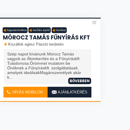
kaputechnikus
kerítés építő
kertész
MÓROCZ TAMÁS FŰNYÍRÁS KFT
Kiszállok egész Pásztó területén
Szép napot kívánunk Mórocz Tamás
vagyok az Álomkerítés és a Fűnyíráskft
Tuladonosa.Örömmel mutatom be
Önöknek a Fűnyíráskft. szolgáltatásait,
amelyek ideálisakMagánszemélyek akár
k...
BŐVEBBEN
HÍVÁS MOBILON
AJÁNLATKÉRÉS