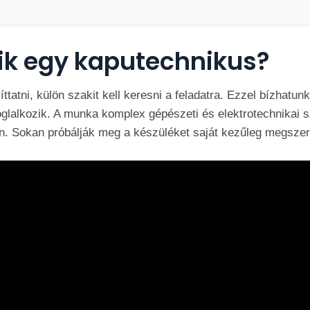
zik egy kaputechnikus?
tatni, külön szakit kell keresni a feladatra. Ezzel bízhatu
foglalkozik. A munka komplex gépészeti és elektrotechnikai 
 Sokan próbálják meg a készüléket saját kezűleg megszerel