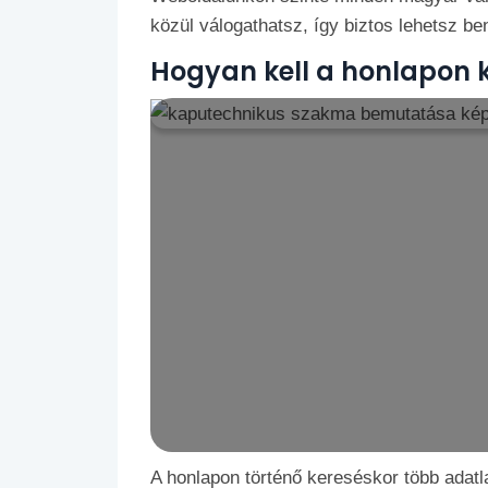
közül válogathatsz, így biztos lehetsz be
Hogyan kell a honlapon k
A honlapon történő kereséskor több adatla