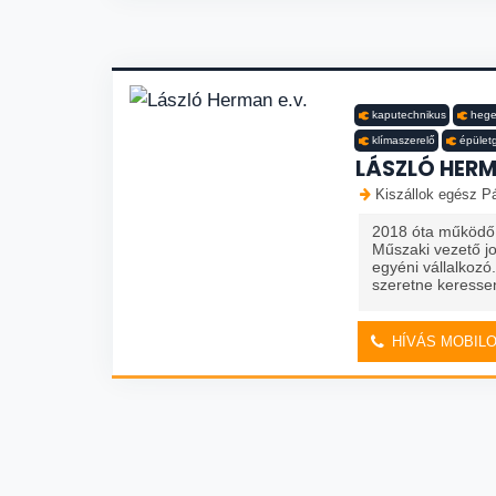
kaputechnikus
hege
klímaszerelő
épület
LÁSZLÓ HERM
Kiszállok egész Pá
2018 óta működő 
Műszaki vezető j
egyéni vállalkozó
szeretne keresse
HÍVÁS MOBIL