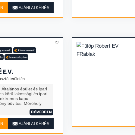
ON
AJÁNLATKÉRÉS
nyszerelő
klímaszerelő
tő
lakásfelújítás
 E.V.
sztó területén
Általános épület és ipari
es körű lakossági és ipari
Elektromos kapu
mény bővítés Mérőhely
BŐVEBBEN
ON
AJÁNLATKÉRÉS