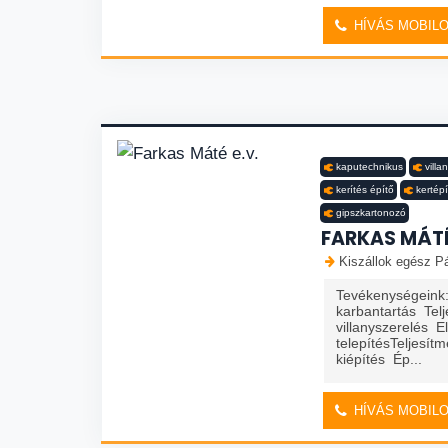
HÍVÁS MOBIL
kaputechnikus
villa
kerítés építő
kertépí
gipszkartonozó
FARKAS MÁTÉ
Kiszállok egész Pá
Tevékenységeink: 
karbantartás Telj
villanyszerelés 
telepítésTeljesít
kiépítés Ép...
HÍVÁS MOBIL