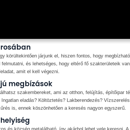
árosában
y körültekintően járjunk el, hiszen fontos, hogy megbízható 
felmutatni, és lehetséges, hogy eltérő fő szakterületeik va
eladat, amit el kell végezni.
ájú megbízások
lhatsz szakembereket, ami az otthon, felújítás, építőipar 
Ingatlan eladás? Költöztetés? Lakberendezés? Vízszerelés
zűrés is, ennek köszönhetően a keresés nagyon egyszerű.
 helyiség
 és község metalálható, így akárhol lehet vele keresni. A