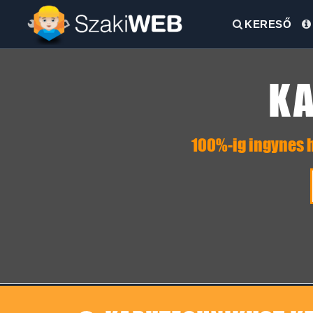
KERESŐ
KA
100%-ig ingynes h