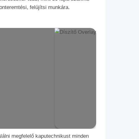
onteremtési, felújítsi munkára.
találni megfelelő kaputechnikust minden