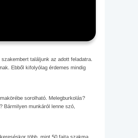
szakembert találjunk az adott feladatra.
nnak. Ebből kifolyólag érdemes mindig
témakörébe sorolható. Melegburkolás?
? Bármilyen munkáról lenne szó,
 kereséskor több, mint 50 fajta szakma