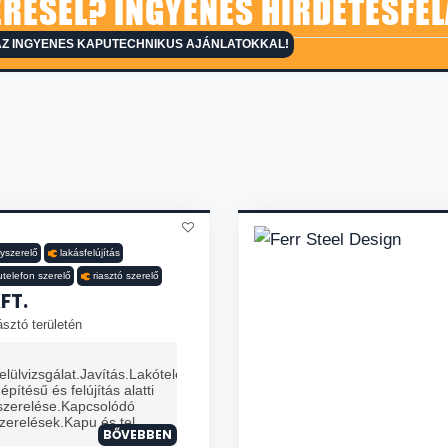
RESEL? INGYENES HIRDETÉSFEL
AZ INGYENES KAPUTECHNIKUS AJÁNLATOKKAL!
nyszerelő
lakásfelújítás
telefon szerelő
riasztó szerelő
FT.
sztó területén
elülvizsgálat.Javítás.Lakótelepi
építésű és felújítás alatti
yszerelése.Kapcsolódó
zerelések.Kapu és tel...
BŐVEBBEN