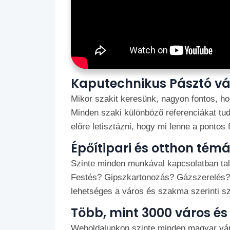
Kaputechnikus Pásztó v
Mikor szakit keresünk, nagyon fontos, hog
Minden szaki különböző referenciákat tud 
előre letisztázni, hogy mi lenne a pontos f
Épőítipari és otthon tém
Szinte minden munkával kapcsolatban talá
Festés? Gipszkartonozás? Gázszerelés? 
lehetséges a város és szakma szerinti s
Több, mint 3000 város és
Weboldalunkon szinte minden magyar város