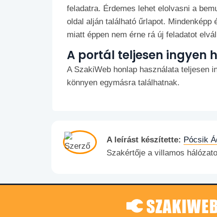
feladatra. Érdemes lehet elolvasni a bemu
oldal alján található űrlapot. Mindenképp
miatt éppen nem érne rá új feladatot elváll
A portál teljesen ingyen 
A SzakiWeb honlap használata teljesen i
könnyen egymásra találhatnak.
A leírást készítette:
Pócsik Á
Szakértője a villamos hálózat
SZAKIWEB