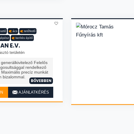
sztő
ács
tetőfedő
gépész
kerítés építő
AN E.V.
sztó területén
generálkivitelező Felelős
ogosultsággal rendelkező
. Maximális precíz munkát
n bizalommal.
BŐVEBBEN
ON
AJÁNLATKÉRÉS