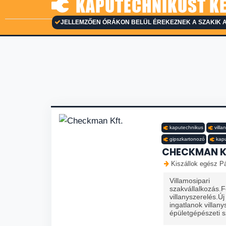
KAPUTECHNIKUST KE
JELLEMZŐEN ÓRÁKON BELÜL ÉREKEZNEK A SZAKIK 
kaputechnikus
villa
gipszkartonozó
kapu
CHECKMAN K
Kiszállok egész Pá
Villamosipari
szakvállalkozás.F
villanyszerelés.Új 
ingatlanok villan
épületgépészeti s