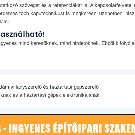
tatkozó szöveget és a referenciákat is. A kapcsolatfelvétel 
 érdemes több kaputechnikust is megkeresni üzenetben, hiszen
alni.
használható!
ngyenes mind keresőknek, mind hirdetőknek. Ebből kifolyó
dám villanyszerelő és háztartási gépszerelő
oknak és a háztartási gépek elektronikájának.
 - INGYENES ÉPÍTŐIPARI SZAK