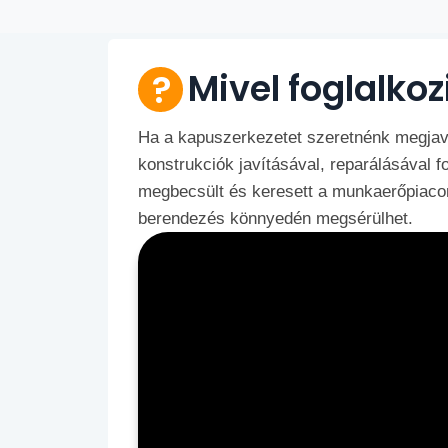
Mivel foglalko
Ha a kapuszerkezetet szeretnénk megjavít
konstrukciók javításával, reparálásával 
megbecsült és keresett a munkaerőpiacon.
berendezés könnyedén megsérülhet.