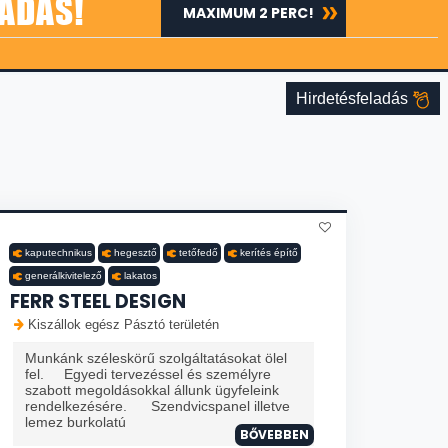
ADÁS!
MAXIMUM 2 PERC!
Hirdetésfeladás
kaputechnikus
hegesztő
tetőfedő
kerítés építő
generálkivitelező
lakatos
FERR STEEL DESIGN
Kiszállok egész Pásztó területén
Munkánk széleskörű szolgáltatásokat ölel
fel. Egyedi tervezéssel és személyre
szabott megoldásokkal állunk ügyfeleink
rendelkezésére. Szendvicspanel illetve
lemez burkolatú
BŐVEBBEN