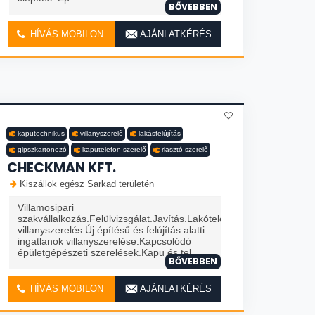
BŐVEBBEN
HÍVÁS MOBILON
AJÁNLATKÉRÉS
kaputechnikus
villanyszerelő
lakásfelújítás
gipszkartonozó
kaputelefon szerelő
riasztó szerelő
CHECKMAN KFT.
Kiszállok egész Sarkad területén
Villamosipari
szakvállalkozás.Felülvizsgálat.Javítás.Lakótelepi
villanyszerelés.Új építésű és felújítás alatti
ingatlanok villanyszerelése.Kapcsolódó
épületgépészeti szerelések.Kapu és tel...
BŐVEBBEN
HÍVÁS MOBILON
AJÁNLATKÉRÉS