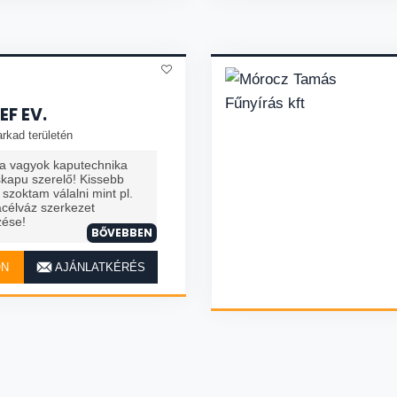
EF EV.
rkad területén
ta vagyok kaputechnika
skapu szerelő! Kissebb
szoktam válalni mint pl.
acélváz szerkezet
zése!
BŐVEBBEN
ON
AJÁNLATKÉRÉS