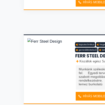
HÍVÁS MOBIL
kaputechnikus
hege
generálkivitelező
la
FERR STEEL D
Kiszállok egész Sa
Munkánk széleskör
fel. Egyedi terv
szabott megoldáso
rendelkezésére. 
lemez burkolatú
HÍVÁS MOBIL