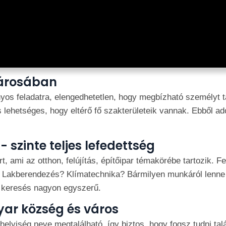
árosában
yos feladatra, elengedhetetlen, hogy megbízható személyt t
s lehetséges, hogy eltérő fő szakterületeik vannak. Ebből ad
 szinte teljes lefedettség
t, ami az otthon, felújítás, építőipar témakörébe tartozik.
Lakberendezés? Klímatechnika? Bármilyen munkáról lenne 
a keresés nagyon egyszerű.
ar község és város
yiség neve megtalálható, így biztos, hogy fogsz tudni talá