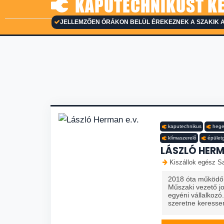
KAPUTECHNIKUST KE
JELLEMZŐEN ÓRÁKON BELÜL ÉREKEZNEK A SZAKIK 
kaputechnikus
hege
klímaszerelő
épület
LÁSZLÓ HERM
Kiszállok egész Sa
2018 óta működő 
Műszaki vezető j
egyéni vállalkozó
szeretne keresse