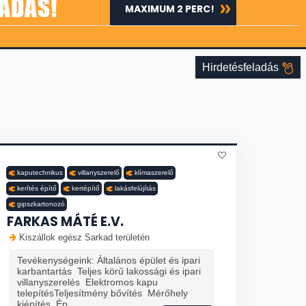
ADÁS!
MAXIMUM 2 PERC!
Hirdetésfeladás
kaputechnikus
villanyszerelő
klímaszerelő
kerítés építő
kertépítő
lakásfelújítás
gipszkartonozó
FARKAS MÁTÉ E.V.
Kiszállok egész Sarkad területén
Tevékenységeink: Általános épület és ipari
karbantartás Teljes körű lakossági és ipari
villanyszerelés Elektromos kapu
telepítésTeljesítmény bővítés Mérőhely
kiépítés Ép...