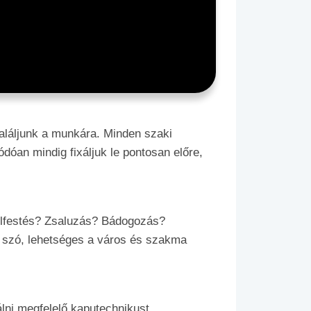
aláljunk a munkára. Minden szaki
ódóan mindig fixáljuk le pontosan előre,
 Felfestés? Zsaluzás? Bádogozás?
szó, lehetséges a város és szakma
lni megfelelő kaputechnikust.