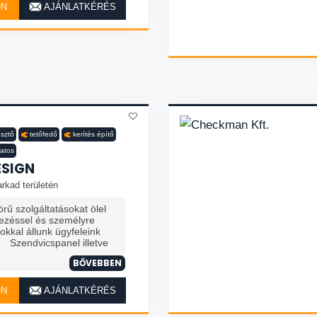
ON
AJÁNLATKÉRÉS
sztő
tetőfedő
kerítés építő
katos
ESIGN
rkad területén
ű szolgáltatásokat ölel
ezéssel és személyre
kkal állunk ügyfeleink
Szendvicspanel illetve
BŐVEBBEN
ON
AJÁNLATKÉRÉS