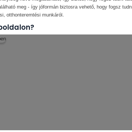
lható meg - így jóformán biztosra vehető, hogy fogsz tudni 
si, otthonteremtési munkáról.
boldalon?