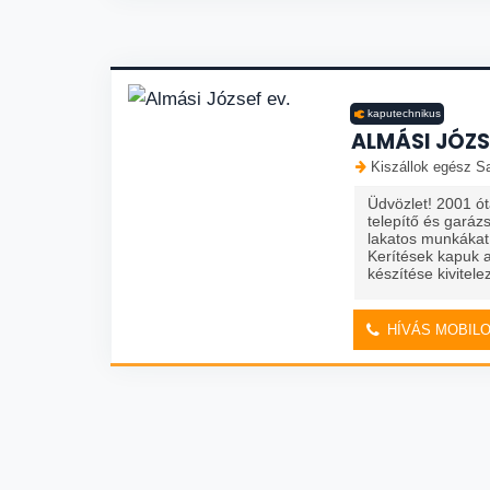
kaputechnikus
ALMÁSI JÓZS
Kiszállok egész Sa
Üdvözlet! 2001 ó
telepítő és garáz
lakatos munkákat 
Kerítések kapuk 
készítése kivitele
HÍVÁS MOBIL