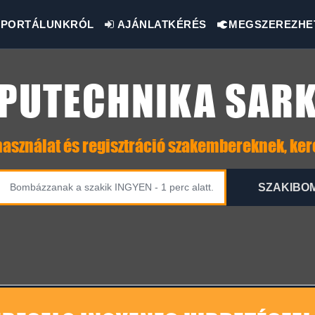
PORTÁLUNKRÓL
AJÁNLATKÉRÉS
MEGSZEREZHE
PUTECHNIKA SAR
asználat és regisztráció szakembereknek, ke
SZAKIBO