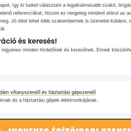
apot, így ki tudod választani a legalkalmasabb szakit, brigá
enő referenciákat, hiszen ez rengeteg mindent elárul az ado
 meg. Jó ötlet lehet több szakembernek is üzenetet küldeni, m
át.
ráció és keresés!
 ingyenes minden hirdetőnek és keresőnek. Ennek köszönhet
dám villanyszerelő és háztartási gépszerelő
oknak és a háztartási gépek elektronikájának.