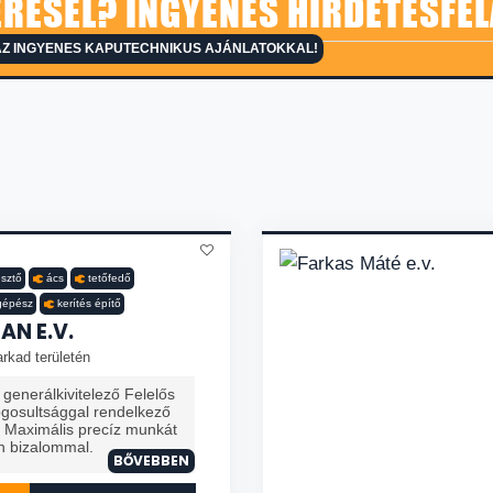
RESEL? INGYENES HIRDETÉSFEL
AZ INGYENES KAPUTECHNIKUS AJÁNLATOKKAL!
sztő
ács
tetőfedő
gépész
kerítés építő
AN E.V.
rkad területén
generálkivitelező Felelős
ogosultsággal rendelkező
. Maximális precíz munkát
n bizalommal.
BŐVEBBEN