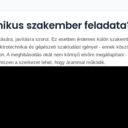
nikus szakember feladata
lására, javításra szorul. Ez esetben érdemes külön szakember
ktrotechnikai és gépészeti szaktudást igényel - ennek kös
. A meghibásodás okát nem könnyű elsőre megállapítani - 
hiszen a szerkezet lehet, hogy árammal működik.