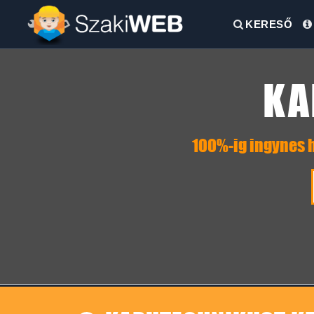
KERESŐ
KA
100%-ig ingynes h