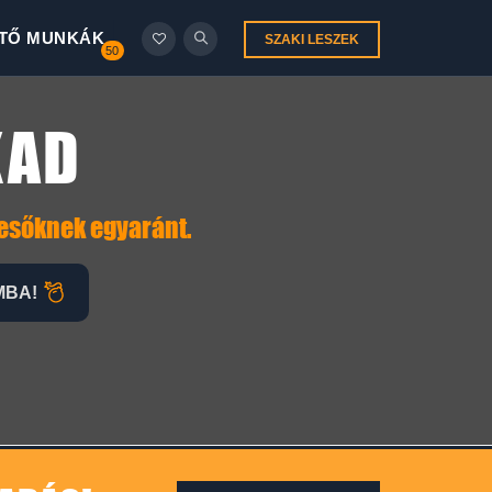
TŐ MUNKÁK
SZAKI LESZEK
50
KAD
resőknek egyaránt.
MBA!