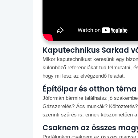
Kaputechnikus Sarkad v
Mikor kaputechnikust keresünk egy bizon
különböző referenciákat tud felmutatni, é
hogy mi lesz az elvégzendő feladat.
Építőipar és otthon téma -
Jóformán bármire találhatsz jó szakember
Gázszerelés? Ács munkák? Költöztetés? 
szerinti szűrés is, ennek köszönhetően 
Csaknem az összes magy
Portálunkon csaknem az összes magyar hel