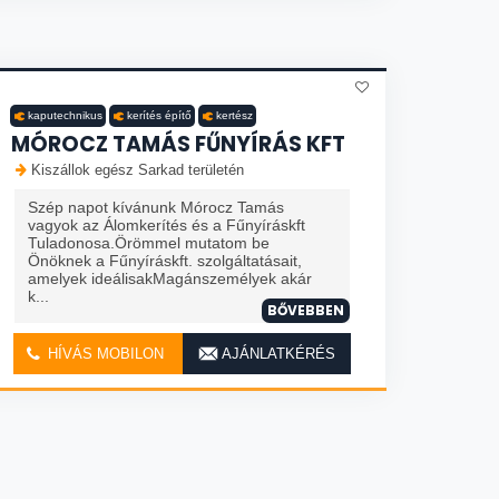
kaputechnikus
kerítés építő
kertész
MÓROCZ TAMÁS FŰNYÍRÁS KFT
Kiszállok egész Sarkad területén
Szép napot kívánunk Mórocz Tamás
vagyok az Álomkerítés és a Fűnyíráskft
Tuladonosa.Örömmel mutatom be
Önöknek a Fűnyíráskft. szolgáltatásait,
amelyek ideálisakMagánszemélyek akár
k...
BŐVEBBEN
HÍVÁS MOBILON
AJÁNLATKÉRÉS