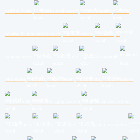
padlóburkolás
ingatlan értékbecslő
fűtés szerelés
közös
képviselő, társasház kezelés
ipari alpinista
statikus
kaputechnika
kertész
zárszerelő
gázkazán szerelő
betonozás
építész
ezermester
földmunka
bútorasztalos
TV szerelő
háztartási gép szerelő
építési műszaki ellenőr
fakitermelő
takarító
tapétázó
ereszcsatorna szerelés