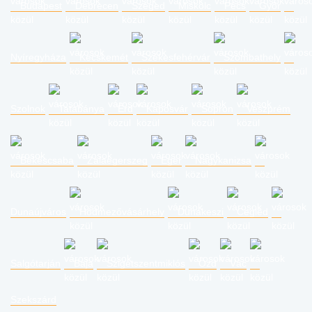
Budapest
Debrecen
Szeged
Miskolc
Pécs
Győr
Nyíregyháza
Kecskemét
Székesfehérvár
Szombathely
Szolnok
Tatabánya
Érd
Kaposvár
Sopron
Veszprém
Békéscsaba
Zalaegerszeg
Eger
Nagykanizsa
Dunaújváros
Hódmezővásárhely
Dunakeszi
Cegléd
Salgótarján
Baja
Szigetszentmiklós
Ózd
Vác
Szekszárd