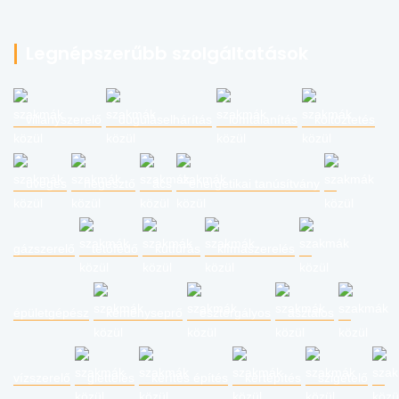
Legnépszerűbb szolgáltatások
villanyszerelő
duguláselhárítás
lomtalanítás
költöztetés
üveges
hegesztő
ács
energetikai tanúsítvány
gázszerelő
tetőfedő
kútfúrás
klímaszerelés
épületgépész
kéményseprő
esztergályos
asztalos
vízszerelő
glettelés
kerítés építés
kertépítés
szigetelő