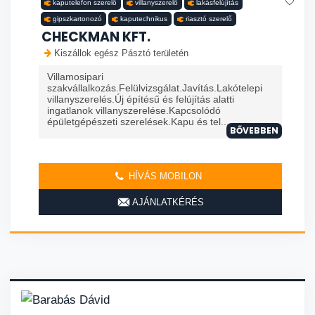
kaputelefon szerelő
villanyszerelő
lakásfelújítás
gipszkartonozó
kaputechnikus
riasztó szerelő
CHECKMAN KFT.
Kiszállok egész Pásztó területén
Villamosipari
szakvállalkozás.Felülvizsgálat.Javítás.Lakótelepi
villanyszerelés.Új építésű és felújítás alatti
ingatlanok villanyszerelése.Kapcsolódó
épületgépészeti szerelések.Kapu és tel...
BŐVEBBEN
HÍVÁS MOBILON
AJÁNLATKÉRÉS