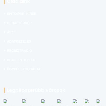
Oldalaink
ÉPÍTŐIPARI HÍREK
OLDALTÉRKÉP
ÁSZF
ADATKEZELÉS
REGISZTRÁCIÓ
BEJELENTKEZÉS
ÜGYFÉLSZOLGÁLAT
Legnépszerűbb városok