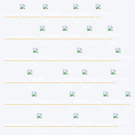
burkoló
kőműves
lakásfelújítás
bádogos
generálkivitelezés
földmérő
térkövező
kárpitos
ablakszigetelő
cserépkályha építés
mosógép szerelő
aszfaltozás
kémény bélelés
lakatos
szobafestés
lakberendező
ingatlanközvetítő
belsőépítészet
fuvarozó
gipszkartonozás
hűtőgép szerelő
parketta csiszolás