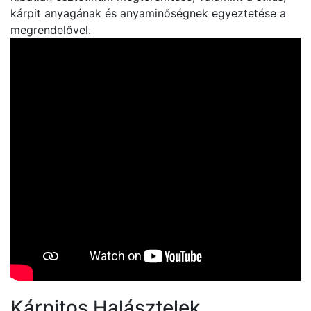
kárpit anyagának és anyaminőségnek egyeztetése a
megrendelővel.
Kárpitos Halásztelek