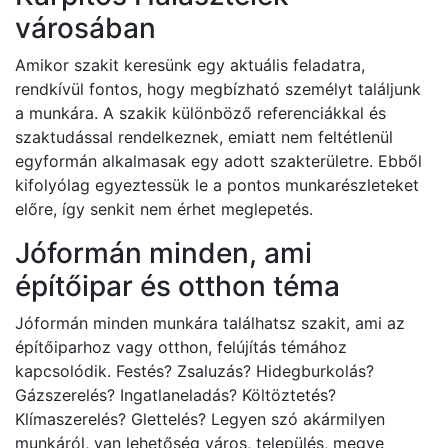
városában
Amikor szakit keresünk egy aktuális feladatra,
rendkívül fontos, hogy megbízható személyt találjunk
a munkára. A szakik különböző referenciákkal és
szaktudással rendelkeznek, emiatt nem feltétlenül
egyformán alkalmasak egy adott szakterületre. Ebből
kifolyólag egyeztessük le a pontos munkarészleteket
előre, így senkit nem érhet meglepetés.
Jóformán minden, ami
építőipar és otthon téma
Jóformán minden munkára találhatsz szakit, ami az
építőiparhoz vagy otthon, felújítás témához
kapcsolódik. Festés? Zsaluzás? Hidegburkolás?
Gázszerelés? Ingatlaneladás? Költöztetés?
Klímaszerelés? Glettelés? Legyen szó akármilyen
munkáról, van lehetőség város, település, megye