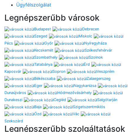
Ügyfélszolgálat
Legnépszerűbb városok
Budapest
Debrecen
Szeged
Miskolc
Pécs
Győr
Nyíregyháza
Kecskemét
Székesfehérvár
Szombathely
Szolnok
Tatabánya
Érd
Kaposvár
Sopron
Veszprém
Békéscsaba
Zalaegerszeg
Eger
Nagykanizsa
Dunaújváros
Hódmezővásárhely
Dunakeszi
Cegléd
Salgótarján
Baja
Szigetszentmiklós
Ózd
Vác
Szekszárd
Legnépszerűbb szolgáltatások