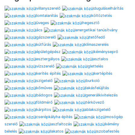
villanyszerelő
duguláselhárítás
lomtalanítás
költöztetés
üveges
hegesztő
ács
energetikai tanúsítvány
gázszerelő
tetőfedő
kútfúrás
klímaszerelés
épületgépész
kéményseprő
esztergályos
asztalos
vízszerelő
glettelés
kerítés építés
kertépítés
szigetelő
burkoló
kőműves
lakásfelújítás
bádogos
generálkivitelezés
földmérő
térkövező
kárpitos
ablakszigetelő
cserépkályha építés
mosógép
szerelő
aszfaltozás
kémény
bélelés
lakatos
szobafestés