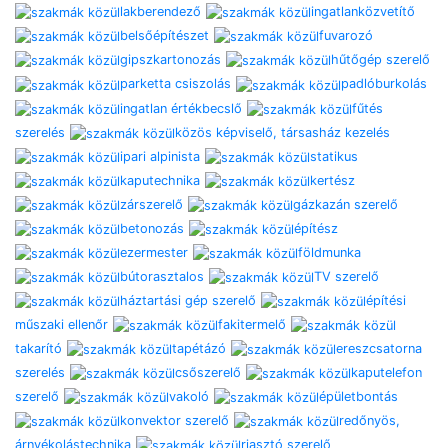
lakberendező
ingatlanközvetítő
belsőépítészet
fuvarozó
gipszkartonozás
hűtőgép szerelő
parketta csiszolás
padlóburkolás
ingatlan értékbecslő
fűtés
szerelés
közös képviselő, társasház kezelés
ipari alpinista
statikus
kaputechnika
kertész
zárszerelő
gázkazán szerelő
betonozás
építész
ezermester
földmunka
bútorasztalos
TV szerelő
háztartási gép szerelő
építési
műszaki ellenőr
fakitermelő
takarító
tapétázó
ereszcsatorna
szerelés
csőszerelő
kaputelefon
szerelő
vakoló
épületbontás
konvektor szerelő
redőnyös,
árnyékolástechnika
riasztó szerelő