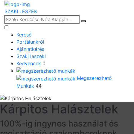
SZAKI LESZEK
Kereső
Portálunkról
Ajánlatkérés
Szaki leszek!
Kedvencek
0
Megszerezhető
Munkák
44
Kárpitos Halásztelek
100%-ig ingynes használat és
regisztráció szakembereknek,