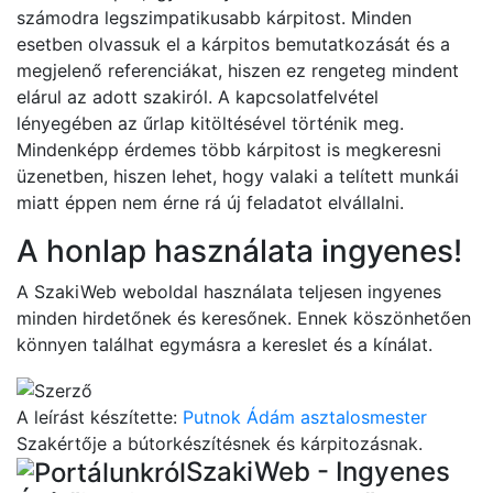
számodra legszimpatikusabb kárpitost. Minden
esetben olvassuk el a kárpitos bemutatkozását és a
megjelenő referenciákat, hiszen ez rengeteg mindent
elárul az adott szakiról. A kapcsolatfelvétel
lényegében az űrlap kitöltésével történik meg.
Mindenképp érdemes több kárpitost is megkeresni
üzenetben, hiszen lehet, hogy valaki a telített munkái
miatt éppen nem érne rá új feladatot elvállalni.
A honlap használata ingyenes!
A SzakiWeb weboldal használata teljesen ingyenes
minden hirdetőnek és keresőnek. Ennek köszönhetően
könnyen találhat egymásra a kereslet és a kínálat.
A leírást készítette:
Putnok Ádám asztalosmester
Szakértője a bútorkészítésnek és kárpitozásnak.
SzakiWeb - Ingyenes