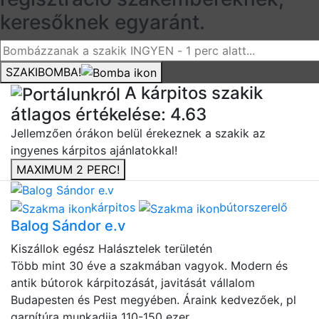
keresőknek egyaránt.
SZAKIBOMBA!
A kárpitos szakik
átlagos értékelése:
4.63
Jellemzően órákon belül érekeznek a szakik az
ingyenes kárpitos ajánlatokkal!
MAXIMUM 2 PERC!
kárpitos
bútorszerelő
Balog Sándor e.v
Kiszállok egész Halásztelek területén
Több mint 30 éve a szakmában vagyok. Modern és
antik bútorok kárpitozását, javitását vállalom
Budapesten és Pest megyében. Áraink kedvezőek, pl
garnítúra munkadija 110-150 ezer ...