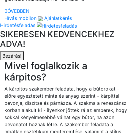
BŐVEBBEN
Hívás mobilon
Ajánlatkérés
Hirdetésfeladás
SIKERESEN KEDVENCEKHEZ
ADVA!
Bezárás!
Mivel foglalkozik a
kárpitos?
A kárpitos szakember feladata, hogy a bútorokat -
előre egyeztetett minta és anyag szerint - kárpittal
bevonja, díszítse és párnázza. A szakma a reneszánsz
korban alakult ki - ilyenkor jöttek rá az emberek, hogy
sokkal kényelmesebbé válhat egy bútor, ha azon
bevonatot hoznak létre. A szakember feladata a
hibátlan esztétikum megteremtése, valamint a stílus,