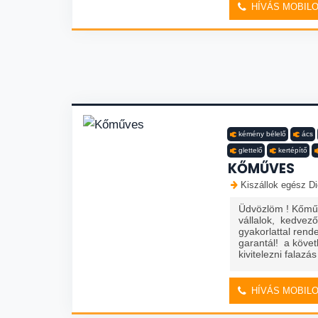
HÍVÁS MOBIL
kémény bélelő
ács
glettelő
kertépítő
KŐMŰVES
Kiszállok egész Di
Üdvözlöm ! Kőmű
vállalok, kedvez
gyakorlattal ren
garantál! a köve
kivitelezni falazás
HÍVÁS MOBIL