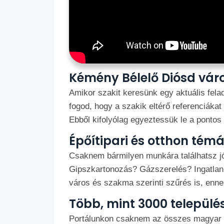
Kémény Bélelő Diósd vá
Amikor szakit keresünk egy aktuális felad
fogod, hogy a szakik eltérő referenciáka
Ebből kifolyólag egyeztessük le a pontos
Épőítipari és otthon tém
Csaknem bármilyen munkára találhatsz jó 
Gipszkartonozás? Gázszerelés? Ingatlan
város és szakma szerinti szűrés is, enn
Több, mint 3000 települé
Portálunkon csaknem az összes magyar hel