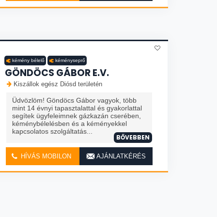
kémény bélelő
kéményseprő
GÖNDÖCS GÁBOR E.V.
Kiszállok egész Diósd területén
Üdvözlöm! Göndöcs Gábor vagyok, több
mint 14 évnyi tapasztalattal és gyakorlattal
segítek ügyfeleimnek gázkazán cserében,
kéménybélelésben és a kéményekkel
kapcsolatos szolgáltatás...
BŐVEBBEN
HÍVÁS MOBILON
AJÁNLATKÉRÉS