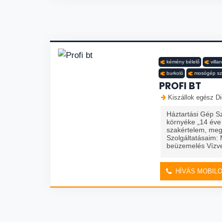
kémény bélelő
villa
burkoló
mosógép sz
PROFI BT
Kiszállok egész Di
Háztartási Gép Sz
környéke „14 éve
szakértelem, meg
Szolgáltatásaim: 
beüzemelés Vízve
HÍVÁS MOBIL