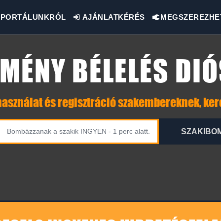
PORTÁLUNKRÓL
AJÁNLATKÉRÉS
MEGSZEREZHE
MÉNY BÉLELÉS DI
asználat és regisztráció szakembereknek, ke
SZAKIBO