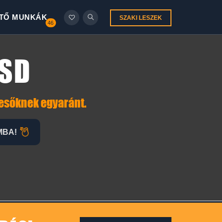
TŐ MUNKÁK
SZAKI LESZEK
46
ÓSD
resőknek egyaránt.
MBA!