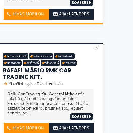
BŐVEBBEN
HÍVÁS MOBILON
AJÁNLATKÉRÉS
kémény bélelő
villanyszerelő
lomtalanító
költöztető
tetőfedő
vízszerelő
glettelő
RAFAEL MÁRIO RMK CAR
TRADING KFT.
Kiszállok egész Diósd területén
RMK Car Trading Kft. Generál kivitelezés,
felújítás, át epítés és egyéb területek
kezelése, karbantartása és építése. (Tèrkő,
aszfalt,beton,estric, bitumen,stb.) épület
bontás, ny...
BŐVEBBEN
HÍVÁS MOBILON
AJÁNLATKÉRÉS