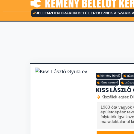
KÉMÉNY BÉLELŐT KER
JELLEMZŐEN ÓRÁKON BELÜL ÉREKEZNEK A SZAKIK 
kémény bélelő
gázs
fűtés szerelő
csősze
KISS LÁSZLÓ
Kiszállok egész Di
1983 óta vagyok v
épületgépész tev
folytatók.Igyeks
maradéktalanul ki