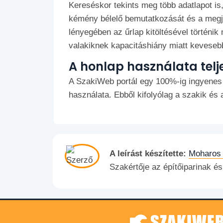
Kereséskor tekints meg több adatlapot is
kémény bélelő bemutatkozását és a megjel
lényegében az űrlap kitöltésével történik
valakiknek kapacitáshiány miatt kevesebb 
A honlap használata telj
A SzakiWeb portál egy 100%-ig ingyenes
használata. Ebből kifolyólag a szakik é
A leírást készítette:
Moharos 
Szakértője az építőiparinak 
SZAKIWEB