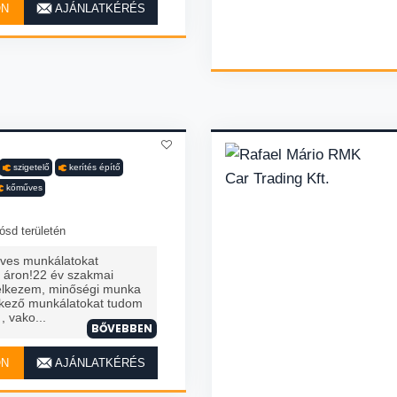
ON
AJÁNLATKÉRÉS
szigetelő
kerítés építő
kőműves
ósd területén
ves munkálatokat
ő áron!22 év szakmai
delkezem, minőségi munka
tkező munkálatokat tudom
 , vako...
BŐVEBBEN
ON
AJÁNLATKÉRÉS