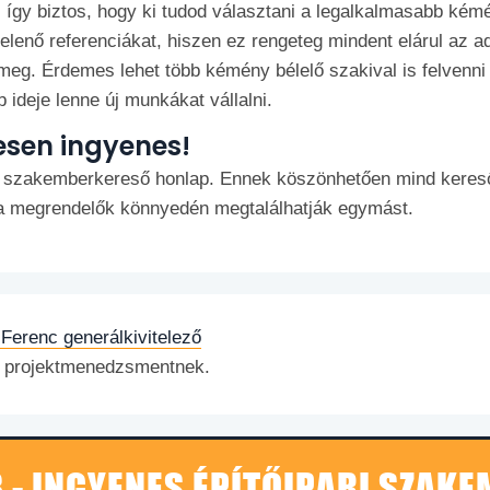
, így biztos, hogy ki tudod választani a legalkalmasabb kém
enő referenciákat, hiszen ez rengeteg mindent elárul az ado
 meg. Érdemes lehet több kémény bélelő szakival is felvenni 
ideje lenne új munkákat vállalni.
esen ingyenes!
 szakemberkereső honlap. Ennek köszönhetően mind kereső
s a megrendelők könnyedén megtalálhatják egymást.
Ferenc generálkivitelező
és projektmenedzsmentnek.
 - INGYENES ÉPÍTŐIPARI SZAK