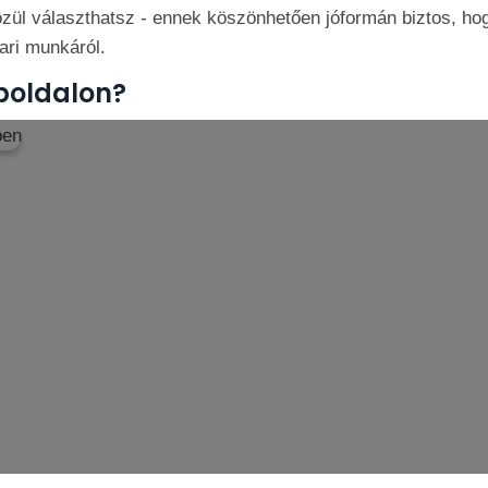
zül választhatsz - ennek köszönhetően jóformán biztos, hogy
pari munkáról.
boldalon?