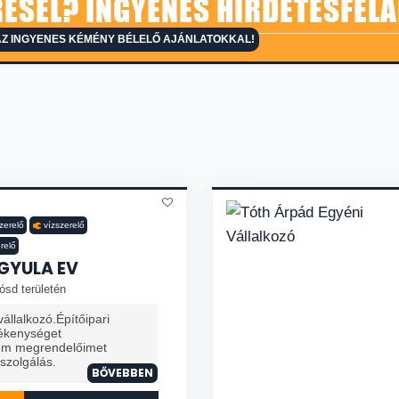
ESEL? INGYENES HIRDETÉSFELA
AZ INGYENES KÉMÉNY BÉLELŐ AJÁNLATOKKAL!
zerelő
vízszerelő
relő
 GYULA EV
ósd területén
állalkozó.Építőipari
ékenységet
zem megrendelőimet
szolgálás.
BŐVEBBEN