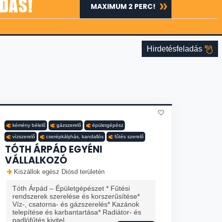
DÁS!
MAXIMUM 2 PERC!
Hirdetésfeladás
kémény bélelő
gázszerelő
épületgépész
vízszerelő
cserépkályhás, kandallós
fűtés szerelő
TÓTH ÁRPÁD EGYÉNI
VÁLLALKOZÓ
Kiszállok egész Diósd területén
Tóth Árpád – Épületgépészet * Fűtési
rendszerek szerelése és korszerűsítése*
Víz-, csatorna- és gázszerelés* Kazánok
telepítése és karbantartása* Radiátor- és
padlófűtés kivitel...