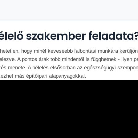
élelő szakember feladata
etetlen, hogy minél keveseebb falbontási munkára kerüljön 
elezve. A pontos árak több mindentől is függhetnek - ilyen 
elezés menete. A bélelés elsősorban az egészségügyi szempo
ezhet más építőipari alapanyagokkal.