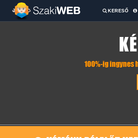
KERESŐ
KÉ
100%-ig ingynes h