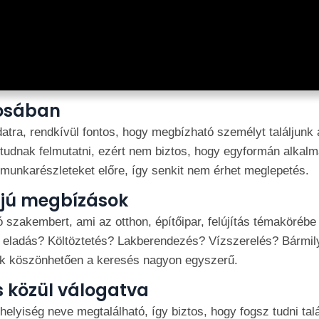
rosában
atra, rendkívül fontos, hogy megbízható személyt találjunk 
t tudnak felmutatni, ezért nem biztos, hogy egyformán alkalm
 munkarészleteket előre, így senkit nem érhet meglepetés.
ájú megbízások
szakembert, ami az otthon, építőipar, felújítás témakörébe
 eladás? Költöztetés? Lakberendezés? Vízszerelés? Bármily
ek köszönhetően a keresés nagyon egyszerű.
s közül válogatva
yiség neve megtalálható, így biztos, hogy fogsz tudni talá