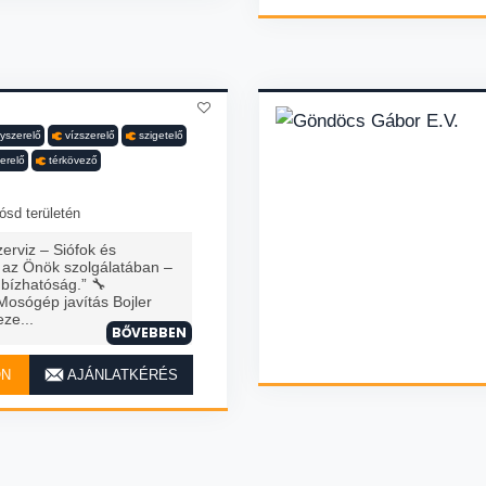
nyszerelő
vízszerelő
szigetelő
erelő
térkövező
ósd területén
erviz – Siófok és
 az Önök szolgálatában –
bízhatóság.” 🔧
Mosógép javítás Bojler
ze...
BŐVEBBEN
ON
AJÁNLATKÉRÉS