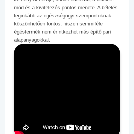
mód és a kivitelezés pontos menete. A bélelés
leginkább az egészségügyi szempontoknak
köszönhetően fontos, hiszen semmiféle
égéstermék nem érintkezhet más építőipari
alapanyagokkal.