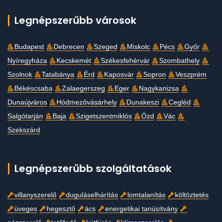
Legnépszerűbb városok
Budapest
Debrecen
Szeged
Miskolc
Pécs
Győr
Nyíregyháza
Kecskemét
Székesfehérvár
Szombathely
Szolnok
Tatabánya
Érd
Kaposvár
Sopron
Veszprém
Békéscsaba
Zalaegerszeg
Eger
Nagykanizsa
Dunaújváros
Hódmezővásárhely
Dunakeszi
Cegléd
Salgótarján
Baja
Szigetszentmiklós
Ózd
Vác
Szekszárd
Legnépszerűbb szolgáltatások
villanyszerelő
duguláselhárítás
lomtalanítás
költöztetés
üveges
hegesztő
ács
energetikai tanúsítvány