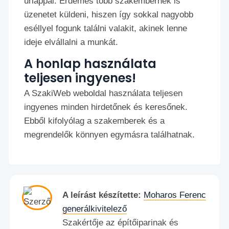
űrlappal. Érdemes több szakembernek is
üzenetet küldeni, hiszen így sokkal nagyobb
eséllyel fogunk találni valakit, akinek lenne
ideje elvállalni a munkát.
A honlap használata
teljesen ingyenes!
A SzakiWeb weboldal használata teljesen
ingyenes minden hirdetőnek és keresőnek.
Ebből kifolyólag a szakemberek és a
megrendelők könnyen egymásra találhatnak.
A leírást készítette:
Moharos Ferenc
generálkivitelező
Szakértője az építőiparinak és