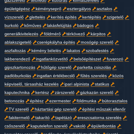
gázszerelő
tetőfedő
kútfúrás
klímaszerelés
épületgépész
kéményseprő
esztergályos
asztalos
vízszerelő
glettelés
kerítés építés
kertépítés
szigetelő
burkoló
kőműves
lakásfelújítás
bádogos
generálkivitelezés
földmérő
térkövező
kárpitos
ablakszigetelő
cserépkályha építés
mosógép szerelő
aszfaltozás
kémény bélelés
lakatos
szobafestés
lakberendező
ingatlanközvetítő
belsőépítészet
fuvarozó
gipszkartonozás
hűtőgép szerelő
parketta csiszolás
padlóburkolás
ingatlan értékbecslő
fűtés szerelés
közös
képviselő, társasház kezelés
ipari alpinista
statikus
kaputechnika
kertész
zárszerelő
gázkazán szerelő
betonozás
építész
ezermester
földmunka
bútorasztalos
TV szerelő
háztartási gép szerelő
építési műszaki ellenőr
fakitermelő
takarító
tapétázó
ereszcsatorna szerelés
csőszerelő
kaputelefon szerelő
vakoló
épületbontás