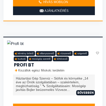
HÍVÁS MOBILON
AJÁNLATKÉRÉS
kémény bélelő
villanyszerelő
vízszerelő
szigetelő
burkoló
mosógép szerelő
térkövező
PROFI BT
Kiszállok egész Miskolc területén
Háztartási Gép Szerviz – Siófok és környéke „14
éve az Önök szolgálatában – szakértelem,
megbízhatóság.” 🔧 Szolgáltatásaim: Mosógép
javítás Bojler beüzemelés Vízveze...
BŐVEBBEN