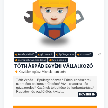
kémény bélelő
gázszerelő
épületgépész
vízszerelő
cserépkályhás, kandallós
fűtés szerelő
TÓTH ÁRPÁD EGYÉNI VÁLLALKOZÓ
Kiszállok egész Miskolc területén
Tóth Árpád – Épületgépészet * Fűtési rendszerek
szerelése és korszerűsítése* Víz-, csatorna- és
gázszerelés* Kazánok telepítése és karbantartása*
Radiátor- és padlófűtés kivitel...
BŐVEBBEN