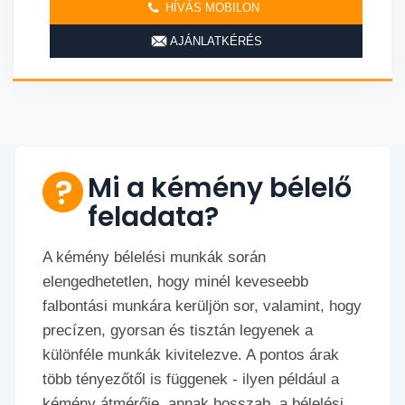
HÍVÁS MOBILON
AJÁNLATKÉRÉS
Mi a kémény bélelő
feladata?
A kémény bélelési munkák során
elengedhetetlen, hogy minél keveseebb
falbontási munkára kerüljön sor, valamint, hogy
precízen, gyorsan és tisztán legyenek a
különféle munkák kivitelezve. A pontos árak
több tényezőtől is függenek - ilyen például a
kémény átmérője, annak hosszab, a bélelési