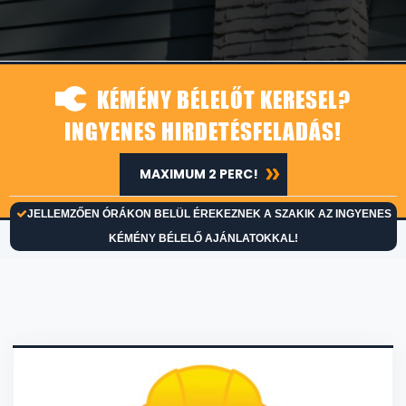
KÉMÉNY BÉLELŐT KERESEL?
INGYENES HIRDETÉSFELADÁS!
MAXIMUM 2 PERC!
JELLEMZŐEN ÓRÁKON BELÜL ÉREKEZNEK A SZAKIK AZ INGYENES
KÉMÉNY BÉLELŐ AJÁNLATOKKAL!