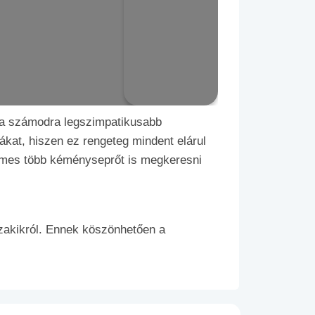
i a számodra legszimpatikusabb
kat, hiszen ez rengeteg mindent elárul
rdemes több kéményseprőt is megkeresni
zakikról. Ennek köszönhetően a