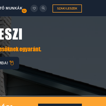
TŐ MUNKÁK
SZAKI LESZEK
52
ESZI
resőknek egyaránt.
MBA!