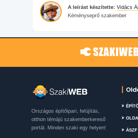
A leírást készítette:
Vidács Á
Kéményseprő szakember
SZAKIWEB
Old
ÉPÍTŐ
Országos építőipari, felújítás,
OLDA
otthon témájú szakemberkereső
portál. Minden szaki egy helyen!
ÁSZF