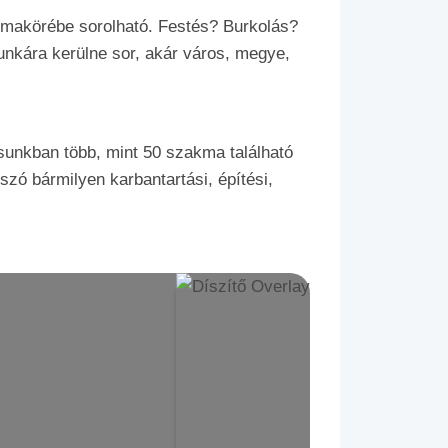
témakörébe sorolható. Festés? Burkolás?
nkára kerülne sor, akár város, megye,
sunkban több, mint 50 szakma található
szó bármilyen karbantartási, építési,