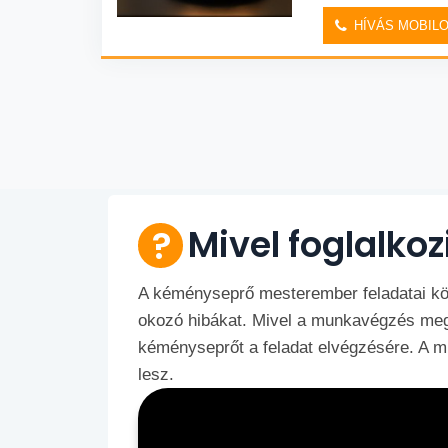
HÍVÁS MOBIL
Mivel foglalko
A kéményseprő mesterember feladatai köz
okozó hibákat. Mivel a munkavégzés megfe
kéményseprőt a feladat elvégzésére. A 
lesz.