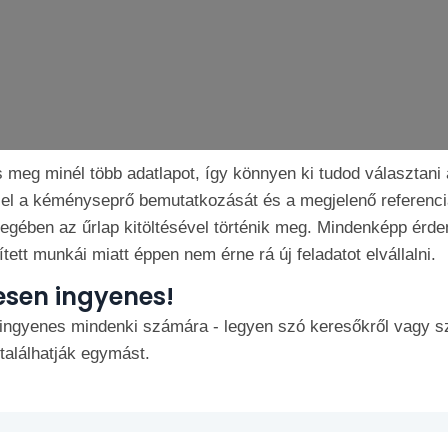
s meg minél több adatlapot, így könnyen ki tudod választan
l a kéményseprő bemutatkozását és a megjelenő referenciá
ényegében az űrlap kitöltésével történik meg. Mindenképp é
ített munkái miatt éppen nem érne rá új feladatot elvállalni.
esen ingyenes!
ingyenes mindenki számára - legyen szó keresőkről vagy s
alálhatják egymást.