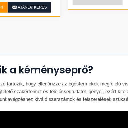
ON
AJÁNLATKÉRÉS
zik a kéményseprő?
é tartozik, hogy ellenőrizze az égéstermékek megfelelő vis
lelő szakértelmet és felelősségtudatot igényel, ezért kifej
munkavégzéshez kiváló szerszámok és felszerelések szüksé