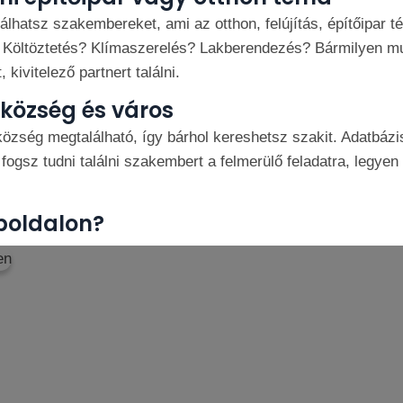
lhatsz szakembereket, ami az otthon, felújítás, építőipar 
 Költöztetés? Klímaszerelés? Lakberendezés? Bármilyen mu
kivitelező partnert találni.
község és város
özség megtalálható, így bárhol kereshetsz szakit. Adatbázi
fogsz tudni találni szakembert a felmerülő feladatra, legyen 
boldalon?