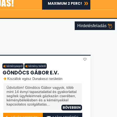
DÁS!
MAXIMUM 2 PERC!
Hirdetésfeladás
kéményseprő
kémény bélelő
GÖNDÖCS GÁBOR E.V.
Kiszállok egész Dunakeszi területén
Üdvözlöm! Göndöcs Gábor vagyok, több
mint 14 évnyi tapasztalattal és gyakorlattal
segítek ügyfeleimnek gázkazán cserében,
kéménybélelésben és a kéményekkel
kapcsolatos szolgáltatás...
BŐVEBBEN