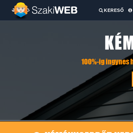
KERESŐ
KÉM
100%-ig ingynes h