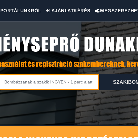
PORTÁLUNKRÓL
AJÁNLATKÉRÉS
MEGSZEREZHE
ÉNYSEPRŐ DUNAK
asználat és regisztráció szakembereknek, ke
SZAKIBO