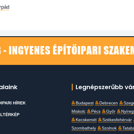
rpád
 - INGYENES ÉPÍTŐIPARI SZAK
alaink
Legnépszerűbb vá
IPARI HÍREK
Budapest
Debrecen
Szeg
Miskolc
Pécs
Győr
Nyíre
LTÉRKÉP
Kecskemét
Székesfehérvár
Szombathely
Szolnok
Tatab