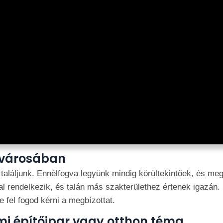
 városában
találjunk. Ennélfogva legyünk mindig körültekintőek, és meg
 rendelkezik, és talán más szakterülethez értenek igazán. 
e fel fogod kérni a megbízottat.
mi építőipar vagy otthon téma