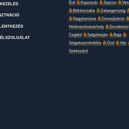
Érd
Kaposvár
Sopron
Ves
KEZELÉS
Békéscsaba
Zalaegerszeg
SZTRÁCIÓ
Nagykanizsa
Dunaújváros
LENTKEZÉS
Hódmezővásárhely
Dunakeszi
Cegléd
Salgótarján
Baja
ÉLSZOLGÁLAT
Szigetszentmiklós
Ózd
Vác
Szekszárd