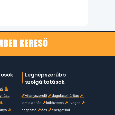
EMBER KERESŐ
rosok
Legnépszerűbb
szolgáltatások
ed
gyháza
villanyszerelő
duguláselhárítás
lomtalanítás
költöztetés
üveges
ánya
hegesztő
ács
energetikai