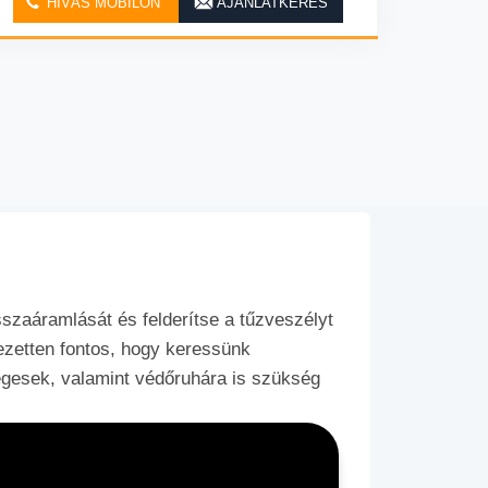
HÍVÁS MOBILON
AJÁNLATKÉRÉS
szaáramlását és felderítse a tűzveszélyt
ezetten fontos, hogy keressünk
gesek, valamint védőruhára is szükség