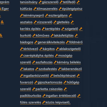
zprém
tanúsítvány
gázszerelő
tetőfedő
Eger
kútfúrás
klímaszerelés
épületgépész
kéményseprő
esztergályos
asztalos
vízszerelő
glettelés
kerítés építés
kertépítés
szigetelő
burkoló
kőműves
lakásfelújítás
bádogos
generálkivitelezés
földmérő
térkövező
kárpitos
ablakszigetelő
cserépkályha építés
mosógép
szerelő
aszfaltozás
kémény bélelés
lakatos
szobafestés
lakberendező
ingatlanközvetítő
belsőépítészet
fuvarozó
gipszkartonozás
hűtőgép
szerelő
parketta csiszolás
padlóburkolás
ingatlan értékbecslő
fűtés szerelés
közös képviselő,