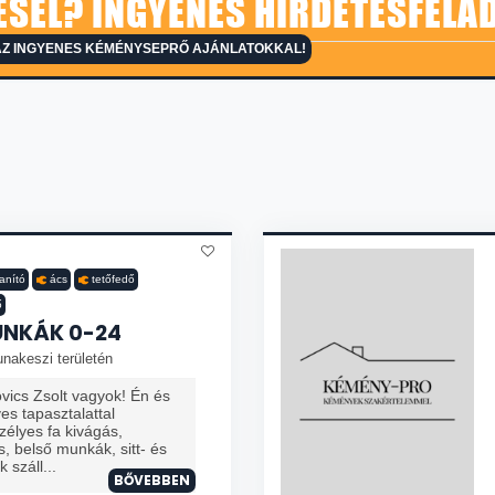
SEL? INGYENES HIRDETÉSFELA
AZ INGYENES KÉMÉNYSEPRŐ AJÁNLATOKKAL!
anító
ács
tetőfedő
ő
NKÁK 0-24
nakeszi területén
vics Zsolt vagyok! Én és
s tapasztalattal
élyes fa kivágás,
, belső munkák, sitt- és
 száll...
BŐVEBBEN