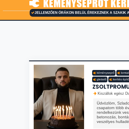
KÉMÉNYSEPRŐT KERE
JELLEMZŐEN ÓRÁKON BELÜL ÉREKEZNEK A SZAKIK 
kéményseprő
lomtal
glettelő
kerítés épít
ZSOLTPROMU
Kiszállok egész Du
Üdvözlöm, Szlado
csapatom több éve
rendelkezünk vesz
betonozás, bontás
veszélyes hulladék