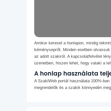
Amikor keresel a honlapon, mindig tekint
kéményseprőt. Minden esetben olvassuk e
az adott szakiról. A kapcsolatfelvétel l
üzenetben, hiszen lehet, hogy valaki a tel
A honlap használata telj
A SzakiWeb portál használata 100%-ban 
megrendelők és a szakik könnyedén megt