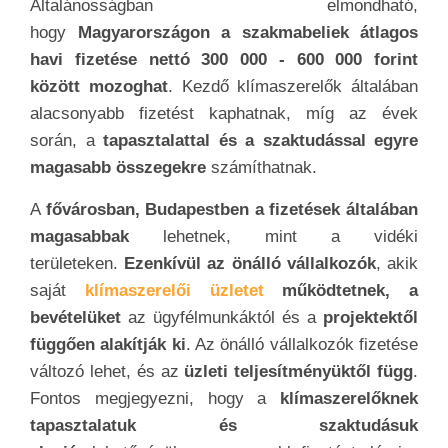
területeken.
Ezenkívül az önálló vállalkozók
, akik
saját
klímaszerelői üzletet
működtetnek, a
bevételüket
az ügyfélmunkáktól és a
projektektől
függően alakítják ki
. Az önálló vállalkozók fizetése
változó lehet, és az
üzleti teljesítményüktől függ
.
Fontos megjegyezni, hogy a
klímaszerelőknek
tapasztalatuk és szaktudásuk
alapján
lehetőségük van magasabb fizetést elérni.
Emellett a
folyamatos továbbképzés és a
szakmai fejlődés
is segíthet a
magasabb fizetés
elérésében
ezen a területen. Végső soron a
szakik
keresete Magyarországon változó
, és több
tényezőtől függ, de a
szakma iránti kereslet és a
jó minőségű munka elvégzése
hosszú távon
lehetővé teheti a stabil és növekvő jövedelmet a
klímaszerelőknek.