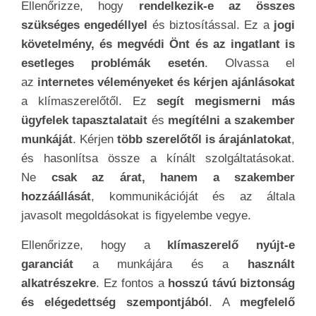
működését
és a javasolt karbantartási teendőket.
Az
összességben a megbízható klímaszerelő
kiválasztása alapos kutatómunkát
és
gondos
megfontolást
igényel. A
fenti szempontok
segíthetnek megtalálni a megbízható és szakértő
szakembert
, aki hatékonyan és biztonságosan
fogja elvégezni a klíma- vagy légtechnikai rendszer
munkáját.
Miről ismerhető fel a rossz
szakember
?
A
rossz klímaszerelő szakember felismerése
és
elkerülése rendkívül fontos ahhoz, hogy
ne
kerüljön sor problémákra vagy esetleges károkra
a klímaberendezése vagy légtechnikai rendszere
telepítése, karbantartása vagy javítása során. A
jó