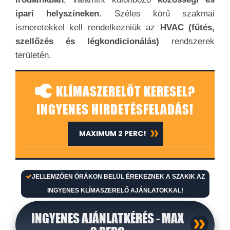
ipari helyszíneken
. Széles körű szakmai
ismeretekkel kell rendelkezniük az
HVAC (fűtés,
szellőzés és légkondicionálás)
rendszerek
területén.
KLÍMASZERELŐT KERESEL?
INGYENES HIRDETÉSFELADÁS!
MAXIMUM 2 PERC!
JELLEMZŐEN ÓRÁKON BELÜL ÉREKEZNEK A SZAKIK AZ
INGYENES KLÍMASZERELŐ AJÁNLATOKKAL!
INGYENES AJÁNLATKÉRÉS - MAX