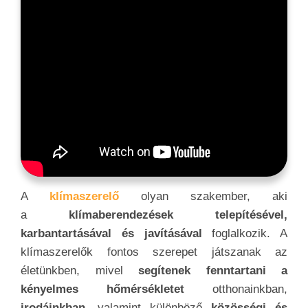
A
klímaszerelő
olyan szakember, aki
a
klímaberendezések telepítésével,
karbantartásával és javításával
foglalkozik. A
klímaszerelők fontos szerepet játszanak az
életünkben, mivel
segítenek fenntartani a
kényelmes hőmérsékletet
otthonainkban,
irodáinkban
, valamint különböző
közösségi és