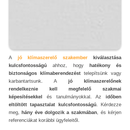
esetleges problémák esetén
. Olvassa el
az
internetes véleményeket és kérjen ajánlásokat
a klímaszerelőtől. Ez
segít megismerni más
ügyfelek tapasztalatait
és
megítélni a szakember
munkáját
. Kérjen
több szerelőtől is árajánlatokat
,
és hasonlítsa össze a kínált szolgáltatásokat.
Ne
csak az árat, hanem a szakember
hozzáállását
, kommunikációját és az általa
javasolt megoldásokat is figyelembe vegye.
Ellenőrizze, hogy a
klímaszerelő nyújt-e
garanciát
a munkájára és a
használt
alkatrészekre
. Ez fontos a
hosszú távú biztonság
és elégedettség szempontjából
. A
megfelelő
szakember jó kommunikációs készségekkel
rendelkezik, és
képes egyszerűen és érthetően
magyarázni
a klíma- és
légtechnikai rendszerek