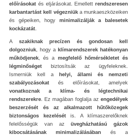
szabályozásokat
és előírásokat, amelyek
vonatkoznak a klíma- és légtechnikai
rendszerekre
. Ez magában foglalja az
engedélyek
beszerzését és az alkalmazott hűtőközegek
biztonságos kezelését
is. A klímaszerelőknek
felelősségük van az
üvegházhatású gázok
kibocsátásának minimalizálásában
és a
környezetvédelemben.
Ez
magában foglalja a hűtőközegek
kezelését és
azok
újrahasznosítását
. Hatékony
kommunikációs készségekkel kell
rendelkezniük
, hogy hatékonyan tájékoztassák az
ügyfeleket a rendszerek működéséről és
karbantartásáról. Az
ügyfél elégedettsége és
bizalma kulcsfontosságú
a hosszú távú üzleti
kapcsolatokhoz. Az
iparág folyamatosan fejlődik
,