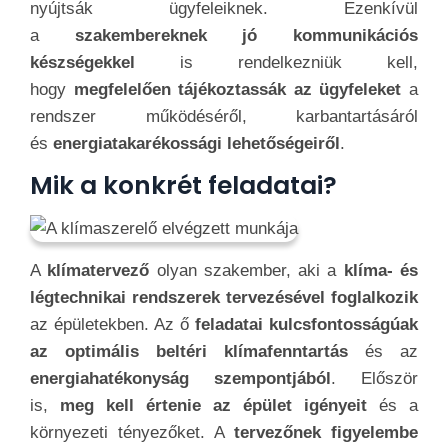
nyújtsák ügyfeleiknek. Ezenkívül
a
szakembereknek jó kommunikációs
készségekkel
is rendelkezniük kell,
hogy
megfelelően tájékoztassák az ügyfeleket
a
rendszer működéséről, karbantartásáról
és
energiatakarékossági lehetőségeiről
.
Mik a konkrét feladatai?
A
klímatervező
olyan szakember, aki a
klíma- és
légtechnikai rendszerek tervezésével foglalkozik
az épületekben. Az ő
feladatai kulcsfontosságúak
az optimális beltéri klímafenntartás
és az
energiahatékonyság szempontjából
. Először
is,
meg kell értenie az épület igényeit
és a
környezeti tényezőket. A
tervezőnek figyelembe