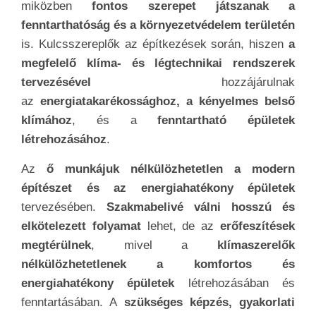
A szakma a
fűtés, szellőzés és légkondicionálás
(HVAC) rendszerek tervezésével, telepítésével,
karbantartásával és javításával
foglalkozik. Ez
a
szakma rendkívül fontos a komfortos és
egészséges belső klíma fenntartásában
az
épületekben és létesítményekben, valamint az
energiahatékonyság növelésében.
A
szakmabeliek által biztosított munka
esszenciális funkciót
tölt be az épületek és
létesítmények klíma- és légminőségének
fenntartásában
, ami kényelmet és
egészséges
környezetet biztosít
az ott tartózkodók számára. A
klímaszerelők munkája nélkülözhetetlen
a
modern életben,
különösen a változó időjárási
körülmények és az energiahatékonyság