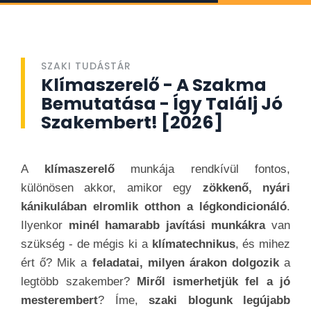
SZAKI TUDÁSTÁR
Klímaszerelő - A Szakma
Bemutatása - Így Találj Jó
Szakembert! [2026]
A
klímaszerelő
munkája rendkívül fontos,
különösen akkor, amikor egy
zökkenő, nyári
kánikulában elromlik otthon a légkondicionáló
.
Ilyenkor
minél hamarabb javítási munkákra
van
szükség - de mégis ki a
klímatechnikus
, és mihez
ért ő? Mik a
feladatai, milyen árakon dolgozik
a
legtöbb szakember?
Miről ismerhetjük fel a jó
mesterembert
? Íme,
szaki blogunk legújabb