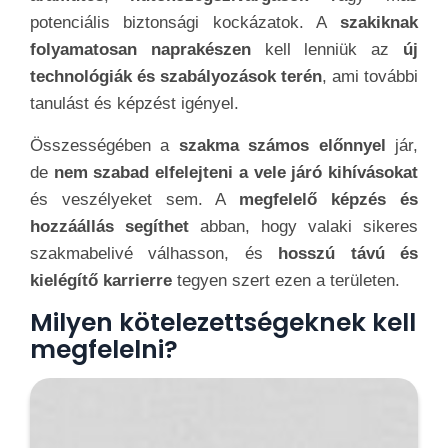
potenciális biztonsági kockázatok. A
szakiknak
folyamatosan naprakészen
kell lenniük az
új
technológiák és szabályozások terén
, ami további
tanulást és képzést igényel.
Összességében a
szakma számos előnnyel
jár,
de
nem szabad elfelejteni a vele járó kihívásokat
és veszélyeket sem. A
megfelelő képzés és
hozzáállás segíthet
abban, hogy valaki sikeres
szakmabelivé válhasson, és
hosszú távú és
kielégítő karrierre
tegyen szert ezen a területen.
Milyen kötelezettségeknek kell
megfelelni?
A
klímaszerelőknek
számos fontos