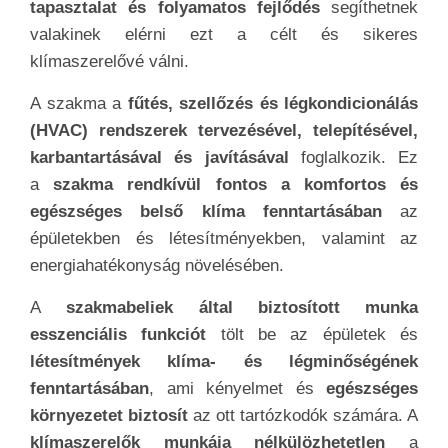
fontosságának fényében.
Hasonló cikkek,
tartalmak
Klíma Beszerelés Költségek
Klímaszerelés Árak
Klíma Tisztítás Árak
Klíma Telepítés Költségek
A cikket írta:
Pócsik Ádám
villanyszerelő és háztartási
gépszerelő