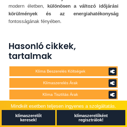
Szakértője a villamos hálózatoknak
és a háztartási gépek
elektronikájának.
Komment írása
Ha meglátásod lenne a cikkel kapcsolatban,
akkor írd meg kommentben!
Mindkét esetben teljesen ingyenes a szolgáltatás.
Elfogadom az
adatédelmi nyilatkozatban
klímaszerelőt
klímaszerelőként
foglaltakat.
keresek!
regisztrálok!