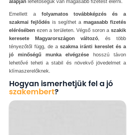
Hogyan ismerhetjük fel a jó
szakembert
?
A
jó klímaszerelő szakember
kiválasztása
kulcsfontosságú
ahhoz, hogy
hatékony és
biztonságos klímaberendezést
telepítsünk vagy
karbantartsunk. A
jó klímaszerelőnek
rendelkeznie kell megfelelő szakmai
képesítésekkel
és tanulmányokkal. Az
időben
eltöltött tapasztalat kulcsfontosságú
. Kérdezze
meg,
hány éve dolgozik a szakmában
, és kérjen
referenciákat korábbi ügyfeleitől.
Ellenőrizze, hogy
rendelkezik-e az összes
szükséges engedéllyel
és biztosítással. Ez a
jogi
követelmény, és megvédi Önt és az ingatlant is