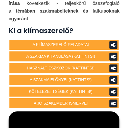
írása
következik - teljeskörű összefoglaló
a
témában szakmabelieknek és laikusoknak
egyaránt
.
Ki a klímaszerelő?
A KLÍMASZERELŐ FELADATAI
A SZAKMA KITANULÁSA (KATTINTS!)
HASZNÁLT ESZKÖZÖK (KATTINTS!)
A SZAKMA ELŐNYEI (KATTINTS!)
KÖTELEZETTSÉGEK (KATTINTS!)
A JÓ SZAKEMBER ISMÉRVEI