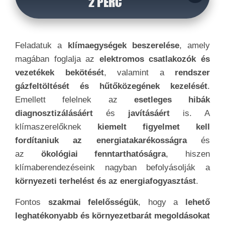
2 PERC
Feladatuk a
klímaegységek beszerelése
, amely
magában foglalja az
elektromos csatlakozók és
vezetékek bekötését
, valamint a
rendszer
gázfeltöltését és hűtőközegének kezelését
.
Emellett felelnek az
esetleges hibák
diagnosztizálásáért
és
javításáért
is. A
klímaszerelőknek
kiemelt figyelmet kell
fordítaniuk az energiatakarékosságra
és
az
ökológiai fenntarthatóságra
, hiszen
klímaberendezéseink nagyban befolyásolják a
környezeti terhelést és az energiafogyasztást
.
Fontos
szakmai felelősségük
, hogy a
lehető
leghatékonyabb és környezetbarát megoldásokat