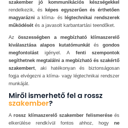
klímaszerelőnek megfelelő szakmai
képesítéseket
és
engedélyeket
kell rendelkeznie a
munkavégzéshez.
Keresse meg az interneten vagy a
helyi közösségi
fórumokon az adott klímaszerelővel kapcsolatos
véleményeket
és
panaszokat
. Ha
több negatív
értékelést vagy panaszt
talál,
érdemes
körültekintően megfontolni
a választást. Ha a
szerelőnek nehezen érthető vagy zavarosan
kommunikál
, vagy nem válaszol az Ön kérdéseire,
ez
jelezheti a szakmai hozzáállás hiányát
.
Vigyázzon a túlzottan magas árajánlatokkal vagy a
rejtett költségekkel.
A
rossz szakemberek hajlamosak lehetnek
átverni
az ügyfeleket, és
olyan szolgáltatásokat