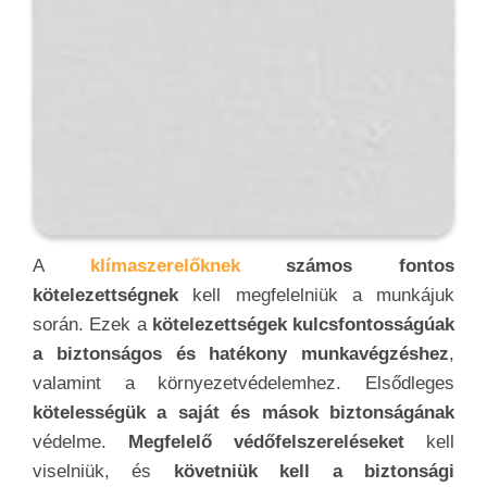
kötelezettségnek
kell megfelelniük a munkájuk
során. Ezek a
kötelezettségek kulcsfontosságúak
a biztonságos és hatékony munkavégzéshez
,
valamint a környezetvédelemhez. Elsődleges
kötelességük a saját és mások biztonságának
védelme.
Megfelelő védőfelszereléseket
kell
viselniük, és
követniük kell a biztonsági
előírásokat
és eljárásokat. Emellett
rendszeresen
karbantartást kell végezniük
a munkaeszközeiken
és gépeiken, hogy
minimalizálják a balesetek
kockázatát
.
A
szakiknak precízen és gondosan kell
dolgozniuk
, hogy a
klímarendszerek hatékonyan
működjenek
, és a
megfelelő hőmérsékletet és
légminőséget
biztosítsák az ügyfeleknek.
Ismerniük kell a
helyi, állami és nemzeti