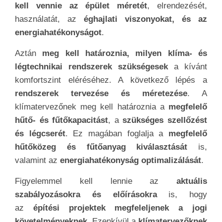
kell vennie az épület méretét
, elrendezését,
használatát, az
éghajlati viszonyokat, és az
energiahatékonyságot
.
Aztán
meg kell határoznia, milyen klíma- és
légtechnikai rendszerek szükségesek
a kívánt
komfortszint eléréséhez. A következő lépés a
rendszerek tervezése és méretezése
. A
klímatervezőnek meg kell határoznia a
megfelelő
hűtő- és fűtőkapacitást
, a
szükséges szellőzést
és légcserét
. Ez magában foglalja a
megfelelő
hűtőközeg és fűtőanyag kiválasztását
is,
valamint az
energiahatékonyság optimalizálását
.
Figyelemmel kell lennie az
aktuális
szabályozásokra és előírásokra
is, hogy
az
építési projektek megfeleljenek a jogi
követelményeknek
. Ezenkívül a
klímatervezőknek