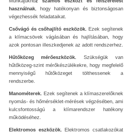
Munkájukho
z számos eszközt és felszerelést
használnak
, hogy hatékonyan és biztonságosan
végezhessék feladataikat.
Csővágó és csőhajlító eszközök.
Ezek segítenek
a klímacsövek vágásában és hajlításában, hogy
azok pontosan illeszkedjenek az adott rendszerhez.
Hűtőközeg mérőeszközök.
Szükségük van
hűtőközeg-szint mérőkészülékekre, hogy megfelelő
mennyiségű hűtőközeget tölthessenek a
rendszerbe.
Manométerek.
Ezek segítenek a klímaszerelőknek
nyomás- és hőmérséklet-mérések végzésében, ami
kulcsfontosságú a klímarendszer hatékony
működéséhez.
Elektromos eszközök.
Elektromos csatlakozókat