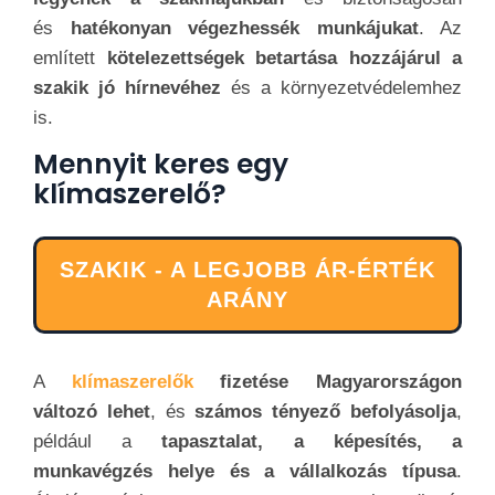
ARÁNY
A
klímaszerelők
fizetése Magyarországon
változó lehet
, és
számos tényező befolyásolja
,
például a
tapasztalat, a képesítés, a
munkavégzés helye és a vállalkozás típusa
.
Általánosságban elmondható,
hogy
Magyarországon a szakmabeliek átlagos
havi fizetése nettó 300 000 - 600 000 forint
között mozoghat
. Kezdő klímaszerelők általában
alacsonyabb fizetést kaphatnak, míg az évek
során, a
tapasztalattal és a szaktudással egyre
magasabb összegekre
számíthatnak.
A
fővárosban, Budapestben a fizetések általában
magasabbak
lehetnek, mint a vidéki