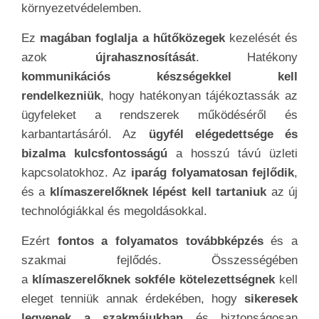
és a
klímaszerelőknek lépést kell tartaniuk
az új
technológiákkal és megoldásokkal.
Ezért
fontos a folyamatos továbbképzés
és a
szakmai fejlődés. Összességében
a
klímaszerelőknek sokféle kötelezettségnek
kell
eleget tenniük annak érdekében, hogy
sikeresek
legyenek a szakmájukban
és biztonságosan
és
hatékonyan végezhessék munkájukat
. Az
említett
kötelezettségek betartása hozzájárul a
szakik jó hírnevéhez
és a környezetvédelemhez
is.
Mennyit keres egy
klímaszerelő?
SZAKIK - A LEGJOBB ÁR-ÉRTÉK