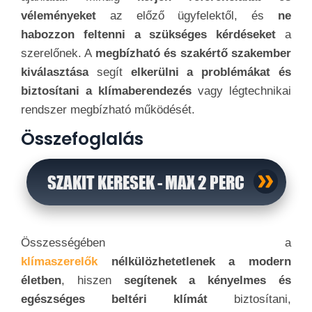
megfelelő klíma- és légtechnikai rendszerek
tervezésével
hozzájárulnak
az
energiatakarékossághoz, a kényelmes belső
klímához
, és a
fenntartható épületek
létrehozásához
.
Az
ő munkájuk nélkülözhetetlen a modern
építészet és az energiahatékony épületek
tervezésében.
Szakmabelivé válni hosszú és
elkötelezett folyamat
lehet, de az
erőfeszítések
megtérülnek
, mivel a
klímaszerelők
nélkülözhetetlenek a komfortos és
energiahatékony épületek
létrehozásában és
fenntartásában. A
szükséges képzés, gyakorlati
tapasztalat és folyamatos fejlődés
segíthetnek
valakinek elérni ezt a célt és sikeres
klímaszerelővé válni.