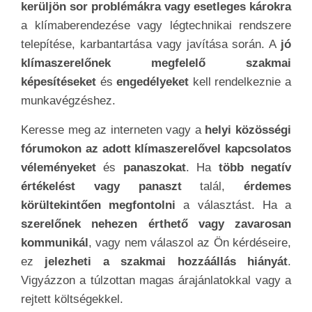
ajánlani
, amelyek
valójában nem szükségesek
.
Ha a
klímaberendezés vagy
légtechnikai
rendszer
működése
vagy hatékonysága nem
megfelelő, ez a
szakember rossz munkavégzését
jelezheti. Az
állandó problémák és hibák is
figyelmeztető jelek
lehetnek. A
megfelelő szakik
hajlandók garanciát vállalni
a
munkájukra és az
általuk használt alkatrészekre
.
Ha a
szakember nem kínál garanciát
, ez
kérdéseket vet fel a szolgáltatás minőségét
illetően. A
rossz klímaszerelő szakember
felismerése érdekében
érdemes alaposan
kutakodni és összehasonlítani több szakember
ajánlatát. Mindig
kérjen referenciákat és
véleményeket
az előző ügyfelektől, és
ne
habozzon feltenni a szükséges kérdéseket
a