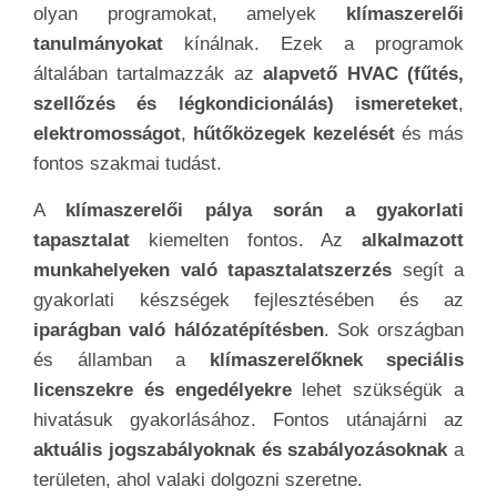
olyan programokat, amelyek
klímaszerelői
tanulmányokat
kínálnak. Ezek a programok
általában tartalmazzák az
alapvető HVAC (fűtés,
szellőzés és légkondicionálás) ismereteket
,
elektromosságot
,
hűtőközegek kezelését
és más
fontos szakmai tudást.
A
klímaszerelői pálya során a gyakorlati
tapasztalat
kiemelten fontos. Az
alkalmazott
munkahelyeken való tapasztalatszerzés
segít a
gyakorlati készségek fejlesztésében és az
iparágban való hálózatépítésben
. Sok országban
és államban a
klímaszerelőknek speciális
licenszekre és engedélyekre
lehet szükségük a
hivatásuk gyakorlásához. Fontos utánajárni az
aktuális jogszabályoknak és szabályozásoknak
a
területen, ahol valaki dolgozni szeretne.