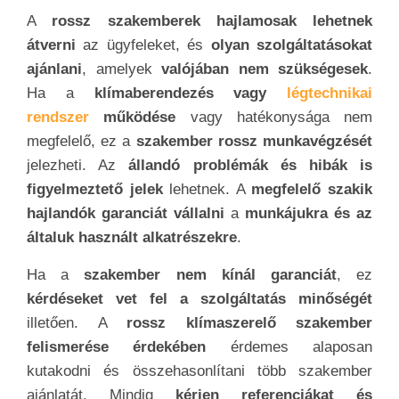
szerelőnek. A
megbízható és szakértő szakember
kiválasztása
segít
elkerülni a problémákat és
biztosítani a klímaberendezés
vagy légtechnikai
rendszer megbízható működését.
Összefoglalás
SZAKIT KERESEK - MAX 2 PERC
Összességében a
klímaszerelők
nélkülözhetetlenek a modern
életben
, hiszen
segítenek a kényelmes és
egészséges beltéri klímát
biztosítani,
miközben
fontos szerepet játszanak a
fenntarthatóság és a környezetvédelem területén
is. Kulcsszereplők az építkezések során, hiszen
a