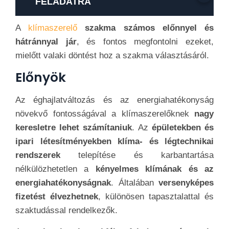
FELADATRA
A
klímaszerelő
szakma számos előnnyel és
hátránnyal jár
, és fontos megfontolni ezeket,
mielőtt valaki döntést hoz a szakma választásáról.
Előnyök
Az éghajlatváltozás és az energiahatékonyság
növekvő fontosságával a klímaszerelőknek
nagy
keresletre lehet számítaniuk
. Az
épületekben és
ipari létesítményekben klíma- és légtechnikai
rendszerek
telepítése és karbantartása
nélkülözhetetlen a
kényelmes klímának és az
energiahatékonyságnak
. Általában
versenyképes
fizetést élvezhetnek
, különösen tapasztalattal és
szaktudással rendelkezők.