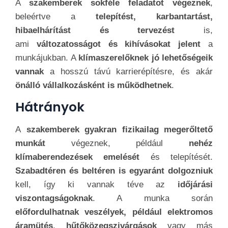
A
szakemberek sokféle feladatot végeznek
,
beleértve a
telepítést, karbantartást,
hibaelhárítást és tervezést
is,
ami
változatosságot és kihívásokat jelent
a
munkájukban. A
klímaszerelőknek jó lehetőségeik
vannak
a hosszú távú karrierépítésre, és akár
önálló vállalkozásként is működhetnek
.
Hátrányok
A
szakemberek gyakran fizikailag megerőltető
munkát
végeznek, például
nehéz
klímaberendezések emelését
és telepítését.
Szabadtéren és beltéren is egyaránt dolgozniuk
kell, így ki vannak téve az
időjárási
viszontagságoknak
. A munka során
előfordulhatnak veszélyek, például elektromos
áramütés
,
hűtőközegszivárgások
vagy más