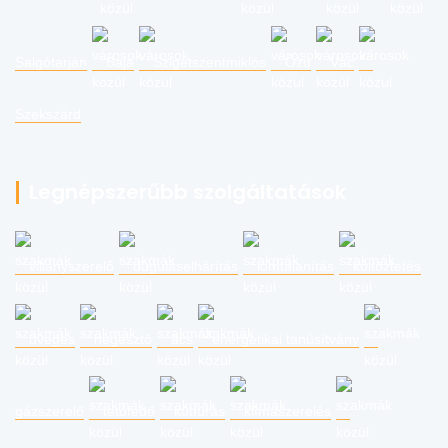
Salgótarján
Baja
Szigetszentmiklós
Ózd
Vác
Szekszárd
Legnépszerűbb szolgáltatások
villanyszerelő
duguláselhárítás
lomtalanítás
költöztetés
üveges
hegesztő
ács
energetikai tanúsítvány
gázszerelő
tetőfedő
kútfúrás
klímaszerelés