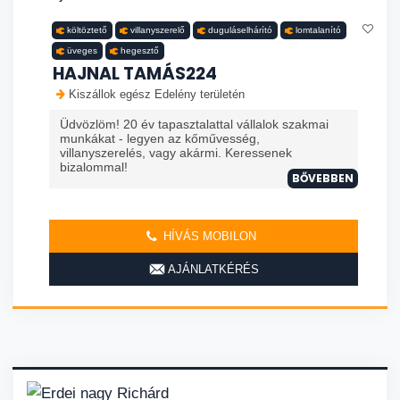
költöztető
villanyszerelő
duguláselhárító
lomtalanító
üveges
hegesztő
HAJNAL TAMÁS224
Kiszállok egész Edelény területén
Üdvözlöm! 20 év tapasztalattal vállalok szakmai
munkákat - legyen az kőművesség,
villanyszerelés, vagy akármi. Keressenek
bizalommal!
BŐVEBBEN
HÍVÁS MOBILON
AJÁNLATKÉRÉS