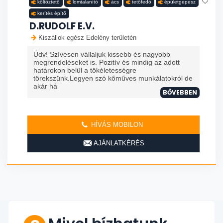
költöztető
lomtalanító
ács
tetőfedő
épületgépész
kerítés építő
D.RUDOLF E.V.
Kiszállok egész Edelény területén
Üdv! Szívesen vállaljuk kissebb és nagyobb
megrendeléseket is. Pozitív és mindig az adott
határokon belül a tökéletességre
törekszünk.Legyen szó kőműves munkálatokról de
akár há
BŐVEBBEN
HÍVÁS MOBILON
AJÁNLATKÉRÉS