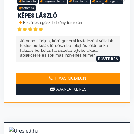
költöztető
duguláselhárító
lomtalanító
ács
hegesztő
tetőfedő
KÉPES LÁSZLÓ
Kiszállok egész Edelény területén
Jó napot Teljes, körű generál kivitelezést vállalok
festés burkolás fürdőszoba felújítás földmunka
falazás burkolás facsiszolás ajtóberakása
ablakcsere és sok más ingyenes felmér...
BŐVEBBEN
HÍVÁS MOBILON
AJÁNLATKÉRÉS