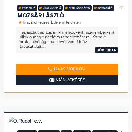
költöztető
villanyszerelő
duguláselhárító
lomtalanító
MOZSÁR LÁSZLÓ
Kiszállok egész Edelény területén
Tapasztalt építőipari kivitelezőként, szakemberként
állok a megrendelőim rendelkezésére. Korrekt
árak, minőségi munkavégzés, 15 év
tapasztalattal.
BŐVEBBEN
HÍVÁS MOBILON
AJÁNLATKÉRÉS