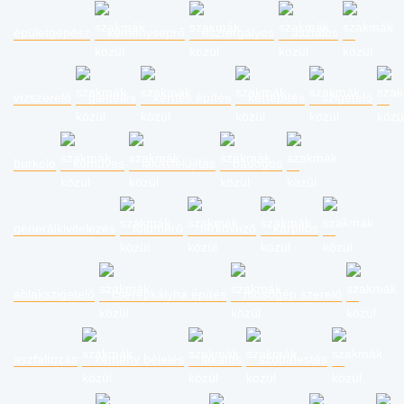
épületgépész
kéményseprő
esztergályos
asztalos
vízszerelő
glettelés
kerítés építés
kertépítés
szigetelő
burkoló
kőműves
lakásfelújítás
bádogos
generálkivitelezés
földmérő
térkövező
kárpitos
ablakszigetelő
cserépkályha építés
mosógép szerelő
aszfaltozás
kémény bélelés
lakatos
szobafestés