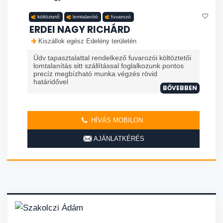
költöztető
lomtalanító
fuvarozó
ERDEI NAGY RICHÁRD
Kiszállok egész Edelény területén
Üdv tapasztalattal rendelkező fuvarozói költöztetői
lomtalanítás sitt szállítással foglalkozunk pontos
precíz megbízható munka végzés rövid
határidővel
BŐVEBBEN
HÍVÁS MOBILON
AJÁNLATKÉRÉS