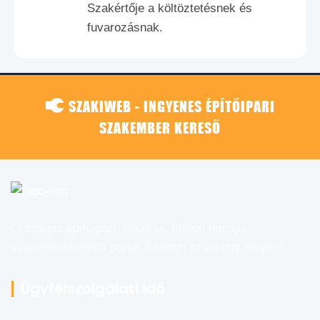
Szakértője a költöztetésnek és
fuvarozásnak.
SZAKIWEB - INGYENES ÉPÍTŐIPARI
SZAKEMBER KERESŐ
Országos építőipari, felújítás, otthon témájú
szakemberkereső portál. Minden szaki egy helyen!
Ügyfélszolgálati idő