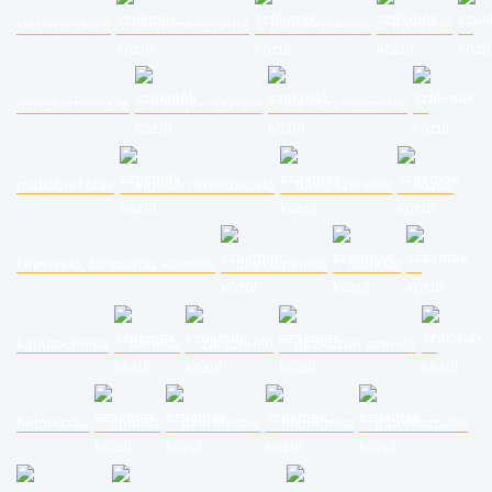
lakberendező
ingatlanközvetítő
belsőépítészet
fuvarozó
gipszkartonozás
hűtőgép szerelő
parketta csiszolás
padlóburkolás
ingatlan értékbecslő
fűtés szerelés
közös
képviselő, társasház kezelés
ipari alpinista
statikus
kaputechnika
kertész
zárszerelő
gázkazán szerelő
betonozás
építész
ezermester
földmunka
bútorasztalos