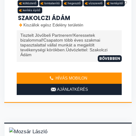
költöztető
lomtalanító
hegesztő
vízszerelő
kertépítő
kerítés építő
SZAKOLCZI ÁDÁM
Kiszállok egész Edelény területén
Tisztelt Jövőbeli Partnerem!Keressetek
bizalommal!Csapatom több éves szakmai
tapasztalattal vállal munkát a megjelölt
tevékenységi körökben.Üdvözlettel: Szakolczi
Ádám
BŐVEBBEN
HÍVÁS MOBILON
AJÁNLATKÉRÉS