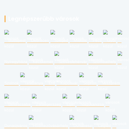
Legnépszerűbb városok
Budapest
Debrecen
Szeged
Miskolc
Pécs
Győr
Nyíregyháza
Kecskemét
Székesfehérvár
Szombathely
Szolnok
Tatabánya
Érd
Kaposvár
Sopron
Veszprém
Békéscsaba
Zalaegerszeg
Eger
Nagykanizsa
Dunaújváros
Hódmezővásárhely
Dunakeszi
Cegléd