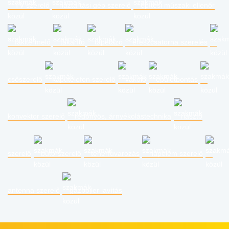
TV szerelő
háztartási gép szerelő
építési műszaki ellenőr
fakitermelő
takarító
tapétázó
ereszcsatorna szerelés
csőszerelő
kaputelefon szerelő
vakoló
épületbontás
konvektor szerelő
redőnyös, árnyékolástechnika
riasztó
szerelő
bútorszerelő
teherfuvarozás
napelem szerelő
antenna szerelő
gázbojler javítás