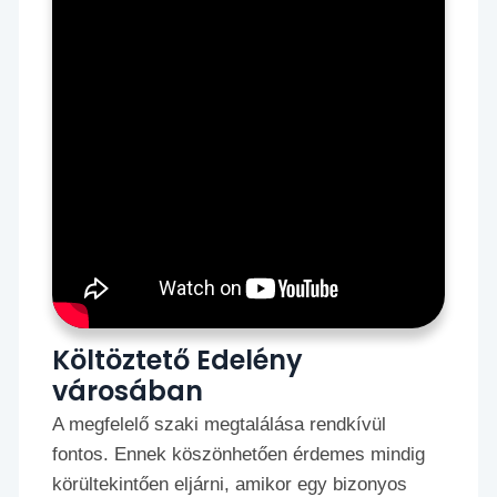
Költöztető Edelény
városában
A megfelelő szaki megtalálása rendkívül
fontos. Ennek köszönhetően érdemes mindig
körültekintően eljárni, amikor egy bizonyos