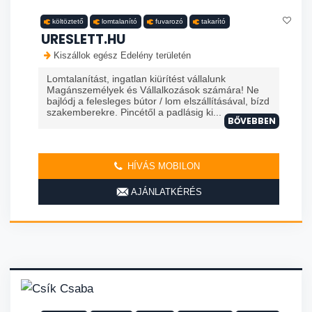
költöztető
lomtalanító
fuvarozó
takarító
URESLETT.HU
Kiszállok egész Edelény területén
Lomtalanítást, ingatlan kiürítést vállalunk
Magánszemélyek és Vállalkozások számára! Ne
bajlódj a felesleges bútor / lom elszállításával, bízd
szakemberekre. Pincétől a padlásig ki...
BŐVEBBEN
HÍVÁS MOBILON
AJÁNLATKÉRÉS