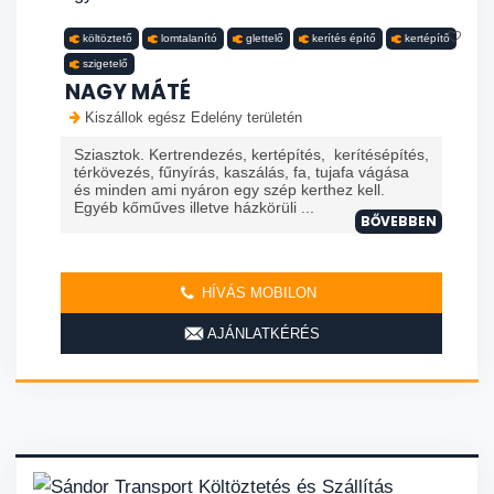
költöztető
lomtalanító
glettelő
kerítés építő
kertépítő
szigetelő
NAGY MÁTÉ
Kiszállok egész Edelény területén
Sziasztok. Kertrendezés, kertépítés, kerítésépítés,
térkövezés, fűnyírás, kaszálás, fa, tujafa vágása
és minden ami nyáron egy szép kerthez kell.
Egyéb kőműves illetve házkörüli ...
BŐVEBBEN
HÍVÁS MOBILON
AJÁNLATKÉRÉS