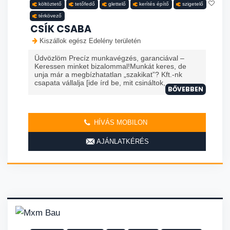
költöztető
tetőfedő
glettelő
kerítés építő
szigetelő
térkövező
CSÍK CSABA
Kiszállok egész Edelény területén
Üdvözlöm Precíz munkavégzés, garanciával –
Keressen minket bizalommal!Munkát keres, de
unja már a megbízhatatlan „szakikat”? Kft.-nk
csapata vállalja [ide írd be, mit csináltok, ...
BŐVEBBEN
HÍVÁS MOBILON
AJÁNLATKÉRÉS