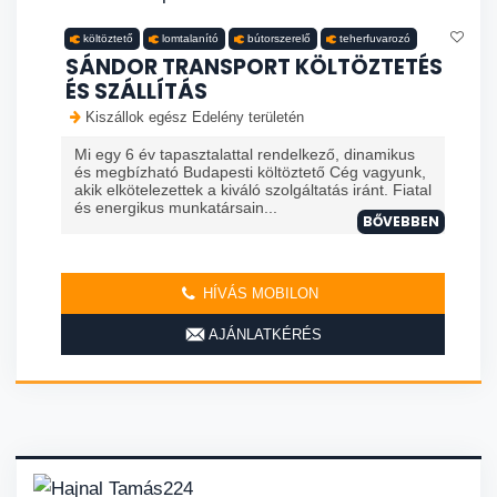
költöztető
lomtalanító
bútorszerelő
teherfuvarozó
SÁNDOR TRANSPORT KÖLTÖZTETÉS
ÉS SZÁLLÍTÁS
Kiszállok egész Edelény területén
Mi egy 6 év tapasztalattal rendelkező, dinamikus
és megbízható Budapesti költöztető Cég vagyunk,
akik elkötelezettek a kiváló szolgáltatás iránt. Fiatal
és energikus munkatársain...
BŐVEBBEN
HÍVÁS MOBILON
AJÁNLATKÉRÉS