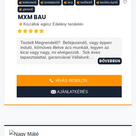
költöztető
lomtalanító
ács
tetőfedő
kerítés építő
glettelő
MXM BAU
Kiszállok egész Edelény területén
Tisztelt Megrendelő!! Befejezendő, vagy éppen
induló, kőműves illetve ács munkáit, legyen az
kicsi vagy nagy, mi elvégezzük. Sok éves
tapasztalattal, garanciával Vállalunk:...
BŐVEBBEN
HÍVÁS MOBILON
AJÁNLATKÉRÉS