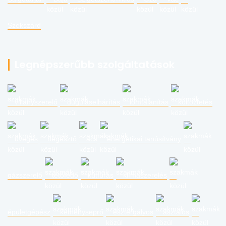
Szekszárd
Legnépszerűbb szolgáltatások
villanyszerelő
duguláselhárítás
lomtalanítás
költöztetés
üveges
hegesztő
ács
energetikai tanúsítvány
gázszerelő
tetőfedő
kútfúrás
klímaszerelés
épületgépész
kéményseprő
esztergályos
asztalos