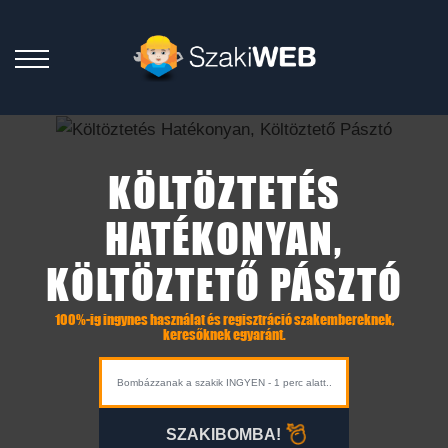
KÖLTÖZTETÉS
HATÉKONYAN,
KÖLTÖZTETŐ PÁSZTÓ
100%-ig ingynes használat és regisztráció szakembereknek,
keresőknek egyaránt.
SZAKIBOMBA!