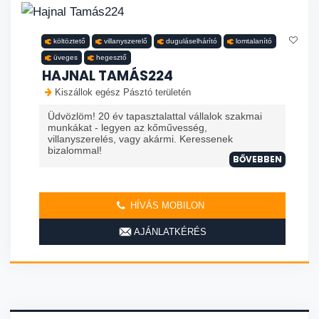
költöztető
villanyszerelő
duguláselhárító
lomtalanító
üveges
hegesztő
HAJNAL TAMÁS224
Kiszállok egész Pásztó területén
Üdvözlöm! 20 év tapasztalattal vállalok szakmai
munkákat - legyen az kőművesség,
villanyszerelés, vagy akármi. Keressenek
bizalommal!
BŐVEBBEN
HÍVÁS MOBILON
AJÁNLATKÉRÉS