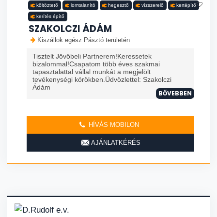
költöztető
lomtalanító
hegesztő
vízszerelő
kertépítő
kerítés építő
SZAKOLCZI ÁDÁM
Kiszállok egész Pásztó területén
Tisztelt Jövőbeli Partnerem!Keressetek
bizalommal!Csapatom több éves szakmai
tapasztalattal vállal munkát a megjelölt
tevékenységi körökben.Üdvözlettel: Szakolczi
Ádám
BŐVEBBEN
HÍVÁS MOBILON
AJÁNLATKÉRÉS