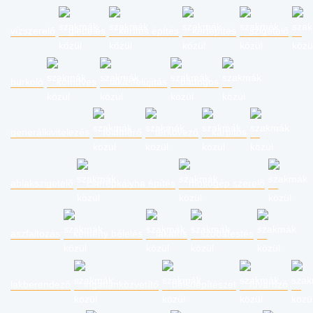
vízszerelő
glettelés
kerítés építés
kertépítés
szigetelő
burkoló
kőműves
lakásfelújítás
bádogos
generálkivitelezés
földmérő
térkövező
kárpitos
ablakszigetelő
cserépkályha építés
mosógép szerelő
aszfaltozás
kémény bélelés
lakatos
szobafestés
lakberendező
ingatlanközvetítő
belsőépítészet
fuvarozó