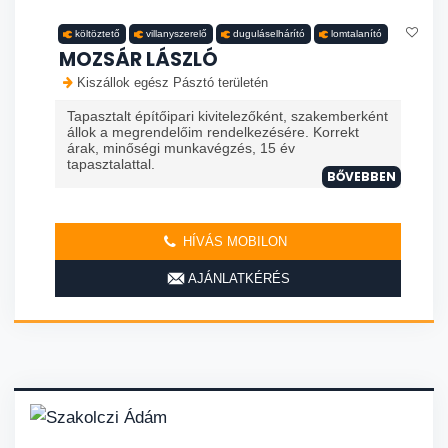
költöztető
villanyszerelő
duguláselhárító
lomtalanító
MOZSÁR LÁSZLÓ
Kiszállok egész Pásztó területén
Tapasztalt építőipari kivitelezőként, szakemberként
állok a megrendelőim rendelkezésére. Korrekt
árak, minőségi munkavégzés, 15 év
tapasztalattal.
BŐVEBBEN
HÍVÁS MOBILON
AJÁNLATKÉRÉS