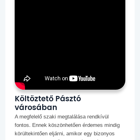
Költöztető Pásztó
városában
A megfelelő szaki megtalálása rendkívül
fontos. Ennek köszönhetően érdemes mindig
körültekintően eljárni, amikor egy bizonyos