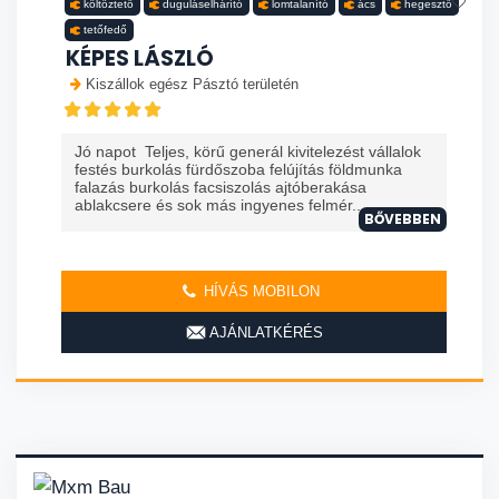
költöztető
duguláselhárító
lomtalanító
ács
hegesztő
tetőfedő
KÉPES LÁSZLÓ
Kiszállok egész Pásztó területén
Jó napot Teljes, körű generál kivitelezést vállalok
festés burkolás fürdőszoba felújítás földmunka
falazás burkolás facsiszolás ajtóberakása
ablakcsere és sok más ingyenes felmér...
BŐVEBBEN
HÍVÁS MOBILON
AJÁNLATKÉRÉS