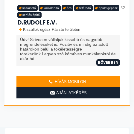
költöztető
lomtalanító
ács
tetőfedő
épületgépész
kerítés építő
D.RUDOLF E.V.
Kiszállok egész Pásztó területén
Üdv! Szívesen vállaljuk kissebb és nagyobb
megrendeléseket is. Pozitív és mindig az adott
határokon belül a tökéletességre
törekszünk.Legyen szó kőműves munkálatokról de
akár há
BŐVEBBEN
HÍVÁS MOBILON
AJÁNLATKÉRÉS