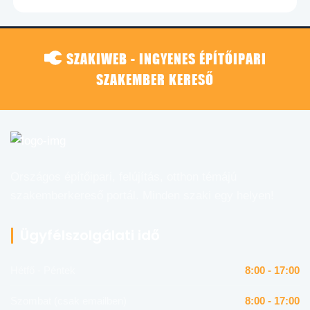
SZAKIWEB - INGYENES ÉPÍTŐIPARI
SZAKEMBER KERESŐ
Országos építőipari, felújítás, otthon témájú
szakemberkereső portál. Minden szaki egy helyen!
Ügyfélszolgálati idő
Hétfő - Péntek
8:00 - 17:00
Szombat (csak emailben)
8:00 - 17:00