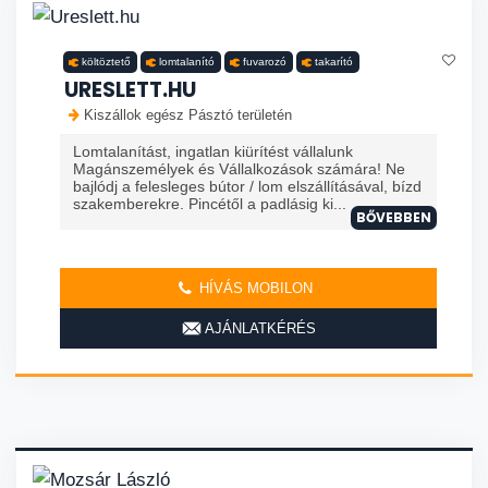
költöztető
lomtalanító
fuvarozó
takarító
URESLETT.HU
Kiszállok egész Pásztó területén
Lomtalanítást, ingatlan kiürítést vállalunk
Magánszemélyek és Vállalkozások számára! Ne
bajlódj a felesleges bútor / lom elszállításával, bízd
szakemberekre. Pincétől a padlásig ki...
BŐVEBBEN
HÍVÁS MOBILON
AJÁNLATKÉRÉS