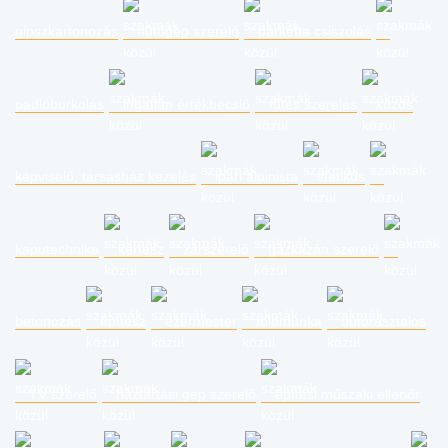
gipszkartonozás
hűtőgép szerelő
parketta csiszolás
padlóburkolás
ingatlan értékbecslő
fűtés szerelés
közös
képviselő, társasház kezelés
ipari alpinista
statikus
kaputechnika
kertész
zárszerelő
gázkazán szerelő
betonozás
építész
ezermester
földmunka
bútorasztalos
TV szerelő
háztartási gép szerelő
építési műszaki ellenőr