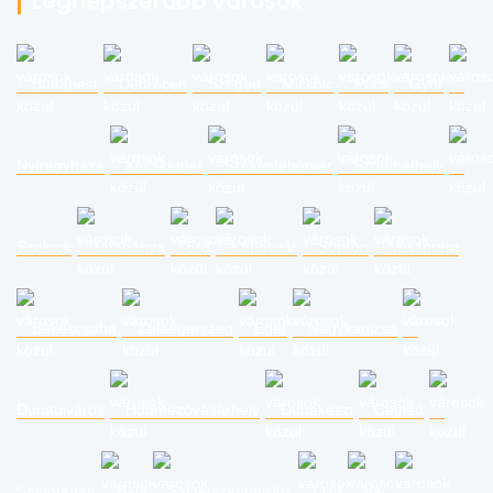
Legnépszerűbb városok
Budapest
Debrecen
Szeged
Miskolc
Pécs
Győr
Nyíregyháza
Kecskemét
Székesfehérvár
Szombathely
Szolnok
Tatabánya
Érd
Kaposvár
Sopron
Veszprém
Békéscsaba
Zalaegerszeg
Eger
Nagykanizsa
Dunaújváros
Hódmezővásárhely
Dunakeszi
Cegléd
Salgótarján
Baja
Szigetszentmiklós
Ózd
Vác