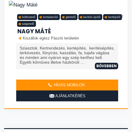
költöztető
lomtalanító
glettelő
kerítés építő
kertépítő
szigetelő
NAGY MÁTÉ
Kiszállok egész Pásztó területén
Sziasztok. Kertrendezés, kertépítés, kerítésépítés,
térkövezés, fűnyírás, kaszálás, fa, tujafa vágása
és minden ami nyáron egy szép kerthez kell.
Egyéb kőműves illetve házkörüli ...
BŐVEBBEN
HÍVÁS MOBILON
AJÁNLATKÉRÉS