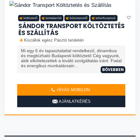
költöztető
lomtalanító
bútorszerelő
teherfuvarozó
SÁNDOR TRANSPORT KÖLTÖZTETÉS
ÉS SZÁLLÍTÁS
Kiszállok egész Pásztó területén
Mi egy 6 év tapasztalattal rendelkező, dinamikus
és megbízható Budapesti költöztető Cég vagyunk,
akik elkötelezettek a kiváló szolgáltatás iránt. Fiatal
és energikus munkatársain...
BŐVEBBEN
HÍVÁS MOBILON
AJÁNLATKÉRÉS