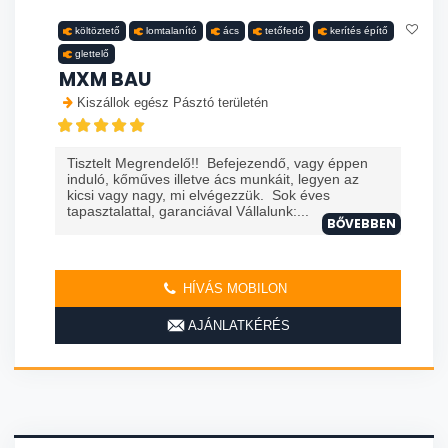
költöztető
lomtalanító
ács
tetőfedő
kerítés építő
glettelő
MXM BAU
Kiszállok egész Pásztó területén
Tisztelt Megrendelő!! Befejezendő, vagy éppen
induló, kőműves illetve ács munkáit, legyen az
kicsi vagy nagy, mi elvégezzük. Sok éves
tapasztalattal, garanciával Vállalunk:...
BŐVEBBEN
HÍVÁS MOBILON
AJÁNLATKÉRÉS