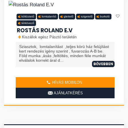
költöztető
lomtalanító
glettelő
szigetelő
burkoló
térkövező
ROSTÁS ROLAND E.V
Kiszállok egész Pásztó területén
Sziasztok, lomtalanítást ,teljes körü ház felújítást
kert rendezés igény szerint , fuvarozás A-B be.
Föld munka ,ásás ,feltöltés, minden féle munkát
elválalok korrekt áral d...
BŐVEBBEN
HÍVÁS MOBILON
AJÁNLATKÉRÉS