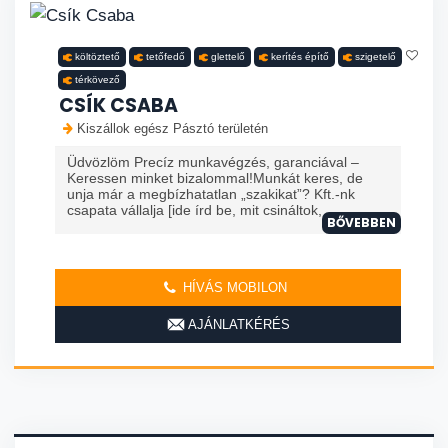
költöztető
tetőfedő
glettelő
kerítés építő
szigetelő
térkövező
CSÍK CSABA
Kiszállok egész Pásztó területén
Üdvözlöm Precíz munkavégzés, garanciával –
Keressen minket bizalommal!Munkát keres, de
unja már a megbízhatatlan „szakikat”? Kft.-nk
csapata vállalja [ide írd be, mit csináltok, ...
BŐVEBBEN
HÍVÁS MOBILON
AJÁNLATKÉRÉS