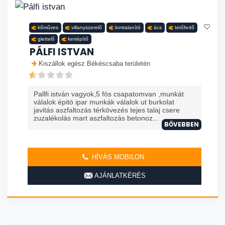
kőműves
villanyszerelő
lomtalanító
ács
tetőfedő
glettelő
kertépítő
PÁLFI ISTVAN
Kiszállok egész Békéscsaba területén
Pallfi istván vagyok,5 fös csapatomvan ,munkát
válalok épitö ipar munkák válalok ut burkolat
javitás aszfaltozás térkövezés tejes talaj csere
zuzalékolás mart aszfaltozás betonoz...
BŐVEBBEN
HÍVÁS MOBILON
AJÁNLATKÉRÉS