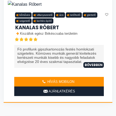
kőműves
villanyszerelő
ács
tetőfedő
glettelő
szigetelő
kerítés építő
KANALAS RÓBERT
Kiszállok egész Békéscsaba területén
Fö profilunk gipszkartonozás festés homlokzati
szigetelés. Kömüves munkák.generál kivitelezés
kertészeti munkák kisebb és nagyobb feladatok
elvégzése 20 éves szakmai tapasztalat. ...
BŐVEBBEN
HÍVÁS MOBILON
AJÁNLATKÉRÉS