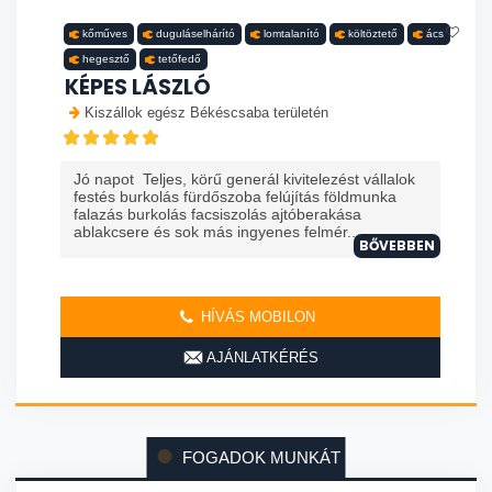
kőműves
duguláselhárító
lomtalanító
költöztető
ács
hegesztő
tetőfedő
KÉPES LÁSZLÓ
Kiszállok egész Békéscsaba területén
Jó napot Teljes, körű generál kivitelezést vállalok
festés burkolás fürdőszoba felújítás földmunka
falazás burkolás facsiszolás ajtóberakása
ablakcsere és sok más ingyenes felmér...
BŐVEBBEN
HÍVÁS MOBILON
AJÁNLATKÉRÉS
FOGADOK MUNKÁT