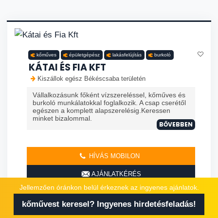
kőműves
épületgépész
lakásfelújítás
burkoló
KÁTAI ÉS FIA KFT
Kiszállok egész Békéscsaba területén
Vállalkozásunk főként vízszereléssel, kőműves és
burkoló munkálatokkal foglalkozik. A csap cserétől
egészen a komplett alapszerelésig.Keressen
minket bizalommal.
BŐVEBBEN
HÍVÁS MOBILON
AJÁNLATKÉRÉS
Jellemzően óránkon belül érkeznek az ingyenes ajánlatok.
kőművest keresel? Ingyenes hirdetésfeladás!