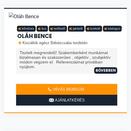
kőműves
ács
tetőfedő
glettelő
burkoló
bádogos
OLÁH BENCE
Kiszállok egész Békéscsaba területén
Tisztelt megrendelő! Szakemberként munkámat
bizalmasan és szakszerűen , objektív , szubjektív
módon végzem el. Referenciáimat privátban
nyújtom.
BŐVEBBEN
HÍVÁS MOBILON
AJÁNLATKÉRÉS