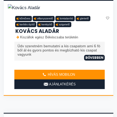
kőműves
villanyszerelő
lomtalanító
glettelő
kerítés építő
kertépítő
szigetelő
KOVÁCS ALADÁR
Kiszállok egész Békéscsaba területén
Üdv szeretném bemutatni a kis csapatom ami 6 fö
ből ál ès gyors pontos és megbízható kis csapat
vagyunk
BŐVEBBEN
HÍVÁS MOBILON
AJÁNLATKÉRÉS