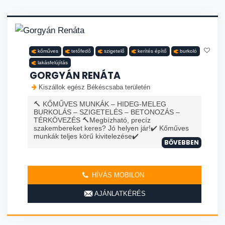
kőműves
tetőfedő
szigetelő
kerítés építő
burkoló
lakásfelújítás
GORGYÁN RENÁTA
Kiszállok egész Békéscsaba területén
🔨 KŐMŰVES MUNKÁK – HIDEG-MELEG
BURKOLÁS – SZIGETELÉS – BETONOZÁS –
TÉRKÖVEZÉS 🔨Megbízható, precíz
szakembereket keres? Jó helyen jár!✔️ Kőműves
munkák teljes körű kivitelezése✔️
BŐVEBBEN
HÍVÁS MOBILON
AJÁNLATKÉRÉS