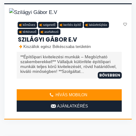
kőműves
szigetelő
kerítés építő
lakásfelújítás
térkövező
aszfaltozó
SZILÁGYI GÁBOR E.V
Kiszállok egész Békéscsaba területén
**Építőipari kivitelezési munkák – Megbízható
szakemberekkel!** Vállaljuk különféle építőipari
munkák teljes körű kivitelezését, rövid határidővel,
kiváló minőségben! **Szolgáltat...
BŐVEBBEN
HÍVÁS MOBILON
AJÁNLATKÉRÉS