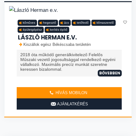
kőműves
hegesztő
ács
tetőfedő
klímaszerelő
épületgépész
kerítés építő
LÁSZLÓ HERMAN E.V.
Kiszállok egész Békéscsaba területén
2018 óta működő generálkivitelező Felelős
Műszaki vezető jogosultsággal rendelkező egyéni
vállalkozó. Maximális precíz munkát szeretne
keressen bizalommal.
BŐVEBBEN
HÍVÁS MOBILON
AJÁNLATKÉRÉS