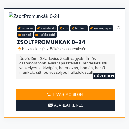
kőműves
lomtalanító
ács
tetőfedő
kéményseprő
glettelő
kerítés építő
ZSOLTPROMUNKÁK 0-24
Kiszállok egész Békéscsaba területén
Üdvözlöm, Szladovics Zsolt vagyok! Én és
csapatom több éves tapasztalattal rendelkezünk
veszélyes fa kivágás, betonozás, bontás, belső
munkák, sitt- és veszélyes hulladék száll...
BŐVEBBEN
HÍVÁS MOBILON
AJÁNLATKÉRÉS