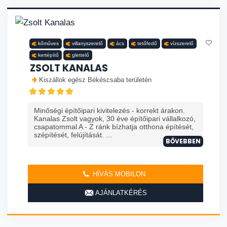
kőműves
villanyszerelő
ács
tetőfedő
vízszerelő
kertépítő
glettelő
ZSOLT KANALAS
Kiszállok egész Békéscsaba területén
Minőségi építőipari kivitelezés - korrekt árakon.
Kanalas Zsolt vagyok, 30 éve építőipari vállalkozó,
csapatommal A - Z ránk bízhatja otthona építését,
szépítését, felújítását. ...
BŐVEBBEN
HÍVÁS MOBILON
AJÁNLATKÉRÉS