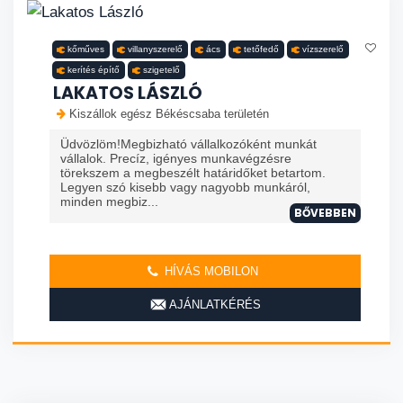
kőműves
villanyszerelő
ács
tetőfedő
vízszerelő
kerítés építő
szigetelő
LAKATOS LÁSZLÓ
Kiszállok egész Békéscsaba területén
Üdvözlöm!Megbizható vállalkozóként munkát
vállalok. Precíz, igényes munkavégzésre
törekszem a megbeszélt határidőket betartom.
Legyen szó kisebb vagy nagyobb munkáról,
minden megbiz...
BŐVEBBEN
HÍVÁS MOBILON
AJÁNLATKÉRÉS