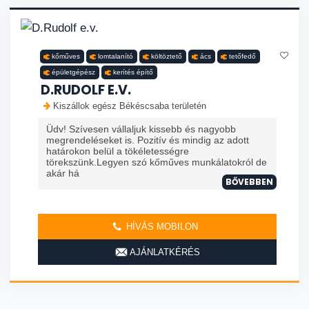
kőműves
lomtalanító
költöztető
ács
tetőfedő
épületgépész
kerítés építő
D.RUDOLF E.V.
Kiszállok egész Békéscsaba területén
Üdv! Szívesen vállaljuk kissebb és nagyobb
megrendeléseket is. Pozitív és mindig az adott
határokon belül a tökéletességre
törekszünk.Legyen szó kőműves munkálatokról de
akár há
BŐVEBBEN
HÍVÁS MOBILON
AJÁNLATKÉRÉS