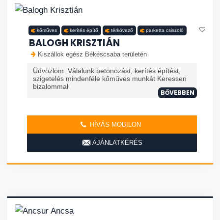
kőműves
kerítés építő
térkövező
parketta csiszoló
BALOGH KRISZTIÁN
Kiszállok egész Békéscsaba területén
Üdvözlöm Válalunk betonozást, kerítés építést,
szigetelés mindenféle kőműves munkát Keressen
bizalommal
BŐVEBBEN
HÍVÁS MOBILON
AJÁNLATKÉRÉS