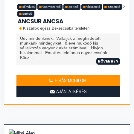
kőműves
villanyszerelő
glettelő
vízszerelő
szigetelő
burkoló
ANCSUR ANCSA
Kiszállok egész Békéscsaba területén
Üdv mindenkinek. Vállaljuk a meghirdetett
munkánk mindegyikét. 8 éve működő kis
vállalkozás vagyunk akár számlával. Hívjon
bizalommal. Email és telefonos egyeztessünk....
Kösz...
BŐVEBBEN
HÍVÁS MOBILON
AJÁNLATKÉRÉS