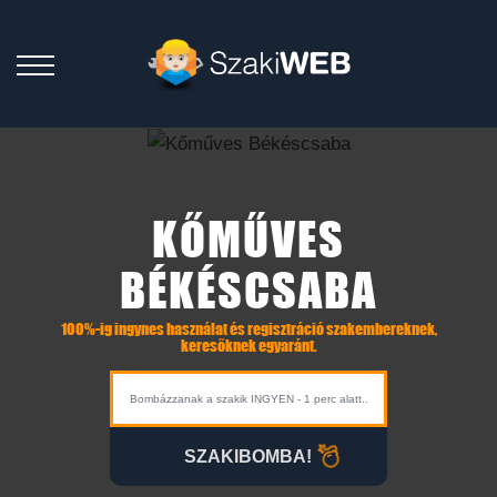
KŐMŰVES
BÉKÉSCSABA
100%-ig ingynes használat és regisztráció szakembereknek,
keresőknek egyaránt.
SZAKIBOMBA!