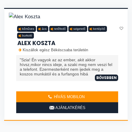
kőműves
ács
tetőfedő
szigetelő
kertépítő
burkoló
ALEX KOSZTA
Kiszállok egész Békéscsaba területén
"Szia! Én vagyok az az ember, akit akkor
hívsz,mikor nincs ideje, a szaki meg nem veszi fel
a telefont. Ezermesterként nem ijedek meg a
koszos munkától és a furfangos hibá
BŐVEBBEN
HÍVÁS MOBILON
AJÁNLATKÉRÉS