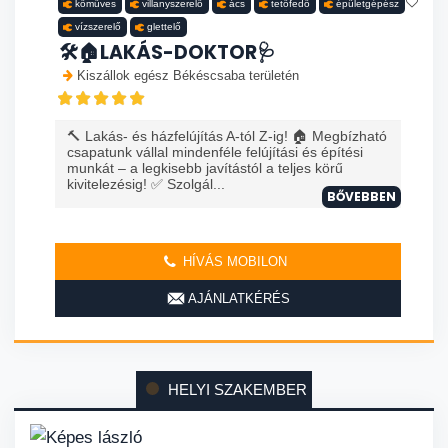
kőműves
villanyszerelő
ács
tetőfedő
épületgépész
vízszerelő
glettelő
🛠️🏠LAKÁS-DOKTOR🩺
Kiszállok egész Békéscsaba területén
🔨 Lakás- és házfelújítás A-tól Z-ig! 🏠 Megbízható
csapatunk vállal mindenféle felújítási és építési
munkát – a legkisebb javítástól a teljes körű
kivitelezésig! ✅ Szolgál...
BŐVEBBEN
HÍVÁS MOBILON
AJÁNLATKÉRÉS
HELYI SZAKEMBER