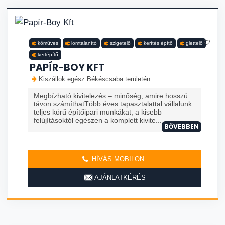
kőműves
lomtalanító
szigetelő
kerítés építő
glettelő
kertépítő
PAPÍR-BOY KFT
Kiszállok egész Békéscsaba területén
Megbízható kivitelezés – minőség, amire hosszú
távon számíthatTöbb éves tapasztalattal vállalunk
teljes körű építőipari munkákat, a kisebb
felújításoktól egészen a komplett kivite...
BŐVEBBEN
HÍVÁS MOBILON
AJÁNLATKÉRÉS