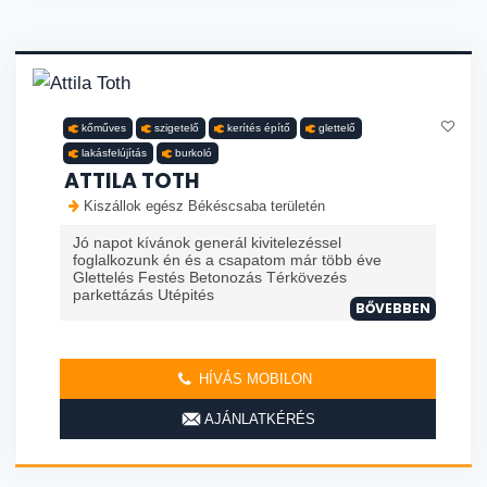
kőműves
szigetelő
kerítés építő
glettelő
lakásfelújítás
burkoló
ATTILA TOTH
Kiszállok egész Békéscsaba területén
Jó napot kívánok generál kivitelezéssel
foglalkozunk én és a csapatom már több éve
Glettelés Festés Betonozás Térkövezés
parkettázás Utépités
BŐVEBBEN
HÍVÁS MOBILON
AJÁNLATKÉRÉS