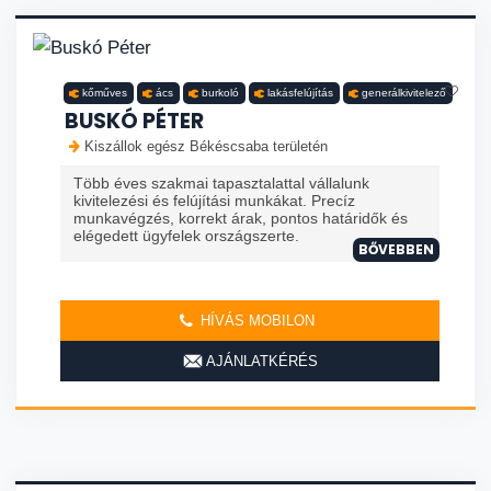
kőműves
ács
burkoló
lakásfelújítás
generálkivitelező
BUSKÓ PÉTER
Kiszállok egész Békéscsaba területén
Több éves szakmai tapasztalattal vállalunk
kivitelezési és felújítási munkákat. Precíz
munkavégzés, korrekt árak, pontos határidők és
elégedett ügyfelek országszerte.
BŐVEBBEN
HÍVÁS MOBILON
AJÁNLATKÉRÉS