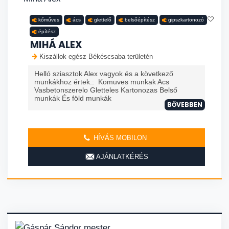
kőműves
ács
glettelő
belsőépítész
gipszkartonozó
építész
MIHÁ ALEX
Kiszállok egész Békéscsaba területén
Helló sziasztok Alex vagyok és a következő
munkákhoz értek.: Komuves munkak Acs
Vasbetonszerelo Gletteles Kartonozas Belső
munkák És föld munkák
BŐVEBBEN
HÍVÁS MOBILON
AJÁNLATKÉRÉS