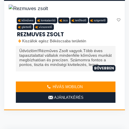
kőműves
lomtalanító
ács
tetőfedő
szigetelő
glettelő
vízszerelő
REZMUVES ZSOLT
Kiszállok egész Békéscsaba területén
Üdvözlöm!Rézműves Zsolt vagyok.Több éves
tapasztalattal vállalok mindenféle kőműves munkát
megbízhatóan és precízen. Számomra fontos a
pontos, tiszta és minőségi kivitelezés, legye...
BŐVEBBEN
HÍVÁS MOBILON
AJÁNLATKÉRÉS