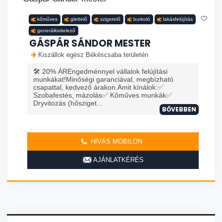
kőműves
glettelő
szigetelő
burkoló
lakásfelújítás
generálkivitelező
GÁSPÁR SÁNDOR MESTER
Kiszállok egész Békéscsaba területén
🛠️ 20% ÁREngedménnyel vállalok felújítási
munkákat!Minőségi garanciával, megbízható
csapattal, kedvező árakon.Amit kínálok:✅
Szobafestés, mázolás✅ Kőműves munkák✅
Dryvitozás (hősziget...
BŐVEBBEN
HÍVÁS MOBILON
AJÁNLATKÉRÉS