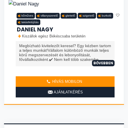
kőműves
villanyszerelő
glettelő
szigetelő
burkoló
lakásfelújítás
DANIEL NAGY
Kiszállok egész Békéscsaba területén
Megbízható kivitelezőt keresel? Egy kézben tartom
a teljes munkát!Vállalom különböző munkák teljes
körű megszervezését és lebonyolítását,
fővállalkozóként.✔️ Nem kell több szakembe...
BŐVEBBEN
HÍVÁS MOBILON
AJÁNLATKÉRÉS