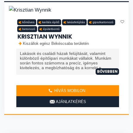
kőműves
kerítés építő
lakásfelújítás
gipszkartonozó
betonozó
épületbontó
KRISZTIAN WYNNIK
Kiszállok egész Békéscsaba területén
Lakások és családi házak felújítását, valamint
különböző építőipari munkákat vállalok. Munkám
során fontos számomra a precíz, igényes
kivitelezés, a megbízhatóság és a korrekt e...
BŐVEBBEN
HÍVÁS MOBILON
AJÁNLATKÉRÉS