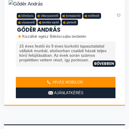
kőműves
villanyszerelő
lomtalanító
tetőfedő
vízszerelő
kerítés építő
glettelő
GŐDÈR ANDRÁS
Kiszállok egész Békéscsaba területén
15 éves festői és 9 éves burkolói tapasztalattal
vállalok munkát, elsősorban családi házak teljes
körű felújításában. Az évek során számos
projektben vettem részt, így pontosan...
BŐVEBBEN
HÍVÁS MOBILON
AJÁNLATKÉRÉS