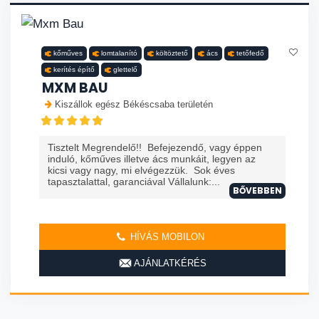
kőműves
lomtalanító
költöztető
ács
tetőfedő
kerítés építő
glettelő
MXM BAU
Kiszállok egész Békéscsaba területén
Tisztelt Megrendelő!! Befejezendő, vagy éppen
induló, kőműves illetve ács munkáit, legyen az
kicsi vagy nagy, mi elvégezzük. Sok éves
tapasztalattal, garanciával Vállalunk:...
BŐVEBBEN
HÍVÁS MOBILON
AJÁNLATKÉRÉS