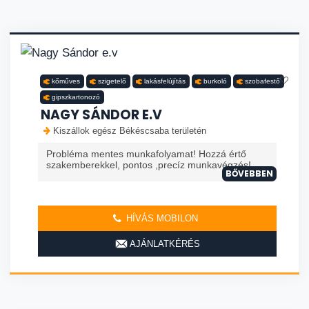
kőműves
szigetelő
lakásfelújítás
burkoló
szobafestő
gipszkartonozó
NAGY SÁNDOR E.V
Kiszállok egész Békéscsaba területén
Probléma mentes munkafolyamat! Hozzá értő
szakemberekkel, pontos ,precíz munkavégzés!
BŐVEBBEN
HÍVÁS MOBILON
AJÁNLATKÉRÉS