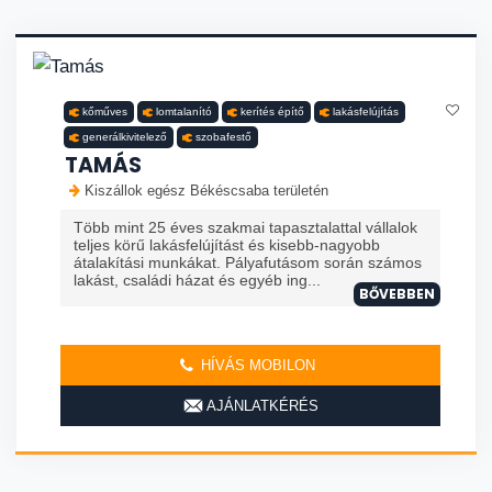
kőműves
lomtalanító
kerítés építő
lakásfelújítás
generálkivitelező
szobafestő
TAMÁS
Kiszállok egész Békéscsaba területén
Több mint 25 éves szakmai tapasztalattal vállalok
teljes körű lakásfelújítást és kisebb-nagyobb
átalakítási munkákat. Pályafutásom során számos
lakást, családi házat és egyéb ing...
BŐVEBBEN
HÍVÁS MOBILON
AJÁNLATKÉRÉS