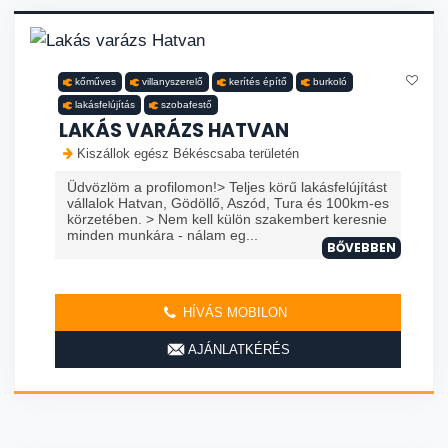
kőműves
villanyszerelő
kerítés építő
burkoló
lakásfelújítás
szobafestő
LAKÁS VARÁZS HATVAN
Kiszállok egész Békéscsaba területén
Üdvözlöm a profilomon!> Teljes körű lakásfelújítást
vállalok Hatvan, Gödöllő, Aszód, Tura és 100km-es
körzetében. > Nem kell külön szakembert keresnie
minden munkára - nálam eg...
BŐVEBBEN
HÍVÁS MOBILON
AJÁNLATKÉRÉS