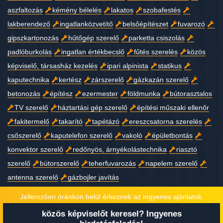
aszfaltozás
kémény bélelés
lakatos
szobafestés
lakberendező
ingatlanközvetítő
belsőépítészet
fuvarozó
gipszkartonozás
hűtőgép szerelő
parketta csiszolás
padlóburkolás
ingatlan értékbecslő
fűtés szerelés
közös
képviselő, társasház kezelés
ipari alpinista
statikus
kaputechnika
kertész
zárszerelő
gázkazán szerelő
betonozás
építész
ezermester
földmunka
bútorasztalos
TV szerelő
háztartási gép szerelő
építési műszaki ellenőr
fakitermelő
takarító
tapétázó
ereszcsatorna szerelés
csőszerelő
kaputelefon szerelő
vakoló
épületbontás
konvektor szerelő
redőnyös, árnyékolástechnika
riasztó
szerelő
bútorszerelő
teherfuvarozás
napelem szerelő
antenna szerelő
gázbojler javítás
Jellemzően óránkon belül érkeznek az ingyenes ajánlatok.
közös képviselőt keresel? Ingyenes
Copyright © 2023
Minden jog fenntartva!