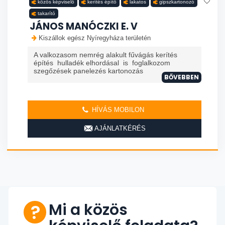
közös képviselő
kerítés építő
lakatos
gipszkartonozó
takarító
JÁNOS MANÓCZKI E. V
Kiszállok egész Nyíregyháza területén
A valkozasom nemrég alakult fűvágás kerítés
építés hulladék elhordásal is foglalkozom
szegőzések panelezés kartonozás
BŐVEBBEN
HÍVÁS MOBILON
AJÁNLATKÉRÉS
Mi a közös