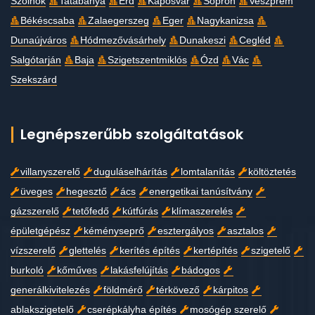
Szolnok
Tatabánya
Érd
Kaposvár
Sopron
Veszprém
Békéscsaba
Zalaegerszeg
Eger
Nagykanizsa
Dunaújváros
Hódmezővásárhely
Dunakeszi
Cegléd
Salgótarján
Baja
Szigetszentmiklós
Ózd
Vác
Szekszárd
Legnépszerűbb szolgáltatások
villanyszerelő
duguláselhárítás
lomtalanítás
költöztetés
üveges
hegesztő
ács
energetikai tanúsítvány
gázszerelő
tetőfedő
kútfúrás
klímaszerelés
épületgépész
kéményseprő
esztergályos
asztalos
vízszerelő
glettelés
kerítés építés
kertépítés
szigetelő
burkoló
kőműves
lakásfelújítás
bádogos
generálkivitelezés
földmérő
térkövező
kárpitos
ablakszigetelő
cserépkályha építés
mosógép szerelő