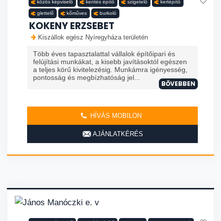
közös képviselő
kerítés építő
szigetelő
kertépítő
glettelő
kőműves
burkoló
KOKENY ERZSEBET
Kiszállok egész Nyíregyháza területén
Több éves tapasztalattal vállalok építőipari és
felújítási munkákat, a kisebb javításoktól egészen
a teljes körű kivitelezésig. Munkámra igényesség,
pontosság és megbízhatóság jel...
BŐVEBBEN
HÍVÁS MOBILON
AJÁNLATKÉRÉS