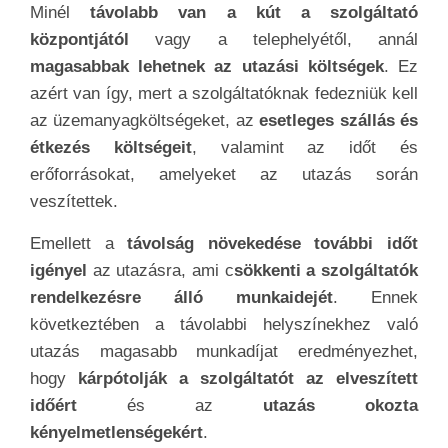
Minél
távolabb van a kút a szolgáltató
központjától
vagy a telephelyétől, annál
magasabbak lehetnek az utazási költségek
. Ez
azért van így, mert a szolgáltatóknak fedezniük kell
az üzemanyagköltségeket, az
esetleges szállás és
étkezés költségeit
, valamint az időt és
erőforrásokat, amelyeket az utazás során
veszítettek.
Emellett a
távolság növekedése további időt
igényel
az utazásra, ami c
sökkenti a szolgáltatók
rendelkezésre álló munkaidejét
. Ennek
következtében a távolabbi helyszínekhez való
utazás magasabb munkadíjat eredményezhet,
hogy
kárpótolják a szolgáltatót az elveszített
időért
és az
utazás okozta
kényelmetlenségekért
.