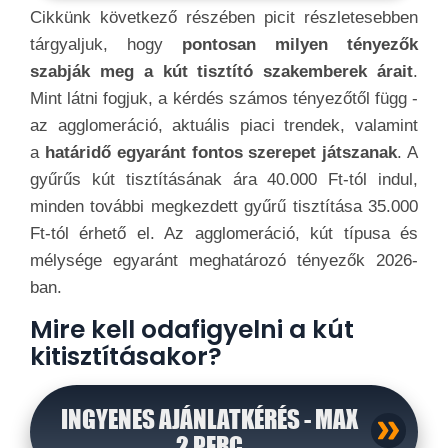
Cikkünk következő részében picit részletesebben
tárgyaljuk, hogy
pontosan milyen tényezők
szabják meg a kút tisztító szakemberek árait
.
Mint látni fogjuk, a kérdés számos tényezőtől függ -
az agglomeráció, aktuális piaci trendek, valamint
a
határidő egyaránt fontos szerepet játszanak
. A
gyűrűs kút tisztításának ára 40.000 Ft-tól indul,
minden további megkezdett gyűrű tisztítása 35.000
Ft-tól érhető el. Az agglomeráció, kút típusa és
mélysége egyaránt meghatározó tényezők 2026-
ban.
Mire kell odafigyelni a kút
kitisztításakor?
INGYENES AJÁNLATKÉRÉS - MAX
2 PERC