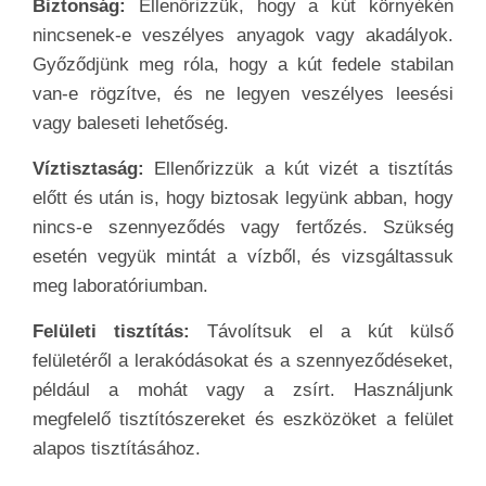
Biztonság:
Ellenőrizzük, hogy a kút környékén
nincsenek-e veszélyes anyagok vagy akadályok.
Győződjünk meg róla, hogy a kút fedele stabilan
van-e rögzítve, és ne legyen veszélyes leesési
vagy baleseti lehetőség.
Víztisztaság:
Ellenőrizzük a kút vizét a tisztítás
előtt és után is, hogy biztosak legyünk abban, hogy
nincs-e szennyeződés vagy fertőzés. Szükség
esetén vegyük mintát a vízből, és vizsgáltassuk
meg laboratóriumban.
Felületi tisztítás:
Távolítsuk el a kút külső
felületéről a lerakódásokat és a szennyeződéseket,
például a mohát vagy a zsírt. Használjunk
megfelelő tisztítószereket és eszközöket a felület
alapos tisztításához.