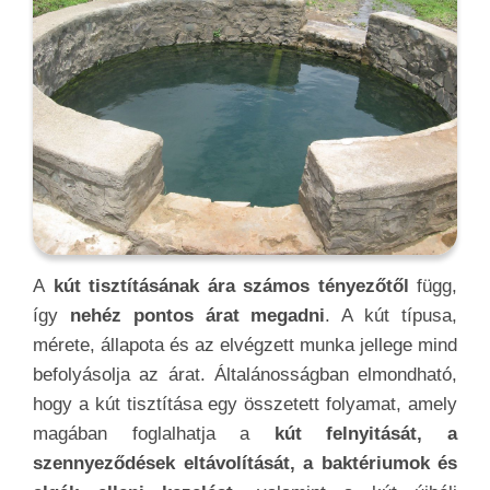
A
kút tisztításának ára számos tényezőtől
függ,
így
nehéz pontos árat megadni
. A kút típusa,
mérete, állapota és az elvégzett munka jellege mind
befolyásolja az árat. Általánosságban elmondható,
hogy a kút tisztítása egy összetett folyamat, amely
magában foglalhatja a
kút felnyitását, a
szennyeződések eltávolítását, a baktériumok és