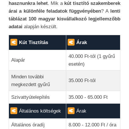
hasznunkra lehet
. Mik a
kút tisztító szakemberek
árai a különféle feladatok függvényében
? A
lenti
táblázat 100 magyar kisvállalkozó legjellemzőbb
adatai
alapján készült.
Kút Tisztítás
Árak
40.000 Ft-tól (1 gyűrű
Alapár
esetén)
Minden további
35.000 Ft-tól
megkezdett gyűrű
Szivattyútelepítés
35.000 - 65.000 Ft
Általános költségek
Árak
Általános óradíj
8.000 - 12.000 Ft / óra