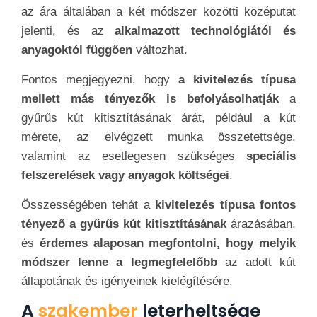
az ára általában a két módszer közötti középutat
jelenti, és az
alkalmazott technológiától és
anyagoktól függően
változhat.
Fontos megjegyezni, hogy
a kivitelezés típusa
mellett más tényezők is befolyásolhatják
a
gyűrűs kút kitisztításának árát, például a kút
mérete, az elvégzett munka összetettsége,
valamint az esetlegesen szükséges
speciális
felszerelések vagy anyagok költségei
.
Összességében tehát a
kivitelezés típusa fontos
tényező a gyűrűs kút kitisztításának
árazásában,
és
érdemes alaposan megfontolni, hogy melyik
módszer lenne a legmegfelelőbb
az adott kút
állapotának és igényeinek kielégítésére.
A
szakember
leterheltsége