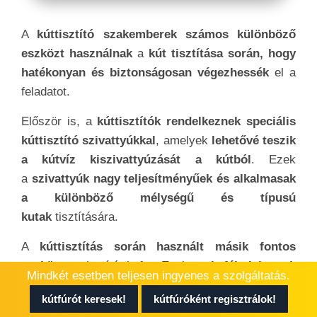
A
kúttisztító szakemberek számos különböző
eszközt használnak
a
kút tisztítása során, hogy
hatékonyan és biztonságosan végezhessék
el a
feladatot.
Először is, a
kúttisztítók rendelkeznek speciális
kúttisztító szivattyúkkal
, amelyek
lehetővé teszik
a kútvíz kiszivattyúzását a kútból
. Ezek
a
szivattyúk nagy teljesítményűek és alkalmasak
a különböző mélységű és típusú
kutak
tisztítására.
A
kúttisztítás során használt másik fontos
eszköz
a tisztító kefe. Ezek a
kefék lehetnek
Mindkét esetben teljesen ingyenes a szolgáltatás.
különböző méretűek és alakúak
,
kútfúrót keresek!
kútfúróként regisztrálok!
hogy
alkalmazkodjanak a kút belső falainak és