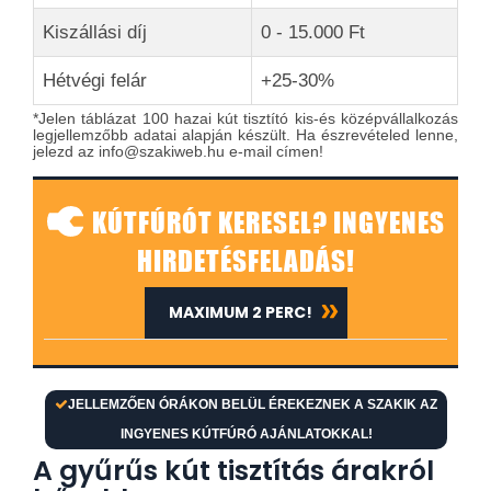
Kiszállási díj
0 - 15.000 Ft
Hétvégi felár
+25-30%
*Jelen táblázat 100 hazai kút tisztító kis-és középvállalkozás
legjellemzőbb adatai alapján készült. Ha észrevételed lenne,
jelezd az info@szakiweb.hu e-mail címen!
KÚTFÚRÓT KERESEL? INGYENES
HIRDETÉSFELADÁS!
MAXIMUM 2 PERC!
JELLEMZŐEN ÓRÁKON BELÜL ÉREKEZNEK A SZAKIK AZ
INGYENES KÚTFÚRÓ AJÁNLATOKKAL!
A gyűrűs kút tisztítás árakról