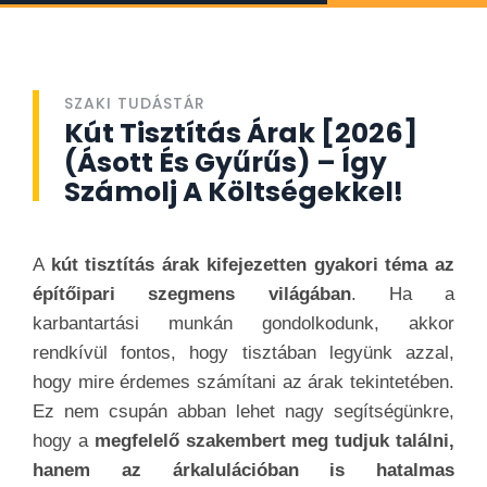
SZAKI TUDÁSTÁR
Kút Tisztítás Árak [2026]
(Ásott És Gyűrűs) – Így
Számolj A Költségekkel!
A
kút tisztítás árak kifejezetten gyakori téma az
építőipari szegmens világában
. Ha a
karbantartási munkán gondolkodunk, akkor
rendkívül fontos, hogy tisztában legyünk azzal,
hogy mire érdemes számítani az árak tekintetében.
Ez nem csupán abban lehet nagy segítségünkre,
hogy a
megfelelő szakembert meg tudjuk találni,
hanem az árkalulációban is hatalmas