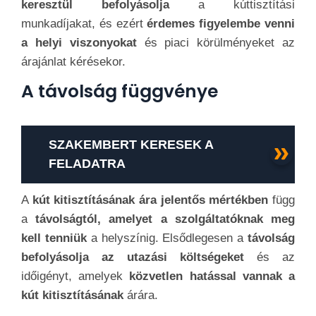
keresztül befolyásolja
a kúttisztítási
munkadíjakat, és ezért
érdemes figyelembe venni
a helyi viszonyokat
és piaci körülményeket az
árajánlat kérésekor.
A távolság függvénye
SZAKEMBERT KERESEK A
FELADATRA
A
kút kitisztításának ára jelentős mértékben
függ
a
távolságtól, amelyet a szolgáltatóknak meg
kell tenniük
a helyszínig. Elsődlegesen a
távolság
befolyásolja az utazási költségeket
és az
időigényt, amelyek
közvetlen hatással vannak a
kút kitisztításának
árára.