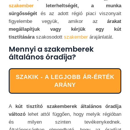
szakember
leterheltségét, a munka
sürgősségét
és az adott régió piaci viszonyait
figyelembe vegyük, amikor az
árakat
megállapítjuk vagy kérjük egy kút
tisztítására
szakosodott
szakember
árajánlatát.
Mennyi a szakemberek
általános óradíja?
SZAKIK - A LEGJOBB ÁR-ÉRTÉK
ARÁNY
A
kút tisztító szakemberek általános óradíja
változó
lehet attól függően, hogy melyik régióban
és milyen szinten tevékenykednek.
Általánosságban elmondható, hogy az óradíjat