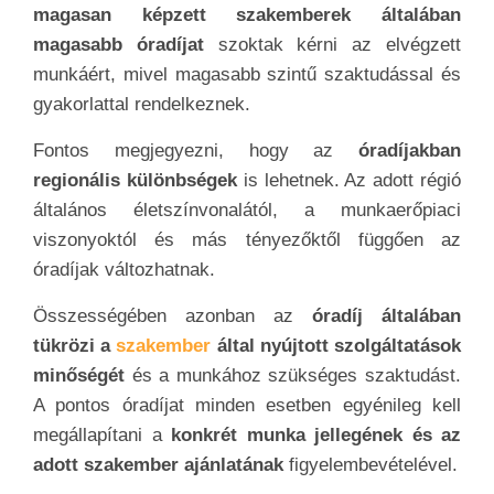
magasan képzett szakemberek általában
magasabb óradíjat
szoktak kérni az elvégzett
munkáért, mivel magasabb szintű szaktudással és
gyakorlattal rendelkeznek.
Fontos megjegyezni, hogy az
óradíjakban
regionális különbségek
is lehetnek. Az adott régió
általános életszínvonalától, a munkaerőpiaci
viszonyoktól és más tényezőktől függően az
óradíjak változhatnak.
Összességében azonban az
óradíj általában
tükrözi a
szakember
által nyújtott szolgáltatások
minőségét
és a munkához szükséges szaktudást.
A pontos óradíjat minden esetben egyénileg kell
megállapítani a
konkrét munka jellegének és az
adott szakember ajánlatának
figyelembevételével.