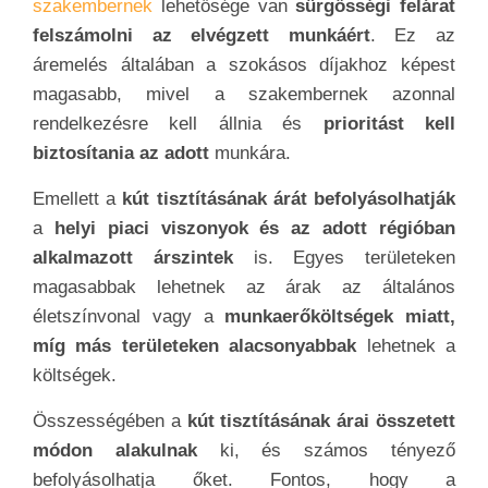
szakembernek
lehetősége van
sürgősségi felárat
felszámolni az elvégzett munkáért
. Ez az
áremelés általában a szokásos díjakhoz képest
magasabb, mivel a szakembernek azonnal
rendelkezésre kell állnia és
prioritást kell
biztosítania az adott
munkára.
Emellett a
kút tisztításának árát befolyásolhatják
a
helyi piaci viszonyok és az adott régióban
alkalmazott árszintek
is. Egyes területeken
magasabbak lehetnek az árak az általános
életszínvonal vagy a
munkaerőköltségek miatt,
míg más területeken alacsonyabbak
lehetnek a
költségek.
Összességében a
kút tisztításának árai összetett
módon alakulnak
ki, és számos tényező
befolyásolhatja őket. Fontos, hogy a