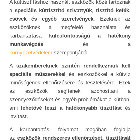
A kúttisztításhoz használt eszközök közé tartoznak
a
speciális kúttisztító szivattyúk, tisztító kefék,
csövek és egyéb szerelvények
. Ezeknek az
eszközöknek a megfelelő használata és
karbantartása
kulcsfontosságú a hatékony
munkavégzés
és a
környezetvédelem
szempontjából.
A
szakembereknek szintén rendelkezniük kell
speciális műszerekkel
és eszközökkel a kútvíz
minőségének ellenőrzésére és tesztelésére. Ezek
az eszközök segítenek azonosítani a
szennyeződéseket és egyéb problémákat a kútban,
ami
lehetővé teszi a hatékonyabb tisztítást
és
javítást.
A karbantartási folyamat magában foglalja
az
eszközök rendszeres ellenőrzését, tisztítását