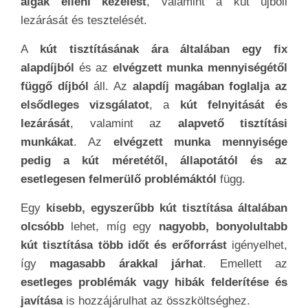
algák elleni kezelést
, valamint a kút újbóli
lezárását és tesztelését.
A
kút tisztításának ára általában egy fix
alapdíjból
és az
elvégzett munka mennyiségétől
függő díjból
áll. Az
alapdíj magában foglalja az
elsődleges vizsgálatot
, a
kút felnyitását és
lezárását
, valamint az
alapvető tisztítási
munkákat
. Az
elvégzett munka mennyisége
pedig a kút méretétől, állapotától és az
esetlegesen felmerülő problémáktól
függ.
Egy
kisebb, egyszerűbb kút tisztítása általában
olcsóbb
lehet, míg egy
nagyobb, bonyolultabb
kút tisztítása több időt és erőforrást
igényelhet,
így
magasabb árakkal járhat
. Emellett az
esetleges problémák vagy hibák felderítése és
javítása
is hozzájárulhat az összköltséghez.