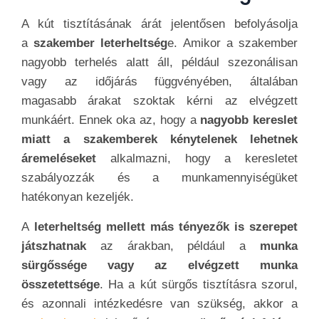
A kút tisztításának árát jelentősen befolyásolja
a
szakember leterheltség
e. Amikor a szakember
nagyobb terhelés alatt áll, például szezonálisan
vagy az időjárás függvényében, általában
magasabb árakat szoktak kérni az elvégzett
munkáért. Ennek oka az, hogy a
nagyobb kereslet
miatt a szakemberek kénytelenek lehetnek
áremeléseket
alkalmazni, hogy a keresletet
szabályozzák és a munkamennyiségüket
hatékonyan kezeljék.
A
leterheltség mellett más tényezők is szerepet
játszhatnak
az árakban, például a
munka
sürgőssége vagy az elvégzett munka
összetettsége
. Ha a kút sürgős tisztításra szorul,
és azonnali intézkedésre van szükség, akkor a