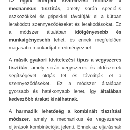
Az
egyik elterjedt kivitelezési módszer a
mechanikus tisztítás
, amely során speciális
eszközökkel és gépekkel távolítják el a kútban
lerakódott szennyeződéseket és lerakódásokat. Ez
a módszer általában
időigényesebb és
munkaigényesebb
lehet, és ennek megfelelően
magasabb munkadíjat eredményezhet.
A
másik gyakori kivitelezési típus a vegyszeres
tisztítás
, amely során vegyszerek és oldószerek
segítségével oldják fel és távolítják el a
szennyeződéseket. Ez a módszer általában
gyorsabb és hatékonyabb lehet, így
általában
kedvezőbb árakat kínálhatnak
.
A
harmadik lehetőség a kombinált tisztítási
módszer
, amely a mechanikus és vegyszeres
eljárások kombinációját jelenti. Ennek az eljárásnak