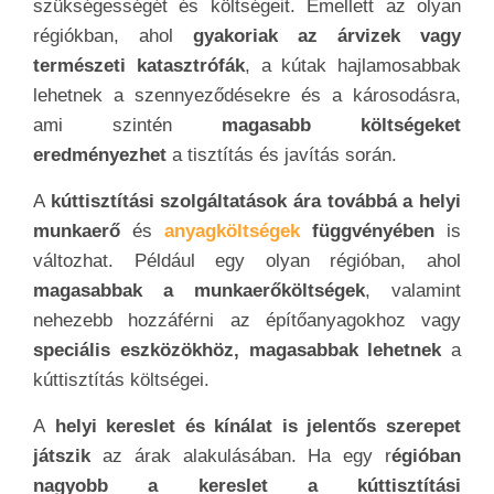
szükségességét és költségeit. Emellett az olyan
régiókban, ahol
gyakoriak az árvizek vagy
természeti katasztrófák
, a kútak hajlamosabbak
lehetnek a szennyeződésekre és a károsodásra,
ami szintén
magasabb költségeket
eredményezhet
a tisztítás és javítás során.
A
kúttisztítási szolgáltatások ára továbbá a helyi
munkaerő
és
anyagköltségek
függvényében
is
változhat. Például egy olyan régióban, ahol
magasabbak a munkaerőköltségek
, valamint
nehezebb hozzáférni az építőanyagokhoz vagy
speciális eszközökhöz, magasabbak lehetnek
a
kúttisztítás költségei.
A
helyi kereslet és kínálat is jelentős szerepet
játszik
az árak alakulásában. Ha egy r
égióban
nagyobb a kereslet a kúttisztítási