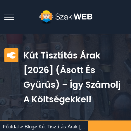
Kút Tisztítás Árak
[2026] (Ásott És
Gyűrűs) – Így Számolj
A Költségekkel!
Főoldal >
Blog
> Kút Tisztítás Árak [...