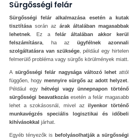
Sürgősségi felár
Sürgősségi felár alkalmazása esetén a kutak
tisztítása
során az
árak általában magasabbak
lehetnek
. Ez a
felár általában akkor kerül
felszámításra
, ha az
ügyfélnek azonnali
szolgáltatásra van szüksége
, például egy hirtelen
felmerülő probléma vagy sürgős körülmények miatt.
A
sürgősségi felár nagysága változó lehet
attól
függően, hogy
mennyire sürgős az adott helyzet
.
Például egy
hétvégi vagy ünnepnapon történő
sürgősségi beavatkozás
esetén a felár magasabb
lehet a szokásosnál, mivel az
ilyenkor történő
munkavégzés speciális logisztikai és időbeli
kihívásokkal
járhat.
Egyéb tényezők is
befolyásolhatják a sürgősségi