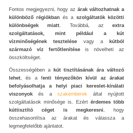
Fontos megjegyezni, hogy az
árak változhatnak a
különböző régiókban
és a
szolgáltatók közötti
különbségek miatt
. Továbbá, az
extra
szolgáltatások, mint például a kút
vízminőségének tesztelése
vagy a
kútból
származó víz fertőtlenítése
is növelheti az
összköltséget.
Összességében a
kút tisztításának ára változó
lehet
, és a f
enti tényezőkön kívül az árakat
befolyásolhatja a helyi piaci kereslet-kínálati
viszonyok
és a
szakemberek
által nyújtott
szolgáltatások minősége is. Ezért
érdemes több
kúttisztító céget is megkeresni
, hogy
összehasonlítsa az árakat és válassza a
legmegfelelőbb ajánlatot.