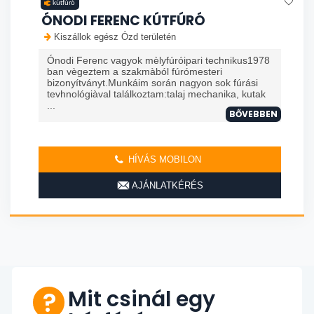
kútfúró
ÓNODI FERENC KÚTFÚRÓ
Kiszállok egész Ózd területén
Ónodi Ferenc vagyok mèlyfúróipari technikus1978
ban vègeztem a szakmàból fúrómesteri
bizonyítványt.Munkáim során nagyon sok fúrási
tevhnológiàval találkoztam:talaj mechanika, kutak
...
BŐVEBBEN
HÍVÁS MOBILON
AJÁNLATKÉRÉS
Mit csinál egy