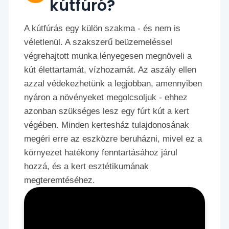
kútfúró?
A kútfúrás egy külön szakma - és nem is
véletlenül. A szakszerű beüzemeléssel
végrehajtott munka lényegesen megnöveli a
kút élettartamát, vízhozamát. Az aszály ellen
azzal védekezhetünk a legjobban, amennyiben
nyáron a növényeket megolcsoljuk - ehhez
azonban szükséges lesz egy fúrt kút a kert
végében. Minden kertesház tulajdonosának
megéri erre az eszközre beruházni, mivel ez a
környezet hatékony fenntartásához járul
hozzá, és a kert esztétikumának
megteremtéséhez.