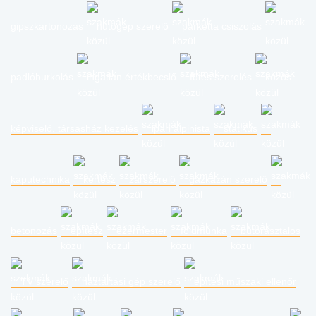
gipszkartonozás
hűtőgép szerelő
parketta csiszolás
padlóburkolás
ingatlan értékbecslő
fűtés szerelés
közös
képviselő, társasház kezelés
ipari alpinista
statikus
kaputechnika
kertész
zárszerelő
gázkazán szerelő
betonozás
építész
ezermester
földmunka
bútorasztalos
TV szerelő
háztartási gép szerelő
építési műszaki ellenőr