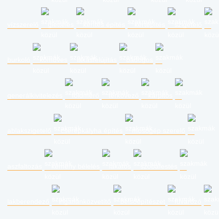
vízszerelő
glettelés
kerítés építés
kertépítés
szigetelő
burkoló
kőműves
lakásfelújítás
bádogos
generálkivitelezés
földmérő
térkövező
kárpitos
ablakszigetelő
cserépkályha építés
mosógép szerelő
aszfaltozás
kémény bélelés
lakatos
szobafestés
lakberendező
ingatlanközvetítő
belsőépítészet
fuvarozó