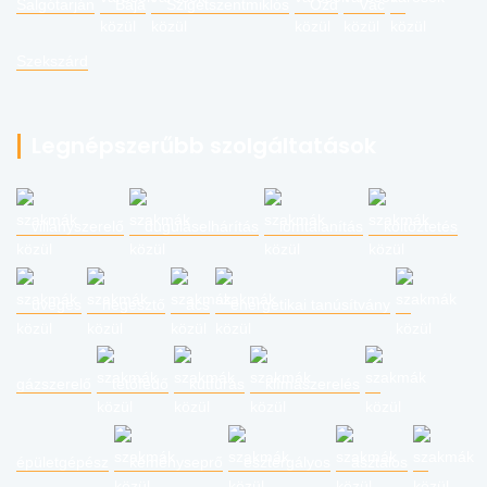
Salgótarján
Baja
Szigetszentmiklós
Ózd
Vác
Szekszárd
Legnépszerűbb szolgáltatások
villanyszerelő
duguláselhárítás
lomtalanítás
költöztetés
üveges
hegesztő
ács
energetikai tanúsítvány
gázszerelő
tetőfedő
kútfúrás
klímaszerelés
épületgépész
kéményseprő
esztergályos
asztalos