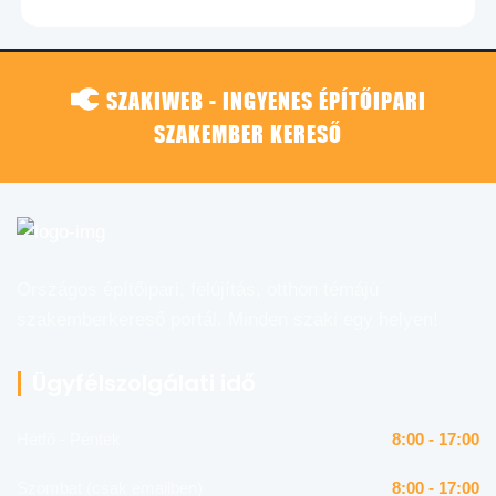
SZAKIWEB - INGYENES ÉPÍTŐIPARI
SZAKEMBER KERESŐ
Országos építőipari, felújítás, otthon témájú
szakemberkereső portál. Minden szaki egy helyen!
Ügyfélszolgálati idő
Hétfő - Péntek
8:00 - 17:00
Szombat (csak emailben)
8:00 - 17:00