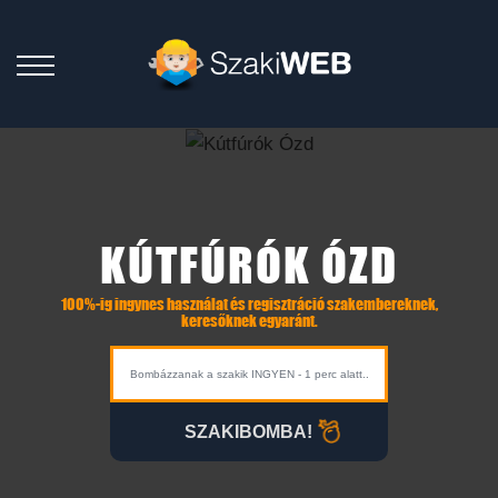
KÚTFÚRÓK ÓZD
100%-ig ingynes használat és regisztráció szakembereknek,
keresőknek egyaránt.
SZAKIBOMBA!