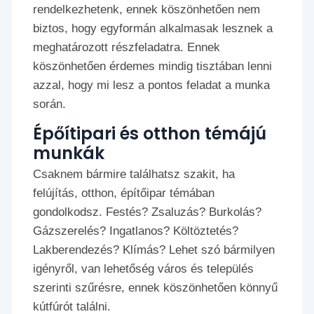
rendelkezhetenk, ennek köszönhetően nem
biztos, hogy egyformán alkalmasak lesznek a
meghatározott részfeladatra. Ennek
köszönhetően érdemes mindig tisztában lenni
azzal, hogy mi lesz a pontos feladat a munka
során.
Épőítipari és otthon témájú
munkák
Csaknem bármire találhatsz szakit, ha
felújítás, otthon, építőipar témában
gondolkodsz. Festés? Zsaluzás? Burkolás?
Gázszerelés? Ingatlanos? Költöztetés?
Lakberendezés? Klímás? Lehet szó bármilyen
igényről, van lehetőség város és település
szerinti szűrésre, ennek köszönhetően könnyű
kútfúrót találni.