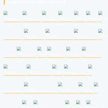
Legnépszerűbb városok
Budapest
Debrecen
Szeged
Miskolc
Pécs
Győr
Nyíregyháza
Kecskemét
Székesfehérvár
Szombathely
Szolnok
Tatabánya
Érd
Kaposvár
Sopron
Veszprém
Békéscsaba
Zalaegerszeg
Eger
Nagykanizsa
Dunaújváros
Hódmezővásárhely
Dunakeszi
Cegléd