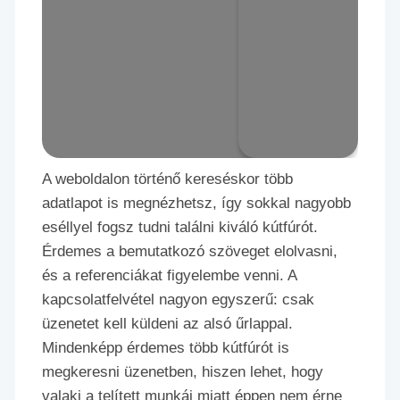
A weboldalon történő kereséskor több
adatlapot is megnézhetsz, így sokkal nagyobb
eséllyel fogsz tudni találni kiváló kútfúrót.
Érdemes a bemutatkozó szöveget elolvasni,
és a referenciákat figyelembe venni. A
kapcsolatfelvétel nagyon egyszerű: csak
üzenetet kell küldeni az alsó űrlappal.
Mindenképp érdemes több kútfúrót is
megkeresni üzenetben, hiszen lehet, hogy
valaki a telített munkái miatt éppen nem érne