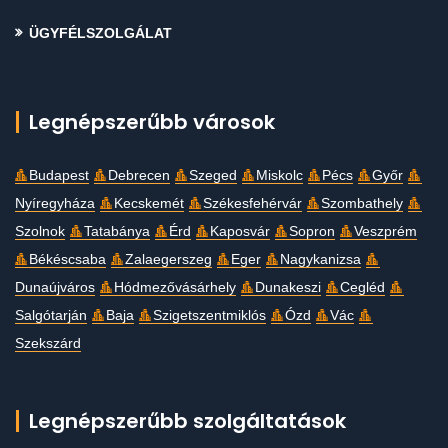
ÜGYFÉLSZOLGÁLAT
Legnépszerűbb városok
Budapest
Debrecen
Szeged
Miskolc
Pécs
Győr
Nyíregyháza
Kecskemét
Székesfehérvár
Szombathely
Szolnok
Tatabánya
Érd
Kaposvár
Sopron
Veszprém
Békéscsaba
Zalaegerszeg
Eger
Nagykanizsa
Dunaújváros
Hódmezővásárhely
Dunakeszi
Cegléd
Salgótarján
Baja
Szigetszentmiklós
Ózd
Vác
Szekszárd
Legnépszerűbb szolgáltatások