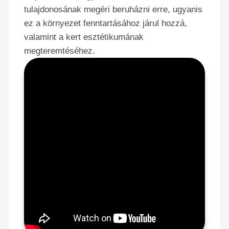
tulajdonosának megéri beruházni erre, ugyanis
ez a környezet fenntartásához járul hozzá,
valamint a kert esztétikumának
megteremtéséhez.