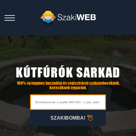
KÚTFÚRÓK SARKAD
100%-ig ingynes használat és regisztráció szakembereknek,
keresőknek egyaránt.
SZAKIBOMBA!