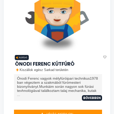
kútfúró
ÓNODI FERENC KÚTFÚRÓ
Kiszállok egész Sarkad területén
Ónodi Ferenc vagyok mèlyfúróipari technikus1978
ban vègeztem a szakmàból fúrómesteri
bizonyítványt.Munkáim során nagyon sok fúrási
tevhnológiàval találkoztam:talaj mechanika, kutak
...
BŐVEBBEN