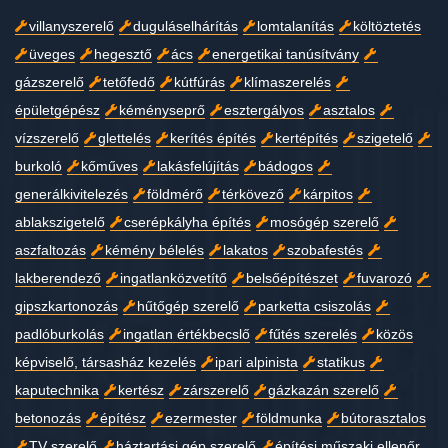
villanyszerelő
duguláselhárítás
lomtalanítás
költöztetés
üveges
hegesztő
ács
energetikai tanúsítvány
gázszerelő
tetőfedő
kútfúrás
klímaszerelés
épületgépész
kéményseprő
esztergályos
asztalos
vízszerelő
glettelés
kerítés építés
kertépítés
szigetelő
burkoló
kőműves
lakásfelújítás
bádogos
generálkivitelezés
földmérő
térkövező
kárpitos
ablakszigetelő
cserépkályha építés
mosógép szerelő
aszfaltozás
kémény bélelés
lakatos
szobafestés
lakberendező
ingatlanközvetítő
belsőépítészet
fuvarozó
gipszkartonozás
hűtőgép szerelő
parketta csiszolás
padlóburkolás
ingatlan értékbecslő
fűtés szerelés
közös
képviselő, társasház kezelés
ipari alpinista
statikus
kaputechnika
kertész
zárszerelő
gázkazán szerelő
betonozás
építész
ezermester
földmunka
bútorasztalos
TV szerelő
háztartási gép szerelő
építési műszaki ellenőr