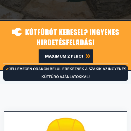
KÚTFÚRÓT KERESEL? INGYENES
HIRDETÉSFELADÁS!
MAXIMUM 2 PERC!
JELLEMZŐEN ÓRÁKON BELÜL ÉREKEZNEK A SZAKIK AZ INGYENES
KÚTFÚRÓ AJÁNLATOKKAL!