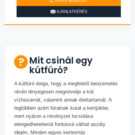
HÍVÁS MOBILON
AJÁNLATKÉRÉS
Mit csinál egy
kútfúró?
A kútfúró dolga, hogy a megfelelő beüzemelés
révén lényegesen megnövelje a kút
vízhozamát, valamint annak élettartamát. A
legtöbben azért fúratnak kutat a kertjükbe,
mert nyáron a növényzet locsolása
elengedhetetlenül fontossá válhat aszály
idején. Minden egyes kertesház