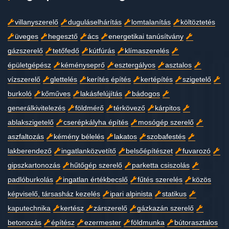
villanyszerelő
duguláselhárítás
lomtalanítás
költöztetés
üveges
hegesztő
ács
energetikai tanúsítvány
gázszerelő
tetőfedő
kútfúrás
klímaszerelés
épületgépész
kéményseprő
esztergályos
asztalos
vízszerelő
glettelés
kerítés építés
kertépítés
szigetelő
burkoló
kőműves
lakásfelújítás
bádogos
generálkivitelezés
földmérő
térkövező
kárpitos
ablakszigetelő
cserépkályha építés
mosógép szerelő
aszfaltozás
kémény bélelés
lakatos
szobafestés
lakberendező
ingatlanközvetítő
belsőépítészet
fuvarozó
gipszkartonozás
hűtőgép szerelő
parketta csiszolás
padlóburkolás
ingatlan értékbecslő
fűtés szerelés
közös
képviselő, társasház kezelés
ipari alpinista
statikus
kaputechnika
kertész
zárszerelő
gázkazán szerelő
betonozás
építész
ezermester
földmunka
bútorasztalos