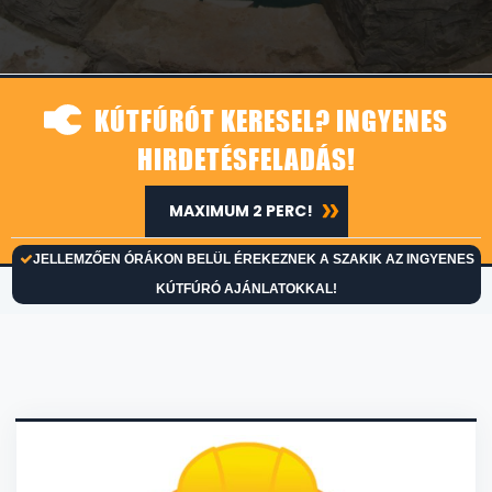
KÚTFÚRÓT KERESEL? INGYENES
HIRDETÉSFELADÁS!
MAXIMUM 2 PERC!
JELLEMZŐEN ÓRÁKON BELÜL ÉREKEZNEK A SZAKIK AZ INGYENES
KÚTFÚRÓ AJÁNLATOKKAL!