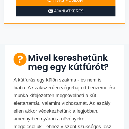
HÍVÁS MOBILON
AJÁNLATKÉRÉS
Mivel kereshetünk
meg egy kútfúrót?
A kútfúrás egy külön szakma - és nem is
hiába. A szakszerűen végrehajtott beüzemelési
munka kifejezetten megnövelheti a kút
élettartamát, valamint vízhozamát. Az aszály
ellen akkor védekezhetünk a legjobban,
amennyiben nyáron a növényeket
megolcsoljuk - ehhez viszont szükséges lesz