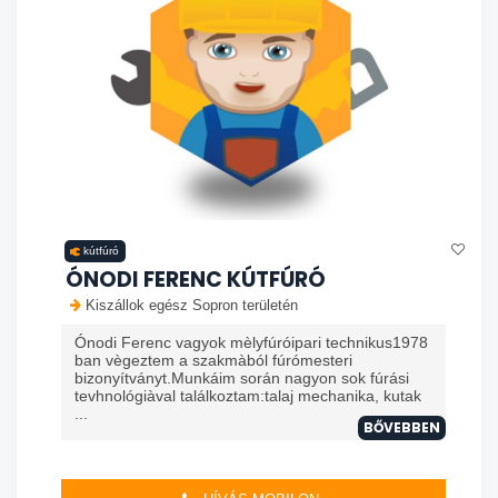
kútfúró
ÓNODI FERENC KÚTFÚRÓ
Kiszállok egész Sopron területén
Ónodi Ferenc vagyok mèlyfúróipari technikus1978
ban vègeztem a szakmàból fúrómesteri
bizonyítványt.Munkáim során nagyon sok fúrási
tevhnológiàval találkoztam:talaj mechanika, kutak
...
BŐVEBBEN