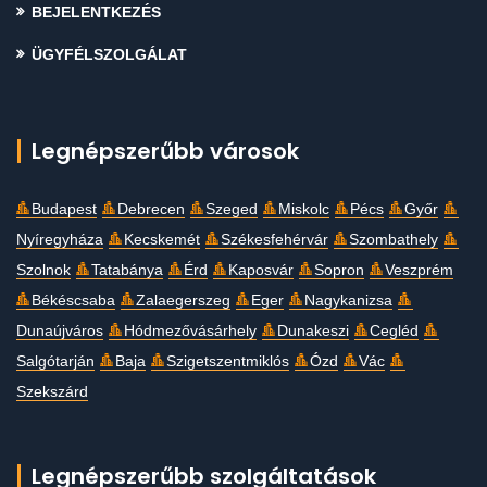
BEJELENTKEZÉS
ÜGYFÉLSZOLGÁLAT
Legnépszerűbb városok
Budapest
Debrecen
Szeged
Miskolc
Pécs
Győr
Nyíregyháza
Kecskemét
Székesfehérvár
Szombathely
Szolnok
Tatabánya
Érd
Kaposvár
Sopron
Veszprém
Békéscsaba
Zalaegerszeg
Eger
Nagykanizsa
Dunaújváros
Hódmezővásárhely
Dunakeszi
Cegléd
Salgótarján
Baja
Szigetszentmiklós
Ózd
Vác
Szekszárd
Legnépszerűbb szolgáltatások