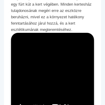
egy fúrt kút a kert végében. Minden kertesház
tulajdonosának megéri erre az eszközre
beruházni, mivel ez a környezet hatékony
fenntartásához járul hozzá, és a kert
esztétikumának megteremtéséhez.