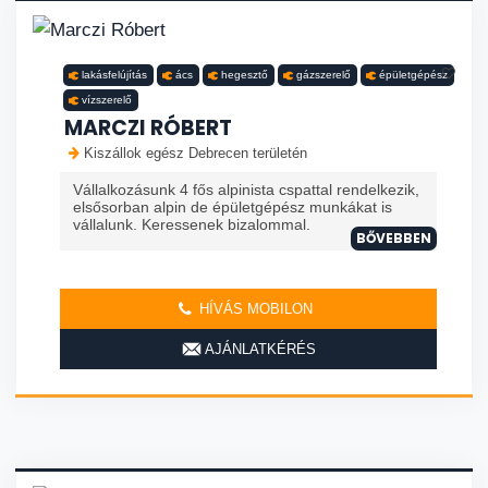
lakásfelújítás
ács
hegesztő
gázszerelő
épületgépész
vízszerelő
MARCZI RÓBERT
Kiszállok egész Debrecen területén
Vállalkozásunk 4 fős alpinista cspattal rendelkezik,
elsősorban alpin de épületgépész munkákat is
vállalunk. Keressenek bizalommal.
BŐVEBBEN
HÍVÁS MOBILON
AJÁNLATKÉRÉS