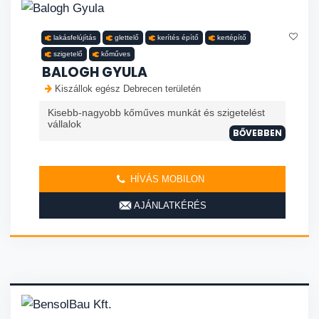
lakásfelújítás
glettelő
kerítés építő
kertépítő
szigetelő
kőműves
BALOGH GYULA
Kiszállok egész Debrecen területén
Kisebb-nagyobb kőműves munkát és szigetelést
vállalok
BŐVEBBEN
HÍVÁS MOBILON
AJÁNLATKÉRÉS