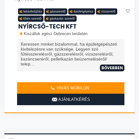
lakásfelújítás
gázszerelő
épületgépész
vízszerelő
fűtés szerelő
gázkazán szerelő
NYÍRCSŐ-TECH KFT
Kiszállok egész Debrecen területén
Keressen minket bizalommal, ha épületgépészeti
kivitelezésre van szüksége. Legyen szó
fűtésszerelésről, gázszerelésről, vízszerelésről,
kazáncseréről, pelletkazán beüzemeléséről/
telep...
BŐVEBBEN
HÍVÁS MOBILON
AJÁNLATKÉRÉS