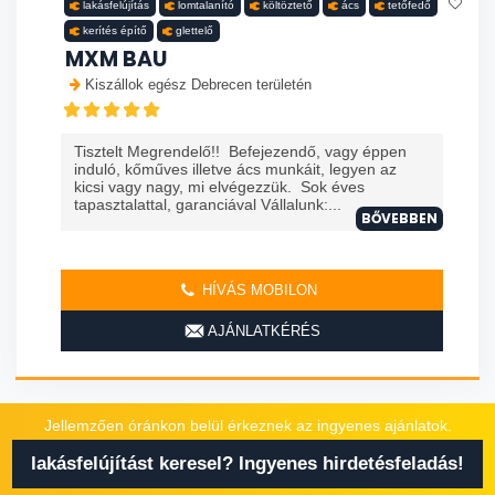
lakásfelújítás
lomtalanító
költöztető
ács
tetőfedő
kerítés építő
glettelő
MXM BAU
Kiszállok egész Debrecen területén
Tisztelt Megrendelő!! Befejezendő, vagy éppen
induló, kőműves illetve ács munkáit, legyen az
kicsi vagy nagy, mi elvégezzük. Sok éves
tapasztalattal, garanciával Vállalunk:...
BŐVEBBEN
HÍVÁS MOBILON
AJÁNLATKÉRÉS
Jellemzően óránkon belül érkeznek az ingyenes ajánlatok.
lakásfelújítást keresel? Ingyenes hirdetésfeladás!