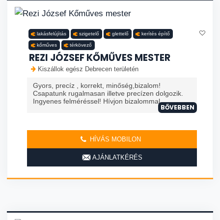
lakásfelújítás
szigetelő
glettelő
kerítés építő
kőműves
térkövező
REZI JÓZSEF KŐMŰVES MESTER
Kiszállok egész Debrecen területén
Gyors, precíz , korrekt, minőség,bizalom!
Csapatunk rugalmasan illetve precízen dolgozik.
Ingyenes felméréssel! Hívjon bizalommal.
BŐVEBBEN
HÍVÁS MOBILON
AJÁNLATKÉRÉS