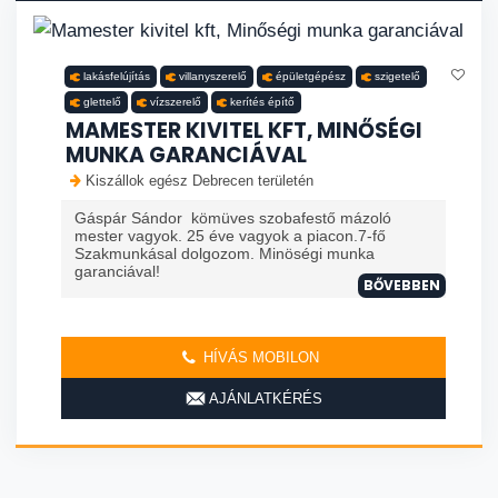
lakásfelújítás
villanyszerelő
épületgépész
szigetelő
glettelő
vízszerelő
kerítés építő
MAMESTER KIVITEL KFT, MINŐSÉGI
MUNKA GARANCIÁVAL
Kiszállok egész Debrecen területén
Gáspár Sándor kömüves szobafestő mázoló
mester vagyok. 25 éve vagyok a piacon.7-fő
Szakmunkásal dolgozom. Minöségi munka
garanciával!
BŐVEBBEN
HÍVÁS MOBILON
AJÁNLATKÉRÉS