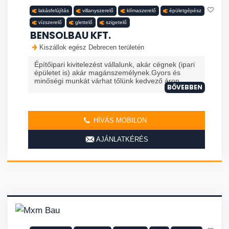
lakásfelújítás
villanyszerelő
klímaszerelő
épületgépész
vízszerelő
glettelő
szigetelő
BENSOLBAU KFT.
Kiszállok egész Debrecen területén
Építőipari kivitelezést vállalunk, akár cégnek (ipari
épületet is) akár magánszemélynek.Gyors és
minőségi munkát várhat tőlünk kedvező áron.
BŐVEBBEN
HÍVÁS MOBILON
AJÁNLATKÉRÉS