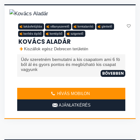
lakásfelújítás
villanyszerelő
lomtalanító
glettelő
kerítés építő
kertépítő
szigetelő
KOVÁCS ALADÁR
Kiszállok egész Debrecen területén
Üdv szeretném bemutatni a kis csapatom ami 6 fö
ből ál ès gyors pontos és megbízható kis csapat
vagyunk
BŐVEBBEN
HÍVÁS MOBILON
AJÁNLATKÉRÉS