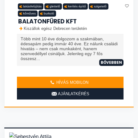
lakásfelújítás
glettelő
kerítés építő
szigetelő
kőműves
burkoló
BALATONFÜRED KFT
Kiszállok egész Debrecen területén
Több mint 10 éve dolgozom a szakmában,
édesapám pedig immár 40 éve. Ez nálunk családi
hivatás – nem csak munkaként, hanem
szenvedéllyel csináljuk. Jelenleg egy 7 fős
összesz...
BŐVEBBEN
HÍVÁS MOBILON
AJÁNLATKÉRÉS