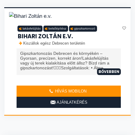
lakásfelújítás
belsőépítész
gipszkartonozó
BIHARI ZOLTÁN E.V.
Kiszállok egész Debrecen területén
Gipszkartonozás Debrecen és környékén –
Gyorsan, precízen, korrekt áron!Lakásfelújítás
vagy új terek kialakítása előtt állsz? Bízd rám a
gipszkartonozást!👷🏻‍♂️Szolgáltatások: • Álme...
BŐVEBBEN
HÍVÁS MOBILON
AJÁNLATKÉRÉS