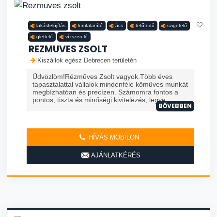
lakásfelújítás
lomtalanító
ács
tetőfedő
szigetelő
glettelő
vízszerelő
REZMUVES ZSOLT
Kiszállok egész Debrecen területén
Üdvözlöm!Rézműves Zsolt vagyok.Több éves
tapasztalattal vállalok mindenféle kőműves munkát
megbízhatóan és precízen. Számomra fontos a
pontos, tiszta és minőségi kivitelezés, legye...
BŐVEBBEN
HÍVÁS MOBILON
AJÁNLATKÉRÉS