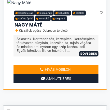
lakásfelújítás
lomtalanító
költöztető
glettelő
kerítés építő
kertépítő
szigetelő
NAGY MÁTÉ
Kiszállok egész Debrecen területén
Sziasztok. Kertrendezés, kertépítés, kerítésépítés,
térkövezés, fűnyírás, kaszálás, fa, tujafa vágása
és minden ami nyáron egy szép kerthez kell.
Egyéb kőműves illetve házkörüli ...
BŐVEBBEN
HÍVÁS MOBILON
AJÁNLATKÉRÉS