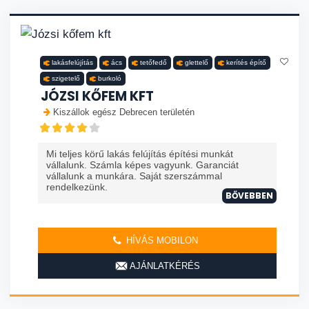
lakásfelújítás
ács
tetőfedő
glettelő
kerítés építő
szigetelő
burkoló
JÓZSI KŐFEM KFT
Kiszállok egész Debrecen területén
Mi teljes körű lakás felújítás építési munkát
vállalunk. Számla képes vagyunk. Garanciát
vállalunk a munkára. Saját szerszámmal
rendelkezünk.
BŐVEBBEN
HÍVÁS MOBILON
AJÁNLATKÉRÉS