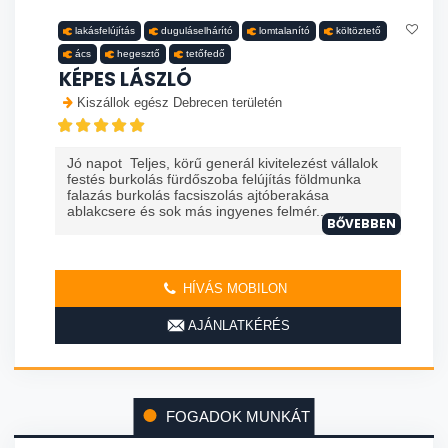
lakásfelújítás
duguláselhárító
lomtalanító
költöztető
ács
hegesztő
tetőfedő
KÉPES LÁSZLÓ
Kiszállok egész Debrecen területén
Jó napot Teljes, körű generál kivitelezést vállalok
festés burkolás fürdőszoba felújítás földmunka
falazás burkolás facsiszolás ajtóberakása
ablakcsere és sok más ingyenes felmér...
BŐVEBBEN
HÍVÁS MOBILON
AJÁNLATKÉRÉS
FOGADOK MUNKÁT