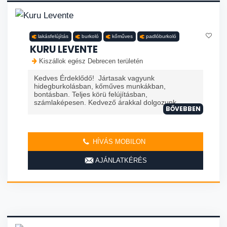
lakásfelújítás
burkoló
kőműves
padlóburkoló
KURU LEVENTE
Kiszállok egész Debrecen területén
Kedves Érdeklődő! Jártasak vagyunk
hidegburkolásban, kőműves munkákban,
bontásban. Teljes körü felújításban,
számlaképesen. Kedvező árakkal dolgozunk
BŐVEBBEN
HÍVÁS MOBILON
AJÁNLATKÉRÉS