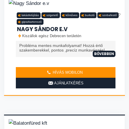
lakásfelújítás
szigetelő
kőműves
burkoló
szobafestő
gipszkartonozó
NAGY SÁNDOR E.V
Kiszállok egész Debrecen területén
Probléma mentes munkafolyamat! Hozzá értő
szakemberekkel, pontos ,precíz munkavégzés!
BŐVEBBEN
HÍVÁS MOBILON
AJÁNLATKÉRÉS