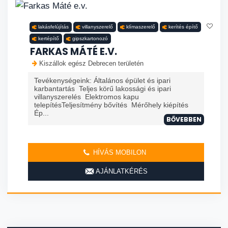
lakásfelújítás
villanyszerelő
klímaszerelő
kerítés építő
kertépítő
gipszkartonozó
FARKAS MÁTÉ E.V.
Kiszállok egész Debrecen területén
Tevékenységeink: Általános épület és ipari
karbantartás Teljes körű lakossági és ipari
villanyszerelés Elektromos kapu
telepítésTeljesítmény bővítés Mérőhely kiépítés
Ép...
BŐVEBBEN
HÍVÁS MOBILON
AJÁNLATKÉRÉS