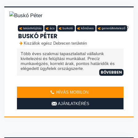
lakásfelújítás
ács
burkoló
kőműves
generálkivitelező
BUSKÓ PÉTER
Kiszállok egész Debrecen területén
Több éves szakmai tapasztalattal vállalunk
kivitelezési és felújítási munkákat. Precíz
munkavégzés, korrekt árak, pontos határidők és
elégedett ügyfelek országszerte.
BŐVEBBEN
HÍVÁS MOBILON
AJÁNLATKÉRÉS