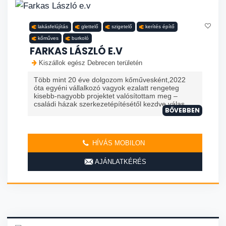
lakásfelújítás
glettelő
szigetelő
kerítés építő
kőműves
burkoló
FARKAS LÁSZLÓ E.V
Kiszállok egész Debrecen területén
Több mint 20 éve dolgozom kőművesként,2022
óta egyéni vállalkozó vagyok ezalatt rengeteg
kisebb-nagyobb projektet valósítottam meg –
családi házak szerkezetépítésétől kezdve válas...
BŐVEBBEN
HÍVÁS MOBILON
AJÁNLATKÉRÉS