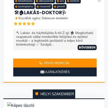
lakásfelújítás
villanyszerelő
ács
tetőfedő
épületgépész
vízszerelő
glettelő
🛠️🏠LAKÁS-DOKTOR🩺
Kiszállok egész Debrecen területén
🔨 Lakás- és házfelújítás A-tól Z-ig! 🏠 Megbízható
csapatunk vállal mindenféle felújítási és építési
munkát – a legkisebb javítástól a teljes körű
kivitelezésig! ✅ Szolgál...
BŐVEBBEN
HÍVÁS MOBILON
AJÁNLATKÉRÉS
HELYI SZAKEMBER