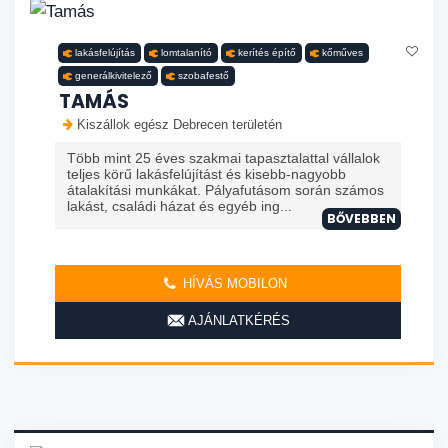
lakásfelújítás
lomtalanító
kerítés építő
kőműves
generálkivitelező
szobafestő
TAMÁS
Kiszállok egész Debrecen területén
Több mint 25 éves szakmai tapasztalattal vállalok
teljes körű lakásfelújítást és kisebb-nagyobb
átalakítási munkákat. Pályafutásom során számos
lakást, családi házat és egyéb ing...
BŐVEBBEN
HÍVÁS MOBILON
AJÁNLATKÉRÉS