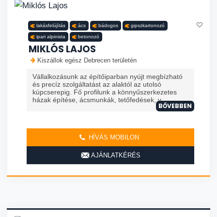
lakásfelújítás
ács
bádogos
gipszkartonozó
ipari alpinista
betonozó
MIKLÓS LAJOS
Kiszállok egész Debrecen területén
Vállalkozásunk az építőiparban nyújt megbízható
és precíz szolgáltatást az alaktól az utolsó
kúpcserepig. Fő profilunk a könnyűszerkezetes
házak építése, ácsmunkák, tetőfedések, v...
BŐVEBBEN
HÍVÁS MOBILON
AJÁNLATKÉRÉS