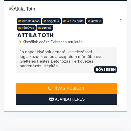
lakásfelújítás
szigetelő
kerítés építő
glettelő
kőműves
burkoló
ATTILA TOTH
Kiszállok egész Debrecen területén
Jó napot kívánok generál kivitelezéssel
foglalkozunk én és a csapatom már több éve
Glettelés Festés Betonozás Térkövezés
parkettázás Utépités
BŐVEBBEN
HÍVÁS MOBILON
AJÁNLATKÉRÉS