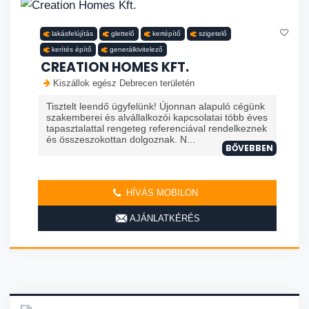
lakásfelújítás
glettelő
kertépítő
szigetelő
kerítés építő
generálkivitelező
CREATION HOMES KFT.
Kiszállok egész Debrecen területén
Tisztelt leendő ügyfelünk! Újonnan alapuló cégünk
szakemberei és alvállalkozói kapcsolatai több éves
tapasztalattal rengeteg referenciával rendelkeznek
és összeszokottan dolgoznak. N...
BŐVEBBEN
HÍVÁS MOBILON
AJÁNLATKÉRÉS