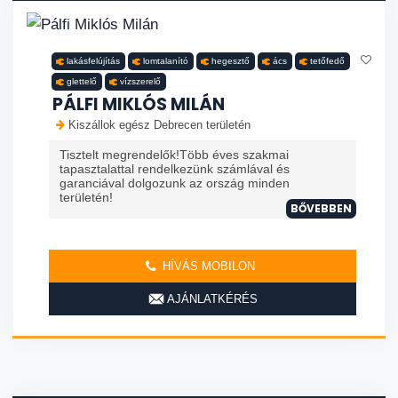
lakásfelújítás
lomtalanító
hegesztő
ács
tetőfedő
glettelő
vízszerelő
PÁLFI MIKLÓS MILÁN
Kiszállok egész Debrecen területén
Tisztelt megrendelők!Több éves szakmai
tapasztalattal rendelkezünk számlával és
garanciával dolgozunk az ország minden
területén!
BŐVEBBEN
HÍVÁS MOBILON
AJÁNLATKÉRÉS