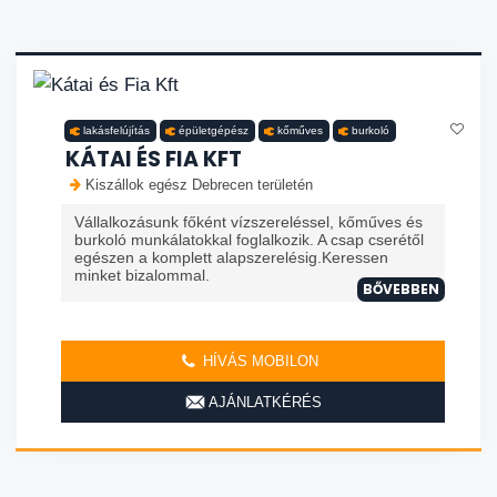
lakásfelújítás
épületgépész
kőműves
burkoló
KÁTAI ÉS FIA KFT
Kiszállok egész Debrecen területén
Vállalkozásunk főként vízszereléssel, kőműves és
burkoló munkálatokkal foglalkozik. A csap cserétől
egészen a komplett alapszerelésig.Keressen
minket bizalommal.
BŐVEBBEN
HÍVÁS MOBILON
AJÁNLATKÉRÉS