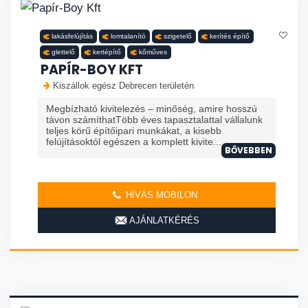
lakásfelújítás
lomtalanító
szigetelő
kerítés építő
glettelő
kertépítő
kőműves
PAPÍR-BOY KFT
Kiszállok egész Debrecen területén
Megbízható kivitelezés – minőség, amire hosszú
távon számíthatTöbb éves tapasztalattal vállalunk
teljes körű építőipari munkákat, a kisebb
felújításoktól egészen a komplett kivite...
BŐVEBBEN
HÍVÁS MOBILON
AJÁNLATKÉRÉS