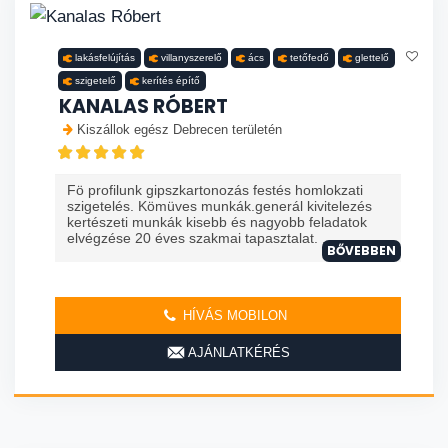
lakásfelújítás
villanyszerelő
ács
tetőfedő
glettelő
szigetelő
kerítés építő
KANALAS RÓBERT
Kiszállok egész Debrecen területén
Fö profilunk gipszkartonozás festés homlokzati
szigetelés. Kömüves munkák.generál kivitelezés
kertészeti munkák kisebb és nagyobb feladatok
elvégzése 20 éves szakmai tapasztalat. ...
BŐVEBBEN
HÍVÁS MOBILON
AJÁNLATKÉRÉS