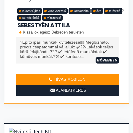
lakásfelújítás
villanyszerelő
lomtalanító
ács
tetőfedő
kerítés építő
vízszerelő
SEBESTYÉN ATTILA
Kiszállok egész Debrecen területén
?Építő ipari munkák kivitelezése‼️‼️ Megbízható,
precíz csapatommal vállaljuk: ✔️?️?️-Lakások teljes
körű felújítását ??? ✔️-tetőfedő munkálatok ✔️-
kőműves munkák?⚒️ ✔️-kerítése...
BŐVEBBEN
HÍVÁS MOBILON
AJÁNLATKÉRÉS