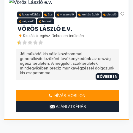
lakásfelújítás
ács
vízszerelő
kerítés építő
glettelő
szigetelő
burkoló
VÖRÖS LÁSZLÓ E.V.
Kiszállok egész Debrecen területén
Jól működő kis vállalkozásommal
generálkivitelezőként tevékenykedünk az ország
egész területén. A megjelölt szakterületek
mindegyikében precíz munkavégzéssel dolgozunk
kis csapatomma
BŐVEBBEN
HÍVÁS MOBILON
AJÁNLATKÉRÉS