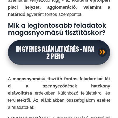
számtalan tényezőtől függ - az
akutális építőipari
piaci helyzet, agglomeráció, valamint a
határidő
egyaránt fontos szempontok.
Mik a legfontosabb feladatok
magasnyomású tisztításkor?
INGYENES AJÁNLATKÉRÉS - MAX
2 PERC
A
magasnyomású tisztító fontos feladatokat lát
el a szennyeződések hatékony
eltávolítása
érdekében különböző felületekről és
területekről. Az alábbiakban összefoglalom ezeket
a feladatokat: