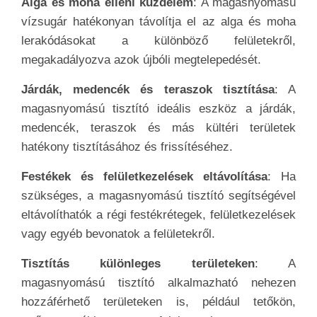
Alga és moha elleni küzdelem
: A magasnyomású
vízsugár hatékonyan távolítja el az alga és moha
lerakódásokat a különböző felületekről,
megakadályozva azok újbóli megtelepedését.
Járdák, medencék és teraszok tisztítása
: A
magasnyomású tisztító ideális eszköz a járdák,
medencék, teraszok és más kültéri területek
hatékony tisztításához és frissítéséhez.
Festékek és felületkezelések eltávolítása
: Ha
szükséges, a magasnyomású tisztító segítségével
eltávolíthatók a régi festékrétegek, felületkezelések
vagy egyéb bevonatok a felületekről.
Tisztítás különleges területeken
: A
magasnyomású tisztító alkalmazható nehezen
hozzáférhető területeken is, például tetőkön,