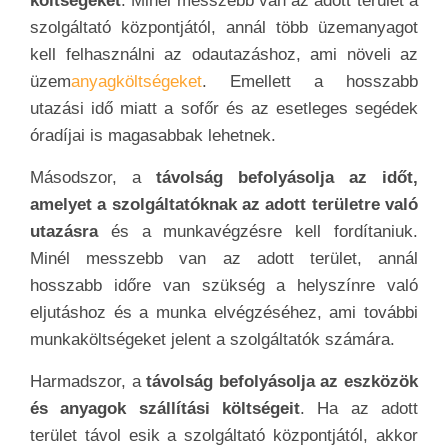
költségeket
. Minél messzebb van az adott terület a
szolgáltató központjától, annál több üzemanyagot
kell felhasználni az odautazáshoz, ami növeli az
üzem
anyagköltségeket
. Emellett a hosszabb
utazási idő miatt a sofőr és az esetleges segédek
óradíjai is magasabbak lehetnek.
Másodszor, a
távolság befolyásolja az időt,
amelyet a szolgáltatóknak az adott területre való
utazásra
és a munkavégzésre kell fordítaniuk.
Minél messzebb van az adott terület, annál
hosszabb időre van szükség a helyszínre való
eljutáshoz és a munka elvégzéséhez, ami további
munkaköltségeket jelent a szolgáltatók számára.
Harmadszor, a
távolság befolyásolja az eszközök
és anyagok szállítási költségeit
. Ha az adott
terület távol esik a szolgáltató központjától, akkor