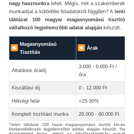
nagy hasznunkra
lehet. Mégis, mik a szakemberek
munkadíjai a különféle feladatoktól függően? A
lenti
táblázat 100 magyar magasnyomású tisztító
vállalkozó legjellemzőbb adatai alapján
készült.
Magasnyomású
Árak
Tisztítás
3.000 - 6.000 Ft /
Általános óradíj
óra
Kiszállási díj
0 - 12.000 Ft
Hétvégi felár
+25-30%
Komplett tisztítási munka
20.000 - 60.000 Ft
*Jelen táblázat 100 hazai magasnyomású tisztító kis-és
középvállalkozás legjellemzőbb adatai alapján készült. Ha
észrevételed lenne, jelezd az info@szakiweb.hu e-mail