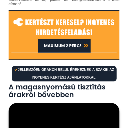
címen!
KERTÉSZT KERESEL? INGYENES
HIRDETÉSFELADÁS!
MAXIMUM 2 PERC!
JELLEMZŐEN ÓRÁKON BELÜL ÉREKEZNEK A SZAKIK AZ
INGYENES KERTÉSZ AJÁNLATOKKAL!
A magasnyomású tisztítás
árakról bővebben