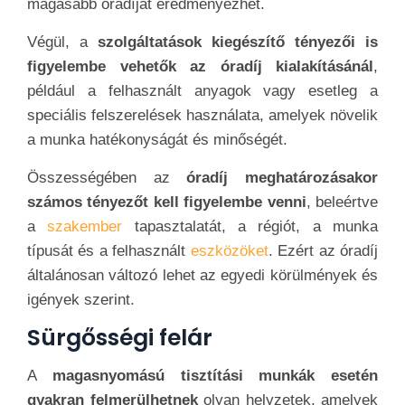
magasabb óradíjat eredményezhet.
Végül, a
szolgáltatások kiegészítő tényezői is
figyelembe vehetők az óradíj kialakításánál
,
például a felhasznált anyagok vagy esetleg a
speciális felszerelések használata, amelyek növelik
a munka hatékonyságát és minőségét.
Összességében az
óradíj meghatározásakor
számos tényezőt kell figyelembe venni
, beleértve
a
szakember
tapasztalatát, a régiót, a munka
típusát és a felhasznált
eszközöket
. Ezért az óradíj
általánosan változó lehet az egyedi körülmények és
igények szerint.
Sürgősségi felár
A
magasnyomású tisztítási munkák esetén
gyakran felmerülhetnek
olyan helyzetek, amelyek