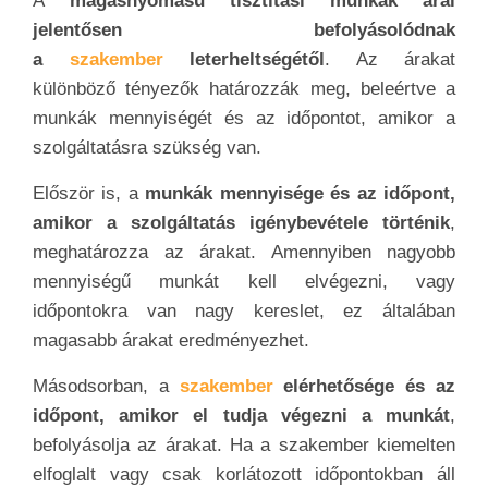
A
magasnyomású tisztítási munkák árai
jelentősen befolyásolódnak
a
szakember
leterheltségétől
. Az árakat
különböző tényezők határozzák meg, beleértve a
munkák mennyiségét és az időpontot, amikor a
szolgáltatásra szükség van.
Először is, a
munkák mennyisége és az időpont,
amikor a szolgáltatás igénybevétele történik
,
meghatározza az árakat. Amennyiben nagyobb
mennyiségű munkát kell elvégezni, vagy
időpontokra van nagy kereslet, ez általában
magasabb árakat eredményezhet.
Másodsorban, a
szakember
elérhetősége és az
időpont, amikor el tudja végezni a munkát
,
befolyásolja az árakat. Ha a szakember kiemelten
elfoglalt vagy csak korlátozott időpontokban áll