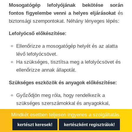
Mosogatógép lefolyójának bekötése során
fontos figyelembe venni a helyes eljárásokat
és
biztonsági szempontokat. Néhány lényeges lépés:
Lefolyócső előkészítése:
Ellenőrizze a mosogatógép helyét és az alatta
lévő lefolyócsövet.
Ha szükséges, tisztítsa meg a lefolyócsövet és
ellenőrizze annak állapotát.
Szükséges eszközök és anyagok előkészítése:
Győződjön meg róla, hogy rendelkezik a
szükséges szerszámokkal és anyagokkal,
például csővágóval, vízálló szigetelőszalaggal
Mindkét esetben teljesen ingyenes a szolgáltatás.
és lefolyócső illesztőelemekkel.
kertészt keresek!
kertészként regisztrálok!
Mosogatógép csatlakoztatása a lefolyóhoz: