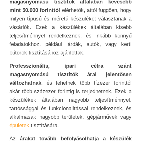
magasnyomású tisztítók általában kevesebb
mint 50.000 forinttól
elérhetők, attól függően, hogy
milyen típusú és méretű készüléket választanak a
vásárlók. Ezek a készülékek általában kisebb
teljesítménnyel rendelkeznek, és inkább könnyű
feladatokhoz, például járdák, autók, vagy kerti
bútorok tisztításához ajánlottak.
Professzionális, ipari célra szánt
magasnyomású tisztítók árai jelentősen
változhatnak
, és lehetnek több tízezer forinttól
akár több százezer forintig is terjedhetnek. Ezek a
készülékek általában nagyobb teljesítménnyel,
tartóssággal és funkcionalitással rendelkeznek, és
alkalmasak nagyobb területek, gépjárművek vagy
épületek
tisztítására.
Az
árakat tovább befolyásolhatja a készülék