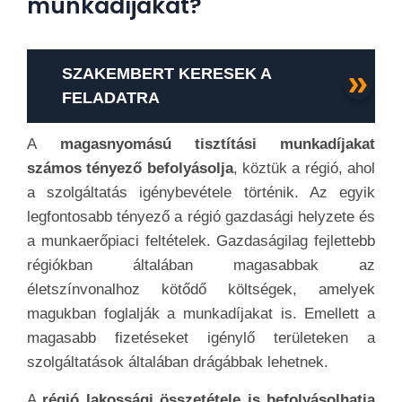
munkadíjakat?
SZAKEMBERT KERESEK A
FELADATRA
A
magasnyomású tisztítási munkadíjakat
számos tényező befolyásolja
, köztük a régió, ahol
a szolgáltatás igénybevétele történik. Az egyik
legfontosabb tényező a régió gazdasági helyzete és
a munkaerőpiaci feltételek. Gazdaságilag fejlettebb
régiókban általában magasabbak az
életszínvonalhoz kötődő költségek, amelyek
magukban foglalják a munkadíjakat is. Emellett a
magasabb fizetéseket igénylő területeken a
szolgáltatások általában drágábbak lehetnek.
A
régió lakossági összetétele is befolyásolhatja