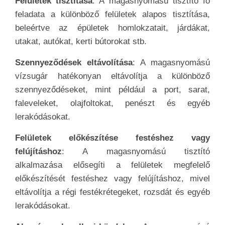
Felületek tisztítása
: A magasnyomású tisztító fő
feladata a különböző felületek alapos tisztítása,
beleértve az épületek homlokzatait, járdákat,
utakat, autókat, kerti bútorokat stb.
Szennyeződések eltávolítása
: A magasnyomású
vízsugár hatékonyan eltávolítja a különböző
szennyeződéseket, mint például a port, sarat,
faleveleket, olajfoltokat, penészt és egyéb
lerakódásokat.
Felületek előkészítése festéshez vagy
felújításhoz
: A magasnyomású tisztító
alkalmazása elősegíti a felületek megfelelő
előkészítését festéshez vagy felújításhoz, mivel
eltávolítja a régi festékrétegeket, rozsdát és egyéb
lerakódásokat.