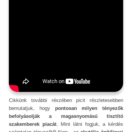
Cikkünk további részében picit részletesebben
bemutatjuk, hogy
pontosan milyen tényezők
befolyásolják a magasnyomású tisztító
szakemberek piacát
. Mint látni fogjuk, a kérdés