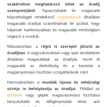
szakértelme meghatározó lehet az óradíj
szempontjából
. Tapasztaltabb és magasabb
képzettséggel rendelkező
szakemberek
általában
magasabb óradíjat számíthatnak fel azáltal, hogy
képesek hatékonyabban és magasabb minőségben
végezni a munkát.
Másodsorban, a
régió is szerepet játszik az
óradíjban
. A nagyvárosokban vagy ipari területeken
általában magasabbak az óradíjak, mivel itt
magasabb az életköltség és a kereslet a
magasnyomású tisztítási szolgáltatások iránt.
Harmadsorban, a
munkák típusa és nehézségi
szintje is befolyásolja az óradíja
t. Például az
épületek
vagy gépek magasnyomású tisztítása
bonyolultabb és időigényesebb lehet, ami