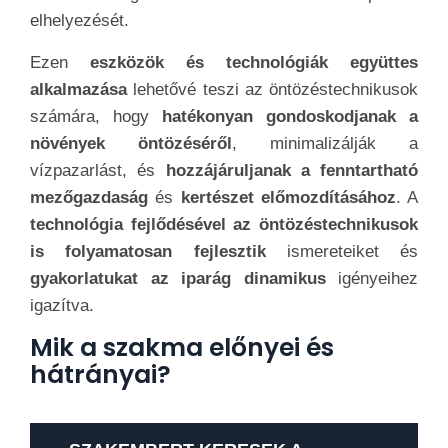
elhelyezését.
Ezen
eszközök és technológiák együttes
alkalmazása
lehetővé teszi az öntözéstechnikusok
számára, hogy
hatékonyan gondoskodjanak a
növények öntözéséről
, minimalizálják a
vízpazarlást, és
hozzájáruljanak a fenntartható
mezőgazdaság
és
kertészet előmozdításához
. A
technológia fejlődésével az öntözéstechnikusok
is folyamatosan fejlesztik
ismereteiket és
gyakorlatukat az iparág dinamikus
igényeihez
igazítva.
Mik a szakma előnyei és
hátrányai?