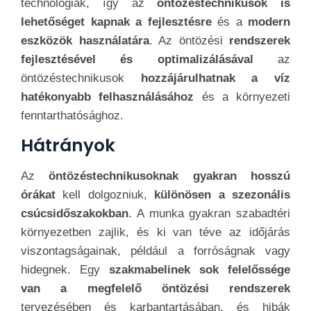
technológiák, így az
öntözéstechnikusok is
lehetőséget kapnak a fejlesztésre
és a
modern
eszközök használatára
. Az öntözési
rendszerek
fejlesztésével és optimalizálásával
az
öntözéstechnikusok
hozzájárulhatnak a víz
hatékonyabb felhasználásához
és a környezeti
fenntarthatósághoz.
Hátrányok
Az
öntözéstechnikusoknak gyakran hosszú
órákat
kell dolgozniuk,
különösen a szezonális
csúcsidőszakokban
. A munka gyakran szabadtéri
környezetben zajlik, és ki van téve az időjárás
viszontagságainak, például a forróságnak vagy
hidegnek. Egy
szakmabelinek sok felelőssége
van a megfelelő öntözési rendszerek
tervezésében és karbantartásában, és hibák