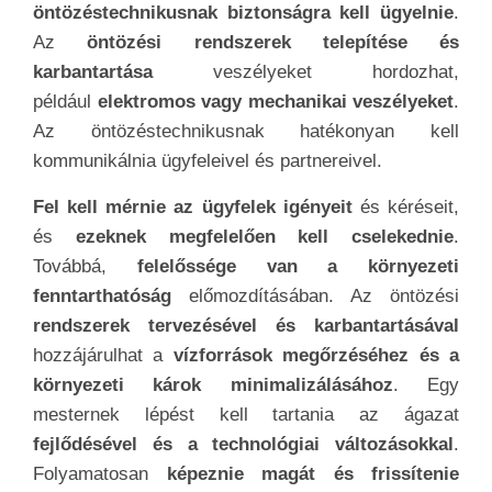
öntözéstechnikusnak
biztonságra kell ügyelnie
.
Az
öntözési rendszerek telepítése és
karbantartása
veszélyeket hordozhat,
például
elektromos vagy mechanikai veszélyeket
.
Az öntözéstechnikusnak hatékonyan kell
kommunikálnia ügyfeleivel és partnereivel.
Fel kell mérnie az ügyfelek igényeit
és kéréseit,
és
ezeknek megfelelően kell cselekednie
.
Továbbá,
felelőssége van a környezeti
fenntarthatóság
előmozdításában. Az öntözési
rendszerek tervezésével és karbantartásával
hozzájárulhat a
vízforrások megőrzéséhez és a
környezeti károk minimalizálásához
. Egy
mesternek lépést kell tartania az ágazat
fejlődésével és a technológiai változásokkal
.
Folyamatosan
képeznie magát és frissítenie