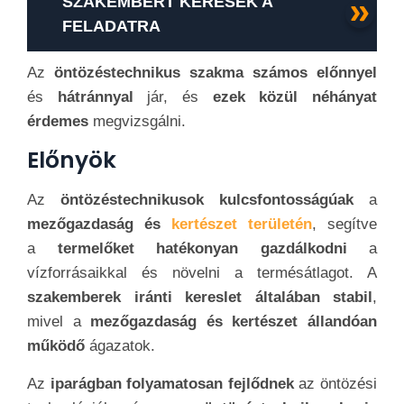
SZAKEMBERT KERESEK A
FELADATRA
Az
öntözéstechnikus szakma számos előnnyel
és
hátránnyal
jár, és
ezek közül néhányat
érdemes
megvizsgálni.
Előnyök
Az
öntözéstechnikusok kulcsfontosságúak
a
mezőgazdaság és
kertészet területén
, segítve
a
termelőket hatékonyan gazdálkodni
a
vízforrásaikkal és növelni a termésátlagot. A
szakemberek iránti kereslet általában stabil
,
mivel a
mezőgazdaság és kertészet állandóan
működő
ágazatok.
Az
iparágban folyamatosan fejlődnek
az öntözési