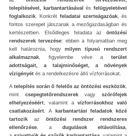
telepítésével, karbantartásával
és
felügyeletével
foglalkozik
. Konkrét
feladatai szerteágazóak
, és
fontos szerepet játszanak a mezőgazdaságban és
kertészetben. Elsődleges feladata az
öntözési
rendszerek tervezése
: ebben a folyamatban meg
kell határoznia, hogy
milyen típusú rendszert
alkalmaznak
, figyelembe véve a
terület
adottságait, a talajminőséget, a növények
vízigényét
és a rendelkezésre álló vízforrásokat.
A
telepítés során ő felelős az öntözési eszközök
,
mint
csepegtetőrendszerek
vagy
szórófejek
elhelyezéséért
, valamint a
vízforrásokhoz való
csatlakozásért
. A
karbantartási feladatok közé
tartozik
az
öntözési rendszer rendszeres
ellenőrzése
, a
dugulások eltávolítása
,
a
szivattyúk és szűrők karbantartása
, valamint a