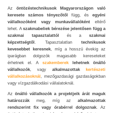
Az
öntözéstechnikusok Magyarországon való
keresete számos tényezőtől
függ, és
egyéni
vállalkozóként vagy munkavállalóként
eltérő
lehet. A
szakmabeliek bérezése jelentősen függ a
szakmai tapasztalattól
és a
szakmai
képzettségtől
. Tapasztalatlan
technikusok
kevesebbet keresnek
, míg a hosszú évekig az
iparágban dolgozók magasabb kereseteket
érhetnek el. A
szakemberek
lehetnek önálló
vállalkozók
, vagy
alkalmazottak
kertészeti
vállalkozásoknál
, mezőgazdasági gazdaságokban
vagy vízgazdálkodási vállalatoknál.
Az
önálló vállalkozók a projektjeik árát maguk
határozzák
meg, míg az
alkalmazottak
rendszerint fix vagy órabérrel dolgoznak
. Az