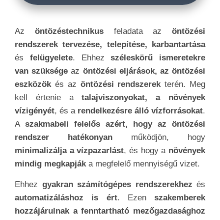
Az
öntözéstechnikus
feladata az
öntözési
rendszerek tervezése, telepítése, karbantartása
és
felügyelete
. Ehhez
széleskörű ismeretekre
van szüksége
az
öntözési eljárások, az öntözési
eszközök
és az
öntözési rendszerek
terén. Meg
kell értenie a
talajviszonyokat, a növények
vízigényét
, és a
rendelkezésre álló vízforrásokat
.
A
szakmabeli felelős azért, hogy az öntözési
rendszer hatékonyan
működjön, hogy
minimalizálja a vízpazarlást
, és hogy a
növények
mindig megkapják
a megfelelő mennyiségű vizet.
Ehhez
gyakran számítógépes rendszerekhez
és
automatizáláshoz is ért
. Ezen
szakemberek
hozzájárulnak a fenntartható mezőgazdasághoz