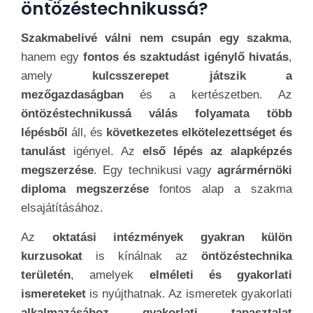
öntözéstechnikussá?
Szakmabelivé válni nem csupán egy szakma
,
hanem egy
fontos és szaktudást igénylő hivatás
,
amely
kulcsszerepet játszik a
mezőgazdaságban
és a kertészetben. Az
öntözéstechnikussá válás folyamata több
lépésből
áll, és
következetes elkötelezettséget és
tanulást
igényel. Az
első lépés az alapképzés
megszerzése
. Egy technikusi vagy
agrármérnöki
diploma megszerzése
fontos alap a szakma
elsajátításához.
Az
oktatási intézmények gyakran külön
kurzusokat
is kínálnak az
öntözéstechnika
területén
, amelyek
elméleti és gyakorlati
ismereteket
is nyújthatnak. Az ismeretek gyakorlati
alkalmazásához gyakorlati tapasztalat