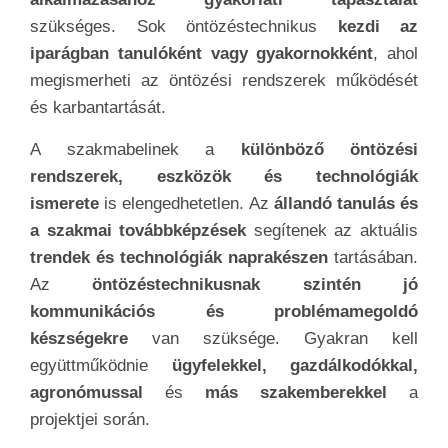
szükséges. Sok öntözéstechnikus
kezdi az
iparágban tanulóként vagy gyakornokként
, ahol
megismerheti az öntözési rendszerek működését
és karbantartását.
A szakmabelinek a
különböző öntözési
rendszerek, eszközök és technológiák
ismerete
is elengedhetetlen. Az
állandó tanulás és
a szakmai továbbképzések
segítenek az aktuális
trendek és technológiák naprakészen
tartásában.
Az
öntözéstechnikusnak szintén jó
kommunikációs és problémamegoldó
készségekre
van szüksége. Gyakran kell
együttműködnie
ügyfelekkel, gazdálkodókkal,
agronómussal
és
más szakemberekkel
a
projektjei során.