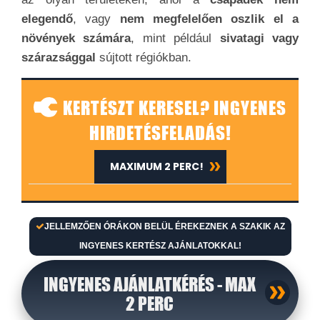
elegendő
, vagy
nem megfelelően oszlik el a
növények számára
, mint például
sivatagi vagy
szárazsággal
sújtott régiókban.
KERTÉSZT KERESEL? INGYENES
HIRDETÉSFELADÁS!
MAXIMUM 2 PERC!
JELLEMZŐEN ÓRÁKON BELÜL ÉREKEZNEK A SZAKIK AZ
INGYENES KERTÉSZ AJÁNLATOKKAL!
INGYENES AJÁNLATKÉRÉS - MAX
2 PERC