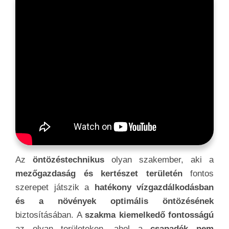
Az
öntözéstechnikus
olyan szakember, aki a
mezőgazdaság és kertészet területén
fontos
szerepet játszik a
hatékony vízgazdálkodásban
és a növények optimális öntözésének
biztosításában. A
szakma kiemelkedő fontosságú
az olyan területeken, ahol a
csapadék nem