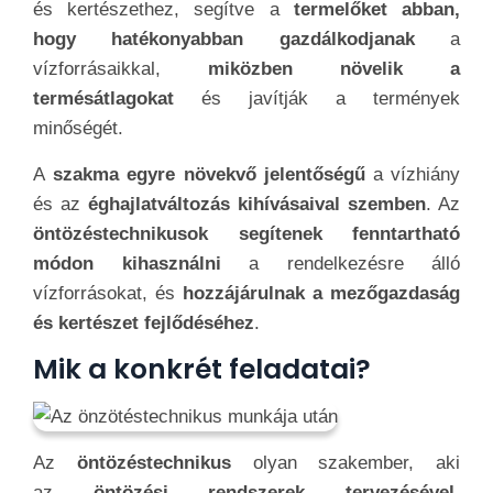
és kertészethez, segítve a
termelőket abban,
hogy hatékonyabban gazdálkodjanak
a
vízforrásaikkal,
miközben növelik a
termésátlagokat
és javítják a termények
minőségét.
A
szakma egyre növekvő jelentőségű
a vízhiány
és az
éghajlatváltozás kihívásaival szemben
. Az
öntözéstechnikusok segítenek fenntartható
módon kihasználni
a rendelkezésre álló
vízforrásokat, és
hozzájárulnak a mezőgazdaság
és kertészet fejlődéséhez
.
Mik a konkrét feladatai?
Az
öntözéstechnikus
olyan szakember, aki
az
öntözési rendszerek tervezésével,