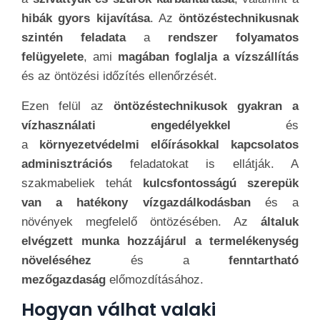
hibák gyors kijavítása
. Az
öntözéstechnikusnak
szintén feladata
a
rendszer folyamatos
felügyelete
, ami
magában foglalja a vízszállítás
és az öntözési időzítés ellenőrzését.
Ezen felül az
öntözéstechnikusok gyakran a
vízhasználati engedélyekkel
és
a
környezetvédelmi előírásokkal kapcsolatos
adminisztrációs
feladatokat is ellátják. A
szakmabeliek tehát
kulcsfontosságú szerepük
van a hatékony vízgazdálkodásban
és a
növények megfelelő öntözésében. Az
általuk
elvégzett munka hozzájárul a termelékenység
növeléséhez
és a
fenntartható
mezőgazdaság
előmozdításához.
Hogyan válhat valaki