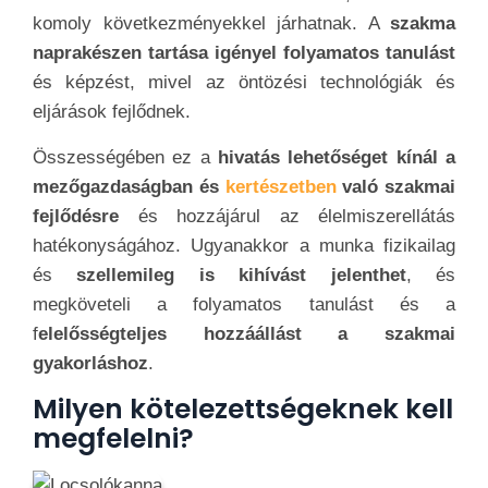
komoly következményekkel járhatnak. A
szakma
naprakészen tartása igényel folyamatos tanulást
és képzést, mivel az öntözési technológiák és
eljárások fejlődnek.
Összességében ez a
hivatás lehetőséget kínál a
mezőgazdaságban és
kertészetben
való szakmai
fejlődésre
és hozzájárul az élelmiszerellátás
hatékonyságához. Ugyanakkor a munka fizikailag
és
szellemileg is kihívást jelenthet
, és
megköveteli a folyamatos tanulást és a
f
elelősségteljes hozzáállást a szakmai
gyakorláshoz
.
Milyen kötelezettségeknek kell
megfelelni?