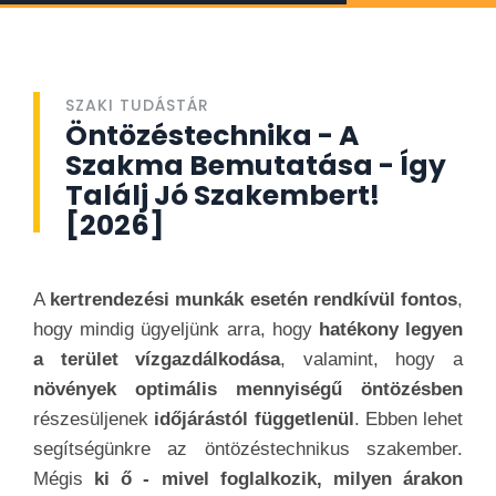
SZAKI TUDÁSTÁR
Öntözéstechnika - A
Szakma Bemutatása - Így
Találj Jó Szakembert!
[2026]
A
kertrendezési munkák esetén rendkívül fontos
,
hogy mindig ügyeljünk arra, hogy
hatékony legyen
a terület vízgazdálkodása
, valamint, hogy a
növények optimális mennyiségű öntözésben
részesüljenek
időjárástól függetlenül
. Ebben lehet
segítségünkre az öntözéstechnikus szakember.
Mégis
ki ő - mivel foglalkozik, milyen árakon