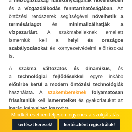
a
mezőgazdaság hatékonyságának növelésében
és a
vízgazdálkodás fenntarthatóságában
. Az
öntözési rendszerek segítségével
növelhetik a
termésátlagot
és
minimalizálhatják a
vízpazarlást
. A szakmabelieknek emellett
ismerniük kell a
helyi és országos
szabályozásokat
és környezetvédelmi előírásokat
is.
A
szakma változatos és dinamikus
, és
a
technológiai fejlődésekkel
egyre inkább
előtérbe kerül a modern öntözési technológiák
használata. A
szakembereknek
folyamatosan
frissíteniük
kell
ismereteiket
és gyakorlatukat az
iparág igényeihez igazodva.
Mindkét esetben teljesen ingyenes a szolgáltatás.
Hasonló cikkek,
kertészt keresek!
kertészként regisztrálok!