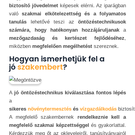
biztosító jövedelmet
képesek elérni. Az iparágban
való
szakmai elkötelezettség és a folyamatos
tanulás
lehetővé teszi az
öntözéstechnikusok
számára, hogy hatékonyan hozzájáruljanak
a
mezőgazdaság és kertészet fejlődéséhez
,
miközben
megfelelően megélhetést
szereznek.
Hogyan ismerhetjük fel a
jó
szakembert
?
A
jó öntözéstechnikus kiválasztása fontos lépés
a
sikeres
növénytermesztés
és
vízgazdálkodás
biztosí
A megfelelő szakembernek
rendelkeznie kell a
megfelelő szakmai képzettséggel
és gyakorlattal.
Kérdezzük meg őt az okleveleiről, tanúsítványairól