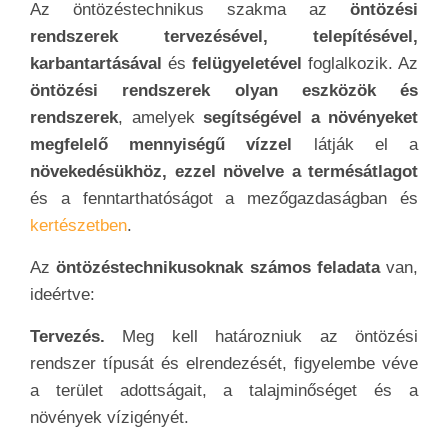
Az öntözéstechnikus szakma az
öntözési
rendszerek tervezésével, telepítésével,
karbantartásával
és
felügyeletével
foglalkozik. Az
öntözési rendszerek olyan eszközök és
rendszerek
, amelyek
segítségével a növényeket
megfelelő mennyiségű vízzel
látják el a
növekedésükhöz, ezzel növelve a termésátlagot
és a fenntarthatóságot a mezőgazdaságban és
kertészetben
.
Az
öntözéstechnikusoknak számos feladata
van,
ideértve:
Tervezés.
Meg kell határozniuk az öntözési
rendszer típusát és elrendezését, figyelembe véve
a terület adottságait, a talajminőséget és a
növények vízigényét.