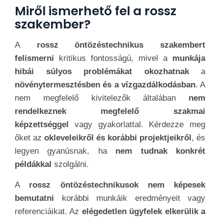
Miről ismerhető fel a rossz
szakember?
A
rossz öntözéstechnikus szakembert
felismerni
kritikus fontosságú, mivel a
munkája
hibái súlyos problémákat okozhatnak
a
növénytermesztésben és a vízgazdálkodásban
. A
nem megfelelő kivitelezők általában
nem
rendelkeznek megfelelő szakmai
képzettséggel
vagy gyakorlattal. Kérdezze meg
őket az
okleveleikről és korábbi projektjeikről
, és
legyen gyanúsnak, ha
nem tudnak konkrét
példákkal
szolgálni.
A
rossz öntözéstechnikusok nem képesek
bemutatni
korábbi munkáik eredményeit vagy
referenciáikat. Az
elégedetlen ügyfelek elkerülik a