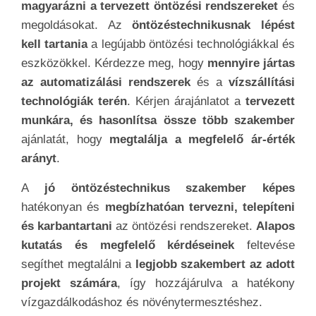
magyarázni a tervezett öntözési rendszereket
és
megoldásokat. Az
öntözéstechnikusnak lépést
kell tartania
a legújabb öntözési technológiákkal és
eszközökkel. Kérdezze meg, hogy
mennyire jártas
az automatizálási rendszerek
és a
vízszállítási
technológiák terén
. Kérjen árajánlatot a
tervezett
munkára, és hasonlítsa össze több szakember
ajánlatát, hogy
megtalálja a megfelelő ár-érték
arányt
.
A
jó öntözéstechnikus szakember képes
hatékonyan és
megbízhatóan tervezni, telepíteni
és karbantartani
az öntözési rendszereket.
Alapos
kutatás és megfelelő kérdéseinek
feltevése
segíthet megtalálni a
legjobb szakembert az adott
projekt számára
, így hozzájárulva a hatékony
vízgazdálkodáshoz és növénytermesztéshez.