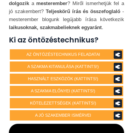
dolgozik
a
mesterember
? Miről ismerhetjük fel a
jó szakembert?
Teljeskörű írás és összefoglaló
-
mesterember blogunk legújabb írása következik
laikusoknak, szakmabelieknek egyaránt
.
Ki az öntözéstechnikus?
AZ ÖNTÖZÉSTECHNIKUS FELADATAI
A SZAKMA KITANULÁSA (KATTINTS!)
HASZNÁLT ESZKÖZÖK (KATTINTS!)
A SZAKMA ELŐNYEI (KATTINTS!)
KÖTELEZETTSÉGEK (KATTINTS!)
A JÓ SZAKEMBER ISMÉRVEI