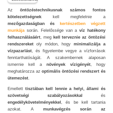
Az
öntözéstechnikusnak számos fontos
kötelezettségnek
kell megfelelnie a
mezőgazdaságban és
kertészetben végzett
munkája
során. Felelőssége van a
víz hatékony
felhasználásáért
, meg
kell terveznie az öntözési
rendszereket
oly módon, hogy
minimalizálja a
vízpazarlást
, és figyelembe vegye a vízforrások
fenntarthatóságát. A szakembernek alaposan
ismernie kell a
növények vízigényét
, hogy
meghatározza az
optimális öntözési rendszert és
ütemezést
.
Emellett
tisztában kell lennie a helyi, állami és
szövetségi szabályozásokkal
és
engedélykövetelményekkel
, és be kell tartania
azokat. A
munkavégzés során az