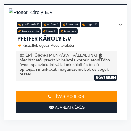
padlóburkoló
tetőfedő
kertépítő
szigetelő
kerítés építő
burkoló
kőműves
PFEIFER KÁROLY E.V
Kiszállok egész Pécs területén
🏗️ ÉPÍTŐIPARI MUNKÁKAT VÁLLALUNK! 🏠
Megbízható, precíz kivitelezés korrekt áron!Több
éves tapasztalattal vállalunk külső és belső
építőipari munkákat, magánszemélyek és cégek
részér...
BŐVEBBEN
HÍVÁS MOBILON
AJÁNLATKÉRÉS