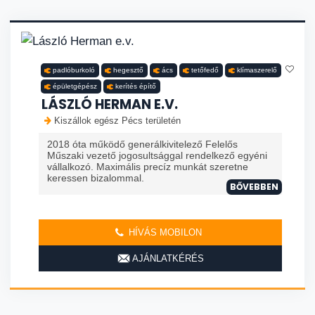
padlóburkoló
hegesztő
ács
tetőfedő
klímaszerelő
épületgépész
kerítés építő
LÁSZLÓ HERMAN E.V.
Kiszállok egész Pécs területén
2018 óta működő generálkivitelező Felelős
Műszaki vezető jogosultsággal rendelkező egyéni
vállalkozó. Maximális precíz munkát szeretne
keressen bizalommal.
BŐVEBBEN
HÍVÁS MOBILON
AJÁNLATKÉRÉS