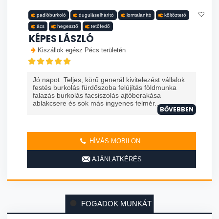
padlóburkoló
duguláselhárító
lomtalanító
költöztető
ács
hegesztő
tetőfedő
KÉPES LÁSZLÓ
Kiszállok egész Pécs területén
Jó napot Teljes, körű generál kivitelezést vállalok
festés burkolás fürdőszoba felújítás földmunka
falazás burkolás facsiszolás ajtóberakása
ablakcsere és sok más ingyenes felmér...
BŐVEBBEN
HÍVÁS MOBILON
AJÁNLATKÉRÉS
FOGADOK MUNKÁT