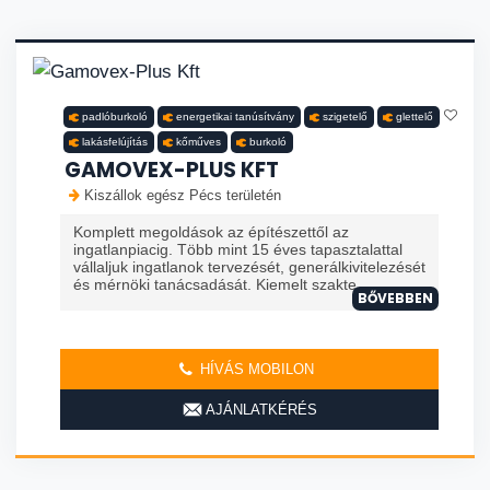
padlóburkoló
energetikai tanúsítvány
szigetelő
glettelő
lakásfelújítás
kőműves
burkoló
GAMOVEX-PLUS KFT
Kiszállok egész Pécs területén
Komplett megoldások az építészettől az
ingatlanpiacig. Több mint 15 éves tapasztalattal
vállaljuk ingatlanok tervezését, generálkivitelezését
és mérnöki tanácsadását. Kiemelt szakte...
BŐVEBBEN
HÍVÁS MOBILON
AJÁNLATKÉRÉS