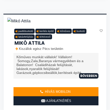
padlóburkoló
kerítés építő
kőműves
burkoló
lakásfelújítás
térkövező
MIKÓ ATTILA
Kiszállok egész Pécs területén
Kőműves munkát vállalok! Vállalom!
Somogy,Zala,Baranya vármegyékben és a
Balatonon! Családiházak felújítását,
lakások,nyaralók felújítását!
Garázsok,gépkocsibeállók,kerítések építé
BŐVEBBEN
HÍVÁS MOBILON
AJÁNLATKÉRÉS