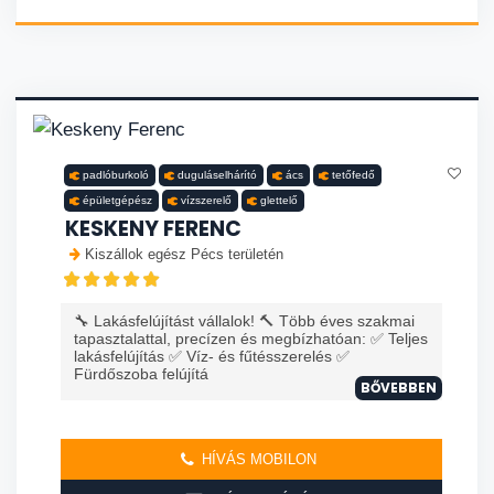
padlóburkoló
duguláselhárító
ács
tetőfedő
épületgépész
vízszerelő
glettelő
KESKENY FERENC
Kiszállok egész Pécs területén
🔧 Lakásfelújítást vállalok! 🔨 Több éves szakmai
tapasztalattal, precízen és megbízhatóan: ✅ Teljes
lakásfelújítás ✅ Víz- és fűtésszerelés ✅
Fürdőszoba felújítá
BŐVEBBEN
HÍVÁS MOBILON