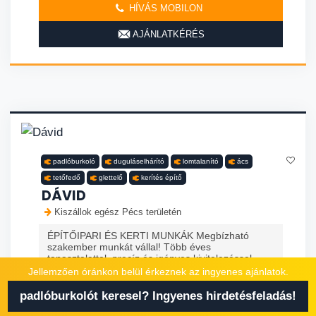
HÍVÁS MOBILON
AJÁNLATKÉRÉS
padlóburkoló
duguláselhárító
lomtalanító
ács
tetőfedő
glettelő
kerítés építő
DÁVID
Kiszállok egész Pécs területén
ÉPÍTŐIPARI ÉS KERTI MUNKÁK Megbízható
szakember munkát vállal! Több éves
tapasztalattal, precíz és igényes kivitelezéssel
vállalok munkát. ÉPÍTŐIPARI MUNKÁK: Teljes k...
Jellemzően óránkon belül érkeznek az ingyenes ajánlatok.
BŐVEBBEN
padlóburkolót keresel? Ingyenes hirdetésfeladás!