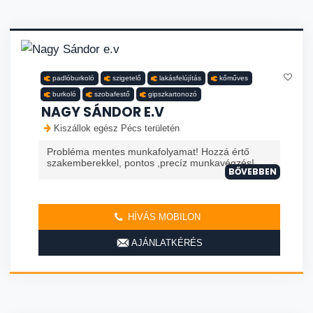
padlóburkoló
szigetelő
lakásfelújítás
kőműves
burkoló
szobafestő
gipszkartonozó
NAGY SÁNDOR E.V
Kiszállok egész Pécs területén
Probléma mentes munkafolyamat! Hozzá értő
szakemberekkel, pontos ,precíz munkavégzés!
BŐVEBBEN
HÍVÁS MOBILON
AJÁNLATKÉRÉS