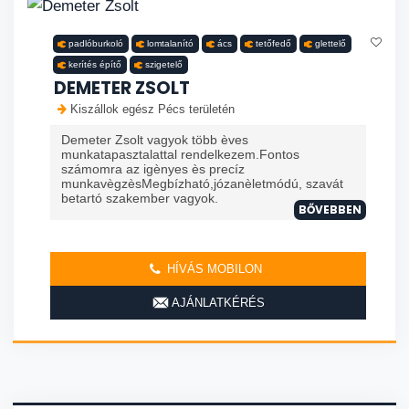
padlóburkoló
lomtalanító
ács
tetőfedő
glettelő
kerítés építő
szigetelő
DEMETER ZSOLT
Kiszállok egész Pécs területén
Demeter Zsolt vagyok több èves
munkatapasztalattal rendelkezem.Fontos
számomra az igènyes ès precíz
munkavègzèsMegbízható,józanèletmódú, szavát
betartó szakember vagyok.
BŐVEBBEN
HÍVÁS MOBILON
AJÁNLATKÉRÉS