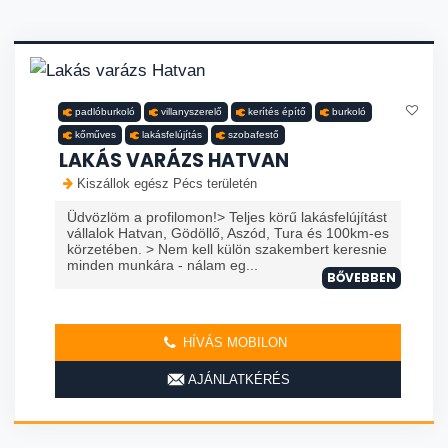
padlóburkoló
villanyszerelő
kerítés építő
burkoló
kőműves
lakásfelújítás
szobafestő
LAKÁS VARÁZS HATVAN
Kiszállok egész Pécs területén
Üdvözlöm a profilomon!> Teljes körű lakásfelújítást
vállalok Hatvan, Gödöllő, Aszód, Tura és 100km-es
körzetében. > Nem kell külön szakembert keresnie
minden munkára - nálam eg...
BŐVEBBEN
HÍVÁS MOBILON
AJÁNLATKÉRÉS