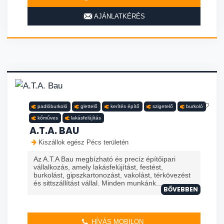
AJÁNLATKÉRÉS
padlóburkoló
glettelő
kerítés építő
szigetelő
burkoló
kőműves
lakásfelújítás
A.T.A. BAU
Kiszállok egész Pécs területén
Az A.T.A Bau megbízható és precíz építőipari
vállalkozás, amely lakásfelújítást, festést,
burkolást, gipszkartonozást, vakolást, térkövezést
és sittszállítást vállal. Minden munkánk...
BŐVEBBEN
HÍVÁS MOBILON