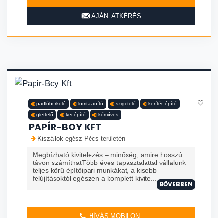
AJÁNLATKÉRÉS
padlóburkoló
lomtalanító
szigetelő
kerítés építő
glettelő
kertépítő
kőműves
PAPÍR-BOY KFT
Kiszállok egész Pécs területén
Megbízható kivitelezés – minőség, amire hosszú
távon számíthatTöbb éves tapasztalattal vállalunk
teljes körű építőipari munkákat, a kisebb
felújításoktól egészen a komplett kivite...
BŐVEBBEN
HÍVÁS MOBILON