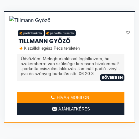
padlóburkoló
parketta csiszoló
TILLMANN GYŐZŐ
Kiszállok egész Pécs területén
Üdvözlöm! Melegburkolással foglalkozom, ha
szakemberre van szüksége keressen bizalommal!
-parketta csiszolás lakkozás -laminált padló -vinyl -
pvc és szőnyeg burkolás stb. 06 20 3
BŐVEBBEN
HÍVÁS MOBILON
AJÁNLATKÉRÉS