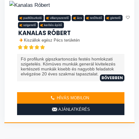
padlóburkoló
villanyszerelő
ács
tetőfedő
glettelő
szigetelő
kerítés építő
KANALAS RÓBERT
Kiszállok egész Pécs területén
Fö profilunk gipszkartonozás festés homlokzati
szigetelés. Kömüves munkák.generál kivitelezés
kertészeti munkák kisebb és nagyobb feladatok
elvégzése 20 éves szakmai tapasztalat. ...
BŐVEBBEN
HÍVÁS MOBILON
AJÁNLATKÉRÉS