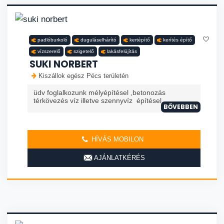
padlóburkoló
duguláselhárító
kertépítő
kerítés építő
vízszerelő
szigetelő
lakásfelújítás
SUKI NORBERT
Kiszállok egész Pécs területén
üdv foglalkozunk mélyépítésel ,betonozás
térkövezés víz illetve szennyvíz építésel
BŐVEBBEN
HÍVÁS MOBILON
AJÁNLATKÉRÉS