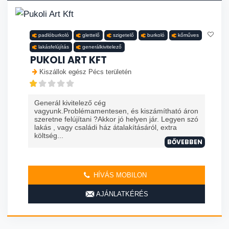
padlóburkoló
glettelő
szigetelő
burkoló
kőműves
lakásfelújítás
generálkivitelező
PUKOLI ART KFT
Kiszállok egész Pécs területén
Generál kivitelező cég
vagyunk.Problémamentesen, és kiszámítható áron
szeretne felújítani ?Akkor jó helyen jár. Legyen szó
lakás , vagy családi ház átalakításáról, extra
költség...
BŐVEBBEN
HÍVÁS MOBILON
AJÁNLATKÉRÉS