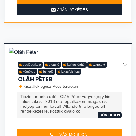
AJÁNLATKÉRÉS
padlóburkoló
glettelő
kerítés építő
szigetelő
kőműves
burkoló
lakásfelújítás
OLÁH PÉTER
Kiszállok egész Pécs területén
Tisztelt munka adó! Oláh Péter vagyok,egy kis
falusi lakos! 2013 óta foglalkozom magas és
mélyépítői munkával! Állandó 5 fő brigád áll
rendelkezésre, köztük kiváló kő
BŐVEBBEN
HÍVÁS MOBILON