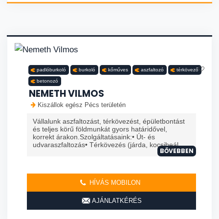
padlóburkoló
burkoló
kőműves
aszfaltozó
térkövező
betonozó
NEMETH VILMOS
Kiszállok egész Pécs területén
Vállalunk aszfaltozást, térkövezést, épületbontást
és teljes körű földmunkát gyors határidővel,
korrekt árakon.Szolgáltatásaink:• Út- és
udvaraszfaltozás• Térkövezés (járda, kocsibeál...
BŐVEBBEN
HÍVÁS MOBILON
AJÁNLATKÉRÉS