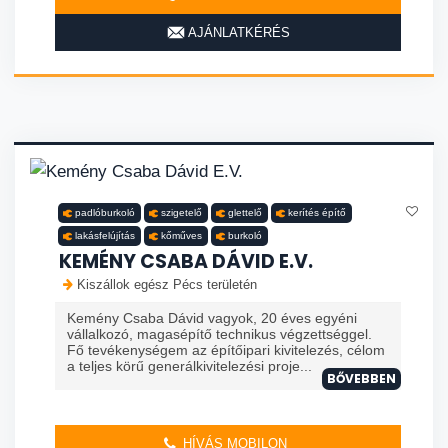
AJÁNLATKÉRÉS
padlóburkoló
szigetelő
glettelő
kerítés építő
lakásfelújítás
kőműves
burkoló
KEMÉNY CSABA DÁVID E.V.
Kiszállok egész Pécs területén
Kemény Csaba Dávid vagyok, 20 éves egyéni
vállalkozó, magasépítő technikus végzettséggel.
Fő tevékenységem az építőipari kivitelezés, célom
a teljes körű generálkivitelezési proje...
BŐVEBBEN
HÍVÁS MOBILON