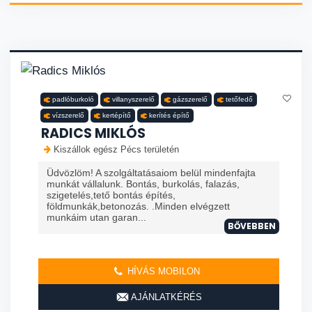
padlóburkoló
villanyszerelő
gázszerelő
tetőfedő
vízszerelő
kertépítő
kerítés építő
RADICS MIKLÓS
Kiszállok egész Pécs területén
Üdvözlöm! A szolgáltatásaiom belül mindenfajta
munkát vállalunk. Bontás, burkolás, falazás,
szigetelés,tető bontás építés,
földmunkák,betonozás. .Minden elvégzett
munkáim utan garan...
BŐVEBBEN
HÍVÁS MOBILON
AJÁNLATKÉRÉS