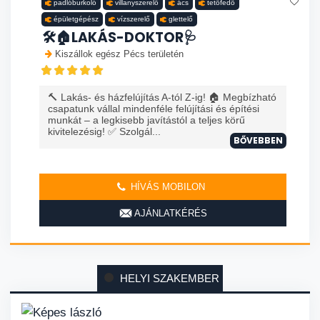
padlóburkoló
villanyszerelő
ács
tetőfedő
épületgépész
vízszerelő
glettelő
🛠️🏠LAKÁS-DOKTOR🩺
Kiszállok egész Pécs területén
🔨 Lakás- és házfelújítás A-tól Z-ig! 🏠 Megbízható
csapatunk vállal mindenféle felújítási és építési
munkát – a legkisebb javítástól a teljes körű
kivitelezésig! ✅ Szolgál...
BŐVEBBEN
HÍVÁS MOBILON
AJÁNLATKÉRÉS
HELYI SZAKEMBER