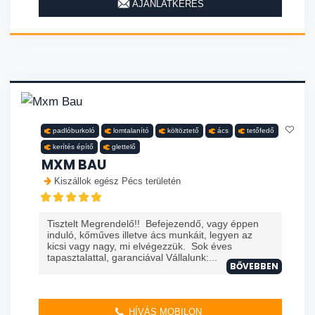
AJÁNLATKÉRÉS
padlóburkoló
lomtalanító
költöztető
ács
tetőfedő
kerítés építő
glettelő
MXM BAU
Kiszállok egész Pécs területén
Tisztelt Megrendelő!! Befejezendő, vagy éppen
induló, kőműves illetve ács munkáit, legyen az
kicsi vagy nagy, mi elvégezzük. Sok éves
tapasztalattal, garanciával Vállalunk:...
BŐVEBBEN
HÍVÁS MOBILON