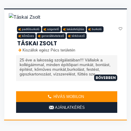
padlóburkoló
szigetelő
lakásfelújítás
burkoló
kőműves
generálkivitelező
térkövező
TÁSKAI ZSOLT
Kiszállok egész Pécs területén
25 éve a lakosság szolgálatában!!! Vállalok a
kollégáimmal, minden építőipari munkát, bontást,
építést, kőműves munkát,burkolást, festést,
gipszkartonozást, vízszerelést, fűttés sze...
BŐVEBBEN
HÍVÁS MOBILON
AJÁNLATKÉRÉS