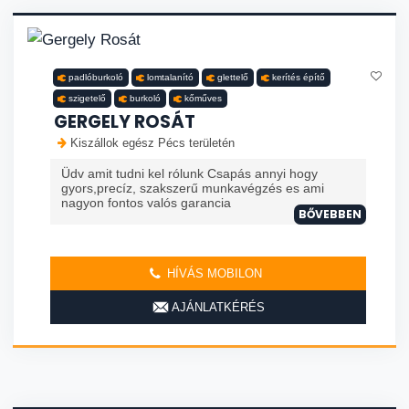
padlóburkoló
lomtalanító
glettelő
kerítés építő
szigetelő
burkoló
kőműves
GERGELY ROSÁT
Kiszállok egész Pécs területén
Üdv amit tudni kel rólunk Csapás annyi hogy
gyors,precíz, szakszerű munkavégzés es ami
nagyon fontos valós garancia
BŐVEBBEN
HÍVÁS MOBILON
AJÁNLATKÉRÉS