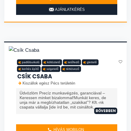
AJÁNLATKÉRÉS
padlóburkoló
költöztető
tetőfedő
glettelő
kerítés építő
szigetelő
térkövező
CSÍK CSABA
Kiszállok egész Pécs területén
Üdvözlöm Precíz munkavégzés, garanciával –
Keressen minket bizalommal!Munkát keres, de
unja már a megbízhatatlan „szakikat”? Kft.-nk
csapata vállalja [ide írd be, mit csináltok, ...
BŐVEBBEN
HÍVÁS MOBILON