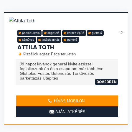
padlóburkoló
szigetelő
kerítés építő
glettelő
kőműves
lakásfelújítás
burkoló
ATTILA TOTH
Kiszállok egész Pécs területén
Jó napot kívánok generál kivitelezéssel
foglalkozunk én és a csapatom már több éve
Glettelés Festés Betonozás Térkövezés
parkettázás Utépités
BŐVEBBEN
HÍVÁS MOBILON
AJÁNLATKÉRÉS