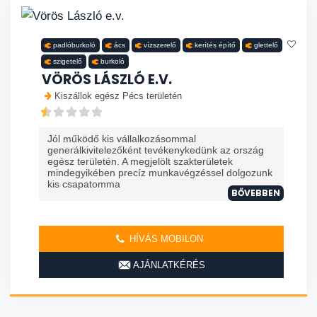
padlóburkoló
ács
vízszerelő
kerítés építő
glettelő
szigetelő
burkoló
VÖRÖS LÁSZLÓ E.V.
Kiszállok egész Pécs területén
Jól működő kis vállalkozásommal
generálkivitelezőként tevékenykedünk az ország
egész területén. A megjelölt szakterületek
mindegyikében precíz munkavégzéssel dolgozunk
kis csapatomma
BŐVEBBEN
HÍVÁS MOBILON
AJÁNLATKÉRÉS