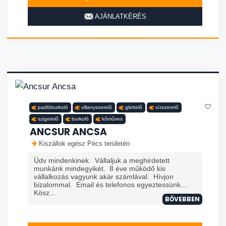
AJÁNLATKÉRÉS
padlóburkoló
villanyszerelő
glettelő
vízszerelő
szigetelő
burkoló
kőműves
ANCSUR ANCSA
Kiszállok egész Pécs területén
Üdv mindenkinek. Vállaljuk a meghirdetett
munkánk mindegyikét. 8 éve működő kis
vállalkozás vagyunk akár számlával. Hívjon
bizalommal. Email és telefonos egyeztessünk....
Kösz...
BŐVEBBEN