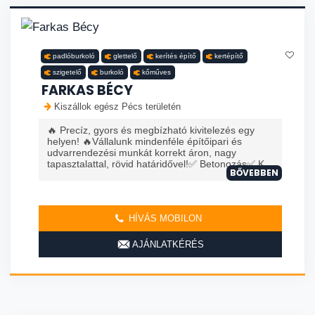
padlóburkoló
glettelő
kerítés építő
kertépítő
szigetelő
burkoló
kőműves
FARKAS BÉCY
Kiszállok egész Pécs területén
🔥 Precíz, gyors és megbízható kivitelezés egy
helyen! 🔥Vállalunk mindenféle építőipari és
udvarrendezési munkát korrekt áron, nagy
tapasztalattal, rövid határidővel!✅ Betonozás✅ K...
BŐVEBBEN
HÍVÁS MOBILON
AJÁNLATKÉRÉS