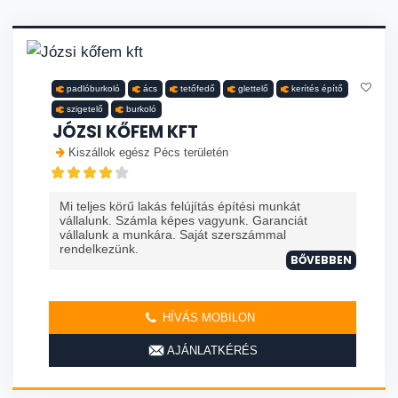
padlóburkoló
ács
tetőfedő
glettelő
kerítés építő
szigetelő
burkoló
JÓZSI KŐFEM KFT
Kiszállok egész Pécs területén
Mi teljes körű lakás felújítás építési munkát
vállalunk. Számla képes vagyunk. Garanciát
vállalunk a munkára. Saját szerszámmal
rendelkezünk.
BŐVEBBEN
HÍVÁS MOBILON
AJÁNLATKÉRÉS