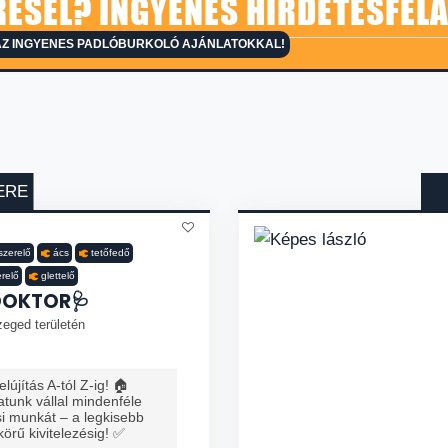
ESEL? INGYENES HIRDETÉSFEL
AZ INGYENES PADLÓBURKOLÓ AJÁNLATOKKAL!
ERE
yszerelő
ács
tetőfedő
erelő
glettelő
DOKTOR🩺
zeged területén
lújítás A-tól Z-ig! 🏠
tunk vállal mindenféle
ési munkát – a legkisebb
 körű kivitelezésig! ✅