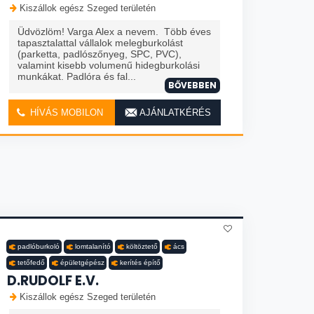
Kiszállok egész Szeged területén
Üdvözlöm! Varga Alex a nevem. Több éves
tapasztalattal vállalok melegburkolást
(parketta, padlószőnyeg, SPC, PVC),
valamint kisebb volumenű hidegburkolási
munkákat. Padlóra és fal...
BŐVEBBEN
HÍVÁS MOBILON
AJÁNLATKÉRÉS
padlóburkoló
lomtalanító
költöztető
ács
tetőfedő
épületgépész
kerítés építő
D.RUDOLF E.V.
Kiszállok egész Szeged területén