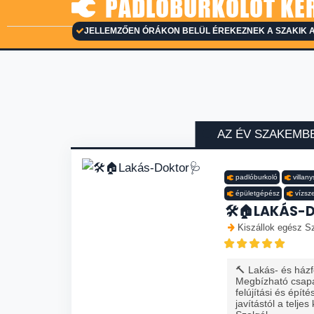
PADLÓBURKOLÓT KER
JELLEMZŐEN ÓRÁKON BELÜL ÉREKEZNEK A SZAKIK 
AZ ÉV SZAKEMB
padlóburkoló
villan
épületgépész
vízsz
🛠️🏠LAKÁS-
Kiszállok egész S
🔨 Lakás- és házfe
Megbízható csapa
felújítási és épít
javítástól a teljes