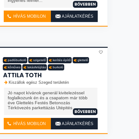
ingyenes felmér...
BŐVEBBEN
HÍVÁS MOBILON
AJÁNLATKÉRÉS
padlóburkoló
szigetelő
kerítés építő
glettelő
kőműves
lakásfelújítás
burkoló
ATTILA TOTH
Kiszállok egész Szeged területén
Jó napot kívánok generál kivitelezéssel
foglalkozunk én és a csapatom már több
éve Glettelés Festés Betonozás
Térkövezés parkettázás Utépités
BŐVEBBEN
HÍVÁS MOBILON
AJÁNLATKÉRÉS