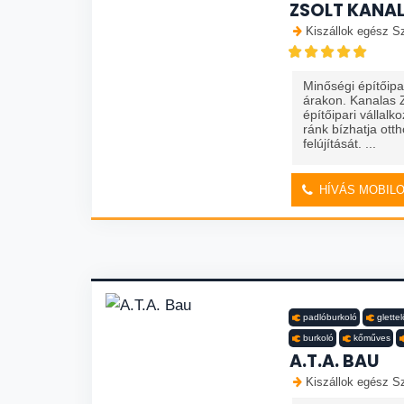
ZSOLT KANA
Kiszállok egész S
Minőségi építőipar
árakon. Kanalas 
építőipari vállal
ránk bízhatja otth
felújítását. ...
HÍVÁS MOBIL
padlóburkoló
glettel
burkoló
kőműves
A.T.A. BAU
Kiszállok egész S