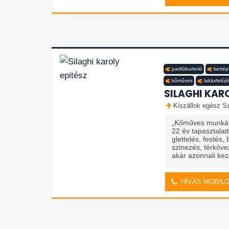
padlóburkoló
kertép
kőműves
lakásfelújí
SILAGHI KAR
Kiszállok egész S
„Kőműves munkát 
22 év tapasztalatt
glettelés, festés,
szinezés, térköv
akár azonnali ke
HÍVÁS MOBIL