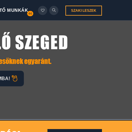
TŐ MUNKÁK
SZAKI LESZEK
44
LŐ SZEGED
resőknek egyaránt.
MBA!