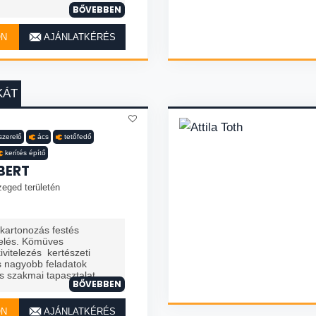
BŐVEBBEN
ON
AJÁNLATKÉRÉS
KÁT
yszerelő
ács
tetőfedő
kerítés építő
BERT
zeged területén
zkartonozás festés
telés. Kömüves
vitelezés kertészeti
 nagyobb feladatok
 szakmai tapasztalat. ...
BŐVEBBEN
ON
AJÁNLATKÉRÉS