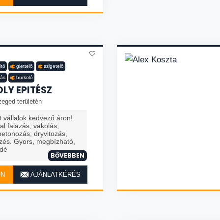
ítő
glettelő
szigetelő
tás
burkoló
OLY EPITÉSZ
zeged területén
vállalok kedvező áron!
al falazás, vakolás,
 betonozás, dryvitozás,
ezés. Gyors, megbízható,
zdé
BŐVEBBEN
ON
AJÁNLATKÉRÉS