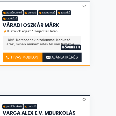
padlóburkoló
burkoló
szobafestő
takarító
tapétázó
VÁRADI OSZKÁR MÁRK
Kiszállok egész Szeged területén
Üdv! Keressenek bizalommal Kedvező
árak, minen amihez értek fel van tüntetve.
BŐVEBBEN
HÍVÁS MOBILON
AJÁNLATKÉRÉS
padlóburkoló
burkoló
VARGA ALEX E.V. MBURKOLÁS