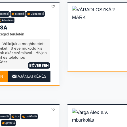
yszerelő
glettelő
vízszerelő
kőműves
CSA
zeged területén
Vállaljuk a meghirdetett
ikét. 8 éve működő kis
unk akár számlával. Hívjon
l és telefonos
Kösz...
BŐVEBBEN
ON
AJÁNLATKÉRÉS
yszerelő
ács
tetőfedő
glettelő