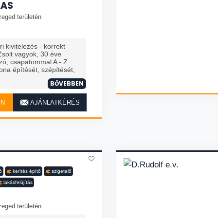
LAS
zeged területén
i kivitelezés - korrekt
Zsolt vagyok, 30 éve
kozó, csapatommal A - Z
ona építését, szépítését,
BŐVEBBEN
ON
AJÁNLATKÉRÉS
ő
kerítés építő
szigetelő
lakásfelújítás
zeged területén