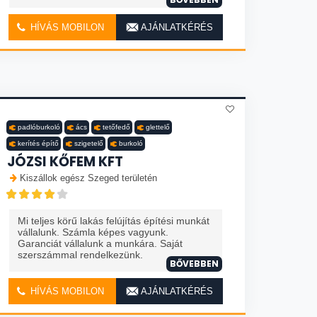
HÍVÁS MOBILON
AJÁNLATKÉRÉS
padlóburkoló
ács
tetőfedő
glettelő
kerítés építő
szigetelő
burkoló
JÓZSI KŐFEM KFT
Kiszállok egész Szeged területén
Mi teljes körű lakás felújítás építési munkát
vállalunk. Számla képes vagyunk.
Garanciát vállalunk a munkára. Saját
szerszámmal rendelkezünk.
BŐVEBBEN
HÍVÁS MOBILON
AJÁNLATKÉRÉS