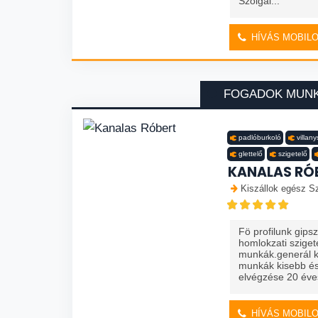
Szolgál...
HÍVÁS MOBIL
FOGADOK MUN
padlóburkoló
villan
glettelő
szigetelő
KANALAS RÓ
Kiszállok egész S
Fö profilunk gips
homlokzati szige
munkák.generál ki
munkák kisebb és
elvégzése 20 éves
HÍVÁS MOBIL