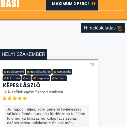
ADÁS!
MAXIMUM 2 PERC!
Hirdetésfeladás
HELYI SZAKEMBER
padlóburkoló
duguláselhárító
lomtalanító
költöztető
ács
hegesztő
tetőfedő
KÉPES LÁSZLÓ
Kiszállok egész Szeged területén
Jó napot Teljes, körű generál kivitelezést
vállalok festés burkolás fürdőszoba felújítás
földmunka falazás burkolás facsiszolás
ajtóberakása ablakcsere és sok más