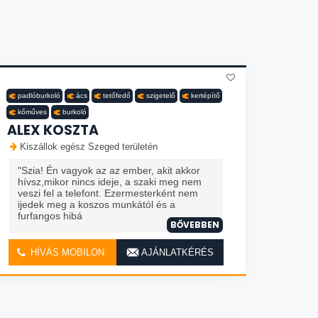
padlóburkoló
ács
tetőfedő
szigetelő
kertépítő
kőműves
burkoló
ALEX KOSZTA
Kiszállok egész Szeged területén
"Szia! Én vagyok az az ember, akit akkor
hívsz,mikor nincs ideje, a szaki meg nem
veszi fel a telefont. Ezermesterként nem
ijedek meg a koszos munkától és a
furfangos hibá
BŐVEBBEN
HÍVÁS MOBILON
AJÁNLATKÉRÉS