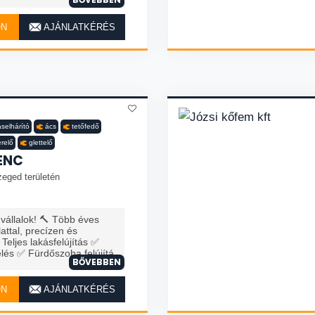
ON
AJÁNLATKÉRÉS
selhárító
ács
tetőfedő
erelő
glettelő
ENC
zeged területén
 vállalok! 🔨 Több éves
attal, precízen és
eljes lakásfelújítás ✅
elés ✅ Fürdőszoba felújítá
BŐVEBBEN
ON
AJÁNLATKÉRÉS