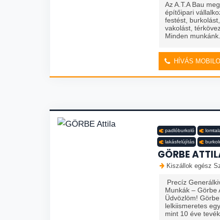
Az A.T.A Bau meg
építőipari vállalk
festést, burkolást
vakolást, térkövezé
Minden munkánk.
HÍVÁS MOBIL
padlóburkoló
lomtal
lakásfelújítás
burkol
GÖRBE ATTIL
Kiszállok egész S
Precíz Generálki
Munkák – Görbe At
Üdvözlöm! Görbe 
lelkiismeretes eg
mint 10 éve tevé