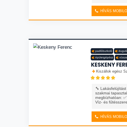
HÍVÁS MOBIL
padlóburkoló
dugulá
épületgépész
vízsz
KESKENY FER
Kiszállok egész S
🔧 Lakásfelújítást
szakmai tapasztal
megbízhatóan: ✅ T
Víz- és fűtésszer
HÍVÁS MOBIL