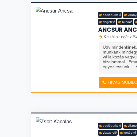
padlóburkoló
villan
szigetelő
burkoló
ANCSUR AN
Kiszállok egész S
Üdv mindenkinek. 
munkánk mindegy
vállalkozás vagy
bizalommal. Emai
egyeztessünk.... 
HÍVÁS MOBIL
padlóburkoló
villan
vízszerelő
kertépítő