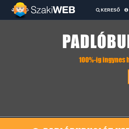
KERESŐ
PADLÓBUR
100%-ig ingynes h