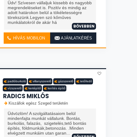
Üdv! Szívesen vállaljuk kissebb és nagyobb
megrendeléseket is. Pozitív és mindig az
adott határokon belül a tökéletességre
törekszünk.Legyen szó kőműves
munkálatokról de akár há
BŐVEBBEN
HÍVÁS MOBILON
AJÁNLATKÉRÉS
padlóburkoló
villanyszerelő
gázszerelő
tetőfedő
vízszerelő
kertépítő
kerítés építő
RADICS MIKLÓS
Kiszállok egész Szeged területén
Üdvözlöm! A szolgáltatásaiom belül
mindenfajta munkát vállalunk. Bontás,
burkolás, falazás, szigetelés,tető bontás
építés, földmunkák,betonozás. .Minden
elvégzett munkáim utan garan...
BŐVEBBEN