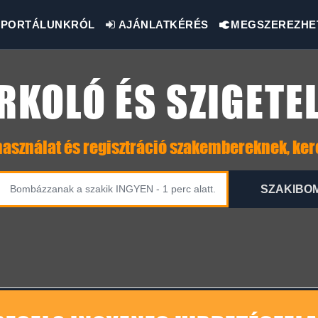
PORTÁLUNKRÓL
AJÁNLATKÉRÉS
MEGSZEREZHE
KOLÓ ÉS SZIGETE
asználat és regisztráció szakembereknek, ke
SZAKIBO