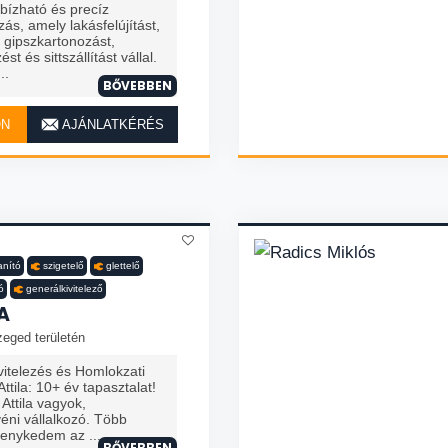
bízható és precíz
ozás, amely lakásfelújítást,
, gipszkartonozást,
st és sittszállítást vállal.
..
BŐVEBBEN
ON
AJÁNLATKÉRÉS
anító
szigetelő
glettelő
ó
generálkivitelező
A
zeged területén
vitelezés és Homlokzati
tila: 10+ év tapasztalat!
Attila vagyok,
yéni vállalkozó. Több
kenykedem az ...
BŐVEBBEN