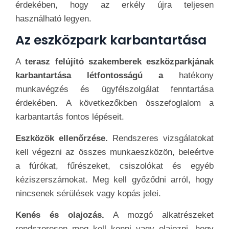
érdekében, hogy az erkély újra teljesen
használható legyen.
Az eszközpark karbantartása
A
terasz felújító szakemberek eszközparkjának
karbantartása létfontosságú a
hatékony
munkavégzés és ügyfélszolgálat fenntartása
érdekében. A következőkben összefoglalom a
karbantartás fontos lépéseit.
Eszközök ellenőrzése.
Rendszeres vizsgálatokat
kell végezni az összes munkaeszközön, beleértve
a fúrókat, fűrészeket, csiszolókat és egyéb
kéziszerszámokat. Meg kell győződni arról, hogy
nincsenek sérülések vagy kopás jelei.
Kenés és olajozás.
A mozgó alkatrészeket
rendszeresen meg kell kenni vagy olajozni, hogy