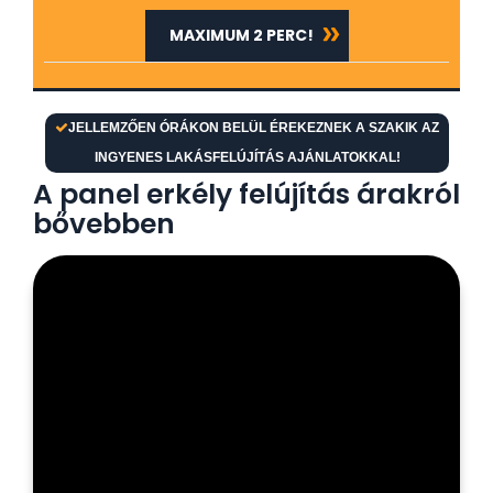
MAXIMUM 2 PERC!
JELLEMZŐEN ÓRÁKON BELÜL ÉREKEZNEK A SZAKIK AZ
INGYENES LAKÁSFELÚJÍTÁS AJÁNLATOKKAL!
A panel erkély felújítás árakról
bővebben