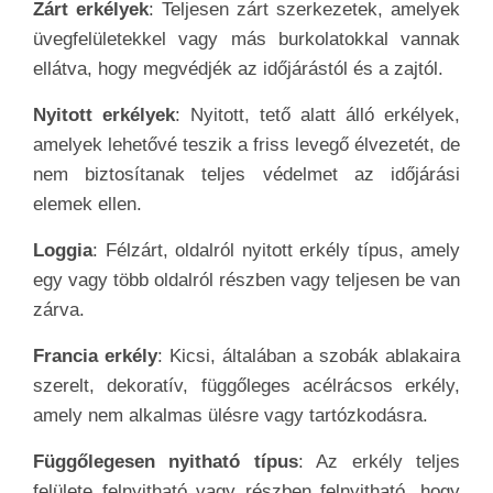
Zárt erkélyek
: Teljesen zárt szerkezetek, amelyek
üvegfelületekkel vagy más burkolatokkal vannak
ellátva, hogy megvédjék az időjárástól és a zajtól.
Nyitott erkélyek
: Nyitott, tető alatt álló erkélyek,
amelyek lehetővé teszik a friss levegő élvezetét, de
nem biztosítanak teljes védelmet az időjárási
elemek ellen.
Loggia
: Félzárt, oldalról nyitott erkély típus, amely
egy vagy több oldalról részben vagy teljesen be van
zárva.
Francia erkély
: Kicsi, általában a szobák ablakaira
szerelt, dekoratív, függőleges acélrácsos erkély,
amely nem alkalmas ülésre vagy tartózkodásra.
Függőlegesen nyitható típus
: Az erkély teljes
felülete felnyitható vagy részben felnyitható, hogy