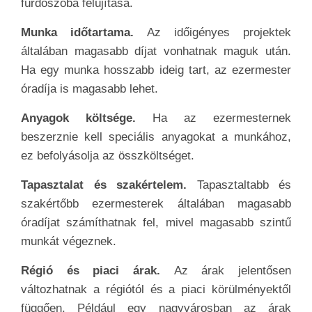
fürdőszoba felújítása.
Munka időtartama.
Az időigényes projektek
általában magasabb díjat vonhatnak maguk után.
Ha egy munka hosszabb ideig tart, az ezermester
óradíja is magasabb lehet.
Anyagok költsége.
Ha az ezermesternek
beszerznie kell speciális anyagokat a munkához,
ez befolyásolja az összköltséget.
Tapasztalat és szakértelem.
Tapasztaltabb és
szakértőbb ezermesterek általában magasabb
óradíjat számíthatnak fel, mivel magasabb szintű
munkát végeznek.
Régió és piaci árak.
Az árak jelentősen
változhatnak a régiótól és a piaci körülményektől
függően. Például egy nagyvárosban az árak