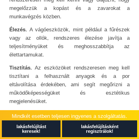
megelőzzük a kopást és a zavarokat a
munkavégzés közben.
Élezés.
A vágóeszközök, mint például a fűrészek
vagy az ollók, rendszeres élezése javítja a
teljesítményüket és meghosszabbítja az
élettartamukat.
Tisztítás.
Az eszközöket rendszeresen meg kell
tisztítani a felhasznált anyagok és a por
eltávolítása érdekében, ami segít megőrizni a
működőképességüket és esztétikus
megjelenésüket.
Elektromos eszközök ellenőrzése.
Az elektromos
Mindkét esetben teljesen ingyenes a szolgáltatás.
szerszámoknak megfelelően működniük kell, és a
lakásfelújítást
lakásfelújításként
kábeleknek nem szabad sérülteknek vagy
keresek!
regisztrálok!