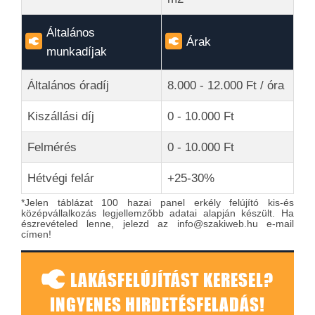
Általános
Árak
munkadíjak
Általános óradíj
8.000 - 12.000 Ft / óra
Kiszállási díj
0 - 10.000 Ft
Felmérés
0 - 10.000 Ft
Hétvégi felár
+25-30%
*Jelen táblázat 100 hazai panel erkély felújító kis-és
középvállalkozás legjellemzőbb adatai alapján készült. Ha
észrevételed lenne, jelezd az info@szakiweb.hu e-mail
címen!
LAKÁSFELÚJÍTÁST KERESEL?
INGYENES HIRDETÉSFELADÁS!