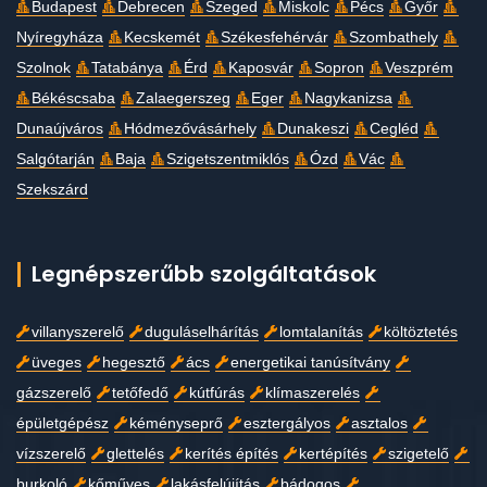
Budapest
Debrecen
Szeged
Miskolc
Pécs
Győr
Nyíregyháza
Kecskemét
Székesfehérvár
Szombathely
Szolnok
Tatabánya
Érd
Kaposvár
Sopron
Veszprém
Békéscsaba
Zalaegerszeg
Eger
Nagykanizsa
Dunaújváros
Hódmezővásárhely
Dunakeszi
Cegléd
Salgótarján
Baja
Szigetszentmiklós
Ózd
Vác
Szekszárd
Legnépszerűbb szolgáltatások
villanyszerelő
duguláselhárítás
lomtalanítás
költöztetés
üveges
hegesztő
ács
energetikai tanúsítvány
gázszerelő
tetőfedő
kútfúrás
klímaszerelés
épületgépész
kéményseprő
esztergályos
asztalos
vízszerelő
glettelés
kerítés építés
kertépítés
szigetelő
burkoló
kőműves
lakásfelújítás
bádogos