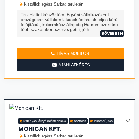
Kiszállok egész Sarkad területén
Tisztelettel köszöntöm! Egyéni vállalkozóként
országosan vállalom lakások és házak teljes körű
felújítását, kulcsrakész állapotig.Ha nem szeretne
több szakembert szervezgetni, jó h...
BŐVEBBEN
HÍVÁS MOBILON
AJÁNLATKÉRÉS
redőnyös, árnyékolástechnika
asztalos
lakásfelújítás
MOHICAN KFT.
Kiszállok egész Sarkad területén