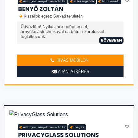
redőnyös, árnyékolástechnika
ablakszigetelő
bútorszerelő
BENYŐ ZOLTÁN
Kiszállok egész Sarkad területén
Üdvözlöm! Nyílászáró beépítéssel,
árnyékolástechnikával és bútor szereléssel
foglalkozunk.
BŐVEBBEN
HÍVÁS MOBILON
AJÁNLATKÉRÉS
redőnyös, árnyékolástechnika
üveges
PRIVACYGLASS SOLUTIONS