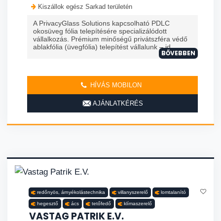
Kiszállok egész Sarkad területén
A PrivacyGlass Solutions kapcsolható PDLC
okosüveg fólia telepítésére specializálódott
vállalkozás. Prémium minőségű privátszféra védő
ablakfólia (üvegfólia) telepítést vállalunk – id...
BŐVEBBEN
HÍVÁS MOBILON
AJÁNLATKÉRÉS
redőnyös, árnyékolástechnika
villanyszerelő
lomtalanító
hegesztő
ács
tetőfedő
klímaszerelő
VASTAG PATRIK E.V.