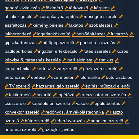
generálkivitelezés
földmérő
térkövező
kárpitos
ablakszigetelő
cserépkályha építés
mosógép szerelő
aszfaltozás
kémény bélelés
lakatos
szobafestés
lakberendező
ingatlanközvetítő
belsőépítészet
fuvarozó
gipszkartonozás
hűtőgép szerelő
parketta csiszolás
padlóburkolás
ingatlan értékbecslő
fűtés szerelés
közös
képviselő, társasház kezelés
ipari alpinista
statikus
kaputechnika
kertész
zárszerelő
gázkazán szerelő
betonozás
építész
ezermester
földmunka
bútorasztalos
TV szerelő
háztartási gép szerelő
építési műszaki ellenőr
fakitermelő
takarító
tapétázó
ereszcsatorna szerelés
csőszerelő
kaputelefon szerelő
vakoló
épületbontás
konvektor szerelő
redőnyös, árnyékolástechnika
riasztó
szerelő
bútorszerelő
teherfuvarozás
napelem szerelő
antenna szerelő
gázbojler javítás