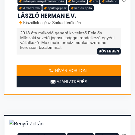
redőnyös, árnyékolástechnika
hegesztő
ács
tetőfedő
klímaszerelő
épületgépész
kerítés építő
LÁSZLÓ HERMAN E.V.
Kiszállok egész Sarkad területén
2018 óta működő generálkivitelező Felelős
Műszaki vezető jogosultsággal rendelkező egyéni
vállalkozó. Maximális precíz munkát szeretne
keressen bizalommal.
BŐVEBBEN
HÍVÁS MOBILON
AJÁNLATKÉRÉS