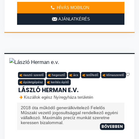
HÍVÁS MOBILON
AJÁNLATKÉRÉS
riasztó szerelő
hegesztő
ács
tetőfedő
klímaszerelő
épületgépész
kerítés építő
LÁSZLÓ HERMAN E.V.
Kiszállok egész Nyíregyháza területén
2018 óta működő generálkivitelező Felelős
Műszaki vezető jogosultsággal rendelkező egyéni
vállalkozó. Maximális precíz munkát szeretne
keressen bizalommal.
BŐVEBBEN