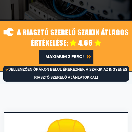
A RIASZTÓ SZERELŐ SZAKIK ÁTLAGOS
ÉRTÉKELÉSE:
4.66
MAXIMUM 2 PERC!
JELLEMZŐEN ÓRÁKON BELÜL ÉREKEZNEK A SZAKIK AZ INGYENES
RIASZTÓ SZERELŐ AJÁNLATOKKAL!