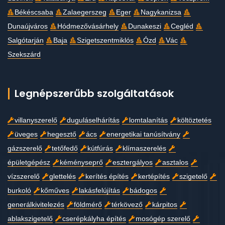
Békéscsaba
Zalaegerszeg
Eger
Nagykanizsa
Dunaújváros
Hódmezővásárhely
Dunakeszi
Cegléd
Salgótarján
Baja
Szigetszentmiklós
Ózd
Vác
Szekszárd
Legnépszerűbb szolgáltatások
villanyszerelő
duguláselhárítás
lomtalanítás
költöztetés
üveges
hegesztő
ács
energetikai tanúsítvány
gázszerelő
tetőfedő
kútfúrás
klímaszerelés
épületgépész
kéményseprő
esztergályos
asztalos
vízszerelő
glettelés
kerítés építés
kertépítés
szigetelő
burkoló
kőműves
lakásfelújítás
bádogos
generálkivitelezés
földmérő
térkövező
kárpitos
ablakszigetelő
cserépkályha építés
mosógép szerelő