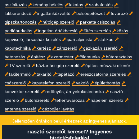
aszfaltozás
kémény bélelés
lakatos
szobafestés
lakberendező
ingatlanközvetítő
belsőépítészet
fuvarozó
gipszkartonozás
hűtőgép szerelő
parketta csiszolás
padlóburkolás
ingatlan értékbecslő
fűtés szerelés
közös
képviselő, társasház kezelés
ipari alpinista
statikus
kaputechnika
kertész
zárszerelő
gázkazán szerelő
betonozás
építész
ezermester
földmunka
bútorasztalos
TV szerelő
háztartási gép szerelő
építési műszaki ellenőr
fakitermelő
takarító
tapétázó
ereszcsatorna szerelés
csőszerelő
kaputelefon szerelő
vakoló
épületbontás
konvektor szerelő
redőnyös, árnyékolástechnika
riasztó
szerelő
bútorszerelő
teherfuvarozás
napelem szerelő
antenna szerelő
gázbojler javítás
Jellemzően óránkon belül érkeznek az ingyenes ajánlatok.
riasztó szerelőt keresel? Ingyenes
Copyright © 2023
Minden jog fenntartva!
hirdetésfeladás!