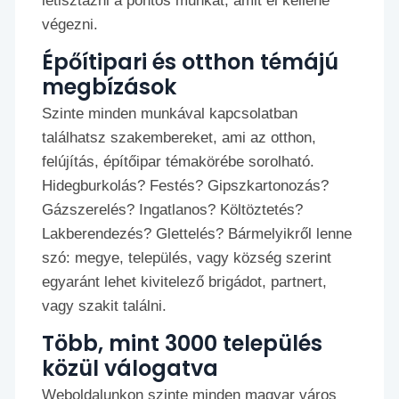
letisztázni a pontos munkát, amit el kellene
végezni.
Épőítipari és otthon témájú
megbízások
Szinte minden munkával kapcsolatban
találhatsz szakembereket, ami az otthon,
felújítás, építőipar témakörébe sorolható.
Hidegburkolás? Festés? Gipszkartonozás?
Gázszerelés? Ingatlanos? Költöztetés?
Lakberendezés? Glettelés? Bármelyikről lenne
szó: megye, település, vagy község szerint
egyaránt lehet kivitelező brigádot, partnert,
vagy szakit találni.
Több, mint 3000 település
közül válogatva
Weboldalunkon szinte minden magyar város