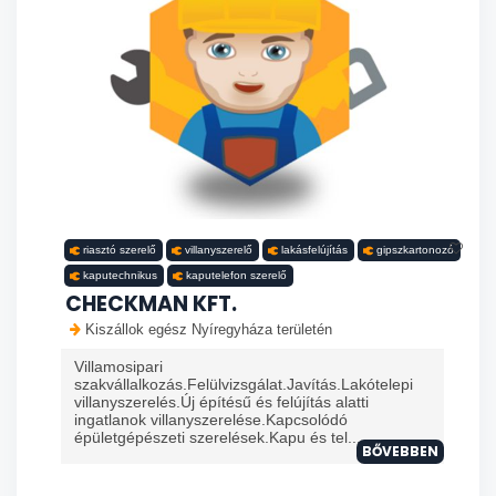
riasztó szerelő
villanyszerelő
lakásfelújítás
gipszkartonozó
kaputechnikus
kaputelefon szerelő
CHECKMAN KFT.
Kiszállok egész Nyíregyháza területén
Villamosipari
szakvállalkozás.Felülvizsgálat.Javítás.Lakótelepi
villanyszerelés.Új építésű és felújítás alatti
ingatlanok villanyszerelése.Kapcsolódó
épületgépészeti szerelések.Kapu és tel...
BŐVEBBEN