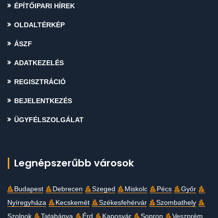
ÉPÍTŐIPARI HÍREK
OLDALTÉRKÉP
ÁSZF
ADATKEZELÉS
REGISZTRÁCIÓ
BEJELENTKEZÉS
ÜGYFÉLSZOLGÁLAT
Legnépszerűbb városok
Budapest
Debrecen
Szeged
Miskolc
Pécs
Győr
Nyíregyháza
Kecskemét
Székesfehérvár
Szombathely
Szolnok
Tatabánya
Érd
Kaposvár
Sopron
Veszprém