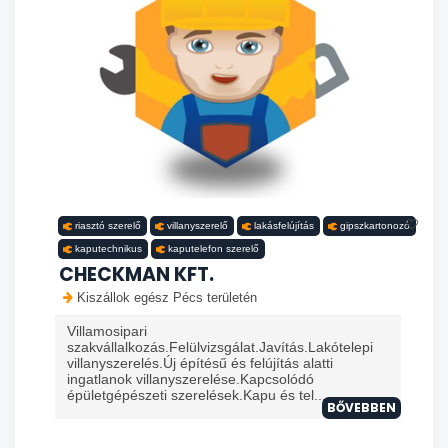
riasztó szerelő
villanyszerelő
lakásfelújítás
gipszkartonozó
kaputechnikus
kaputelefon szerelő
CHECKMAN KFT.
Kiszállok egész Pécs területén
Villamosipari
szakvállalkozás.Felülvizsgálat.Javítás.Lakótelepi
villanyszerelés.Új építésű és felújítás alatti
ingatlanok villanyszerelése.Kapcsolódó
épületgépészeti szerelések.Kapu és tel...
BŐVEBBEN