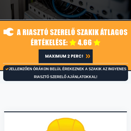
A RIASZTÓ SZERELŐ SZAKIK ÁTLAGOS
ÉRTÉKELÉSE:
4.66
MAXIMUM 2 PERC!
JELLEMZŐEN ÓRÁKON BELÜL ÉREKEZNEK A SZAKIK AZ INGYENES
RIASZTÓ SZERELŐ AJÁNLATOKKAL!