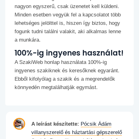
nagyon egyszerű, csak üzenetet kell küldeni.
Minden esetben vegyük fel a kapcsolatot több
lehetséges jelölttel is, hiszen így biztos, hogy
fogunk tudni találni valakit, aki alkalmas lenne
a munkára.
100%-ig ingyenes használat!
A SzakiWeb honlap használata 100%-ig
ingyenes szakiknek és keresőknek egyaránt.
Ebből kifolyólag a szakik és a megrendelők
könnyedén megtalálhatják egymást.
A leírást készítette:
Pócsik Ádám
villanyszerelő és háztartási gépszerelő