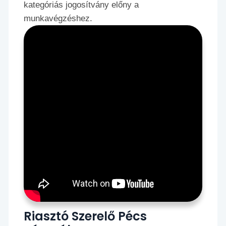
kategóriás jogosítvány előny a
munkavégzéshez.
Riasztó Szerelő Pécs