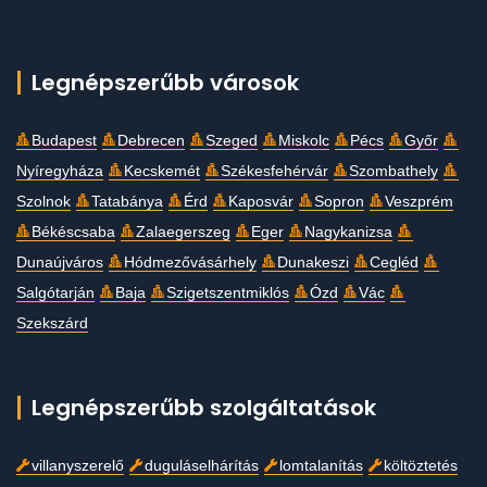
Legnépszerűbb városok
Budapest
Debrecen
Szeged
Miskolc
Pécs
Győr
Nyíregyháza
Kecskemét
Székesfehérvár
Szombathely
Szolnok
Tatabánya
Érd
Kaposvár
Sopron
Veszprém
Békéscsaba
Zalaegerszeg
Eger
Nagykanizsa
Dunaújváros
Hódmezővásárhely
Dunakeszi
Cegléd
Salgótarján
Baja
Szigetszentmiklós
Ózd
Vác
Szekszárd
Legnépszerűbb szolgáltatások
villanyszerelő
duguláselhárítás
lomtalanítás
költöztetés