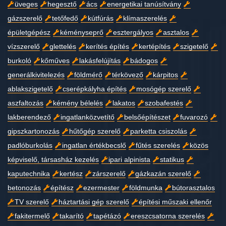
üveges
hegesztő
ács
energetikai tanúsítvány
gázszerelő
tetőfedő
kútfúrás
klímaszerelés
épületgépész
kéményseprő
esztergályos
asztalos
vízszerelő
glettelés
kerítés építés
kertépítés
szigetelő
burkoló
kőműves
lakásfelújítás
bádogos
generálkivitelezés
földmérő
térkövező
kárpitos
ablakszigetelő
cserépkályha építés
mosógép szerelő
aszfaltozás
kémény bélelés
lakatos
szobafestés
lakberendező
ingatlanközvetítő
belsőépítészet
fuvarozó
gipszkartonozás
hűtőgép szerelő
parketta csiszolás
padlóburkolás
ingatlan értékbecslő
fűtés szerelés
közös
képviselő, társasház kezelés
ipari alpinista
statikus
kaputechnika
kertész
zárszerelő
gázkazán szerelő
betonozás
építész
ezermester
földmunka
bútorasztalos
TV szerelő
háztartási gép szerelő
építési műszaki ellenőr
fakitermelő
takarító
tapétázó
ereszcsatorna szerelés