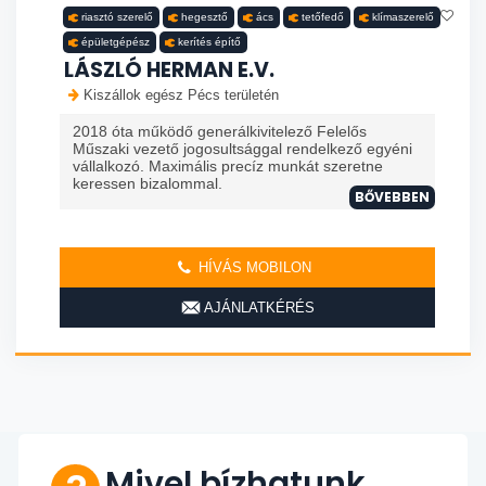
riasztó szerelő
hegesztő
ács
tetőfedő
klímaszerelő
épületgépész
kerítés építő
LÁSZLÓ HERMAN E.V.
Kiszállok egész Pécs területén
2018 óta működő generálkivitelező Felelős
Műszaki vezető jogosultsággal rendelkező egyéni
vállalkozó. Maximális precíz munkát szeretne
keressen bizalommal.
BŐVEBBEN
HÍVÁS MOBILON
AJÁNLATKÉRÉS
Mivel bízhatunk