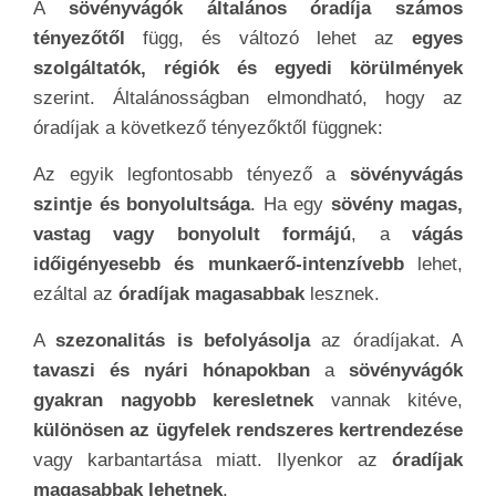
A
sövényvágók általános óradíja számos
tényezőtől
függ, és változó lehet az
egyes
szolgáltatók, régiók és egyedi körülmények
szerint. Általánosságban elmondható, hogy az
óradíjak a következő tényezőktől függnek:
Az egyik legfontosabb tényező a
sövényvágás
szintje és bonyolultsága
. Ha egy
sövény magas,
vastag vagy bonyolult formájú
, a
vágás
időigényesebb és munkaerő-intenzívebb
lehet,
ezáltal az
óradíjak magasabbak
lesznek.
A
szezonalitás is befolyásolja
az óradíjakat. A
tavaszi és nyári hónapokban
a
sövényvágók
gyakran nagyobb keresletnek
vannak kitéve,
különösen az ügyfelek rendszeres kertrendezése
vagy karbantartása miatt. Ilyenkor az
óradíjak
magasabbak lehetnek
.