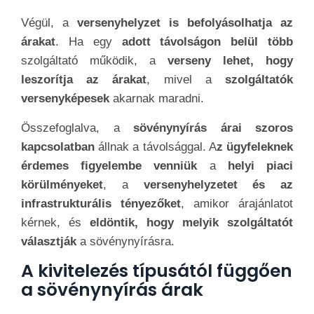
Végül, a
versenyhelyzet is befolyásolhatja az
árakat
. Ha egy
adott távolságon belül több
szolgáltató működik, a
verseny lehet, hogy
leszorítja az árakat
, mivel a
szolgáltatók
versenyképesek
akarnak maradni.
Összefoglalva, a
sövénynyírás árai szoros
kapcsolatban
állnak a távolsággal. A
z ügyfeleknek
érdemes figyelembe venniük
a
helyi piaci
körülményeket
, a
versenyhelyzetet és az
infrastrukturális tényezőket
, amikor árajánlatot
kérnek, és
eldöntik, hogy melyik szolgáltatót
választják
a sövénynyírásra.
A kivitelezés típusától függően
a sövénynyírás árak