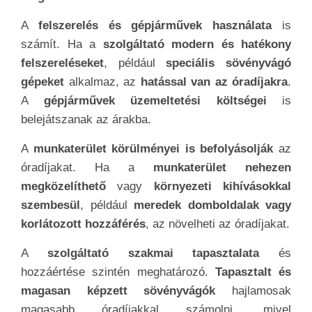
A
felszerelés és gépjárművek használata
is
számít. Ha a
szolgáltató modern és hatékony
felszereléseket
, például
speciális sövényvágó
gépeket
alkalmaz, az
hatással van az óradíjakra
.
A
gépjárművek üzemeltetési költségei
is
belejátszanak az árakba.
A
munkaterület körülményei is befolyásolják
az
óradíjakat. Ha a
munkaterület nehezen
megközelíthető
vagy
környezeti kihívásokkal
szembesül
, például
meredek domboldalak vagy
korlátozott hozzáférés
, az növelheti az óradíjakat.
A
szolgáltató szakmai tapasztalata
és
hozzáértése szintén meghatározó.
Tapasztalt és
magasan képzett sövényvágók
hajlamosak
magasabb óradíjakkal számolni, mivel