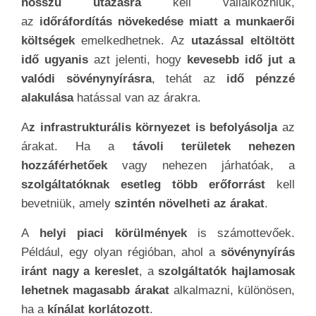
hosszú utazásra
kell vállalkozniuk,
az
időráfordítás növekedése miatt a munkaerői
költségek
emelkedhetnek. Az
utazással eltöltött
idő ugyanis
azt jelenti, hogy
kevesebb idő jut a
valódi sövénynyírásra
, tehát az
idő pénzzé
alakulása
hatással van az árakra.
A
z infrastrukturális környezet is befolyásolja
az
árakat. Ha a
távoli területek nehezen
hozzáférhetőek
vagy nehezen járhatóak, a
szolgáltatóknak esetleg több erőforrást
kell
bevetniük, amely
szintén növelheti az árakat
.
A
helyi piaci körülmények
is számottevőek.
Például, egy olyan régióban, ahol a
sövénynyírás
iránt nagy a kereslet
, a
szolgáltatók hajlamosak
lehetnek magasabb árakat
alkalmazni, különösen,
ha a
kínálat korlátozott
.