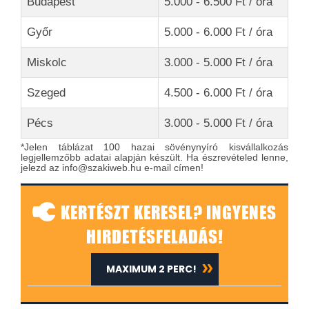
Budapest
5.000 - 6.500 Ft / óra
Győr
5.000 - 6.000 Ft / óra
Miskolc
3.000 - 5.000 Ft / óra
Szeged
4.500 - 6.000 Ft / óra
Pécs
3.000 - 5.000 Ft / óra
*Jelen táblázat 100 hazai sövénynyíró kisvállalkozás
legjellemzőbb adatai alapján készült. Ha észrevételed lenne,
jelezd az info@szakiweb.hu e-mail címen!
KERTÉSZT KERESEL? INGYENES
HIRDETÉSFELADÁS!
MAXIMUM 2 PERC!