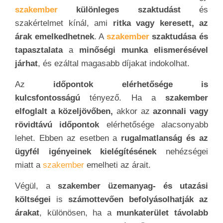
szakember
különleges szaktudást
és
szakértelmet kínál, ami
ritka vagy keresett, az
árak emelkedhetnek
. A
szakember
szaktudása és
tapasztalata
a
minőségi munka elismerésével
járhat
, és ezáltal magasabb díjakat indokolhat.
Az
időpontok elérhetősége is
kulcsfontosságú
tényező. Ha a
szakember
elfoglalt a közeljövőben,
akkor az
azonnali vagy
rövidtávú időpontok
elérhetősége alacsonyabb
lehet. Ebben az esetben a
rugalmatlanság és az
ügyfél igényeinek kielégítésének
nehézségei
miatt a
szakember
emelheti az árait.
Végül, a
szakember üzemanyag- és utazási
költségei
is
számottevően befolyásolhatják az
árakat
, különösen, ha a
munkaterület távolabb