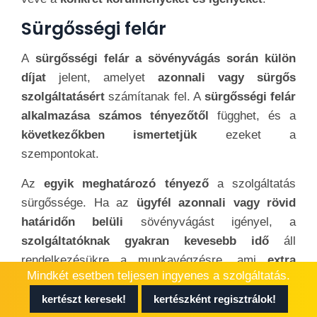
Sürgősségi felár
A
sürgősségi felár a sövényvágás során külön
díjat
jelent, amelyet
azonnali vagy sürgős
szolgáltatásért
számítanak fel. A
sürgősségi felár
alkalmazása számos tényezőtől
függhet, és a
következőkben
ismertetjük
ezeket a
szempontokat.
Az
egyik meghatározó tényező
a szolgáltatás
sürgőssége. Ha az
ügyfél azonnali vagy rövid
határidőn belüli
sövényvágást igényel, a
szolgáltatóknak gyakran kevesebb idő
áll
rendelkezésükre a munkavégzésre, ami
extra
Mindkét esetben teljesen ingyenes a szolgáltatás.
munkaerő és rugalmasság igénybevételével
jár.
Ezért a
sürgősségi felár a szolgáltatások
kertészt keresek!
kertészként regisztrálok!