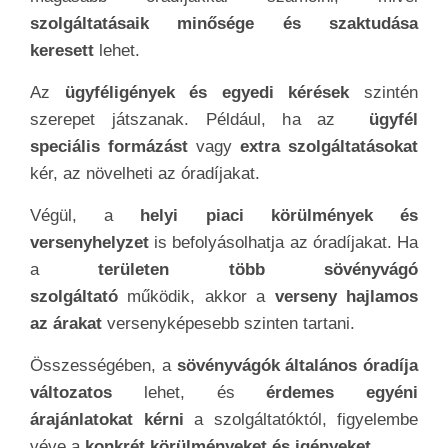
szolgáltatásaik minősége és szaktudása
keresett
lehet.
Az
ügyféligények és egyedi kérések
szintén
szerepet játszanak. Például, ha az
ügyfél
speciális formázást
vagy
extra szolgáltatásokat
kér, az növelheti az óradíjakat.
Végül, a
helyi piaci körülmények és
versenyhelyzet
is befolyásolhatja az óradíjakat. Ha
a
területen több sövényvágó
szolgáltató
működik, akkor a
verseny hajlamos
az árakat
versenyképesebb szinten tartani.
Összességében, a
sövényvágók általános óradíja
változatos
lehet, és
érdemes egyéni
árajánlatokat kérni
a szolgáltatóktól, figyelembe
véve a
konkrét körülményeket és igényeket
.