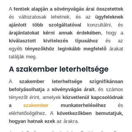
A
fentiek alapján a sövényvágás árai összetettek
és változatosak lehetnek, és az
ügyfeleknek
ajánlott több szolgáltatóval
konzultálni, és
árajánlatokat kérni annak érdekében
, hogy a
kiválasztott kivitelezés típusához
és az
egyéb
tényezőkhöz leginkább megfelelő
árakat
találják meg.
A szakember leterheltsége
A
szakember leterheltsége szignifikánsan
befolyásolhatja
a
sövényvágás árait
, és számos
tényezőt érint, amelyek
közvetlenül kapcsolódnak
a
szakember
munkaterheléséhez
és
elérhetőségéhez. A
következőkben
bemutatjuk
,
hogyan hat
nak
ezek
az árakra.