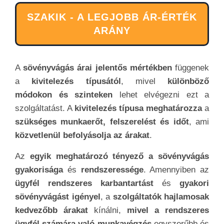
SZAKIK - A LEGJOBB ÁR-ÉRTÉK
ARÁNY
A
sövényvágás árai jelentős mértékben
függenek
a
kivitelezés típusától
, mivel
különböző
módokon és szinteken
lehet elvégezni ezt a
szolgáltatást. A
kivitelezés típusa meghatározza
a
szükséges munkaerőt, felszerelést és időt
, ami
közvetlenül befolyásolja az árakat
.
Az
egyik meghatározó tényező a sövényvágás
gyakorisága
és
rendszeressége
. Amennyiben az
ügyfél rendszeres karbantartást
és
gyakori
sövényvágást igényel
, a
szolgáltatók hajlamosak
kedvezőbb árakat
kínálni,
mivel a rendszeres
ügyfél számára való munkavégzés
egyszerűbb és