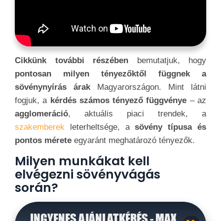
Cikkünk további részében
bemutatjuk, hogy
pontosan milyen tényezőktől függnek a
sövénynyírás árak
Magyarországon. Mint látni
fogjuk, a
kérdés számos
tényező függvénye
– az
agglomeráció
, aktuális piaci trendek, a
szakemberek
leterheltsége, a
sövény típusa és
pontos mérete
egyaránt meghatározó tényezők.
Milyen munkákat kell
elvégezni sövényvágás
során?
INGYENES AJÁNLATKÉRÉS - MAX