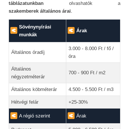
táblázatunkban
olvashatók a
szakemberek
általános árai
.
Sövénynyírási
Árak
munkák
3.000 - 8.000 Ft / fő /
Általános óradíj
óra
Általános
700 - 900 Ft / m2
négyzetméterár
Általános köbméterár
4.500 - 5.500 Ft / m3
Hétvégi felár
+25-30%
A régió szerint
Árak