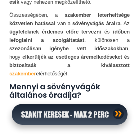
esik
vagy nehezen megközelíthető.
Összességében, a
szakember leterheltsége
közvetlen hatással
van a
sövényvágás áraira
. Az
ügyfeleknek érdemes előre tervezni
és
időben
lefoglalni a szolgáltatást
, különösen a
szezonálisan igénybe vett időszakokban
,
hogy
elkerüljék az esetleges áremelkedéseket
és
biztosítsák a kiválasztott
szakember
elérhetőségét.
Mennyi a sövényvágók
általános óradíja?
SZAKIT KERESEK - MAX 2 PERC