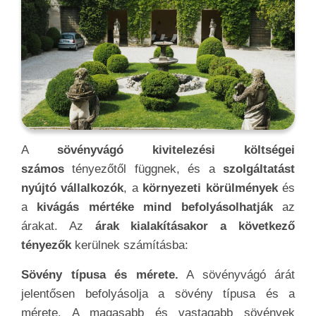
A
sövényvágó kivitelezési költségei
számos
tényezőtől függnek, és a
szolgáltatást
nyújtó vállalkozók
, a
környezeti körülmények
és
a
kivágás mértéke mind befolyásolhatják
az
árakat. Az
árak kialakításakor a következő
tényezők
kerülnek számításba:
Sövény típusa és mérete.
A sövényvágó árát
jelentősen befolyásolja a sövény típusa és a
mérete. A magasabb és vastagabb sövények