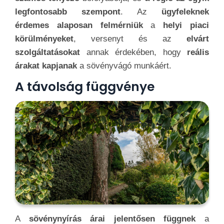
legfontosabb szempont
. Az
ügyfeleknek
érdemes alaposan felmérniük
a
helyi piaci
körülményeket
, versenyt és az
elvárt
szolgáltatásokat
annak érdekében, hogy
reális
árakat kapjanak
a sövényvágó munkáért.
A távolság függvénye
A
sövénynyírás árai jelentősen függnek
a