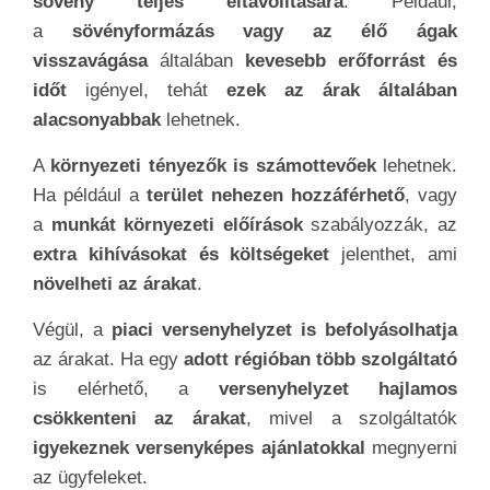
sövény teljes eltávolítására
. Például,
a
sövényformázás vagy az élő ágak
visszavágása
általában
kevesebb erőforrást és
időt
igényel, tehát
ezek az árak általában
alacsonyabbak
lehetnek.
A
környezeti tényezők is számottevőek
lehetnek.
Ha például a
terület nehezen hozzáférhető
, vagy
a
munkát környezeti előírások
szabályozzák, az
extra kihívásokat és költségeket
jelenthet, ami
növelheti az árakat
.
Végül, a
piaci versenyhelyzet is befolyásolhatja
az árakat. Ha egy
adott régióban több szolgáltató
is elérhető, a
versenyhelyzet hajlamos
csökkenteni az árakat
, mivel a szolgáltatók
igyekeznek versenyképes ajánlatokkal
megnyerni
az ügyfeleket.