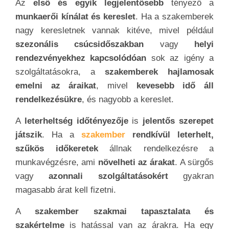
Az
első és egyik legjelentősebb
tényező a
munkaerői kínálat és kereslet
. Ha a szakemberek
nagy keresletnek vannak kitéve, mivel például
szezonális csúcsidőszakban
vagy
helyi
rendezvényekhez kapcsolódóan
sok az igény a
szolgáltatásokra, a
szakemberek hajlamosak
emelni az áraikat
, mivel
kevesebb idő áll
rendelkezésükre
, és nagyobb a kereslet.
A
leterheltség időtényezője
is
jelentős szerepet
játszik
. Ha a
szakember
rendkívül leterhelt,
szűkös időkeretek
állnak rendelkezésre a
munkavégzésre, ami
növelheti az árakat
. A sürgős
vagy
azonnali szolgáltatásokért
gyakran
magasabb árat kell fizetni.
A
szakember szakmai tapasztalata és
szakértelme
is hatással van az árakra. Ha egy