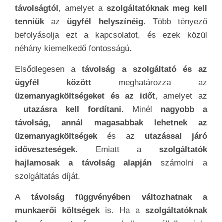
távolságtól
, amelyet a
szolgáltatóknak meg kell
tenniük
az
ügyfél helyszínéig
. Több tényező
befolyásolja ezt a kapcsolatot, és ezek közül
néhány kiemelkedő fontosságú.
Elsődlegesen a
távolság a szolgáltató és az
ügyfél között
meghatározza az
üzemanyagköltségeket és az időt
, amelyet az
utazásra kell fordítani
. Minél
nagyobb a
távolság, annál magasabbak lehetnek az
üzemanyagköltségek
és az
utazással járó
időveszteségek
. Emiatt a
szolgáltatók
hajlamosak a távolság alapján
számolni a
szolgáltatás díját.
A
távolság függvényében változhatnak a
munkaerői költségek
is. Ha a
szolgáltatóknak