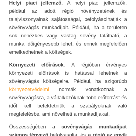
Helyi piaci jellemző.
A helyi piaci jellemzők,
például az adott régió növényzetének és
talajviszonyainak sajátosságai, befolyásolhatják a
sövényvágás munkadíjait. Például, ha a területen
sok nehézkes vagy vastag sövény található, a
munka időigényesebb lehet, és ennek megfelelően
emelkedhetnek a költségek.
Környezeti előírások.
A régióban érvényes
környezeti előírások is hatással lehetnek a
sövényvágás költségeire. Például, ha szigorúbb
környezetvédelmi
normák vonatkoznak a
sövényvágásra, a vállalkozóknak több erőforrást és
időt kell befektetniük a szabályoknak való
megfelelésbe, ami növelheti a munkadíjakat.
Összességében a
sövényvágás munkadíjait
számos tényező
befolyásolja, és
a régió az egyik