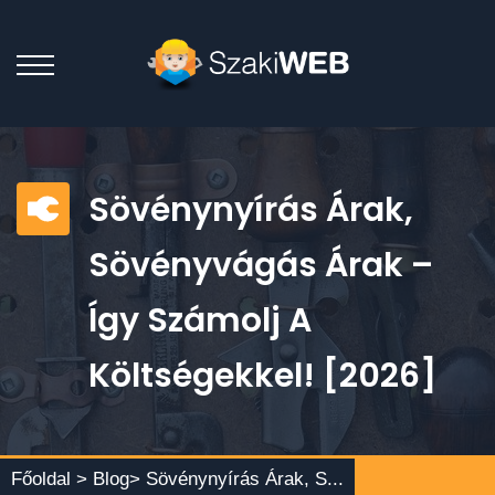
Sövénynyírás Árak,
Sövényvágás Árak –
Így Számolj A
Költségekkel! [2026]
Főoldal >
Blog
> Sövénynyírás Árak, S...