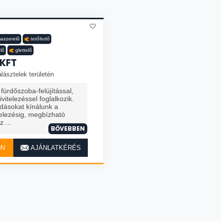
maszerelő
tetőfedő
lő
glettelő
 KFT
lásztelek területén
fürdőszoba-felújítással,
vitelezéssel foglalkozik.
dásokat kínálunk a
itelezésig, megbízható
 ...
BŐVEBBEN
ON
AJÁNLATKÉRÉS