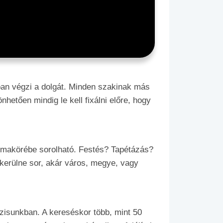
tóan végzi a dolgát. Minden szakinak más
hetően mindig le kell fixálni előre, hogy
témakörébe sorolható. Festés? Tapétázás?
erülne sor, akár város, megye, vagy
isunkban. A kereséskor több, mint 50