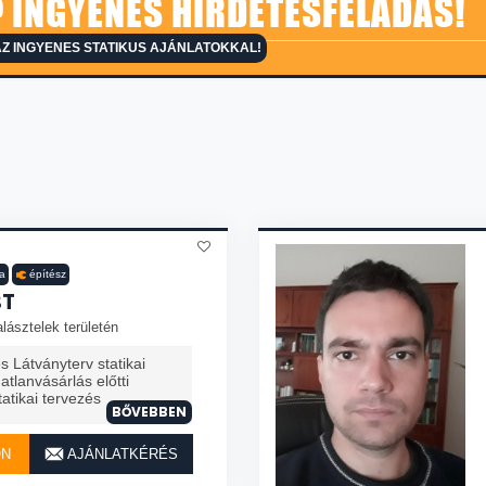
 INGYENES HIRDETÉSFELADÁS!
Z INGYENES STATIKUS AJÁNLATOKKAL!
ta
építész
BT
lásztelek területén
s Látványterv statikai
tlanvásárlás előtti
atikai tervezés
BŐVEBBEN
ON
AJÁNLATKÉRÉS