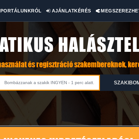
PORTÁLUNKRÓL
AJÁNLATKÉRÉS
MEGSZEREZHE
ATIKUS HALÁSZTE
asználat és regisztráció szakembereknek, ke
SZAKIBO