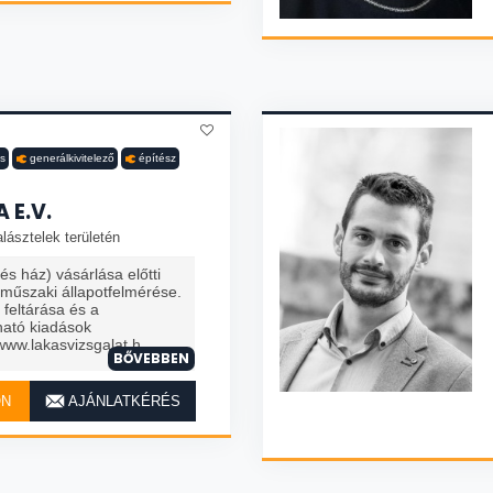
ás
generálkivitelező
építész
 E.V.
lásztelek területén
és ház) vásárlása előtti
műszaki állapotfelmérése.
feltárása és a
ható kiadások
ww.lakasvizsgalat.h
BŐVEBBEN
ON
AJÁNLATKÉRÉS