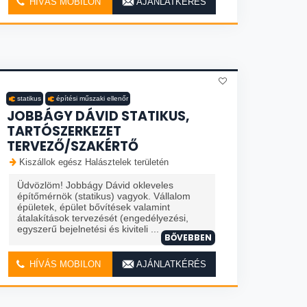
HÍVÁS MOBILON
AJÁNLATKÉRÉS
statikus
építési műszaki ellenőr
JOBBÁGY DÁVID STATIKUS,
TARTÓSZERKEZET
TERVEZŐ/SZAKÉRTŐ
Kiszállok egész Halásztelek területén
Üdvözlöm! Jobbágy Dávid okleveles
építőmérnök (statikus) vagyok. Vállalom
épületek, épület bővítések valamint
átalakítások tervezését (engedélyezési,
egyszerű bejelnetési és kiviteli ...
BŐVEBBEN
HÍVÁS MOBILON
AJÁNLATKÉRÉS