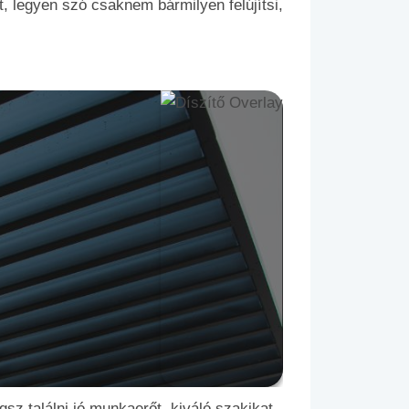
it, legyen szó csaknem bármilyen felújítsi,
sz találni jó munkaerőt, kiváló szakikat