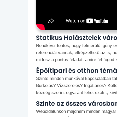
Statikus Halásztelek vá
Rendkívül fontos, hogy felmerülő igény e
referenciái vannak, elképzelhető az is, h
mi lesz a pontos feladat, amire fel fogod 
Épőítipari és otthon té
Szinte minden munkával kapcsolatban talá
Burkolás? Vízszerelés? Ingatlanos? Köl
község szerint egyaránt lehet szakit, kivit
Szinte az összes városba
Weboldalunkon majdnem minden magyar he