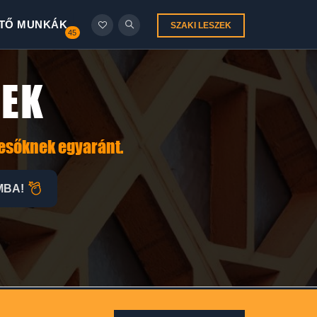
TŐ MUNKÁK
SZAKI LESZEK
45
LEK
resőknek egyaránt.
MBA!