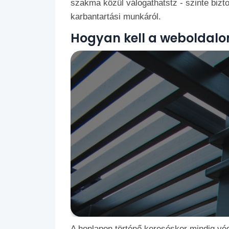
szakma közül válogathatstz - szinte biztos
karbantartási munkáról.
Hogyan kell a weboldalon
A honlapon történő kereséskor mindig vég