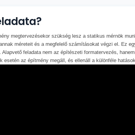
eladata?
mény megtervezésekor szükség lesz a statikus mérnök munk
 annak méreteit és a megfelelő számításokat végzi el. Ez eg
 Alapvető feladata nem az építészeti formatervezés, hanem
 esetén az építmény megáll, és ellenáll a különféle hatáso