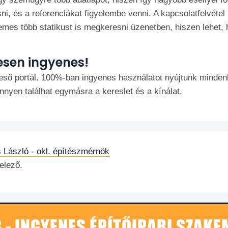
, és a referenciákat figyelembe venni. A kapcsolatfelvétel
mes több statikust is megkeresni üzenetben, hiszen lehet, h
esen ingyenes!
ő portál. 100%-ban ingyenes használatot nyújtunk mindenk
yen találhat egymásra a kereslet és a kínálat.
 László - okl. építészmérnök
elező.
 - INGYENES ÉPÍTŐIPARI SZAK