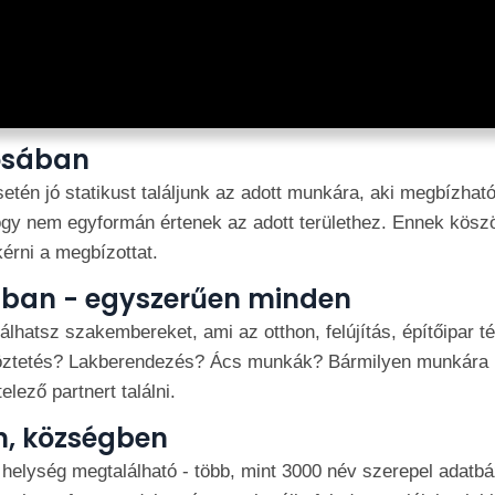
rosában
setén jó statikust találjunk az adott munkára, aki megbízha
ogy nem egyformán értenek az adott területhez. Ennek köszön
kérni a megbízottat.
mában - egyszerűen minden
lhatsz szakembereket, ami az otthon, felújítás, építőipar 
töztetés? Lakberendezés? Ács munkák? Bármilyen munkára k
elező partnert találni.
n, községben
lység megtalálható - több, mint 3000 név szerepel adatbáz