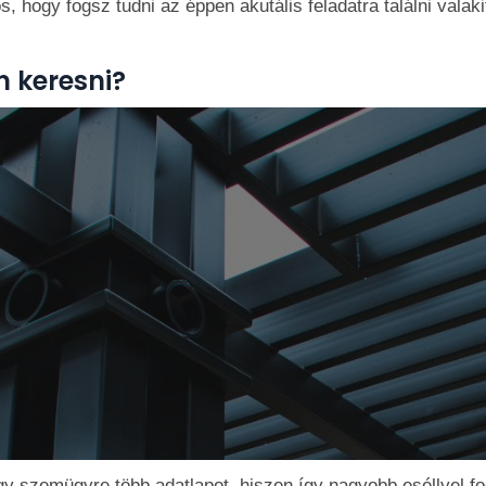
, hogy fogsz tudni az éppen akutális feladatra találni valak
 keresni?
y szemügyre több adatlapot, hiszen így nagyobb eséllyel fog