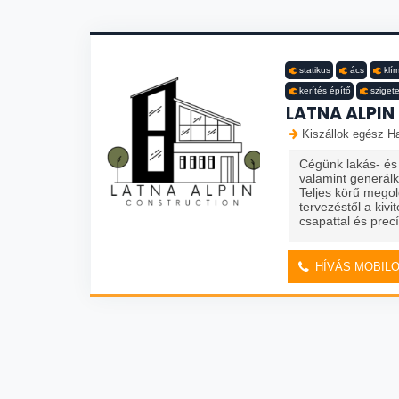
statikus
ács
klí
kerítés építő
szigete
LATNA ALPIN
Kiszállok egész Ha
Cégünk lakás- és 
valamint generálki
Teljes körű megol
tervezéstől a kiv
csapattal és precíz
HÍVÁS MOBIL