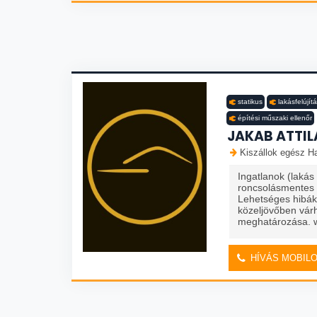
statikus
lakásfelújít
építési műszaki ellenőr
JAKAB ATTILA
Kiszállok egész Ha
Ingatlanok (lakás 
roncsolásmentes 
Lehetséges hibák 
közeljövőben vár
meghatározása. w
HÍVÁS MOBIL