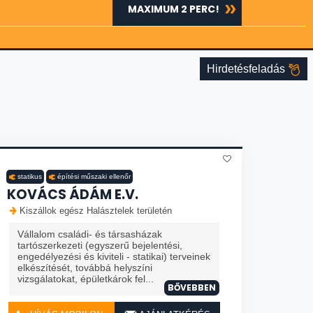
MAXIMUM 2 PERC!
Hirdetésfeladás
statikus
építési műszaki ellenőr
KOVÁCS ÁDÁM E.V.
Kiszállok egész Halásztelek területén
Vállalom családi- és társasházak
tartószerkezeti (egyszerű bejelentési,
engedélyezési és kiviteli - statikai) terveinek
elkészítését, továbbá helyszíni
vizsgálatokat, épületkárok fel...
BŐVEBBEN