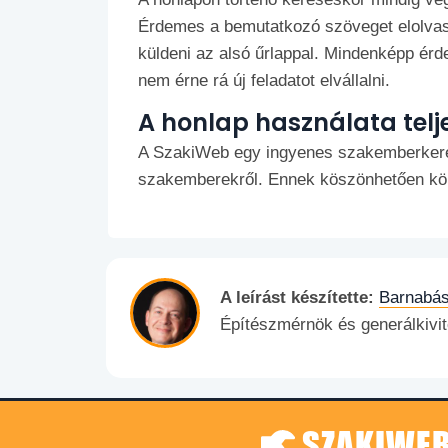
Érdemes a bemutatkozó szöveget elolvasni
küldeni az alsó űrlappal. Mindenképp érde
nem érne rá új feladatot elvállalni.
A honlap használata telj
A SzakiWeb egy ingyenes szakemberkeres
szakemberekről. Ennek köszönhetően könn
A leírást készítette:
Barnabás
Építészmérnök és generálkivit
SZAKIWEB