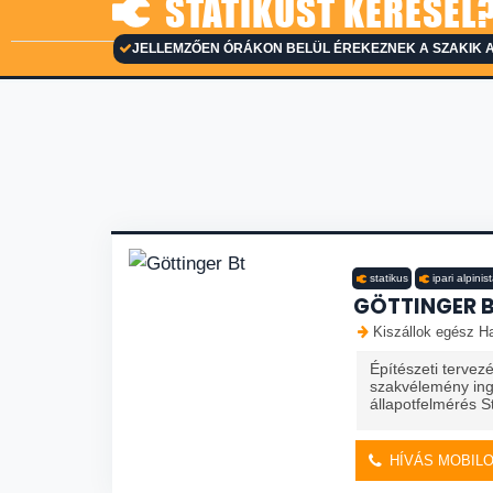
STATIKUST KERESEL?
JELLEMZŐEN ÓRÁKON BELÜL ÉREKEZNEK A SZAKIK A
statikus
ipari alpinis
GÖTTINGER 
Kiszállok egész Ha
Építészeti tervezé
szakvélemény inga
állapotfelmérés St
HÍVÁS MOBIL