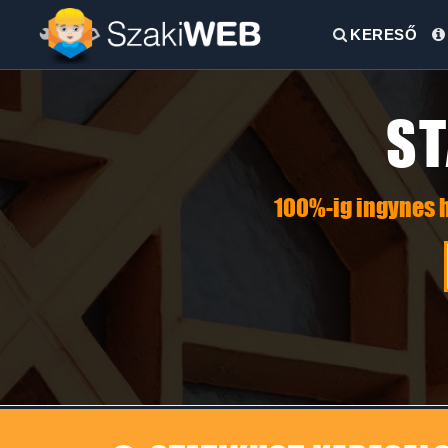
KERESŐ
ST
100%-ig ingynes h