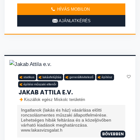
HÍVÁS MOBILON
AJÁNLATKÉRÉS
statikus
lakásfelújítás
generálkivitelező
építész
építési műszaki ellenőr
JAKAB ATTILA E.V.
Kiszállok egész Miskolc területén
Ingatlanok (lakás és ház) vásárlása előtti
roncsolásmentes műszaki állapotfelmérése.
Lehetséges hibák feltárása és a közeljövőben
várható kiadások meghatározása.
www.lakasvizsgalat.h
BŐVEBBEN