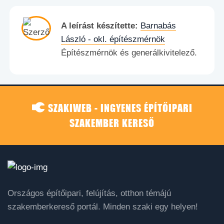
A leírást készítette:
Barnabás
László - okl. építészmérnök
Építészmérnök és generálkivitelező.
SZAKIWEB - INGYENES ÉPÍTŐIPARI
SZAKEMBER KERESŐ
Országos építőipari, felújítás, otthon témájú
szakemberkereső portál. Minden szaki egy helyen!