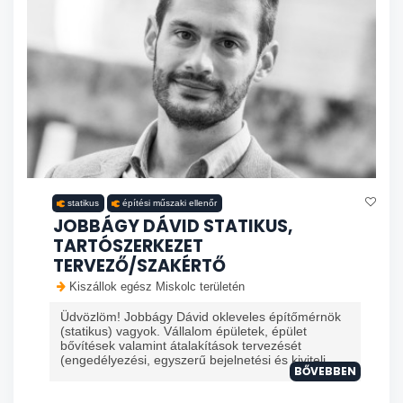
statikus
építési műszaki ellenőr
JOBBÁGY DÁVID STATIKUS,
TARTÓSZERKEZET
TERVEZŐ/SZAKÉRTŐ
Kiszállok egész Miskolc területén
Üdvözlöm! Jobbágy Dávid okleveles építőmérnök
(statikus) vagyok. Vállalom épületek, épület
bővítések valamint átalakítások tervezését
(engedélyezési, egyszerű bejelnetési és kiviteli ...
BŐVEBBEN