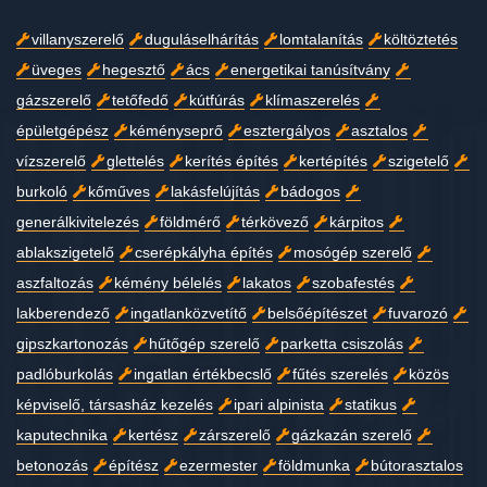
villanyszerelő
duguláselhárítás
lomtalanítás
költöztetés
üveges
hegesztő
ács
energetikai tanúsítvány
gázszerelő
tetőfedő
kútfúrás
klímaszerelés
épületgépész
kéményseprő
esztergályos
asztalos
vízszerelő
glettelés
kerítés építés
kertépítés
szigetelő
burkoló
kőműves
lakásfelújítás
bádogos
generálkivitelezés
földmérő
térkövező
kárpitos
ablakszigetelő
cserépkályha építés
mosógép szerelő
aszfaltozás
kémény bélelés
lakatos
szobafestés
lakberendező
ingatlanközvetítő
belsőépítészet
fuvarozó
gipszkartonozás
hűtőgép szerelő
parketta csiszolás
padlóburkolás
ingatlan értékbecslő
fűtés szerelés
közös
képviselő, társasház kezelés
ipari alpinista
statikus
kaputechnika
kertész
zárszerelő
gázkazán szerelő
betonozás
építész
ezermester
földmunka
bútorasztalos