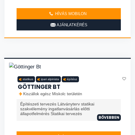
HÍVÁS MOBILON
AJÁNLATKÉRÉS
statikus
ipari alpinista
építész
GÖTTINGER BT
Kiszállok egész Miskolc területén
Építészeti tervezés Látványterv statikai
szakvélemény ingatlanvásárlás előtti
állapotfelmérés Statikai tervezés
BŐVEBBEN