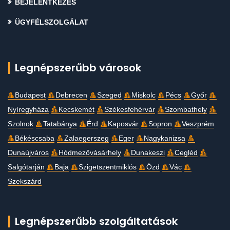
BEJELENTKEZÉS
ÜGYFÉLSZOLGÁLAT
Legnépszerűbb városok
Budapest
Debrecen
Szeged
Miskolc
Pécs
Győr
Nyíregyháza
Kecskemét
Székesfehérvár
Szombathely
Szolnok
Tatabánya
Érd
Kaposvár
Sopron
Veszprém
Békéscsaba
Zalaegerszeg
Eger
Nagykanizsa
Dunaújváros
Hódmezővásárhely
Dunakeszi
Cegléd
Salgótarján
Baja
Szigetszentmiklós
Ózd
Vác
Szekszárd
Legnépszerűbb szolgáltatások