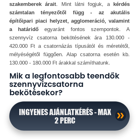
szakemberek árait
. Mint látni fogjuk, a
kérdés
számtalan tényezőtől függ - az akutális
építőipari piaci helyzet, agglomeráció, valamint
a határidő
egyaránt fontos szempontok. A
szennyvíz csatorna bekötésének ára 130.000 -
420.000 Ft a csatornázás típusától és méretétől,
mélyéségétől függően. Alap csatorna esetén kb.
130.000 - 180.000 Ft árakkal számíthatunk.
Mik a legfontosabb teendők
szennyvízcsatorna
bekötésekor?
INGYENES AJÁNLATKÉRÉS - MAX
2 PERC