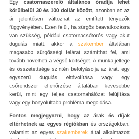
Egy
csatornaszerelő általános óradíja lehet
körülbelül 30 és 100 dollár között
, azonban ez az
ár jelentősen változhat az említett tényezők
függvényében. Ezen felül, ha sürgős beavatkozásra
van szükség, például csatornacsőtörés vagy akut
dugulás miatt, akkor a
szakember
általában
magasabb sürgősségi felárat számíthat fel, ami
tovább növelheti a végső költséget. A munka jellege
és összetettsége szintén befolyásolja az árat. egy
egyszerű dugulás eltávolítása vagy egy
csőrendszer ellenőrzése általában kevesebbe
kerül, mint egy teljes csatornahálózat felújítása
vagy egy bonyolultabb probléma megoldása.
Fontos megjegyezni, hogy az árak és díjak
eltérhetnek az egyes régiókban
és országokban,
valamint az egyes
szakemberek
által alkalmazott