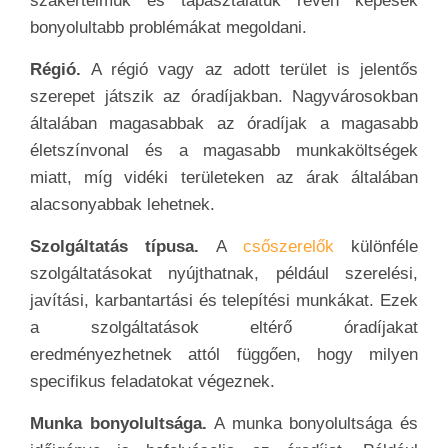
szakértelmük és tapasztalatuk révén képesek
bonyolultabb problémákat megoldani.
Régió.
A régió vagy az adott terület is jelentős
szerepet játszik az óradíjakban. Nagyvárosokban
általában magasabbak az óradíjak a magasabb
életszínvonal és a magasabb munkaköltségek
miatt, míg vidéki területeken az árak általában
alacsonyabbak lehetnek.
Szolgáltatás típusa.
A
csőszerelők
különféle
szolgáltatásokat nyújthatnak, például szerelési,
javítási, karbantartási és telepítési munkákat. Ezek
a szolgáltatások eltérő óradíjakat
eredményezhetnek attól függően, hogy milyen
specifikus feladatokat végeznek.
Munka bonyolultsága.
A munka bonyolultsága és