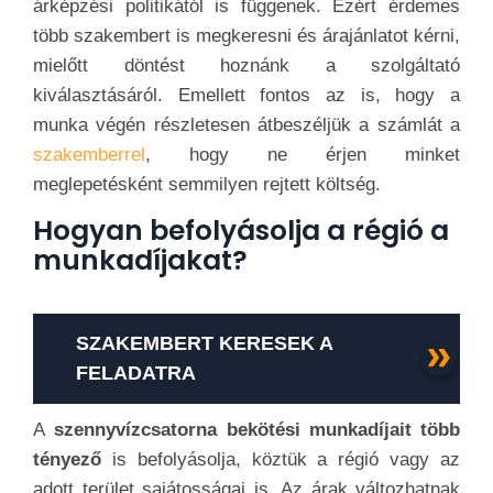
árképzési politikától is függenek. Ezért érdemes
több szakembert is megkeresni és árajánlatot kérni,
mielőtt döntést hoznánk a szolgáltató
kiválasztásáról. Emellett fontos az is, hogy a
munka végén részletesen átbeszéljük a számlát a
szakemberrel
, hogy ne érjen minket
meglepetésként semmilyen rejtett költség.
Hogyan befolyásolja a régió a
munkadíjakat?
SZAKEMBERT KERESEK A
FELADATRA
A
szennyvízcsatorna bekötési munkadíjait több
tényező
is befolyásolja, köztük a régió vagy az
adott terület sajátosságai is. Az árak változhatnak