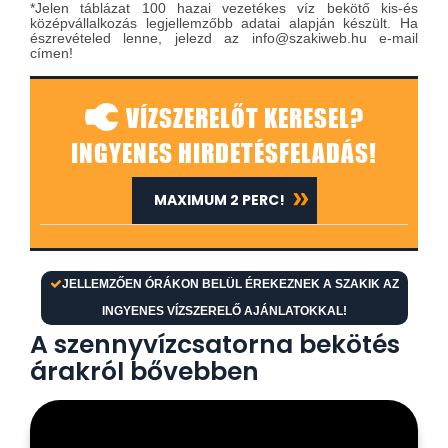
*Jelen táblázat 100 hazai vezetékes víz bekötő kis-és
középvállalkozás legjellemzőbb adatai alapján készült. Ha
észrevételed lenne, jelezd az info@szakiweb.hu e-mail
címen!
VÍZSZERELŐT KERESEL?
INGYENES HIRDETÉSFELADÁS!
MAXIMUM 2 PERC!
JELLEMZŐEN ÓRÁKON BELÜL ÉREKEZNEK A SZAKIK AZ
INGYENES VÍZSZERELŐ AJÁNLATOKKAL!
A szennyvízcsatorna bekötés
árakról bővebben