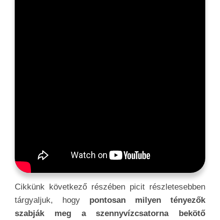
Cikkünk következő részében picit részletesebben
tárgyaljuk, hogy
pontosan milyen tényezők
szabják meg a szennyvízcsatorna bekötő