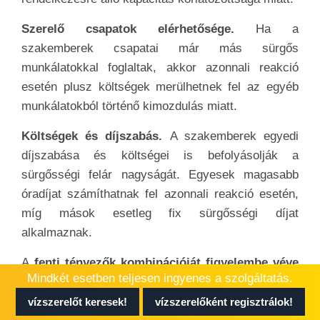
Szerelő csapatok elérhetősége.
Ha a
szakemberek csapatai már más sürgős
munkálatokkal foglaltak, akkor azonnali reakció
esetén plusz költségek merülhetnek fel az egyéb
munkálatokból történő kimozdulás miatt.
Költségek és díjszabás.
A szakemberek egyedi
díjszabása és költségei is befolyásolják a
sürgősségi felár nagyságát. Egyesek magasabb
óradíjat számíthatnak fel azonnali reakció esetén,
míg mások esetleg fix sürgősségi díjat
alkalmaznak.
A
fenti tényezők kombinációját figyelembe véve
Mindkét esetben teljesen ingyenes a szolgáltatás.
a szennyvízcsatorna bekötésének sürgősségi
felára
jelentősen eltérhet, ezért fontos előre
vízszerelőt keresek!
vízszerelőként regisztrálok!