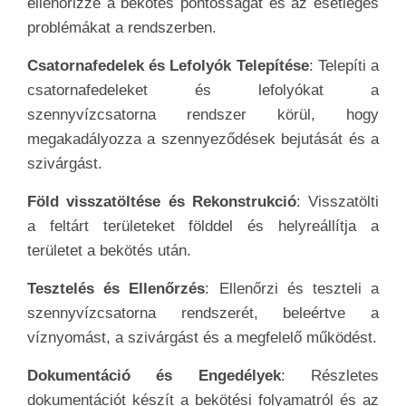
ellenőrizze a bekötés pontosságát és az esetleges
problémákat a rendszerben.
Csatornafedelek és Lefolyók Telepítése
: Telepíti a
csatornafedeleket és lefolyókat a
szennyvízcsatorna rendszer körül, hogy
megakadályozza a szennyeződések bejutását és a
szivárgást.
Föld visszatöltése és Rekonstrukció
: Visszatölti
a feltárt területeket földdel és helyreállítja a
területet a bekötés után.
Tesztelés és Ellenőrzés
: Ellenőrzi és teszteli a
szennyvízcsatorna rendszerét, beleértve a
víznyomást, a szivárgást és a megfelelő működést.
Dokumentáció és Engedélyek
: Részletes
dokumentációt készít a bekötési folyamatról és az