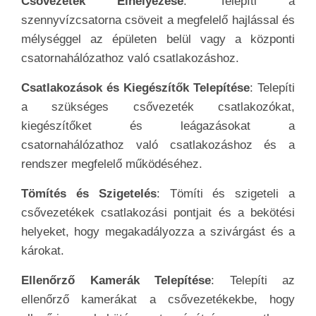
Csővezeték Elhelyezése
: Telepíti a
szennyvízcsatorna csöveit a megfelelő hajlással és
mélységgel az épületen belül vagy a központi
csatornahálózathoz való csatlakozáshoz.
Csatlakozások és Kiegészítők Telepítése
: Telepíti
a szükséges csővezeték csatlakozókat,
kiegészítőket és leágazásokat a
csatornahálózathoz való csatlakozáshoz és a
rendszer megfelelő működéséhez.
Tömítés és Szigetelés
: Tömíti és szigeteli a
csővezetékek csatlakozási pontjait és a bekötési
helyeket, hogy megakadályozza a szivárgást és a
károkat.
Ellenőrző Kamerák Telepítése
: Telepíti az
ellenőrző kamerákat a csővezetékekbe, hogy