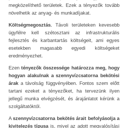
megközelíthető területek. Ezek a tényezők tovább
növelhetik az anyag- és munkadíjakat.
Költségmegosztás.
Távoli területeken kevesebb
ügyfélre kell szétosztani az infrastrukturális
fejlesztés és karbantartás költségeit, ami egyes
esetekben magasabb egyedi költségeket
eredményezhet.
Ezen
tényezők összessége határozza meg, hogy
hogyan alakulnak a szennyvízcsatorna bekötési
árak
a távolság függvényében. Fontos szem előtt
tartani ezeket a tényezőket, ha tervezünk ilyen
jellegű munka elvégzését, és árajánlatot kérünk a
szolgáltatóktól.
A
szennyvízcsatorna bekötés árait befolyásolja a
kivitelezés típusa
is, mivel az adott megvalósítási