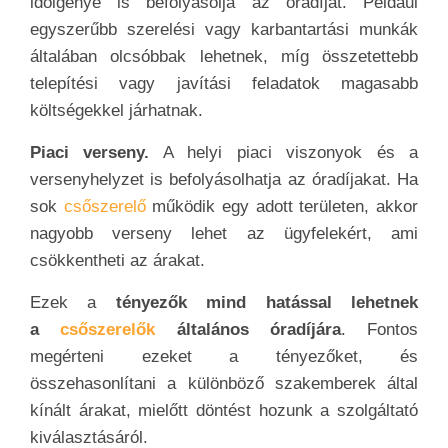
időigénye is befolyásolja az óradíjat. Például
egyszerűbb szerelési vagy karbantartási munkák
általában olcsóbbak lehetnek, míg összetettebb
telepítési vagy javítási feladatok magasabb
költségekkel járhatnak.
Piaci verseny.
A helyi piaci viszonyok és a
versenyhelyzet is befolyásolhatja az óradíjakat. Ha
sok
csőszerelő
működik egy adott területen, akkor
nagyobb verseny lehet az ügyfelekért, ami
csökkentheti az árakat.
Ezek a
tényezők mind hatással lehetnek
a
csőszerelők
általános óradíjára
. Fontos
megérteni ezeket a tényezőket, és
összehasonlítani a különböző szakemberek által
kínált árakat, mielőtt döntést hozunk a szolgáltató
kiválasztásáról.