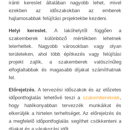
iránti kereslet általában nagyobb lehet, mivel
ezekben az időszakokban az emberek
hajlamosabbak felújítási projektekbe kezdeni.
Helyi kereslet.
A lakóhelytől függően a
szakemberek különböző mértékben lehetnek
leterheltek. Nagyobb városokban vagy olyan
területeken, ahol több építkezés vagy felújítási
projekt zajlik, a szakemberek valószínűleg
elfoglaltabbak és magasabb díjakat számíthatnak
fel.
Előrejelzés.
A tervezési időszakok és az előzetes
időpontfoglalás lehetővé teszi a
szakembereknek
,
hogy hatékonyabban tervezzék munkáikat és
elkerüljék a hirtelen terheltséget. Az előrejelzés és
a megfelelő időpontfoglalás segíthet csökkenteni a
díjakat és a várakozási időt.