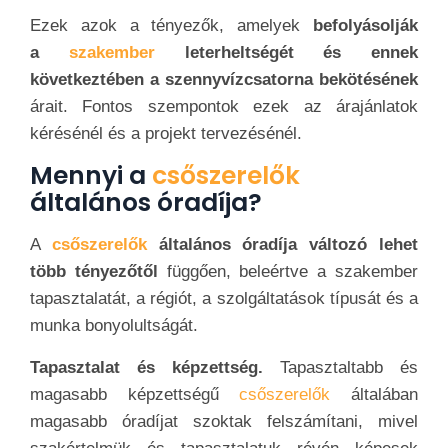
Ezek azok a tényezők, amelyek
befolyásolják
a
szakember
leterheltségét és ennek
következtében a szennyvízcsatorna bekötésének
árait. Fontos szempontok ezek az árajánlatok
kérésénél és a projekt tervezésénél.
Mennyi a
csőszerelők
általános óradíja?
A
csőszerelők
általános óradíja változó lehet
több tényezőtől
függően, beleértve a szakember
tapasztalatát, a régiót, a szolgáltatások típusát és a
munka bonyolultságát.
Tapasztalat és képzettség.
Tapasztaltabb és
magasabb képzettségű
csőszerelők
általában
magasabb óradíjat szoktak felszámítani, mivel