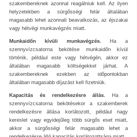
szakembereknek azonnal reagálniuk kell. Az ilyen
helyzetekben a sürgősségi felár általában
magasabb lehet azonnali beavatkozás, az éjszakai
vagy hétvégi munkavégzés miatt.
Munkaidőn kívüli munkavégzés.
Ha a
szennyvízcsatorna bekötése munkaidőn kívül
történik, például este vagy hétvégén, akkor ez
általában magasabb költségekkel járhat. A
szakembereknek ezekben az időpontokban
általában magasabb díjazást kell fizetniük.
Kapacitás és rendelkezésre állás.
Ha a
szennyvízcsatorna bekötésekor a szakemberek
rendelkezésre állása korlátozott, például nagy
kereslet vagy egyidejűleg több sürgős eset miatt,
akkor a sürgősségi felár magasabb lehet a
rendelkezésre álló kapacitás korlátozottsága miatt.