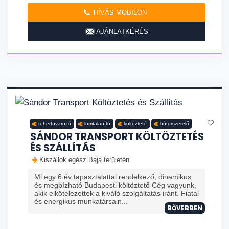
HÍVÁS MOBILON
AJÁNLATKÉRÉS
teherfuvarozó
lomtalanító
költöztető
bútorszerelő
SÁNDOR TRANSPORT KÖLTÖZTETÉS
ÉS SZÁLLÍTÁS
Kiszállok egész Baja területén
Mi egy 6 év tapasztalattal rendelkező, dinamikus
és megbízható Budapesti költöztető Cég vagyunk,
akik elkötelezettek a kiváló szolgáltatás iránt. Fiatal
és energikus munkatársain...
BŐVEBBEN