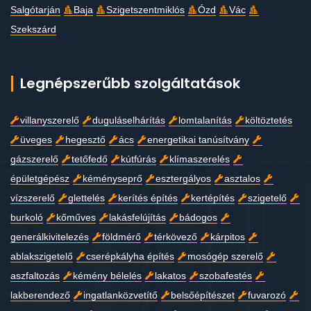
Salgótarján
Baja
Szigetszentmiklós
Ózd
Vác
Szekszárd
Legnépszerűbb szolgáltatások
villanyszerelő
duguláselhárítás
lomtalanítás
költöztetés
üveges
hegesztő
ács
energetikai tanúsítvány
gázszerelő
tetőfedő
kútfúrás
klímaszerelés
épületgépész
kéményseprő
esztergályos
asztalos
vízszerelő
glettelés
kerítés építés
kertépítés
szigetelő
burkoló
kőműves
lakásfelújítás
bádogos
generálkivitelezés
földmérő
térkövező
kárpitos
ablakszigetelő
cserépkályha építés
mosógép szerelő
aszfaltozás
kémény bélelés
lakatos
szobafestés
lakberendező
ingatlanközvetítő
belsőépítészet
fuvarozó