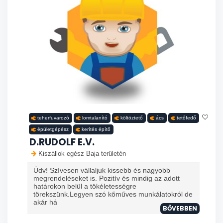
teherfuvarozó
lomtalanító
költöztető
ács
tetőfedő
épületgépész
kerítés építő
D.RUDOLF E.V.
Kiszállok egész Baja területén
Üdv! Szívesen vállaljuk kissebb és nagyobb
megrendeléseket is. Pozitív és mindig az adott
határokon belül a tökéletességre
törekszünk.Legyen szó kőműves munkálatokról de
akár há
BŐVEBBEN