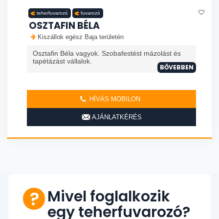
teherfuvarozó
fuvarozó
OSZTAFIN BÉLA
Kiszállok egész Baja területén
Osztafin Béla vagyok. Szobafestést mázolást és
tapétázást vállalok.
BŐVEBBEN
HÍVÁS MOBILON
AJÁNLATKÉRÉS
Mivel foglalkozik
egy teherfuvarozó?