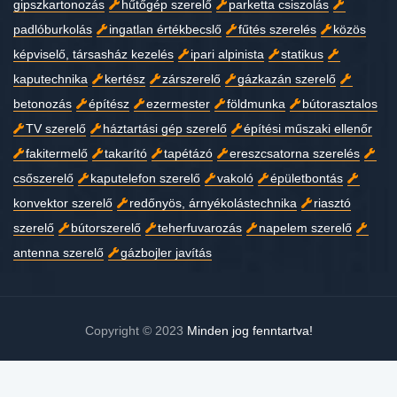
gipszkartonozás
hűtőgép szerelő
parketta csiszolás
padlóburkolás
ingatlan értékbecslő
fűtés szerelés
közös
képviselő, társasház kezelés
ipari alpinista
statikus
kaputechnika
kertész
zárszerelő
gázkazán szerelő
betonozás
építész
ezermester
földmunka
bútorasztalos
TV szerelő
háztartási gép szerelő
építési műszaki ellenőr
fakitermelő
takarító
tapétázó
ereszcsatorna szerelés
csőszerelő
kaputelefon szerelő
vakoló
épületbontás
konvektor szerelő
redőnyös, árnyékolástechnika
riasztó
szerelő
bútorszerelő
teherfuvarozás
napelem szerelő
antenna szerelő
gázbojler javítás
Copyright © 2023
Minden jog fenntartva!