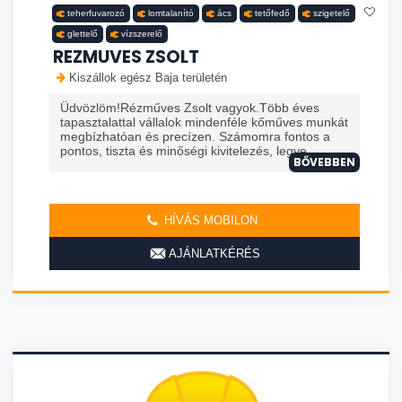
teherfuvarozó
lomtalanító
ács
tetőfedő
szigetelő
glettelő
vízszerelő
REZMUVES ZSOLT
Kiszállok egész Baja területén
Üdvözlöm!Rézműves Zsolt vagyok.Több éves
tapasztalattal vállalok mindenféle kőműves munkát
megbízhatóan és precízen. Számomra fontos a
pontos, tiszta és minőségi kivitelezés, legye...
BŐVEBBEN
HÍVÁS MOBILON
AJÁNLATKÉRÉS