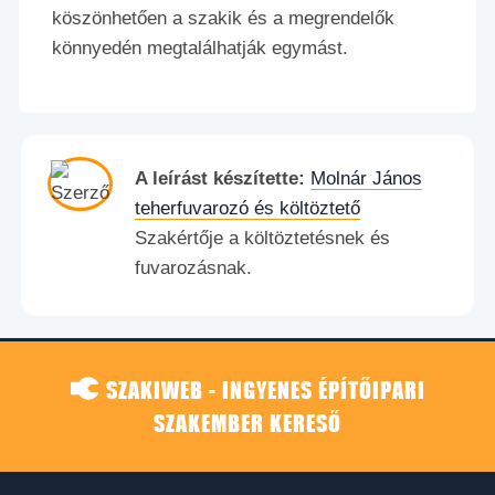
köszönhetően a szakik és a megrendelők
könnyedén megtalálhatják egymást.
A leírást készítette:
Molnár János
teherfuvarozó és költöztető
Szakértője a költöztetésnek és
fuvarozásnak.
SZAKIWEB - INGYENES ÉPÍTŐIPARI
SZAKEMBER KERESŐ