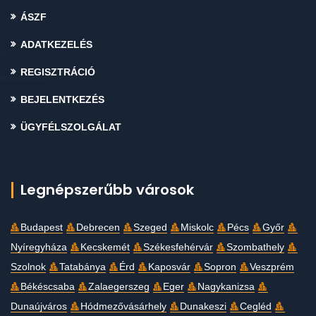
ÁSZF
ADATKEZELÉS
REGISZTRÁCIÓ
BEJELENTKEZÉS
ÜGYFÉLSZOLGÁLAT
Legnépszerűbb városok
Budapest
Debrecen
Szeged
Miskolc
Pécs
Győr
Nyíregyháza
Kecskemét
Székesfehérvár
Szombathely
Szolnok
Tatabánya
Érd
Kaposvár
Sopron
Veszprém
Békéscsaba
Zalaegerszeg
Eger
Nagykanizsa
Dunaújváros
Hódmezővásárhely
Dunakeszi
Cegléd