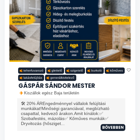
teherfuvarozó
glettelő
szigetelő
burkoló
kőműves
lakásfelújítás
generálkivitelező
GÁSPÁR SÁNDOR MESTER
Kiszállok egész Baja területén
🛠️ 20% ÁREngedménnyel vállalok felújítási
munkákat!Minőségi garanciával, megbízható
csapattal, kedvező árakon.Amit kínálok:✅
Szobafestés, mázolás✅ Kőműves munkák✅
Dryvitozás (hősziget...
BŐVEBBEN