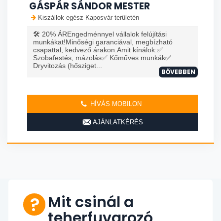
GÁSPÁR SÁNDOR MESTER
Kiszállok egész Kaposvár területén
🛠️ 20% ÁREngedménnyel vállalok felújítási
munkákat!Minőségi garanciával, megbízható
csapattal, kedvező árakon.Amit kínálok:✅
Szobafestés, mázolás✅ Kőműves munkák✅
Dryvitozás (hősziget...
BŐVEBBEN
HÍVÁS MOBILON
AJÁNLATKÉRÉS
Mit csinál a
teherfuvarozó