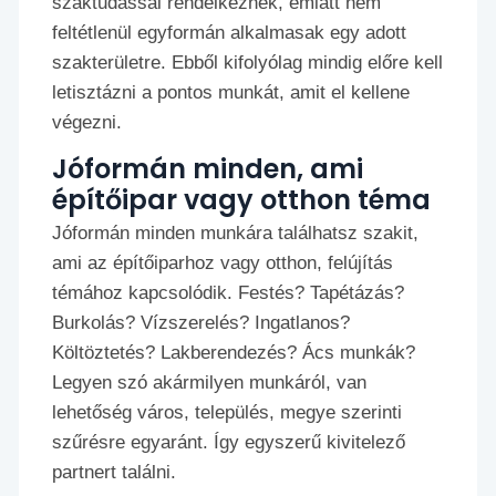
szaktudással rendelkeznek, emiatt nem
feltétlenül egyformán alkalmasak egy adott
szakterületre. Ebből kifolyólag mindig előre kell
letisztázni a pontos munkát, amit el kellene
végezni.
Jóformán minden, ami
építőipar vagy otthon téma
Jóformán minden munkára találhatsz szakit,
ami az építőiparhoz vagy otthon, felújítás
témához kapcsolódik. Festés? Tapétázás?
Burkolás? Vízszerelés? Ingatlanos?
Költöztetés? Lakberendezés? Ács munkák?
Legyen szó akármilyen munkáról, van
lehetőség város, település, megye szerinti
szűrésre egyaránt. Így egyszerű kivitelező
partnert találni.