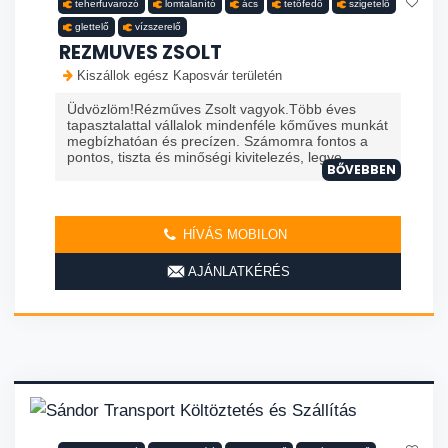
teherfuvarozó
lomtalanító
ács
tetőfedő
szigetelő
glettelő
vízszerelő
REZMUVES ZSOLT
Kiszállok egész Kaposvár területén
Üdvözlöm!Rézműves Zsolt vagyok.Több éves
tapasztalattal vállalok mindenféle kőműves munkát
megbízhatóan és precízen. Számomra fontos a
pontos, tiszta és minőségi kivitelezés, legye...
BŐVEBBEN
HÍVÁS MOBILON
AJÁNLATKÉRÉS