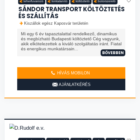
teherfuvarozó
lomtalanító
költöztető
bútorszerelő
SÁNDOR TRANSPORT KÖLTÖZTETÉS
ÉS SZÁLLÍTÁS
Kiszállok egész Kaposvár területén
Mi egy 6 év tapasztalattal rendelkező, dinamikus
és megbízható Budapesti költöztető Cég vagyunk,
akik elkötelezettek a kiváló szolgáltatás iránt. Fiatal
és energikus munkatársain...
BŐVEBBEN
HÍVÁS MOBILON
AJÁNLATKÉRÉS