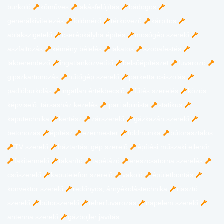
burkoló
kőműves
lakásfelújítás
bádogos
generálkivitelezés
földmérő
térkövező
kárpitos
ablakszigetelő
cserépkályha építés
mosógép szerelő
aszfaltozás
kémény bélelés
lakatos
szobafestés
lakberendező
ingatlanközvetítő
belsőépítészet
fuvarozó
gipszkartonozás
hűtőgép szerelő
parketta csiszolás
padlóburkolás
ingatlan értékbecslő
fűtés szerelés
közös
képviselő, társasház kezelés
ipari alpinista
statikus
kaputechnika
kertész
zárszerelő
gázkazán szerelő
betonozás
építész
ezermester
földmunka
bútorasztalos
TV szerelő
háztartási gép szerelő
építési műszaki ellenőr
fakitermelő
takarító
tapétázó
ereszcsatorna szerelés
csőszerelő
kaputelefon szerelő
vakoló
épületbontás
konvektor szerelő
redőnyös, árnyékolástechnika
riasztó
szerelő
bútorszerelő
teherfuvarozás
napelem szerelő
antenna szerelő
gázbojler javítás