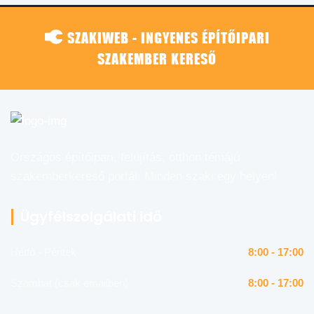
SZAKIWEB - INGYENES ÉPÍTŐIPARI
SZAKEMBER KERESŐ
Országos építőipari, felújítás, otthon témájú
szakemberkereső portál. Minden szaki egy helyen!
Ügyfélszolgálati idő
Hétfő - Péntek
8:00 - 17:00
Szombat (csak emailben)
8:00 - 17:00