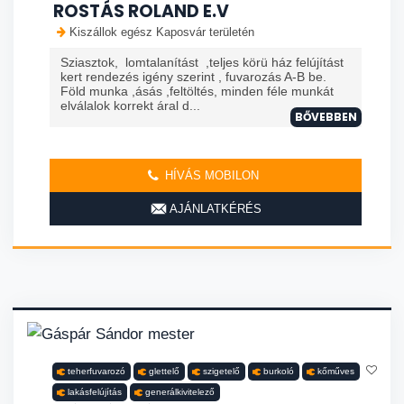
ROSTÁS ROLAND E.V
Kiszállok egész Kaposvár területén
Sziasztok, lomtalanítást ,teljes körü ház felújítást
kert rendezés igény szerint , fuvarozás A-B be.
Föld munka ,ásás ,feltöltés, minden féle munkát
elválalok korrekt áral d...
BŐVEBBEN
HÍVÁS MOBILON
AJÁNLATKÉRÉS
teherfuvarozó
glettelő
szigetelő
burkoló
kőműves
lakásfelújítás
generálkivitelező