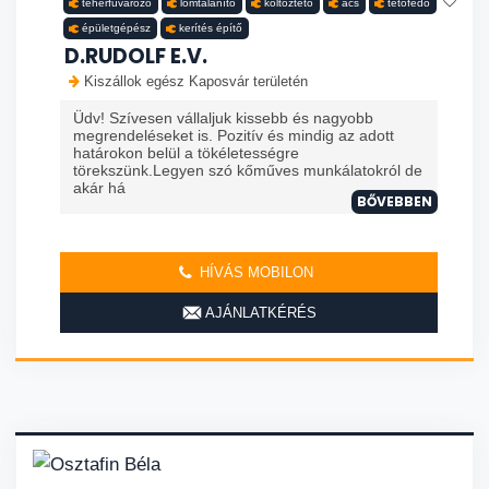
teherfuvarozó
lomtalanító
költöztető
ács
tetőfedő
épületgépész
kerítés építő
D.RUDOLF E.V.
Kiszállok egész Kaposvár területén
Üdv! Szívesen vállaljuk kissebb és nagyobb
megrendeléseket is. Pozitív és mindig az adott
határokon belül a tökéletességre
törekszünk.Legyen szó kőműves munkálatokról de
akár há
BŐVEBBEN
HÍVÁS MOBILON
AJÁNLATKÉRÉS