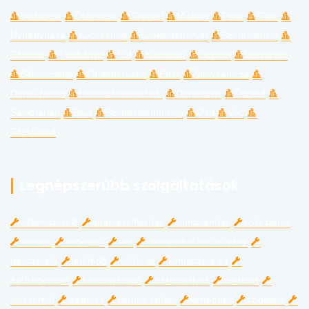
Budapest
Debrecen
Szeged
Miskolc
Pécs
Győr
Nyíregyháza
Kecskemét
Székesfehérvár
Szombathely
Szolnok
Tatabánya
Érd
Kaposvár
Sopron
Veszprém
Békéscsaba
Zalaegerszeg
Eger
Nagykanizsa
Dunaújváros
Hódmezővásárhely
Dunakeszi
Cegléd
Salgótarján
Baja
Szigetszentmiklós
Ózd
Vác
Szekszárd
Legnépszerűbb szolgáltatások
villanyszerelő
duguláselhárítás
lomtalanítás
költöztetés
üveges
hegesztő
ács
energetikai tanúsítvány
gázszerelő
tetőfedő
kútfúrás
klímaszerelés
épületgépész
kéményseprő
esztergályos
asztalos
vízszerelő
glettelés
kerítés építés
kertépítés
szigetelő