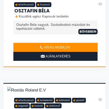
teherfuvarozó
fuvarozó
OSZTAFIN BÉLA
Kiszállok egész Kaposvár területén
Osztafin Béla vagyok. Szobafestést mázolást és
tapétázást vállalok.
BŐVEBBEN
HÍVÁS MOBILON
AJÁNLATKÉRÉS
teherfuvarozó
lomtalanító
költöztető
glettelő
szigetelő
burkoló
térkövező