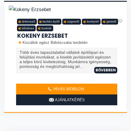
térkövező
kerítés építő
szigetelő
kertépítő
glettelő
kőműves
burkoló
KOKENY ERZSEBET
Kiszállok egész Békéscsaba területén
Több éves tapasztalattal vállalok építőipari és
felújítási munkákat, a kisebb javításoktól egészen
a teljes körű kivitelezésig. Munkámra igényesség,
pontosság és megbízhatóság jel...
BŐVEBBEN
HÍVÁS MOBILON
AJÁNLATKÉRÉS