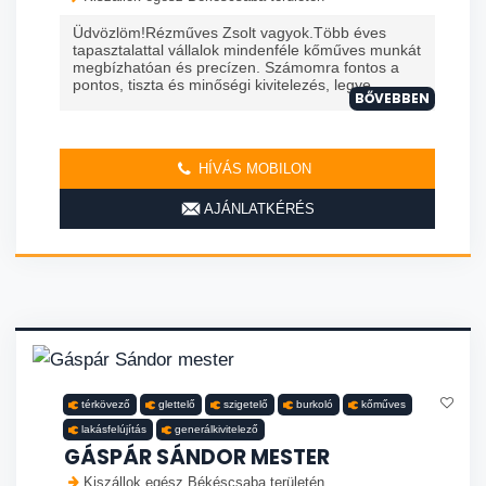
Üdvözlöm!Rézműves Zsolt vagyok.Több éves
tapasztalattal vállalok mindenféle kőműves munkát
megbízhatóan és precízen. Számomra fontos a
pontos, tiszta és minőségi kivitelezés, legye...
BŐVEBBEN
HÍVÁS MOBILON
AJÁNLATKÉRÉS
térkövező
glettelő
szigetelő
burkoló
kőműves
lakásfelújítás
generálkivitelező
GÁSPÁR SÁNDOR MESTER
Kiszállok egész Békéscsaba területén