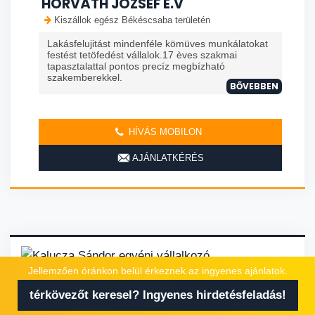
HORVÁTH JÓZSEF E.V
Kiszállok egész Békéscsaba területén
Lakásfelujitást mindenféle kömüves munkálatokat
festést tetöfedést vállalok.17 èves szakmai
tapasztalattal pontos precíz megbízható
szakemberekkel.
BŐVEBBEN
HÍVÁS MOBILON
AJÁNLATKÉRÉS
Jellemzően óránkon belül érkeznek az ingyenes ajánlatok.
térkövező
kerítés építő
kertépítő
glettelő
kőműves
térkövezőt keresel? Ingyenes hirdetésfeladás!
lakásfelújítás
generálkivitelező