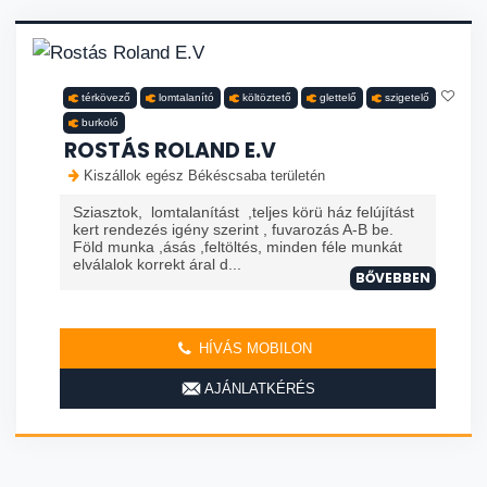
térkövező
lomtalanító
költöztető
glettelő
szigetelő
burkoló
ROSTÁS ROLAND E.V
Kiszállok egész Békéscsaba területén
Sziasztok, lomtalanítást ,teljes körü ház felújítást
kert rendezés igény szerint , fuvarozás A-B be.
Föld munka ,ásás ,feltöltés, minden féle munkát
elválalok korrekt áral d...
BŐVEBBEN
HÍVÁS MOBILON
AJÁNLATKÉRÉS