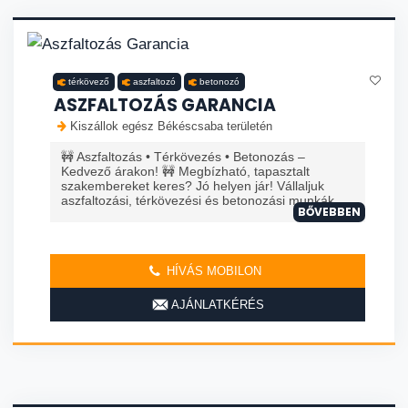
térkövező
aszfaltozó
betonozó
ASZFALTOZÁS GARANCIA
Kiszállok egész Békéscsaba területén
🚧 Aszfaltozás • Térkövezés • Betonozás –
Kedvező árakon! 🚧 Megbízható, tapasztalt
szakembereket keres? Jó helyen jár! Vállaljuk
aszfaltozási, térkövezési és betonozási munkák...
BŐVEBBEN
HÍVÁS MOBILON
AJÁNLATKÉRÉS