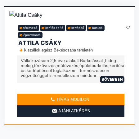
térkövező
kerítés építő
kertépítő
burkoló
épületbontó
ATTILA CSÁKY
Kiszállok egész Békéscsaba területén
Vállalkozásom 2,5 éve alakult.Burkolással ,hideg-
meleg,térkövezés,műfüvezés,épületburkolás,kerítésépítésse
és kertépítéssel foglalkozom. Természetesen
végzettséggel is rendelkezem mindenr...
BŐVEBBEN
HÍVÁS MOBILON
AJÁNLATKÉRÉS