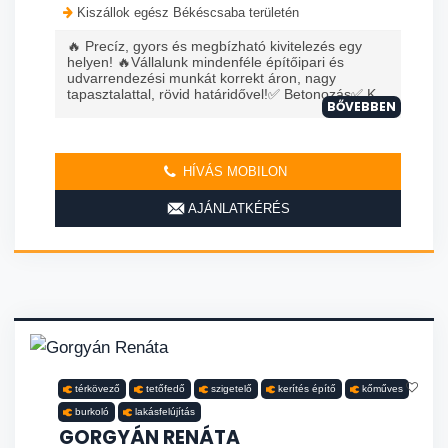
Kiszállok egész Békéscsaba területén
🔥 Precíz, gyors és megbízható kivitelezés egy
helyen! 🔥Vállalunk mindenféle építőipari és
udvarrendezési munkát korrekt áron, nagy
tapasztalattal, rövid határidővel!✅ Betonozás✅ K...
BŐVEBBEN
HÍVÁS MOBILON
AJÁNLATKÉRÉS
térkövező
tetőfedő
szigetelő
kerítés építő
kőműves
burkoló
lakásfelújítás
GORGYÁN RENÁTA