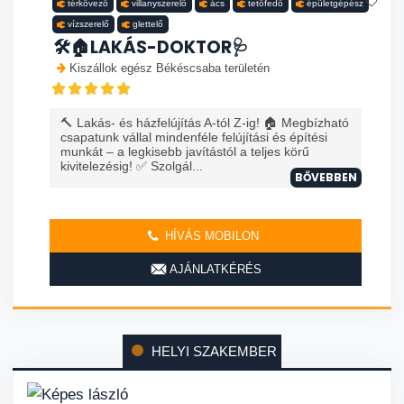
térkövező
villanyszerelő
ács
tetőfedő
épületgépész
vízszerelő
glettelő
🛠️🏠LAKÁS-DOKTOR🩺
Kiszállok egész Békéscsaba területén
🔨 Lakás- és házfelújítás A-tól Z-ig! 🏠 Megbízható
csapatunk vállal mindenféle felújítási és építési
munkát – a legkisebb javítástól a teljes körű
kivitelezésig! ✅ Szolgál...
BŐVEBBEN
HÍVÁS MOBILON
AJÁNLATKÉRÉS
HELYI SZAKEMBER