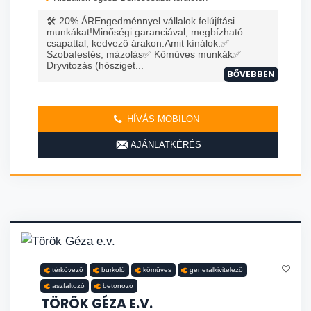
🛠️ 20% ÁREngedménnyel vállalok felújítási
munkákat!Minőségi garanciával, megbízható
csapattal, kedvező árakon.Amit kínálok:✅
Szobafestés, mázolás✅ Kőműves munkák✅
Dryvitozás (hősziget...
BŐVEBBEN
HÍVÁS MOBILON
AJÁNLATKÉRÉS
térkövező
burkoló
kőműves
generálkivitelező
aszfaltozó
betonozó
TÖRÖK GÉZA E.V.