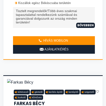
Kiszállok egész Békéscsaba területén
Tisztelt megrendelők!Több éves szakmai
tapasztalattal rendelkezünk számlával és
garanciával dolgozunk az ország minden
területén!
BŐVEBBEN
HÍVÁS MOBILON
AJÁNLATKÉRÉS
térkövező
glettelő
kerítés építő
kertépítő
szigetelő
burkoló
kőműves
FARKAS BÉCY