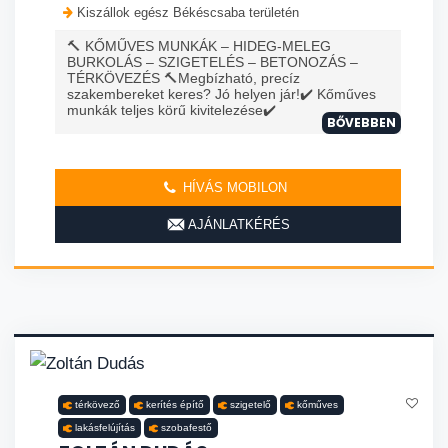
Kiszállok egész Békéscsaba területén
🔨 KŐMŰVES MUNKÁK – HIDEG-MELEG
BURKOLÁS – SZIGETELÉS – BETONOZÁS –
TÉRKÖVEZÉS 🔨Megbízható, precíz
szakembereket keres? Jó helyen jár!✔️ Kőműves
munkák teljes körű kivitelezése✔️
BŐVEBBEN
HÍVÁS MOBILON
AJÁNLATKÉRÉS
térkövező
kerítés építő
szigetelő
kőműves
lakásfelújítás
szobafestő