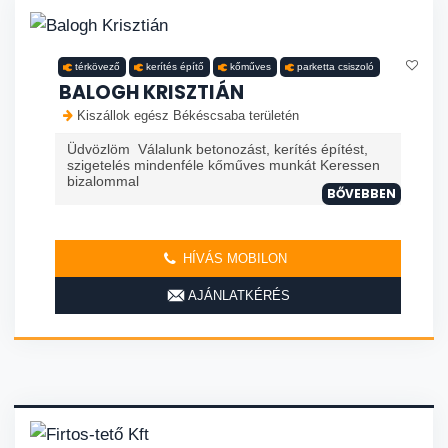
térkövező
kerítés építő
kőműves
parketta csiszoló
BALOGH KRISZTIÁN
Kiszállok egész Békéscsaba területén
Üdvözlöm Válalunk betonozást, kerítés építést,
szigetelés mindenféle kőműves munkát Keressen
bizalommal
BŐVEBBEN
HÍVÁS MOBILON
AJÁNLATKÉRÉS