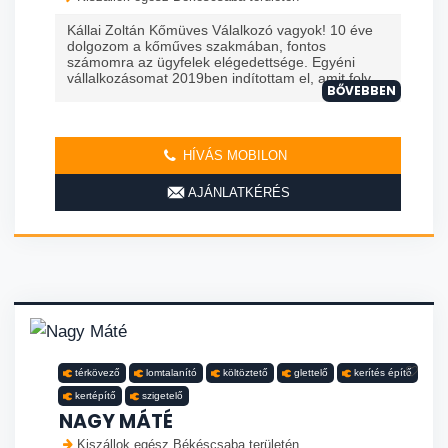
Kállai Zoltán Kőmüves Válalkozó vagyok! 10 éve
dolgozom a kőműves szakmában, fontos
számomra az ügyfelek elégedettsége. Egyéni
vállalkozásomat 2019ben indítottam el, amit foly...
BŐVEBBEN
HÍVÁS MOBILON
AJÁNLATKÉRÉS
térkövező
lomtalanító
költöztető
glettelő
kerítés építő
kertépítő
szigetelő
NAGY MÁTÉ
Kiszállok egész Békéscsaba területén