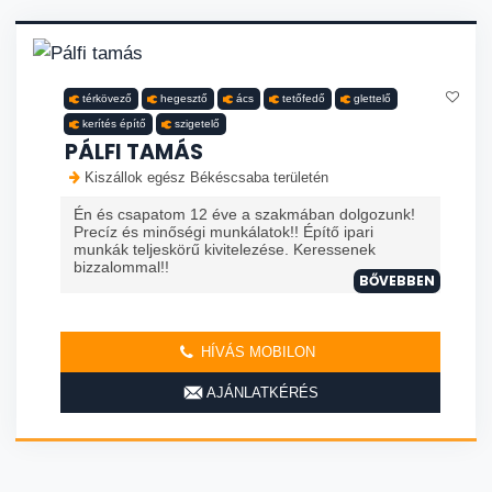
térkövező
hegesztő
ács
tetőfedő
glettelő
kerítés építő
szigetelő
PÁLFI TAMÁS
Kiszállok egész Békéscsaba területén
Én és csapatom 12 éve a szakmában dolgozunk!
Precíz és minőségi munkálatok!! Építő ipari
munkák teljeskörű kivitelezése. Keressenek
bizzalommal!!
BŐVEBBEN
HÍVÁS MOBILON
AJÁNLATKÉRÉS