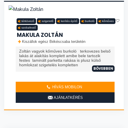
térkövező
szigetelő
kerítés építő
burkoló
kőműves
szobafestő
MAKULA ZOLTÁN
Kiszállok egész Békéscsaba területén
Zoltán vagyok kőműves burkoló terkovezes belső
lakás át alakítás komplett amibe bele tartozik
festes laminált parketta rakása is plusz külső
homlokzat szigetelés kompletten
BŐVEBBEN
HÍVÁS MOBILON
AJÁNLATKÉRÉS