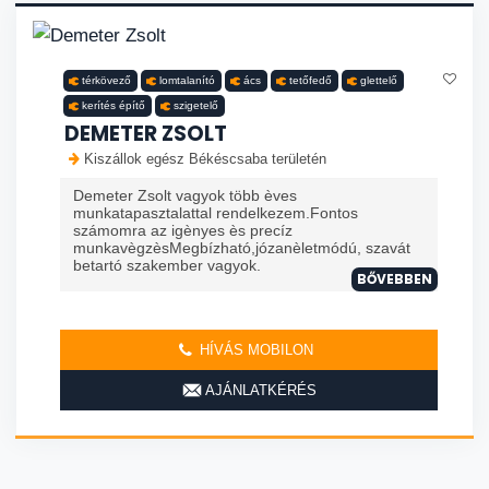
térkövező
lomtalanító
ács
tetőfedő
glettelő
kerítés építő
szigetelő
DEMETER ZSOLT
Kiszállok egész Békéscsaba területén
Demeter Zsolt vagyok több èves
munkatapasztalattal rendelkezem.Fontos
számomra az igènyes ès precíz
munkavègzèsMegbízható,józanèletmódú, szavát
betartó szakember vagyok.
BŐVEBBEN
HÍVÁS MOBILON
AJÁNLATKÉRÉS