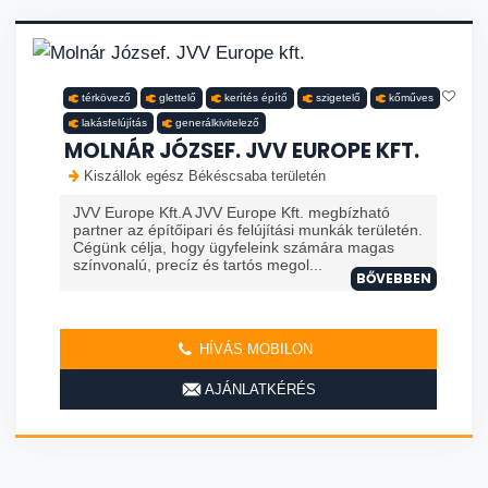
térkövező
glettelő
kerítés építő
szigetelő
kőműves
lakásfelújítás
generálkivitelező
MOLNÁR JÓZSEF. JVV EUROPE KFT.
Kiszállok egész Békéscsaba területén
JVV Europe Kft.A JVV Europe Kft. megbízható
partner az építőipari és felújítási munkák területén.
Cégünk célja, hogy ügyfeleink számára magas
színvonalú, precíz és tartós megol...
BŐVEBBEN
HÍVÁS MOBILON
AJÁNLATKÉRÉS