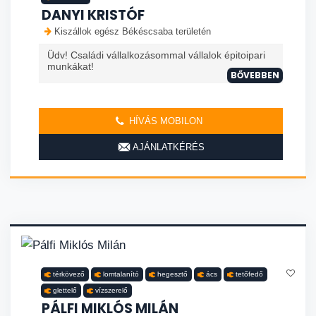
DANYI KRISTÓF
Kiszállok egész Békéscsaba területén
Üdv! Családi vállalkozásommal vállalok épitoipari
munkákat!
BŐVEBBEN
HÍVÁS MOBILON
AJÁNLATKÉRÉS
térkövező
lomtalanító
hegesztő
ács
tetőfedő
glettelő
vízszerelő
PÁLFI MIKLÓS MILÁN