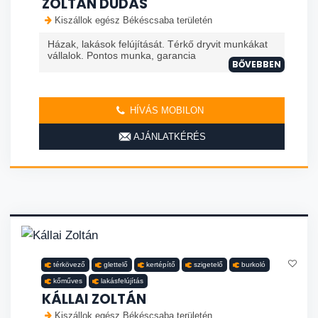
ZOLTÁN DUDÁS
Kiszállok egész Békéscsaba területén
Házak, lakások felújítását. Térkő dryvit munkákat
vállalok. Pontos munka, garancia
BŐVEBBEN
HÍVÁS MOBILON
AJÁNLATKÉRÉS
térkövező
glettelő
kertépítő
szigetelő
burkoló
kőműves
lakásfelújítás
KÁLLAI ZOLTÁN
Kiszállok egész Békéscsaba területén