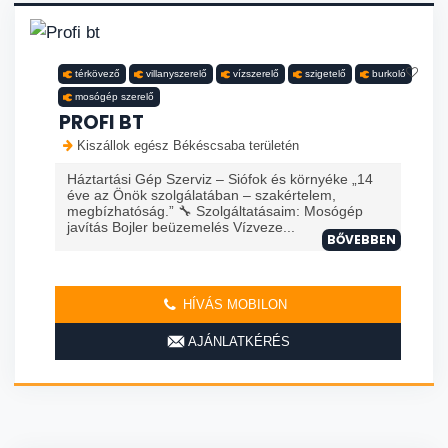
térkövező
villanyszerelő
vízszerelő
szigetelő
burkoló
mosógép szerelő
PROFI BT
Kiszállok egész Békéscsaba területén
Háztartási Gép Szerviz – Siófok és környéke „14
éve az Önök szolgálatában – szakértelem,
megbízhatóság.” 🔧 Szolgáltatásaim: Mosógép
javítás Bojler beüzemelés Vízveze...
BŐVEBBEN
HÍVÁS MOBILON
AJÁNLATKÉRÉS