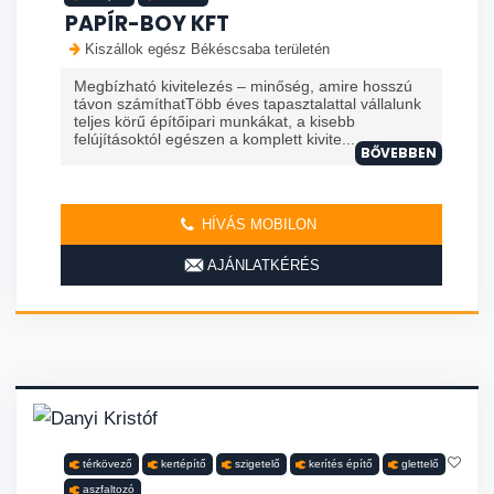
PAPÍR-BOY KFT
Kiszállok egész Békéscsaba területén
Megbízható kivitelezés – minőség, amire hosszú
távon számíthatTöbb éves tapasztalattal vállalunk
teljes körű építőipari munkákat, a kisebb
felújításoktól egészen a komplett kivite...
BŐVEBBEN
HÍVÁS MOBILON
AJÁNLATKÉRÉS
térkövező
kertépítő
szigetelő
kerítés építő
glettelő
aszfaltozó