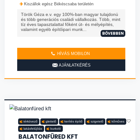
Kiszállok egész Békéscsaba területén
Török Géza e.v. egy 100%-ban magyar tulajdonú
és több generációs családi vállalkozás. Több, mint
tíz éves tapasztalattal főként út- és mélyépítés,
valamint egyéb építőipari munk...
BŐVEBBEN
HÍVÁS MOBILON
AJÁNLATKÉRÉS
térkövező
glettelő
kerítés építő
szigetelő
kőműves
lakásfelújítás
burkoló
BALATONFÜRED KFT