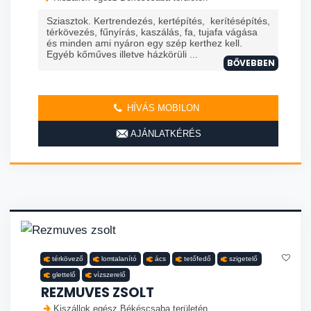
Sziasztok. Kertrendezés, kertépítés, kerítésépítés,
térkövezés, fűnyírás, kaszálás, fa, tujafa vágása
és minden ami nyáron egy szép kerthez kell.
Egyéb kőműves illetve házkörüli ...
BŐVEBBEN
HÍVÁS MOBILON
AJÁNLATKÉRÉS
térkövező
lomtalanító
ács
tetőfedő
szigetelő
glettelő
vízszerelő
REZMUVES ZSOLT
Kiszállok egész Békéscsaba területén