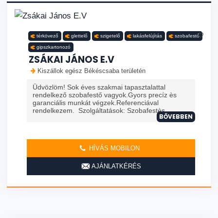
térkövező
glettelő
szigetelő
lakásfelújítás
szobafestő
gipszkartonozó
ZSÁKAI JÁNOS E.V
Kiszállok egész Békéscsaba területén
Üdvözlöm! Sok éves szakmai tapasztalattal
rendelkező szobafestő vagyok.Gyors precíz ès
garanciális munkát végzek.Referenciával
rendelkezem. Szolgáltatások: Szobafestès ...
BŐVEBBEN
HÍVÁS MOBILON
AJÁNLATKÉRÉS