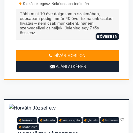
Kiszállok egész Békéscsaba területén
Több mint 10 éve dolgozom a szakmában,
édesapám pedig immár 40 éve. Ez nálunk családi
hivatás – nem csak munkaként, hanem
szenvedéllyel csináljuk. Jelenleg egy 7 fős
összesz...
BŐVEBBEN
HÍVÁS MOBILON
AJÁNLATKÉRÉS
térkövező
tetőfedő
kerítés építő
glettelő
kőműves
szobafestő