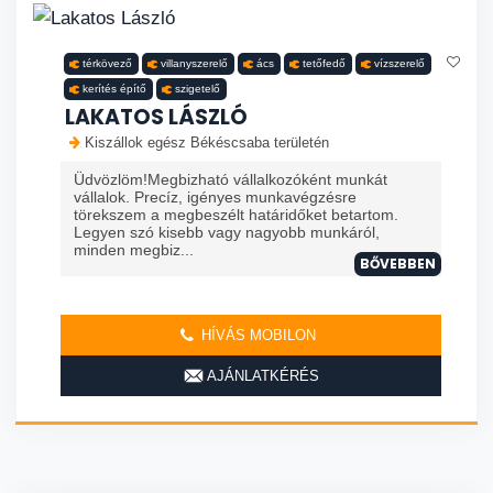
térkövező
villanyszerelő
ács
tetőfedő
vízszerelő
kerítés építő
szigetelő
LAKATOS LÁSZLÓ
Kiszállok egész Békéscsaba területén
Üdvözlöm!Megbizható vállalkozóként munkát
vállalok. Precíz, igényes munkavégzésre
törekszem a megbeszélt határidőket betartom.
Legyen szó kisebb vagy nagyobb munkáról,
minden megbiz...
BŐVEBBEN
HÍVÁS MOBILON
AJÁNLATKÉRÉS