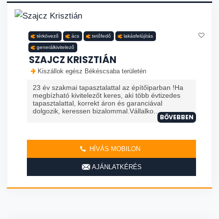
térkövező
ács
tetőfedő
lakásfelújítás
generálkivitelező
SZAJCZ KRISZTIÁN
Kiszállok egész Békéscsaba területén
23 év szakmai tapasztalattal az építőiparban !Ha
megbízható kivitelezőt keres, aki több évtizedes
tapasztalattal, korrekt áron és garanciával
dolgozik, keressen bizalommal.Vállalko...
BŐVEBBEN
HÍVÁS MOBILON
AJÁNLATKÉRÉS