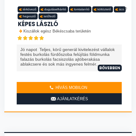
térkövező
duguláselhárító
lomtalanító
költöztető
ács
hegesztő
tetőfedő
KÉPES LÁSZLÓ
Kiszállok egész Békéscsaba területén
Jó napot Teljes, körű generál kivitelezést vállalok
festés burkolás fürdőszoba felújítás földmunka
falazás burkolás facsiszolás ajtóberakása
ablakcsere és sok más ingyenes felmér...
BŐVEBBEN
HÍVÁS MOBILON
AJÁNLATKÉRÉS