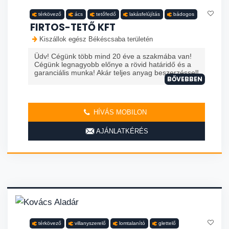
térkövező
ács
tetőfedő
lakásfelújítás
bádogos
FIRTOS-TETŐ KFT
Kiszállok egész Békéscsaba területén
Üdv! Cégünk több mind 20 éve a szakmába van!
Cégünk legnagyobb előnye a rövid határidő és a
garanciális munka! Akár teljes anyag beszerzéssel!
BŐVEBBEN
HÍVÁS MOBILON
AJÁNLATKÉRÉS
térkövező
villanyszerelő
lomtalanító
glettelő