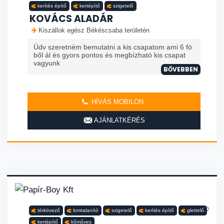
kerítés építő
kertépítő
szigetelő
KOVÁCS ALADÁR
Kiszállok egész Békéscsaba területén
Üdv szeretném bemutatni a kis csapatom ami 6 fö
ből ál ès gyors pontos és megbízható kis csapat
vagyunk
BŐVEBBEN
HÍVÁS MOBILON
AJÁNLATKÉRÉS
térkövező
lomtalanító
szigetelő
kerítés építő
glettelő
kertépítő
kőműves