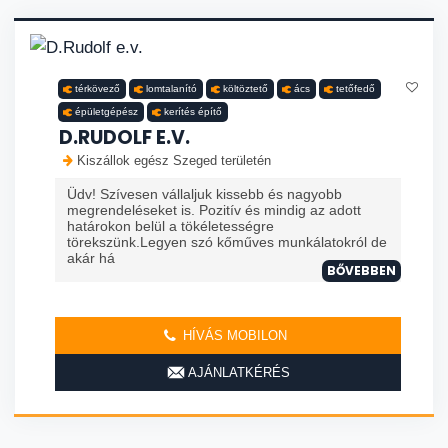
térkövező
lomtalanító
költöztető
ács
tetőfedő
épületgépész
kerítés építő
D.RUDOLF E.V.
Kiszállok egész Szeged területén
Üdv! Szívesen vállaljuk kissebb és nagyobb
megrendeléseket is. Pozitív és mindig az adott
határokon belül a tökéletességre
törekszünk.Legyen szó kőműves munkálatokról de
akár há
BŐVEBBEN
HÍVÁS MOBILON
AJÁNLATKÉRÉS