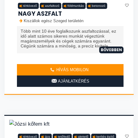
térkövező
aszfaltozó
földmunkás
betonozó
NAGY ASZFALT
Kiszállok egész Szeged területén
Több mint 10 éve foglalkozunk aszfaltozással, ez
idő alatt számos sikeres munkát végeztünk
magánszemélyek és cégek számára egyaránt.
Cégünk számára a minőség, a precíz kivitele...
BŐVEBBEN
HÍVÁS MOBILON
AJÁNLATKÉRÉS
térkövező
ács
tetőfedő
glettelő
kerítés építő