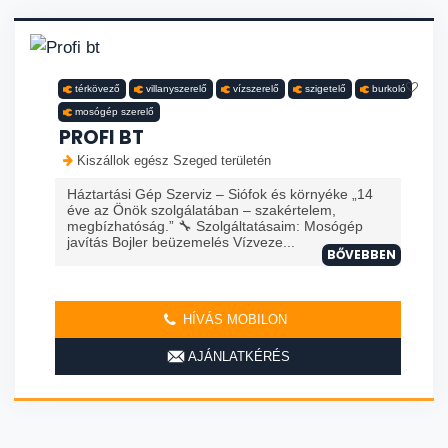
térkövező
villanyszerelő
vízszerelő
szigetelő
burkoló
mosógép szerelő
PROFI BT
Kiszállok egész Szeged területén
Háztartási Gép Szerviz – Siófok és környéke „14
éve az Önök szolgálatában – szakértelem,
megbízhatóság.” 🔧 Szolgáltatásaim: Mosógép
javítás Bojler beüzemelés Vízveze...
BŐVEBBEN
HÍVÁS MOBILON
AJÁNLATKÉRÉS