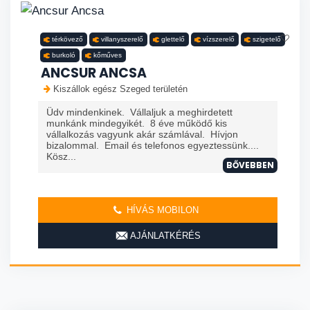
térkövező
villanyszerelő
glettelő
vízszerelő
szigetelő
burkoló
kőműves
ANCSUR ANCSA
Kiszállok egész Szeged területén
Üdv mindenkinek. Vállaljuk a meghirdetett
munkánk mindegyikét. 8 éve működő kis
vállalkozás vagyunk akár számlával. Hívjon
bizalommal. Email és telefonos egyeztessünk....
Kösz...
BŐVEBBEN
HÍVÁS MOBILON
AJÁNLATKÉRÉS