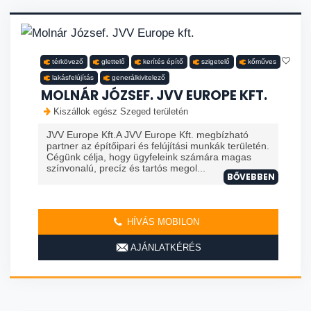
térkövező
glettelő
kerítés építő
szigetelő
kőműves
lakásfelújítás
generálkivitelező
MOLNÁR JÓZSEF. JVV EUROPE KFT.
Kiszállok egész Szeged területén
JVV Europe Kft.A JVV Europe Kft. megbízható
partner az építőipari és felújítási munkák területén.
Cégünk célja, hogy ügyfeleink számára magas
színvonalú, precíz és tartós megol...
BŐVEBBEN
HÍVÁS MOBILON
AJÁNLATKÉRÉS