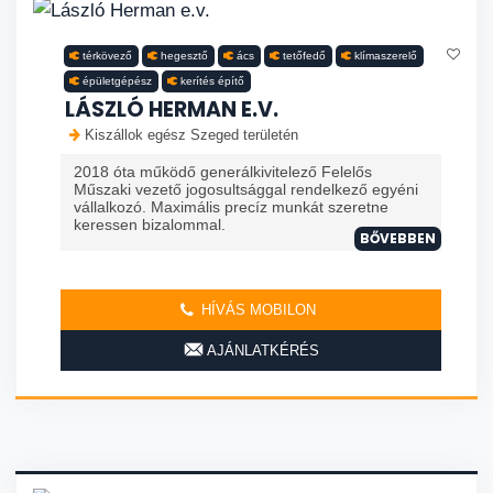
térkövező
hegesztő
ács
tetőfedő
klímaszerelő
épületgépész
kerítés építő
LÁSZLÓ HERMAN E.V.
Kiszállok egész Szeged területén
2018 óta működő generálkivitelező Felelős
Műszaki vezető jogosultsággal rendelkező egyéni
vállalkozó. Maximális precíz munkát szeretne
keressen bizalommal.
BŐVEBBEN
HÍVÁS MOBILON
AJÁNLATKÉRÉS