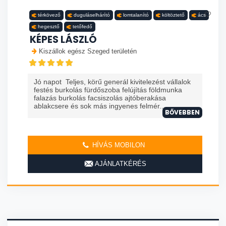
térkövező
duguláselhárító
lomtalanító
költöztető
ács
hegesztő
tetőfedő
KÉPES LÁSZLÓ
Kiszállok egész Szeged területén
Jó napot Teljes, körű generál kivitelezést vállalok
festés burkolás fürdőszoba felújítás földmunka
falazás burkolás facsiszolás ajtóberakása
ablakcsere és sok más ingyenes felmér...
BŐVEBBEN
HÍVÁS MOBILON
AJÁNLATKÉRÉS