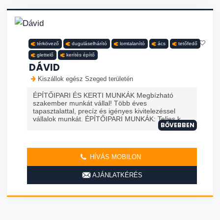
térkövező
duguláselhárító
lomtalanító
ács
tetőfedő
glettelő
kerítés építő
DÁVID
Kiszállok egész Szeged területén
ÉPÍTŐIPARI ÉS KERTI MUNKÁK Megbízható
szakember munkát vállal! Több éves
tapasztalattal, precíz és igényes kivitelezéssel
vállalok munkát. ÉPÍTŐIPARI MUNKÁK: Teljes k...
BŐVEBBEN
HÍVÁS MOBILON
AJÁNLATKÉRÉS