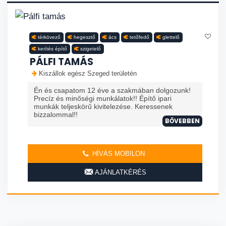
térkövező
hegesztő
ács
tetőfedő
glettelő
kerítés építő
szigetelő
PÁLFI TAMÁS
Kiszállok egész Szeged területén
Én és csapatom 12 éve a szakmában dolgozunk!
Precíz és minőségi munkálatok!! Építő ipari
munkák teljeskörű kivitelezése. Keressenek
bizzalommal!!
BŐVEBBEN
HÍVÁS MOBILON
AJÁNLATKÉRÉS