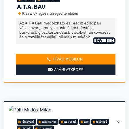
A.T.A. BAU
Kiszállok egész Szeged területén
Az A.T.A Bau megbízható és precíz építőipari
vállalkozás, amely lakásfelújítást, festést,
burkolást, gipszkartonozást, vakolást, térkövezést
és sittszállítást vállal. Minden munkánk...
BŐVEBBEN
HÍVÁS MOBILON
AJÁNLATKÉRÉS
térkövező
lomtalanító
hegesztő
ács
tetőfedő
glettelő
vízszerelő