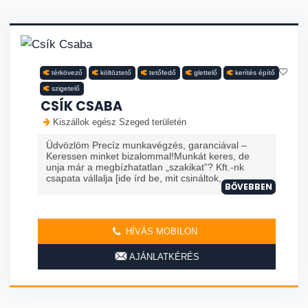
térkövező
költöztető
tetőfedő
glettelő
kerítés építő
szigetelő
CSÍK CSABA
Kiszállok egész Szeged területén
Üdvözlöm Precíz munkavégzés, garanciával –
Keressen minket bizalommal!Munkát keres, de
unja már a megbízhatatlan „szakikat”? Kft.-nk
csapata vállalja [ide írd be, mit csináltok, ...
BŐVEBBEN
HÍVÁS MOBILON
AJÁNLATKÉRÉS