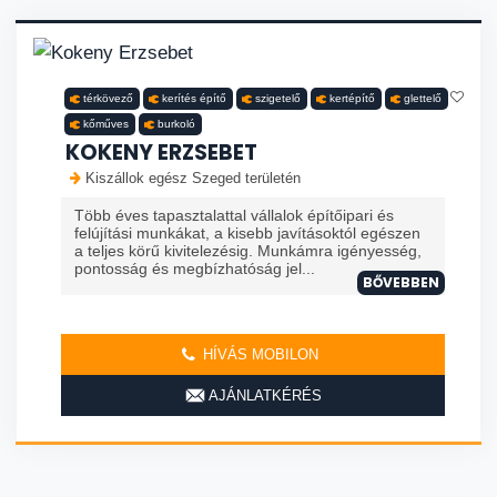
térkövező
kerítés építő
szigetelő
kertépítő
glettelő
kőműves
burkoló
KOKENY ERZSEBET
Kiszállok egész Szeged területén
Több éves tapasztalattal vállalok építőipari és
felújítási munkákat, a kisebb javításoktól egészen
a teljes körű kivitelezésig. Munkámra igényesség,
pontosság és megbízhatóság jel...
BŐVEBBEN
HÍVÁS MOBILON
AJÁNLATKÉRÉS