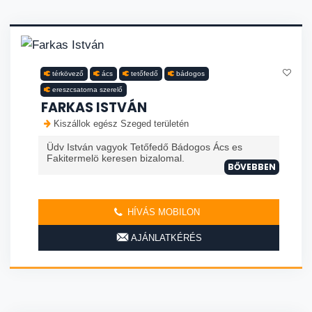
térkövező
ács
tetőfedő
bádogos
ereszcsatorna szerelő
FARKAS ISTVÁN
Kiszállok egész Szeged területén
Üdv István vagyok Tetőfedő Bádogos Ács es
Fakitermelö keresen bizalomal.
BŐVEBBEN
HÍVÁS MOBILON
AJÁNLATKÉRÉS