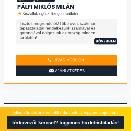
PÁLFI MIKLÓS MILÁN
Kiszállok egész Szeged területén
Tisztelt megrendelők!Több éves szakmai
tapasztalattal rendelkezünk számlával és
garanciával dolgozunk az ország minden
területén!
BŐVEBBEN
HÍVÁS MOBILON
AJÁNLATKÉRÉS
Jellemzően óránkon belül érkeznek az ingyenes ajánlatok.
térkövezőt keresel? Ingyenes hirdetésfeladás!
térkövező
lomtalanító
szigetelő
kerítés építő
glettelő
kertépítő
kőműves