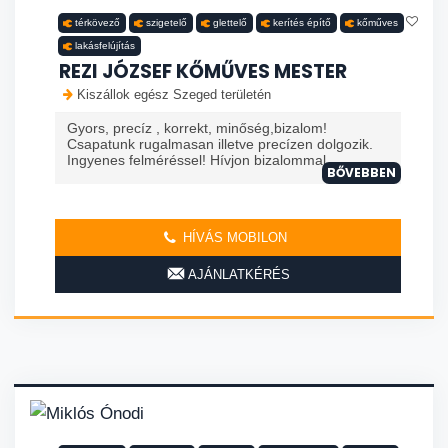
térkövező
szigetelő
glettelő
kerítés építő
kőműves
lakásfelújítás
REZI JÓZSEF KŐMŰVES MESTER
Kiszállok egész Szeged területén
Gyors, precíz , korrekt, minőség,bizalom!
Csapatunk rugalmasan illetve precízen dolgozik.
Ingyenes felméréssel! Hívjon bizalommal.
BŐVEBBEN
HÍVÁS MOBILON
AJÁNLATKÉRÉS