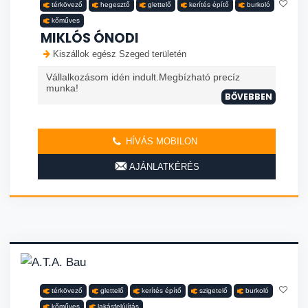
térkövező
hegesztő
glettelő
kerítés építő
burkoló
kőműves
MIKLÓS ÓNODI
Kiszállok egész Szeged területén
Vállalkozásom idén indult.Megbízható precíz
munka!
BŐVEBBEN
HÍVÁS MOBILON
AJÁNLATKÉRÉS
térkövező
glettelő
kerítés építő
szigetelő
burkoló
kőműves
lakásfelújítás