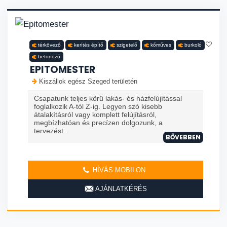
térkövező
kerítés építő
szigetelő
kőműves
burkoló
betonozó
EPITOMESTER
Kiszállok egész Szeged területén
Csapatunk teljes körű lakás- és házfelújítással
foglalkozik A-tól Z-ig. Legyen szó kisebb
átalakításról vagy komplett felújításról,
megbízhatóan és precízen dolgozunk, a
tervezést...
BŐVEBBEN
HÍVÁS MOBILON
AJÁNLATKÉRÉS