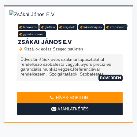
térkövező
glettelő
szigetelő
lakásfelújítás
szobafestő
gipszkartonozó
ZSÁKAI JÁNOS E.V
Kiszállok egész Szeged területén
Üdvözlöm! Sok éves szakmai tapasztalattal
rendelkező szobafestő vagyok.Gyors precíz ès
garanciális munkát végzek.Referenciával
rendelkezem. Szolgáltatások: Szobafestès ...
BŐVEBBEN
HÍVÁS MOBILON
AJÁNLATKÉRÉS