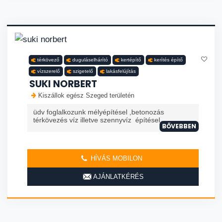
térkövező
duguláselhárító
kertépítő
kerítés építő
vízszerelő
szigetelő
lakásfelújítás
SUKI NORBERT
Kiszállok egész Szeged területén
üdv foglalkozunk mélyépítésel ,betonozás
térkövezés víz illetve szennyvíz építésel
BŐVEBBEN
HÍVÁS MOBILON
AJÁNLATKÉRÉS