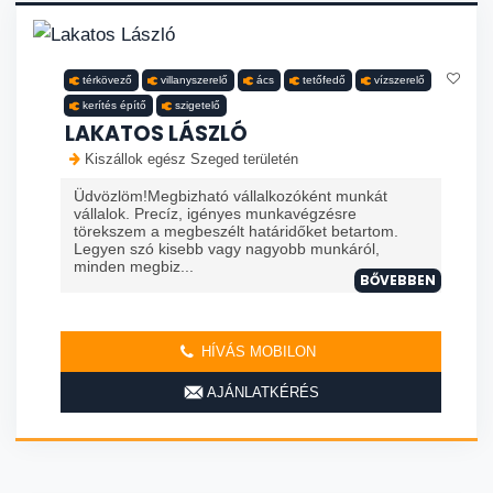
térkövező
villanyszerelő
ács
tetőfedő
vízszerelő
kerítés építő
szigetelő
LAKATOS LÁSZLÓ
Kiszállok egész Szeged területén
Üdvözlöm!Megbizható vállalkozóként munkát
vállalok. Precíz, igényes munkavégzésre
törekszem a megbeszélt határidőket betartom.
Legyen szó kisebb vagy nagyobb munkáról,
minden megbiz...
BŐVEBBEN
HÍVÁS MOBILON
AJÁNLATKÉRÉS