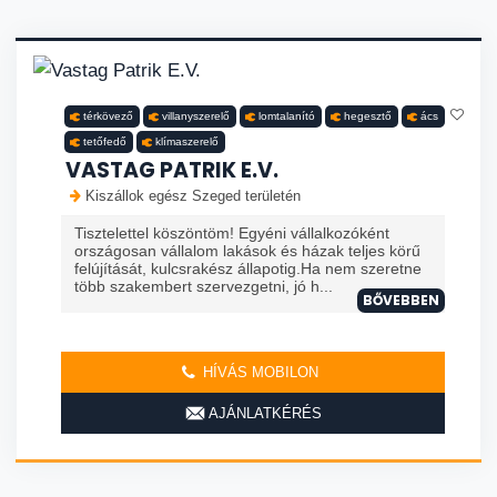
térkövező
villanyszerelő
lomtalanító
hegesztő
ács
tetőfedő
klímaszerelő
VASTAG PATRIK E.V.
Kiszállok egész Szeged területén
Tisztelettel köszöntöm! Egyéni vállalkozóként
országosan vállalom lakások és házak teljes körű
felújítását, kulcsrakész állapotig.Ha nem szeretne
több szakembert szervezgetni, jó h...
BŐVEBBEN
HÍVÁS MOBILON
AJÁNLATKÉRÉS