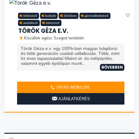
térkövező
burkoló
kőműves
generálkivitelező
aszfaltozó
betonozó
TÖRÖK GÉZA E.V.
Kiszállok egész Szeged területén
Török Géza e.v. egy 100%-ban magyar tulajdonú
és több generációs családi vállalkozás. Több, mint
tíz éves tapasztalattal főként út- és mélyépítés,
valamint egyéb építőipari munk...
BŐVEBBEN
HÍVÁS MOBILON
AJÁNLATKÉRÉS