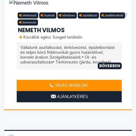
térkövező
burkoló
kőműves
aszfaltozó
padlóburkoló
betonozó
NEMETH VILMOS
Kiszállok egész Szeged területén
Vállalunk aszfaltozást, térkövezést, épületbontást
és teljes körű földmunkát gyors határidővel,
korrekt árakon.Szolgáltatásaink:• Út- és
udvaraszfaltozás• Térkövezés (járda, kocsibeál...
BŐVEBBEN
HÍVÁS MOBILON
AJÁNLATKÉRÉS