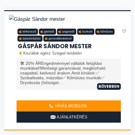
térkövező
glettelő
szigetelő
burkoló
kőműves
lakásfelújítás
generálkivitelező
GÁSPÁR SÁNDOR MESTER
Kiszállok egész Szeged területén
🛠️ 20% ÁREngedménnyel vállalok felújítási
munkákat!Minőségi garanciával, megbízható
csapattal, kedvező árakon.Amit kínálok:✅
Szobafestés, mázolás✅ Kőműves munkák✅
Dryvitozás (hősziget...
BŐVEBBEN
HÍVÁS MOBILON
AJÁNLATKÉRÉS