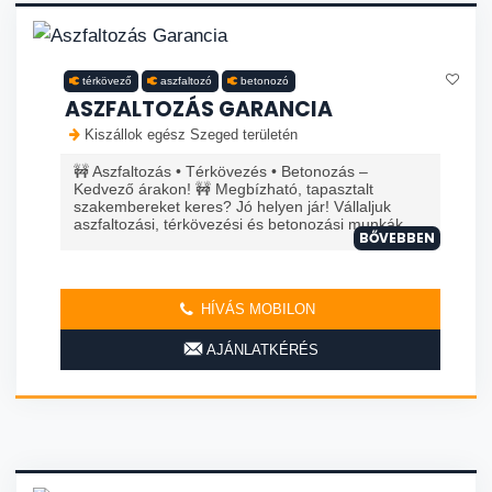
térkövező
aszfaltozó
betonozó
ASZFALTOZÁS GARANCIA
Kiszállok egész Szeged területén
🚧 Aszfaltozás • Térkövezés • Betonozás –
Kedvező árakon! 🚧 Megbízható, tapasztalt
szakembereket keres? Jó helyen jár! Vállaljuk
aszfaltozási, térkövezési és betonozási munkák...
BŐVEBBEN
HÍVÁS MOBILON
AJÁNLATKÉRÉS