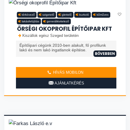
térkövező
szigetelő
glettelő
burkoló
kőműves
lakásfelújítás
generálkivitelező
ŐRSÉGI OKOPROFIL ÉPÍTŐIPAR KFT
Kiszállok egész Szeged területén
Építőipari cégünk 2010-ben alakult, fő profilunk
lakó és nem lakó ingatlanok építése.
BŐVEBBEN
HÍVÁS MOBILON
AJÁNLATKÉRÉS