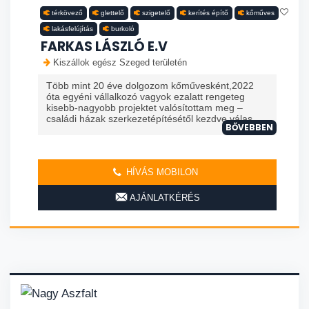
térkövező
glettelő
szigetelő
kerítés építő
kőműves
lakásfelújítás
burkoló
FARKAS LÁSZLÓ E.V
Kiszállok egész Szeged területén
Több mint 20 éve dolgozom kőművesként,2022
óta egyéni vállalkozó vagyok ezalatt rengeteg
kisebb-nagyobb projektet valósítottam meg –
családi házak szerkezetépítésétől kezdve válas...
BŐVEBBEN
HÍVÁS MOBILON
AJÁNLATKÉRÉS