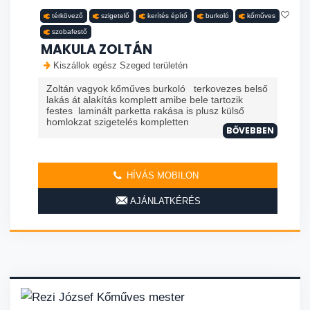
térkövező
szigetelő
kerítés építő
burkoló
kőműves
szobafestő
MAKULA ZOLTÁN
Kiszállok egész Szeged területén
Zoltán vagyok kőműves burkoló terkovezes belső
lakás át alakítás komplett amibe bele tartozik
festes laminált parketta rakása is plusz külső
homlokzat szigetelés kompletten
BŐVEBBEN
HÍVÁS MOBILON
AJÁNLATKÉRÉS