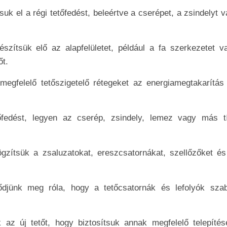
uk el a régi tetőfedést, beleértve a cserépet, a zsindelyt 
észítsük elő az alapfelületet, például a fa szerkezetet v
őt.
egfelelő tetőszigetelő rétegeket az energiamegtakarítás
őfedést, legyen az cserép, zsindely, lemez vagy más t
gzítsük a zsaluzatokat, ereszcsatornákat, szellőzőket é
jünk meg róla, hogy a tetőcsatornák és lefolyók sza
k az új tetőt, hogy biztosítsuk annak megfelelő telepítés