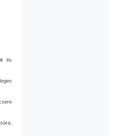
ét
és
leges
csere
sára,