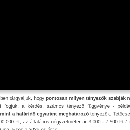
ben tárgyaljuk, hogy
pontosan milyen tényezők szabják 
ni fogjuk, a kérdés, számos tényező függvénye - példá
lamint a határidő egyaránt meghatározó
tényezők. Tetőcse
0.000 Ft, az általános négyzetméter ár 3.000 - 7.500 Ft / 
 / m2. Ezek a 2026-es árak.