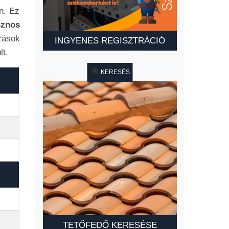
n. Ez
sznos
zások
INGYENES REGISZTRÁCIÓ
t.
KERESÉS
TETŐFEDŐ KERESÉSE