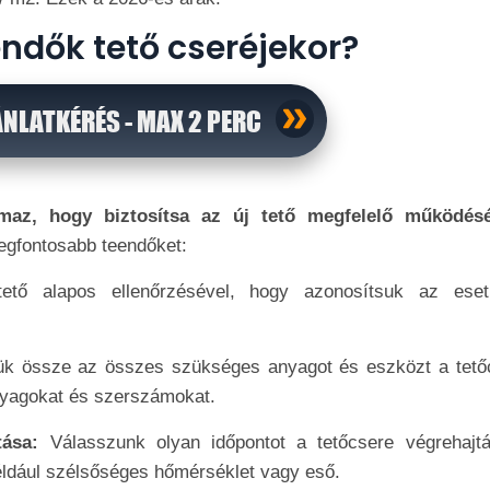
ndők tető cseréjekor?
ÁNLATKÉRÉS - MAX 2 PERC
lmaz, hogy biztosítsa az új tető megfelelő működés
legfontosabb teendőket:
ető alapos ellenőrzésével, hogy azonosítsuk az eset
ük össze az összes szükséges anyagot és eszközt a tető
anyagokat és szerszámokat.
ztása:
Válasszunk olyan időpontot a tetőcsere végrehajtá
például szélsőséges hőmérséklet vagy eső.