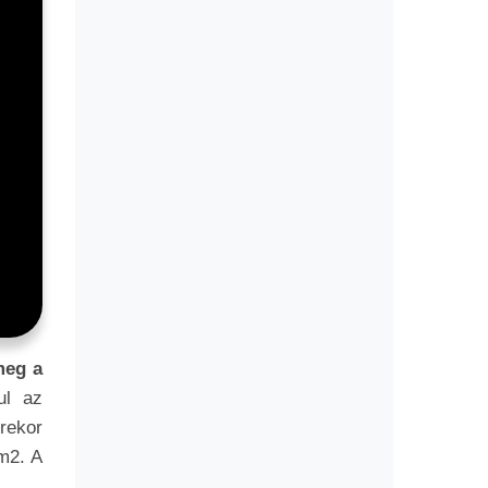
meg a
ul az
rekor
m2. A