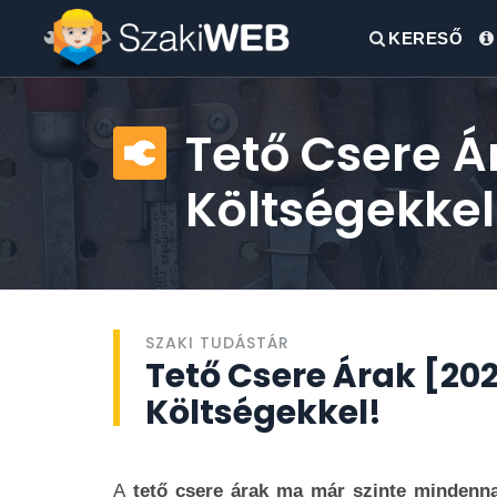
KERESŐ
Tető Csere Á
Költségekkel
SZAKI TUDÁSTÁR
Tető Csere Árak [202
Költségekkel!
A
tető csere árak ma már szinte mindenna