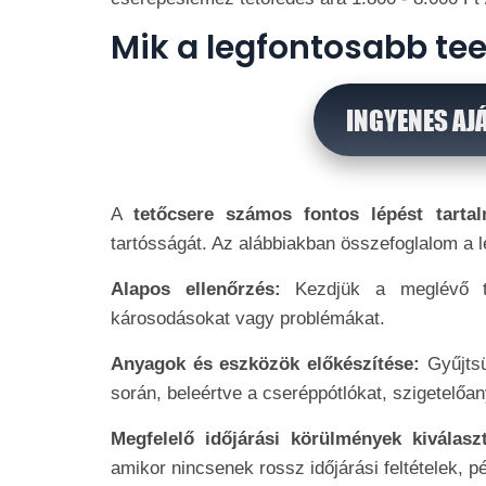
Mik a legfontosabb tee
INGYENES AJ
A
tetőcsere számos fontos lépést tarta
tartósságát. Az alábbiakban összefoglalom a 
Alapos ellenőrzés:
Kezdjük a meglévő t
károsodásokat vagy problémákat.
Anyagok és eszközök előkészítése:
Gyűjts
során, beleértve a cseréppótlókat, szigetelő
Megfelelő időjárási körülmények kiválas
amikor nincsenek rossz időjárási feltételek, 