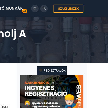
TŐ MUNKÁK
SZAKI LESZEK
44
olj A
REGISZTRÁLOK
táson