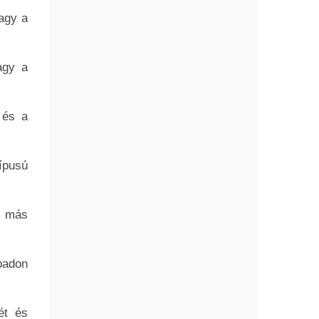
vagy a
agy a
 és a
ípusú
s más
badon
ét és