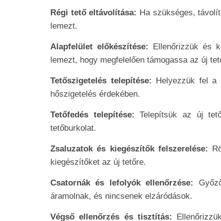
Régi tető eltávolítása:
Ha szükséges, távolíts
lemezt.
Alapfelület előkészítése:
Ellenőrizzük és k
lemezt, hogy megfelelően támogassa az új tet
Tetőszigetelés telepítése:
Helyezzük fel a m
hőszigetelés érdekében.
Tetőfedés telepítése:
Telepítsük az új tet
tetőburkolat.
Zsaluzatok és kiegészítők felszerelése:
Rö
kiegészítőket az új tetőre.
Csatornák és lefolyók ellenőrzése:
Győződ
áramolnak, és nincsenek elzáródások.
Végső ellenőrzés és tisztítás:
Ellenőrizzü