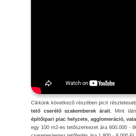
Cikkünk következő részében picit részleteseb
tető cserélő szakemberek árait
. Mint lát
építőipari piac helyzete, agglomeráció, va
egy 100 m2-es tetőszerkezet ára 600.000 - 80
cserepeslemez tetőfedés ára 1.800 - 8.000 Ft