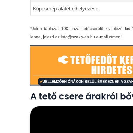
Kúpcserép alátét elhelyezése
*Jelen táblázat 100 hazai tetőcserélő kivitelező kis
lenne, jelezd az info@szakiweb.hu e-mail címen!
TETŐFEDŐT KE
HIRDETÉS
JELLEMZŐEN ÓRÁKON BELÜL ÉREKEZNEK A SZAK
A tető csere árakról b