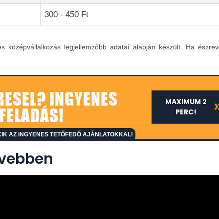
300 - 450 Ft
-és középvállalkozás legjellemzőbb adatai alapján készült. Ha észrev
RESEL? INGYENES
MAXIMUM 2
FELADÁS!
PERC!
IK AZ INGYENES TETŐFEDŐ AJÁNLATOKKAL!
ővebben