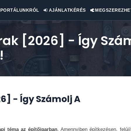
PORTÁLUNKRÓL
AJÁNLATKÉRÉS
MEGSZEREZHE
rak [2026] - Így Szám
!
6] - Így Számolj A
pi téma az építőiparban
. Amennyiben építkezésen, felújí