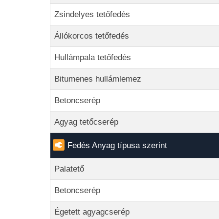
Zsindelyes tetőfedés
Állókorcos tetőfedés
Hullámpala tetőfedés
Bitumenes hullámlemez
Betoncserép
Agyag tetőcserép
Fedés Anyag típusa szerint
Palatető
Betoncserép
Égetett agyagcserép