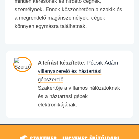
minden keresőnek és hirdető cégnek,
személynek. Ennek köszönhetően a szakik és
a megrendelő magánszemélyek, cégek
könnyen egymásra találhatnak.
A leírást készítette:
Pócsik Ádám
villanyszerelő és háztartási
gépszerelő
Szakértője a villamos hálózatoknak
és a háztartási gépek
elektronikájának.
SZAKIWEB - INGYENES ÉPÍTŐIPARI