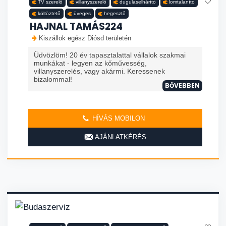
TV szerelő
villanyszerelő
duguláselhárító
lomtalanító
költöztető
üveges
hegesztő
HAJNAL TAMÁS224
Kiszállok egész Diósd területén
Üdvözlöm! 20 év tapasztalattal vállalok szakmai
munkákat - legyen az kőművesség,
villanyszerelés, vagy akármi. Keressenek
bizalommal!
BŐVEBBEN
HÍVÁS MOBILON
AJÁNLATKÉRÉS