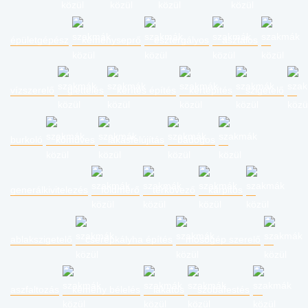
épületgépész
kéményseprő
esztergályos
asztalos
vízszerelő
glettelés
kerítés építés
kertépítés
szigetelő
burkoló
kőműves
lakásfelújítás
bádogos
generálkivitelezés
földmérő
térkövező
kárpitos
ablakszigetelő
cserépkályha építés
mosógép szerelő
aszfaltozás
kémény bélelés
lakatos
szobafestés