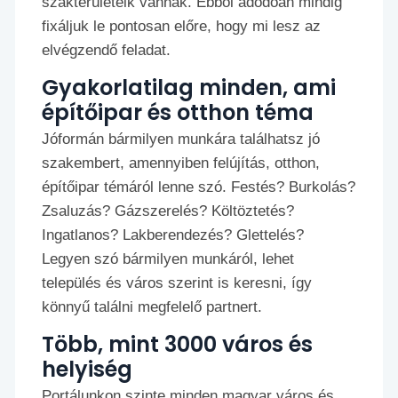
szakterületeik vannak. Ebből adódóan mindig
fixáljuk le pontosan előre, hogy mi lesz az
elvégzendő feladat.
Gyakorlatilag minden, ami
építőipar és otthon téma
Jóformán bármilyen munkára találhatsz jó
szakembert, amennyiben felújítás, otthon,
építőipar témáról lenne szó. Festés? Burkolás?
Zsaluzás? Gázszerelés? Költöztetés?
Ingatlanos? Lakberendezés? Glettelés?
Legyen szó bármilyen munkáról, lehet
település és város szerint is keresni, így
könnyű találni megfelelő partnert.
Több, mint 3000 város és
helyiség
Portálunkon szinte minden magyar város és