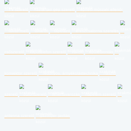
TV szerelő
háztartási gép szerelő
építési műszaki ellenőr
fakitermelő
takarító
tapétázó
ereszcsatorna szerelés
csőszerelő
kaputelefon szerelő
vakoló
épületbontás
konvektor szerelő
redőnyös, árnyékolástechnika
riasztó
szerelő
bútorszerelő
teherfuvarozás
napelem szerelő
antenna szerelő
gázbojler javítás