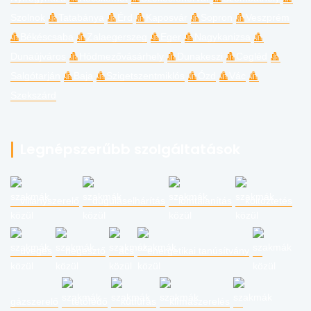
Szolnok
Tatabánya
Érd
Kaposvár
Sopron
Veszprém
Békéscsaba
Zalaegerszeg
Eger
Nagykanizsa
Dunaújváros
Hódmezővásárhely
Dunakeszi
Cegléd
Salgótarján
Baja
Szigetszentmiklós
Ózd
Vác
Szekszárd
Legnépszerűbb szolgáltatások
villanyszerelő
duguláselhárítás
lomtalanítás
költöztetés
üveges
hegesztő
ács
energetikai tanúsítvány
gázszerelő
tetőfedő
kútfúrás
klímaszerelés