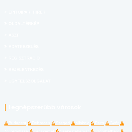
ÉPÍTŐIPARI HÍREK
OLDALTÉRKÉP
ÁSZF
ADATKEZELÉS
REGISZTRÁCIÓ
BEJELENTKEZÉS
ÜGYFÉLSZOLGÁLAT
Legnépszerűbb városok
Budapest
Debrecen
Szeged
Miskolc
Pécs
Győr
Nyíregyháza
Kecskemét
Székesfehérvár
Szombathely