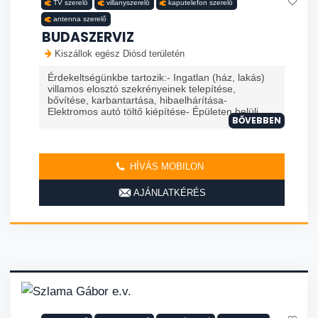
TV szerelő
villanyszerelő
kaputelefon szerelő
antenna szerelő
BUDASZERVIZ
Kiszállok egész Diósd területén
Érdekeltségünkbe tartozik:- Ingatlan (ház, lakás)
villamos elosztó szekrényeinek telepítése,
bővítése, karbantartása, hibaelhárítása-
Elektromos autó töltő kiépítése- Épületen belüli ...
BŐVEBBEN
HÍVÁS MOBILON
AJÁNLATKÉRÉS