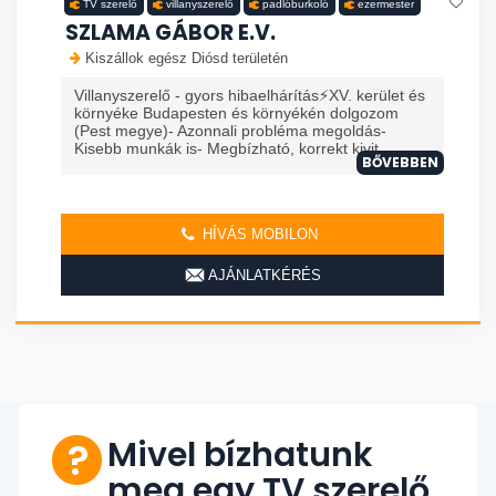
TV szerelő
villanyszerelő
padlóburkoló
ezermester
SZLAMA GÁBOR E.V.
Kiszállok egész Diósd területén
Villanyszerelő - gyors hibaelhárítás⚡️XV. kerület és
környéke Budapesten és környékén dolgozom
(Pest megye)- Azonnali probléma megoldás-
Kisebb munkák is- Megbízható, korrekt kivit...
BŐVEBBEN
HÍVÁS MOBILON
AJÁNLATKÉRÉS
Mivel bízhatunk
meg egy TV szerelő