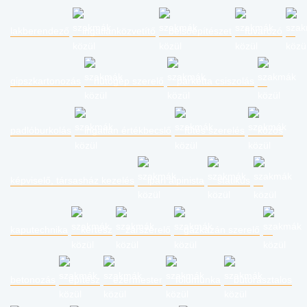
lakberendező
ingatlanközvetítő
belsőépítészet
fuvarozó
gipszkartonozás
hűtőgép szerelő
parketta csiszolás
padlóburkolás
ingatlan értékbecslő
fűtés szerelés
közös
képviselő, társasház kezelés
ipari alpinista
statikus
kaputechnika
kertész
zárszerelő
gázkazán szerelő
betonozás
építész
ezermester
földmunka
bútorasztalos