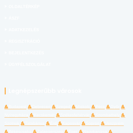
OLDALTÉRKÉP
ÁSZF
ADATKEZELÉS
REGISZTRÁCIÓ
BEJELENTKEZÉS
ÜGYFÉLSZOLGÁLAT
Legnépszerűbb városok
Budapest
Debrecen
Szeged
Miskolc
Pécs
Győr
Nyíregyháza
Kecskemét
Székesfehérvár
Szombathely
Szolnok
Tatabánya
Érd
Kaposvár
Sopron
Veszprém
Békéscsaba
Zalaegerszeg
Eger
Nagykanizsa