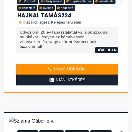
TV szerelő
villanyszerelő
duguláselhárító
lomtalanító
költöztető
üveges
hegesztő
HAJNAL TAMÁS224
Kiszállok egész Kerepes területén
Üdvözlöm! 20 év tapasztalattal vállalok szakmai
munkákat - legyen az kőművesség,
villanyszerelés, vagy akármi. Keressenek
bizalommal!
BŐVEBBEN
HÍVÁS MOBILON
AJÁNLATKÉRÉS