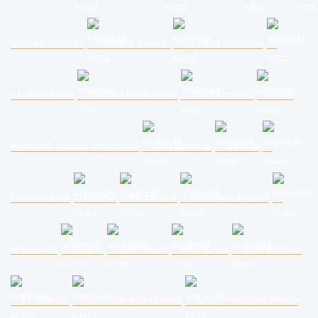
gipszkartonozás
hűtőgép szerelő
parketta csiszolás
padlóburkolás
ingatlan értékbecslő
fűtés szerelés
közös
képviselő, társasház kezelés
ipari alpinista
statikus
kaputechnika
kertész
zárszerelő
gázkazán szerelő
betonozás
építész
ezermester
földmunka
bútorasztalos
TV szerelő
háztartási gép szerelő
építési műszaki ellenőr