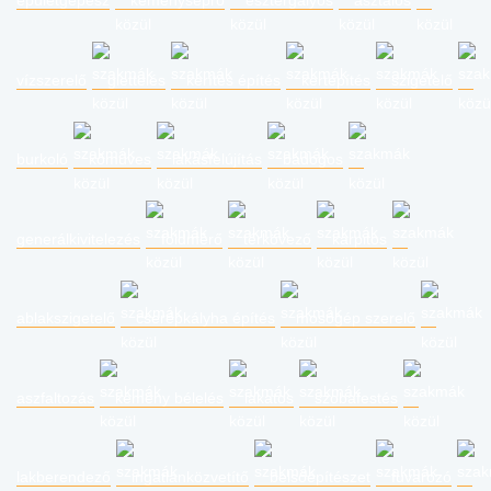
épületgépész
kéményseprő
esztergályos
asztalos
vízszerelő
glettelés
kerítés építés
kertépítés
szigetelő
burkoló
kőműves
lakásfelújítás
bádogos
generálkivitelezés
földmérő
térkövező
kárpitos
ablakszigetelő
cserépkályha építés
mosógép szerelő
aszfaltozás
kémény bélelés
lakatos
szobafestés
lakberendező
ingatlanközvetítő
belsőépítészet
fuvarozó