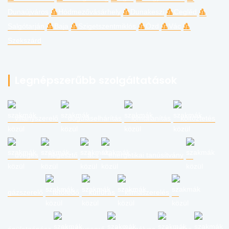
Dunaújváros
Hódmezővásárhely
Dunakeszi
Cegléd
Salgótarján
Baja
Szigetszentmiklós
Ózd
Vác
Szekszárd
Legnépszerűbb szolgáltatások
villanyszerelő
duguláselhárítás
lomtalanítás
költöztetés
üveges
hegesztő
ács
energetikai tanúsítvány
gázszerelő
tetőfedő
kútfúrás
klímaszerelés