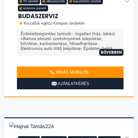
TV szerelő
villanyszerelő
kaputelefon szerelő
antenna szerelő
BUDASZERVIZ
Kiszállok egész Kerepes területén
Érdekeltségünkbe tartozik:- Ingatlan (ház, lakás)
villamos elosztó szekrényeinek telepítése,
bővítése, karbantartása, hibaelhárítása-
Elektromos autó töltő kiépítése- Épületen belüli ...
BŐVEBBEN
HÍVÁS MOBILON
AJÁNLATKÉRÉS