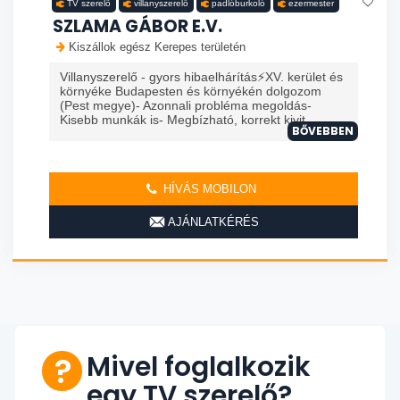
TV szerelő
villanyszerelő
padlóburkoló
ezermester
SZLAMA GÁBOR E.V.
Kiszállok egész Kerepes területén
Villanyszerelő - gyors hibaelhárítás⚡️XV. kerület és
környéke Budapesten és környékén dolgozom
(Pest megye)- Azonnali probléma megoldás-
Kisebb munkák is- Megbízható, korrekt kivit...
BŐVEBBEN
HÍVÁS MOBILON
AJÁNLATKÉRÉS
Mivel foglalkozik
egy TV szerelő?