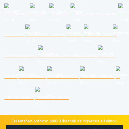
fakitermelő
takarító
tapétázó
ereszcsatorna szerelés
csőszerelő
kaputelefon szerelő
vakoló
épületbontás
konvektor szerelő
redőnyös, árnyékolástechnika
riasztó
szerelő
bútorszerelő
teherfuvarozás
napelem szerelő
antenna szerelő
gázbojler javítás
Jellemzően óránkon belül érkeznek az ingyenes ajánlatok.