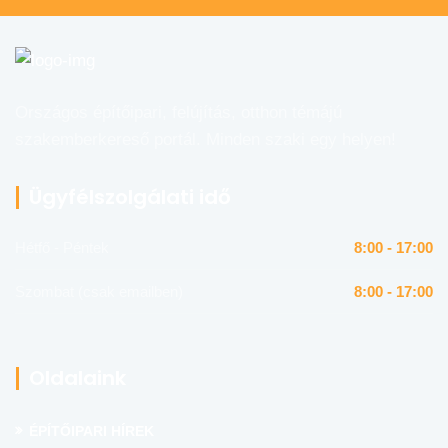
Országos építőipari, felújítás, otthon témájú
szakemberkereső portál. Minden szaki egy helyen!
Ügyfélszolgálati idő
Hétfő - Péntek
8:00 - 17:00
Szombat (csak emailben)
8:00 - 17:00
Oldalaink
ÉPÍTŐIPARI HÍREK