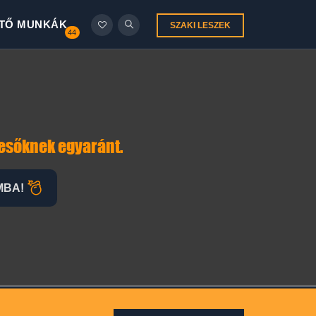
TŐ MUNKÁK
SZAKI LESZEK
44
N
resőknek egyaránt.
MBA!