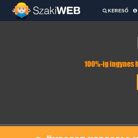
KERESŐ
100%-ig ingynes h