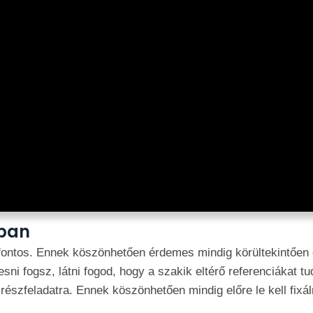
ában
fontos. Ennek köszönhetően érdemes mindig körültekintően e
sni fogsz, látni fogod, hogy a szakik eltérő referenciákat t
észfeladatra. Ennek köszönhetően mindig előre le kell fixál