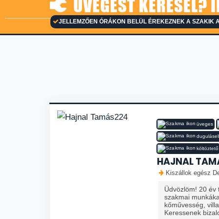
ÜVEGEST KERESEL? I
JELLEMZŐEN ÓRÁKON BELÜL ÉREKEZNEK A SZAKIK 
üveges
dugulásel
költöztető
HAJNAL TAM
Kiszállok egész De
Üdvözlöm! 20 év t
szakmai munkákat
kőművesség, villa
Keressenek biza