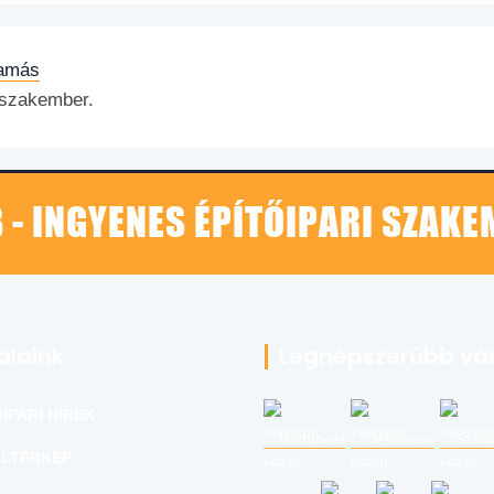
Tamás
 szakember.
 - INGYENES ÉPÍTŐIPARI SZAK
alaink
Legnépszerűbb vá
IPARI HÍREK
Budapest
Debrecen
Szeg
LTÉRKÉP