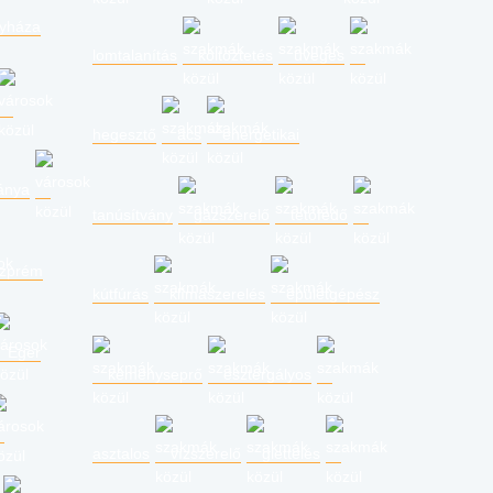
gyháza
lomtalanítás
költöztetés
üveges
hegesztő
ács
energetikai
ánya
tanúsítvány
gázszerelő
tetőfedő
zprém
kútfúrás
klímaszerelés
épületgépész
Eger
kéményseprő
esztergályos
asztalos
vízszerelő
glettelés