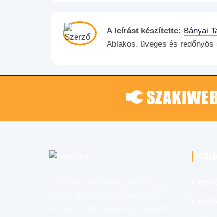
A leírást készítette:
Bányai 
Ablakos, üveges és redőnyös
SZAKIWEB
Old
Országos építőipari, felújítás,
ÉPÍTŐ
otthon témájú szakemberkereső
OLDA
portál. Minden szaki egy helyen!