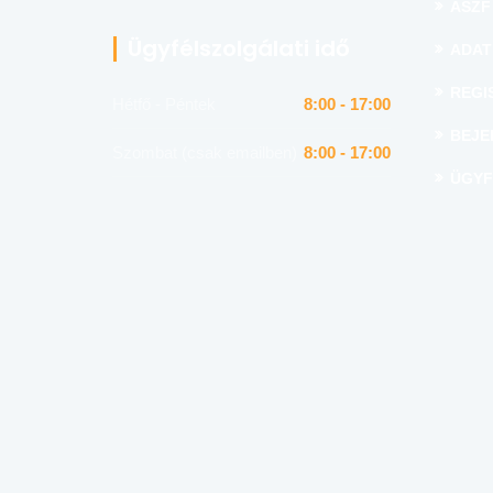
ÁSZF
Ügyfélszolgálati idő
ADAT
REGI
Hétfő - Péntek
8:00 - 17:00
BEJE
Szombat (csak emailben)
8:00 - 17:00
ÜGYF