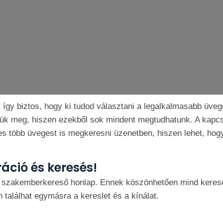
, így biztos, hogy ki tudod választani a legalkalmasabb üve
zük meg, hiszen ezekből sok mindent megtudhatunk. A kapcs
s több üvegest is megkeresni üzenetben, hiszen lehet, hogy
ráció és keresés!
 szakemberkereső honlap. Ennek köszönhetően mind kereső
találhat egymásra a kereslet és a kínálat.