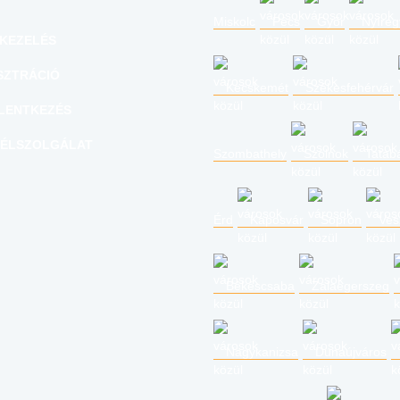
Miskolc
Pécs
Győr
Nyíre
KEZELÉS
SZTRÁCIÓ
Kecskemét
Székesfehérvár
LENTKEZÉS
ÉLSZOLGÁLAT
Szombathely
Szolnok
Tatab
Érd
Kaposvár
Sopron
Ves
Békéscsaba
Zalaegerszeg
Nagykanizsa
Dunaújváros