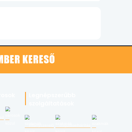
EMBER KERESŐ
rosok
Legnépszerűbb
szolgáltatások
ed
villanyszerelő
duguláselhárítás