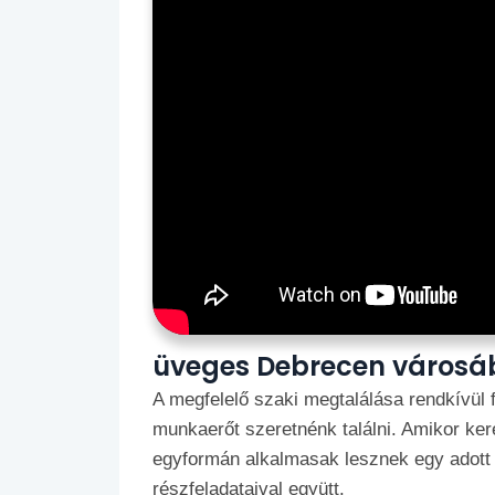
üveges Debrecen város
A megfelelő szaki megtalálása rendkívül 
munkaerőt szeretnénk találni. Amikor kere
egyformán alkalmasak lesznek egy adott r
részfeladataival együtt.