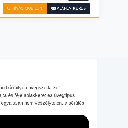
HÍVÁS MOBILON
AJÁNLATKÉRÉS
mán bármilyen üvegszerkezet
ta és féle ablakkeret és üvegtípus
 egyáltalán nem veszélytelen, a sérülés