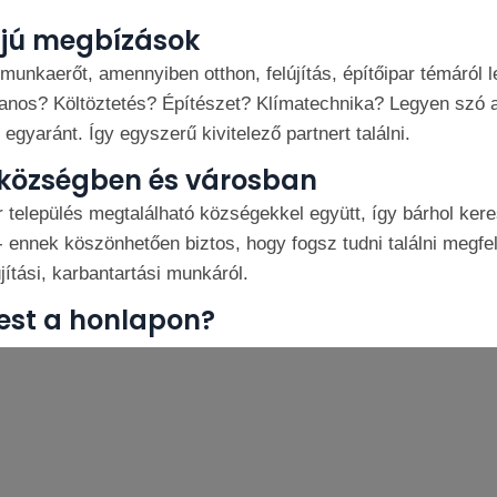
ájú megbízások
unkaerőt, amennyiben otthon, felújítás, építőipar témáról 
lanos? Költöztetés? Építészet? Klímatechnika? Legyen szó 
egyaránt. Így egyszerű kivitelező partnert találni.
 községben és városban
lepülés megtalálható községekkel együtt, így bárhol keresh
ennek köszönhetően biztos, hogy fogsz tudni találni megfel
jítási, karbantartási munkáról.
est a honlapon?