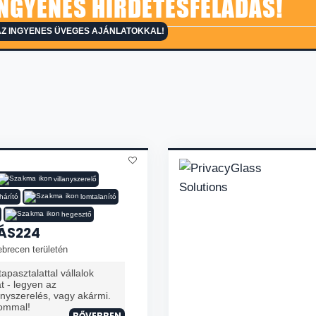
NGYENES HIRDETÉSFELADÁS!
AZ INGYENES ÜVEGES AJÁNLATOKKAL!
villanyszerelő
hárító
lomtalanító
hegesztő
ÁS224
brecen területén
apasztalattal vállalok
 - legyen az
nyszerelés, vagy akármi.
lommal!
BŐVEBBEN