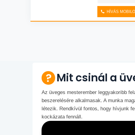
HÍVÁS MOBIL
Mit csinál a 
Az üveges mesterember leggyakoribb fela
beszerelésére alkalmasak. A munka magas
létezik. Rendkívül fontos, hogy hívjunk 
kockázata fennáll.