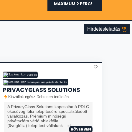
MAXIMUM 2 PERC!
Hirdetésfeladás
üveges
redőnyös, árnyékolástechnika
PRIVACYGLASS SOLUTIONS
Kiszállok egész Debrecen területén
A PrivacyGlass Solutions kapcsolható PDLC
okosüveg fólia telepítésére specializálódott
vállalkozás. Prémium minőségű
privátszféra védő ablakfólia
(üvegfólia) telepítést vállalunk – id...
BŐVEBBEN