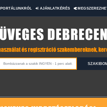
PORTÁLUNKRÓL
AJÁNLATKÉRÉS
MEGSZEREZHE
ÜVEGES DEBRECE
asználat és regisztráció szakembereknek, ke
SZAKIBO