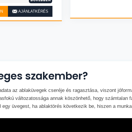
ON
AJÁNLATKÉRÉS
üveges szakember?
data az ablaküvegek cseréje és ragasztása, viszont jófor
fokú változatossága annak köszönhető, hogy számtalan faj
fel egy üvegest, ha ablaktörés következik be, hiszen a munka