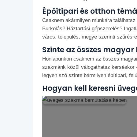
Épőítipari és otthon tém
Csaknem akármilyen munkára találhatsz m
Burkolás? Háztartási gépszerelés? Ingat
város, település, megye szerinti szűrésre 
Szinte az összes magyar
Honlapunkon csaknem az összes magyar te
szakmánk közül válogathatsz kerséskor - 
legyen szó szinte bármilyen építipari, felú
Hogyan kell keresni üveg