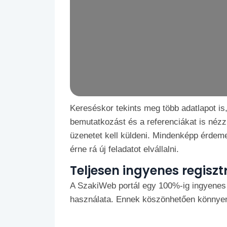
Kereséskor tekints meg több adatlapot is
bemutatkozást és a referenciákat is néz
üzenetet kell küldeni. Mindenképp érdeme
érne rá új feladatot elvállalni.
Teljesen ingyenes regiszt
A SzakiWeb portál egy 100%-ig ingyenes
használata. Ennek köszönhetően könnyen 