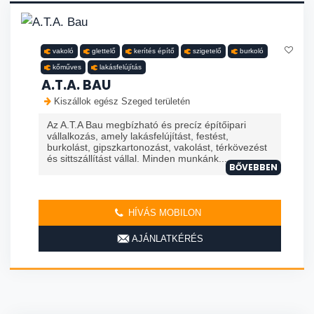
vakoló
glettelő
kerítés építő
szigetelő
burkoló
kőműves
lakásfelújítás
A.T.A. BAU
Kiszállok egész Szeged területén
Az A.T.A Bau megbízható és precíz építőipari
vállalkozás, amely lakásfelújítást, festést,
burkolást, gipszkartonozást, vakolást, térkövezést
és sittszállítást vállal. Minden munkánk...
BŐVEBBEN
HÍVÁS MOBILON
AJÁNLATKÉRÉS