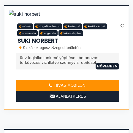
vakoló
duguláselhárító
kertépítő
kerítés építő
vízszerelő
szigetelő
lakásfelújítás
SUKI NORBERT
Kiszállok egész Szeged területén
üdv foglalkozunk mélyépítésel ,betonozás
térkövezés víz illetve szennyvíz építésel
BŐVEBBEN
HÍVÁS MOBILON
AJÁNLATKÉRÉS