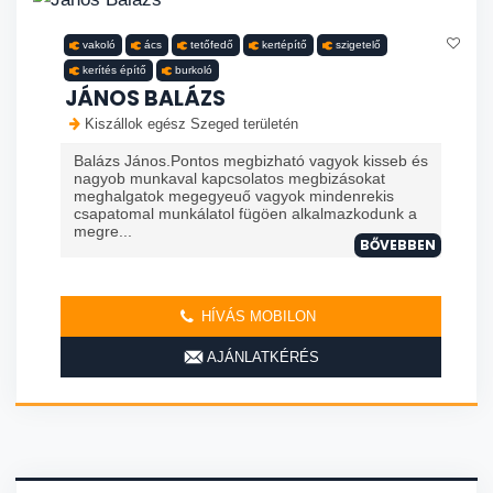
vakoló
ács
tetőfedő
kertépítő
szigetelő
kerítés építő
burkoló
JÁNOS BALÁZS
Kiszállok egész Szeged területén
Balázs János.Pontos megbizható vagyok kisseb és
nagyob munkaval kapcsolatos megbizásokat
meghalgatok megegyeuő vagyok mindenrekis
csapatomal munkálatol fügöen alkalmazkodunk a
megre...
BŐVEBBEN
HÍVÁS MOBILON
AJÁNLATKÉRÉS