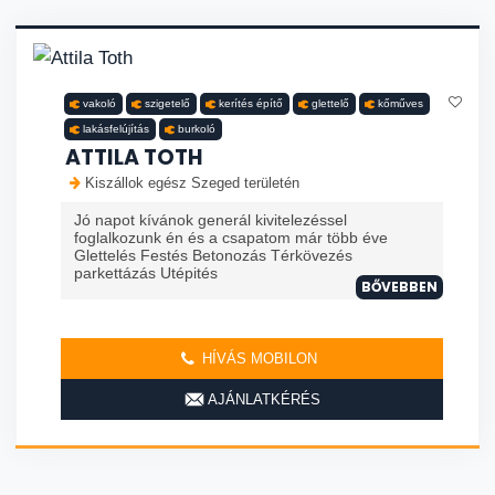
vakoló
szigetelő
kerítés építő
glettelő
kőműves
lakásfelújítás
burkoló
ATTILA TOTH
Kiszállok egész Szeged területén
Jó napot kívánok generál kivitelezéssel
foglalkozunk én és a csapatom már több éve
Glettelés Festés Betonozás Térkövezés
parkettázás Utépités
BŐVEBBEN
HÍVÁS MOBILON
AJÁNLATKÉRÉS