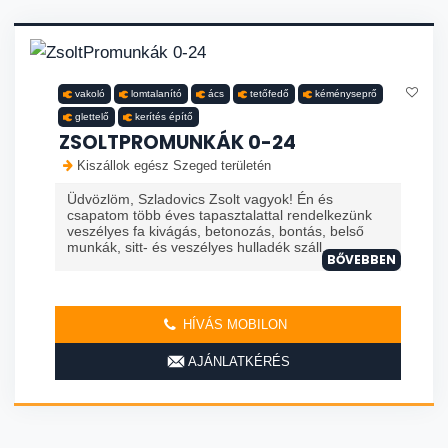
vakoló
lomtalanító
ács
tetőfedő
kéményseprő
glettelő
kerítés építő
ZSOLTPROMUNKÁK 0-24
Kiszállok egész Szeged területén
Üdvözlöm, Szladovics Zsolt vagyok! Én és
csapatom több éves tapasztalattal rendelkezünk
veszélyes fa kivágás, betonozás, bontás, belső
munkák, sitt- és veszélyes hulladék száll...
BŐVEBBEN
HÍVÁS MOBILON
AJÁNLATKÉRÉS