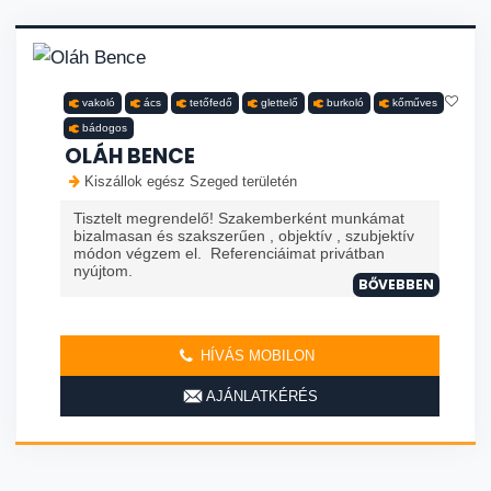
vakoló
ács
tetőfedő
glettelő
burkoló
kőműves
bádogos
OLÁH BENCE
Kiszállok egész Szeged területén
Tisztelt megrendelő! Szakemberként munkámat
bizalmasan és szakszerűen , objektív , szubjektív
módon végzem el. Referenciáimat privátban
nyújtom.
BŐVEBBEN
HÍVÁS MOBILON
AJÁNLATKÉRÉS