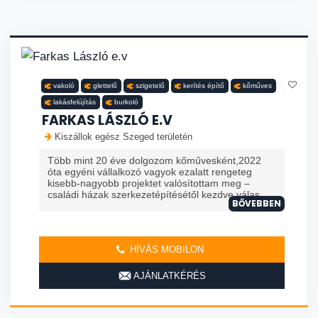
vakoló
glettelő
szigetelő
kerítés építő
kőműves
lakásfelújítás
burkoló
FARKAS LÁSZLÓ E.V
Kiszállok egész Szeged területén
Több mint 20 éve dolgozom kőművesként,2022
óta egyéni vállalkozó vagyok ezalatt rengeteg
kisebb-nagyobb projektet valósítottam meg –
családi házak szerkezetépítésétől kezdve válas...
BŐVEBBEN
HÍVÁS MOBILON
AJÁNLATKÉRÉS