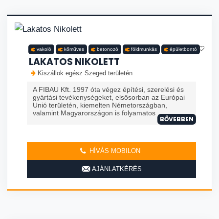
vakoló
kőműves
betonozó
földmunkás
épületbontó
LAKATOS NIKOLETT
Kiszállok egész Szeged területén
A FIBAU Kft. 1997 óta végez építési, szerelési és
gyártási tevékenységeket, elsősorban az Európai
Unió területén, kiemelten Németországban,
valamint Magyarországon is folyamatos ...
BŐVEBBEN
HÍVÁS MOBILON
AJÁNLATKÉRÉS