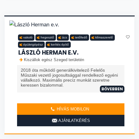
vakoló
hegesztő
ács
tetőfedő
klímaszerelő
épületgépész
kerítés építő
LÁSZLÓ HERMAN E.V.
Kiszállok egész Szeged területén
2018 óta működő generálkivitelező Felelős
Műszaki vezető jogosultsággal rendelkező egyéni
vállalkozó. Maximális precíz munkát szeretne
keressen bizalommal.
BŐVEBBEN
HÍVÁS MOBILON
AJÁNLATKÉRÉS