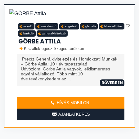
vakoló
lomtalanító
szigetelő
glettelő
lakásfelújítás
burkoló
generálkivitelező
GÖRBE ATTILA
Kiszállok egész Szeged területén
Precíz Generálkivitelezés és Homlokzati Munkák
– Görbe Attila: 10+ év tapasztalat!
Üdvözlöm! Görbe Attila vagyok, lelkiismeretes
egyéni vállalkozó. Több mint 10
éve tevékenykedem az ...
BŐVEBBEN
HÍVÁS MOBILON
AJÁNLATKÉRÉS