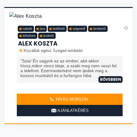
vakoló
ács
tetőfedő
szigetelő
kertépítő
kőműves
burkoló
ALEX KOSZTA
Kiszállok egész Szeged területén
"Szia! Én vagyok az az ember, akit akkor
hívsz,mikor nincs ideje, a szaki meg nem veszi fel
a telefont. Ezermesterként nem ijedek meg a
koszos munkától és a furfangos hibá
BŐVEBBEN
HÍVÁS MOBILON
AJÁNLATKÉRÉS