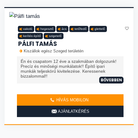
vakoló
hegesztő
ács
tetőfedő
glettelő
kerítés építő
szigetelő
PÁLFI TAMÁS
Kiszállok egész Szeged területén
Én és csapatom 12 éve a szakmában dolgozunk!
Precíz és minőségi munkálatok!! Építő ipari
munkák teljeskörű kivitelezése. Keressenek
bizzalommal!!
BŐVEBBEN
HÍVÁS MOBILON
AJÁNLATKÉRÉS