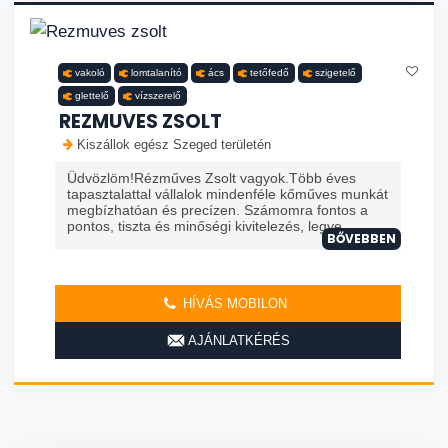
vakoló
lomtalanító
ács
tetőfedő
szigetelő
glettelő
vízszerelő
REZMUVES ZSOLT
Kiszállok egész Szeged területén
Üdvözlöm!Rézműves Zsolt vagyok.Több éves
tapasztalattal vállalok mindenféle kőműves munkát
megbízhatóan és precízen. Számomra fontos a
pontos, tiszta és minőségi kivitelezés, legye...
BŐVEBBEN
HÍVÁS MOBILON
AJÁNLATKÉRÉS