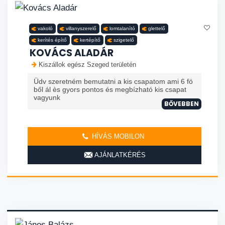
vakoló
villanyszerelő
lomtalanító
glettelő
kerítés építő
kertépítő
szigetelő
KOVÁCS ALADÁR
Kiszállok egész Szeged területén
Üdv szeretném bemutatni a kis csapatom ami 6 fö
ből ál ès gyors pontos és megbízható kis csapat
vagyunk
BŐVEBBEN
HÍVÁS MOBILON
AJÁNLATKÉRÉS