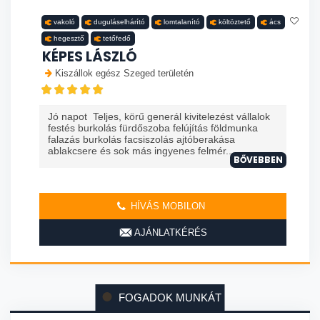
vakoló
duguláselhárító
lomtalanító
költöztető
ács
hegesztő
tetőfedő
KÉPES LÁSZLÓ
Kiszállok egész Szeged területén
Jó napot Teljes, körű generál kivitelezést vállalok
festés burkolás fürdőszoba felújítás földmunka
falazás burkolás facsiszolás ajtóberakása
ablakcsere és sok más ingyenes felmér...
BŐVEBBEN
HÍVÁS MOBILON
AJÁNLATKÉRÉS
FOGADOK MUNKÁT