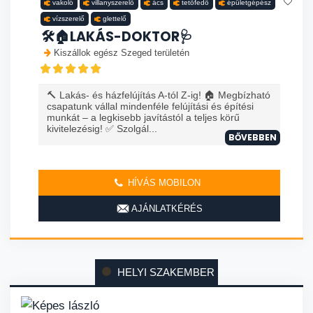
vakoló
villanyszerelő
ács
tetőfedő
épületgépész
vízszerelő
glettelő
🛠️🏠LAKÁS-DOKTOR🩺
Kiszállok egész Szeged területén
🔨 Lakás- és házfelújítás A-tól Z-ig! 🏠 Megbízható
csapatunk vállal mindenféle felújítási és építési
munkát – a legkisebb javítástól a teljes körű
kivitelezésig! ✅ Szolgál...
BŐVEBBEN
HÍVÁS MOBILON
AJÁNLATKÉRÉS
HELYI SZAKEMBER