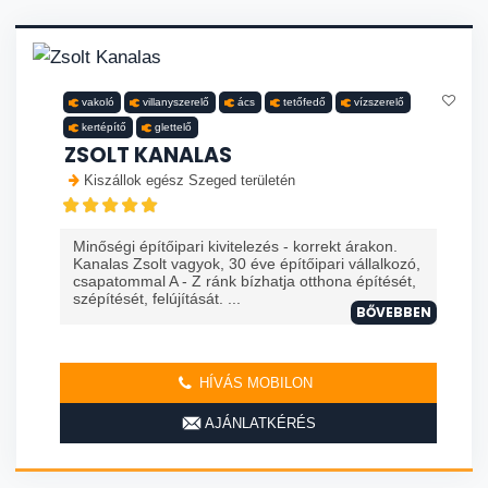
vakoló
villanyszerelő
ács
tetőfedő
vízszerelő
kertépítő
glettelő
ZSOLT KANALAS
Kiszállok egész Szeged területén
Minőségi építőipari kivitelezés - korrekt árakon.
Kanalas Zsolt vagyok, 30 éve építőipari vállalkozó,
csapatommal A - Z ránk bízhatja otthona építését,
szépítését, felújítását. ...
BŐVEBBEN
HÍVÁS MOBILON
AJÁNLATKÉRÉS