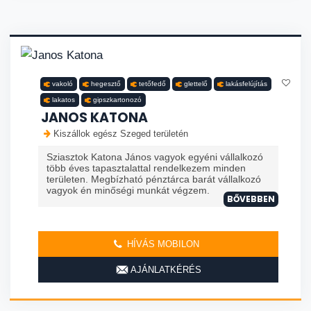
vakoló
hegesztő
tetőfedő
glettelő
lakásfelújítás
lakatos
gipszkartonozó
JANOS KATONA
Kiszállok egész Szeged területén
Sziasztok Katona János vagyok egyéni vállalkozó
több éves tapasztalattal rendelkezem minden
területen. Megbízható pénztárca barát vállalkozó
vagyok én minőségi munkát végzem.
BŐVEBBEN
HÍVÁS MOBILON
AJÁNLATKÉRÉS