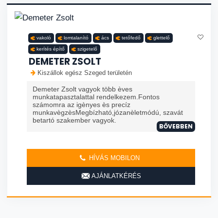
vakoló
lomtalanító
ács
tetőfedő
glettelő
kerítés építő
szigetelő
DEMETER ZSOLT
Kiszállok egész Szeged területén
Demeter Zsolt vagyok több èves
munkatapasztalattal rendelkezem.Fontos
számomra az igènyes ès precíz
munkavègzèsMegbízható,józanèletmódú, szavát
betartó szakember vagyok.
BŐVEBBEN
HÍVÁS MOBILON
AJÁNLATKÉRÉS