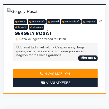
vakoló
lomtalanító
glettelő
kerítés építő
szigetelő
burkoló
kőműves
GERGELY ROSÁT
Kiszállok egész Szeged területén
Üdv amit tudni kel rólunk Csapás annyi hogy
gyors,precíz, szakszerű munkavégzés es ami
nagyon fontos valós garancia
BŐVEBBEN
HÍVÁS MOBILON
AJÁNLATKÉRÉS