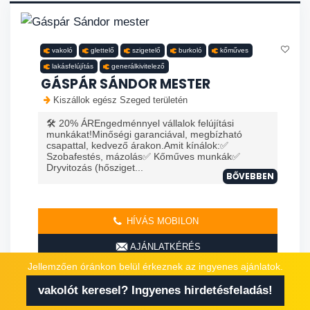
vakoló
glettelő
szigetelő
burkoló
kőműves
lakásfelújítás
generálkivitelező
GÁSPÁR SÁNDOR MESTER
Kiszállok egész Szeged területén
🛠️ 20% ÁREngedménnyel vállalok felújítási
munkákat!Minőségi garanciával, megbízható
csapattal, kedvező árakon.Amit kínálok:✅
Szobafestés, mázolás✅ Kőműves munkák✅
Dryvitozás (hősziget...
BŐVEBBEN
HÍVÁS MOBILON
AJÁNLATKÉRÉS
Jellemzően óránkon belül érkeznek az ingyenes ajánlatok.
vakolót keresel? Ingyenes hirdetésfeladás!