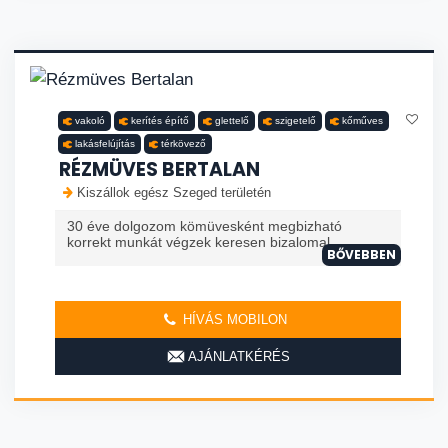
vakoló
kerítés építő
glettelő
szigetelő
kőműves
lakásfelújítás
térkövező
RÉZMÜVES BERTALAN
Kiszállok egész Szeged területén
30 éve dolgozom kömüvesként megbizható
korrekt munkát végzek keresen bizalomal
BŐVEBBEN
HÍVÁS MOBILON
AJÁNLATKÉRÉS