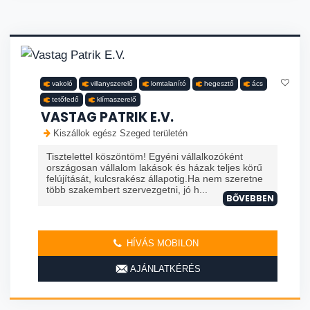
vakoló
villanyszerelő
lomtalanító
hegesztő
ács
tetőfedő
klímaszerelő
VASTAG PATRIK E.V.
Kiszállok egész Szeged területén
Tisztelettel köszöntöm! Egyéni vállalkozóként
országosan vállalom lakások és házak teljes körű
felújítását, kulcsrakész állapotig.Ha nem szeretne
több szakembert szervezgetni, jó h...
BŐVEBBEN
HÍVÁS MOBILON
AJÁNLATKÉRÉS