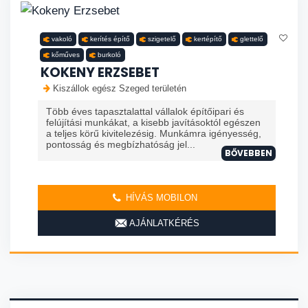
vakoló
kerítés építő
szigetelő
kertépítő
glettelő
kőműves
burkoló
KOKENY ERZSEBET
Kiszállok egész Szeged területén
Több éves tapasztalattal vállalok építőipari és
felújítási munkákat, a kisebb javításoktól egészen
a teljes körű kivitelezésig. Munkámra igényesség,
pontosság és megbízhatóság jel...
BŐVEBBEN
HÍVÁS MOBILON
AJÁNLATKÉRÉS