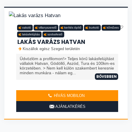
vakoló
villanyszerelő
kerítés építő
burkoló
kőműves
lakásfelújítás
szobafestő
LAKÁS VARÁZS HATVAN
Kiszállok egész Szeged területén
Üdvözlöm a profilomon!> Teljes körű lakásfelújítást
vállalok Hatvan, Gödöllő, Aszód, Tura és 100km-es
körzetében. > Nem kell külön szakembert keresnie
minden munkára - nálam eg...
BŐVEBBEN
HÍVÁS MOBILON
AJÁNLATKÉRÉS