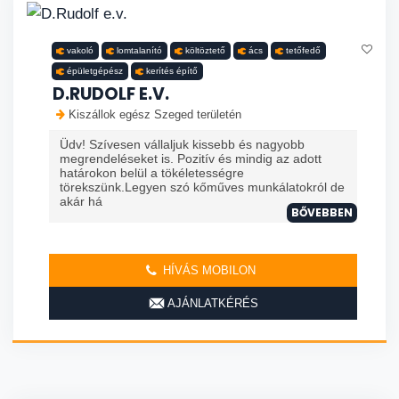
vakoló
lomtalanító
költöztető
ács
tetőfedő
épületgépész
kerítés építő
D.RUDOLF E.V.
Kiszállok egész Szeged területén
Üdv! Szívesen vállaljuk kissebb és nagyobb
megrendeléseket is. Pozitív és mindig az adott
határokon belül a tökéletességre
törekszünk.Legyen szó kőműves munkálatokról de
akár há
BŐVEBBEN
HÍVÁS MOBILON
AJÁNLATKÉRÉS