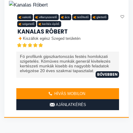
vakoló
villanyszerelő
ács
tetőfedő
glettelő
szigetelő
kerítés építő
KANALAS RÓBERT
Kiszállok egész Szeged területén
Fö profilunk gipszkartonozás festés homlokzati
szigetelés. Kömüves munkák.generál kivitelezés
kertészeti munkák kisebb és nagyobb feladatok
elvégzése 20 éves szakmai tapasztalat. ...
BŐVEBBEN
HÍVÁS MOBILON
AJÁNLATKÉRÉS