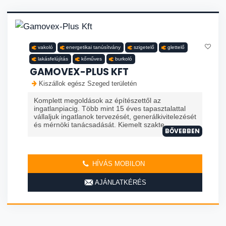
vakoló
energetikai tanúsítvány
szigetelő
glettelő
lakásfelújítás
kőműves
burkoló
GAMOVEX-PLUS KFT
Kiszállok egész Szeged területén
Komplett megoldások az építészettől az
ingatlanpiacig. Több mint 15 éves tapasztalattal
vállaljuk ingatlanok tervezését, generálkivitelezését
és mérnöki tanácsadását. Kiemelt szakte...
BŐVEBBEN
HÍVÁS MOBILON
AJÁNLATKÉRÉS