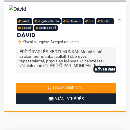
vakoló
duguláselhárító
lomtalanító
ács
tetőfedő
glettelő
kerítés építő
DÁVID
Kiszállok egész Szeged területén
ÉPÍTŐIPARI ÉS KERTI MUNKÁK Megbízható
szakember munkát vállal! Több éves
tapasztalattal, precíz és igényes kivitelezéssel
vállalok munkát. ÉPÍTŐIPARI MUNKÁK: Teljes k...
BŐVEBBEN
HÍVÁS MOBILON
AJÁNLATKÉRÉS