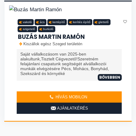
vakoló
ács
kertépítő
kerítés építő
glettelő
szigetelő
burkoló
BUZÁS MARTIN RAMÓN
Kiszállok egész Szeged területén
Saját vállalkozásom van 2025-ben
alakultunk,Tisztelt Cégvezető!Szeretném
felajánlani csapatunk segítségét alvállalkozói
munkák elvégzésére Pécs, Mohács, Bonyhád,
Szekszárd és környéké
BŐVEBBEN
HÍVÁS MOBILON
AJÁNLATKÉRÉS