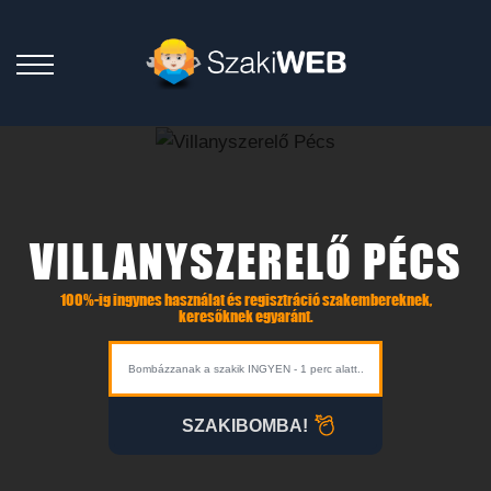
VILLANYSZERELŐ PÉCS
100%-ig ingynes használat és regisztráció szakembereknek,
keresőknek egyaránt.
SZAKIBOMBA!