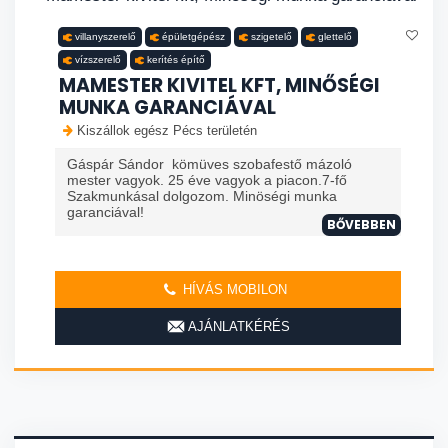
villanyszerelő
épületgépész
szigetelő
glettelő
vízszerelő
kerítés építő
MAMESTER KIVITEL KFT, MINŐSÉGI
MUNKA GARANCIÁVAL
Kiszállok egész Pécs területén
Gáspár Sándor kömüves szobafestő mázoló
mester vagyok. 25 éve vagyok a piacon.7-fő
Szakmunkásal dolgozom. Minöségi munka
garanciával!
BŐVEBBEN
HÍVÁS MOBILON
AJÁNLATKÉRÉS