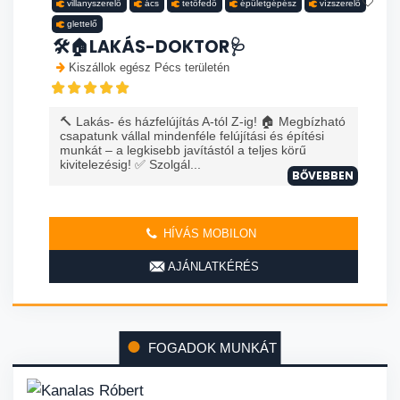
villanyszerelő
ács
tetőfedő
épületgépész
vízszerelő
glettelő
🛠️🏠LAKÁS-DOKTOR🩺
Kiszállok egész Pécs területén
🔨 Lakás- és házfelújítás A-tól Z-ig! 🏠 Megbízható
csapatunk vállal mindenféle felújítási és építési
munkát – a legkisebb javítástól a teljes körű
kivitelezésig! ✅ Szolgál...
BŐVEBBEN
HÍVÁS MOBILON
AJÁNLATKÉRÉS
FOGADOK MUNKÁT