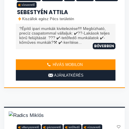
vízszerelő
SEBESTYÉN ATTILA
Kiszállok egész Pécs területén
?Építő ipari munkák kivitelezése‼️‼️ Megbízható,
precíz csapatommal vállaljuk: ✔️?️?️-Lakások teljes
körű felújítását ??? ✔️-tetőfedő munkálatok ✔️-
kőműves munkák?⚒️ ✔️-kerítése...
BŐVEBBEN
HÍVÁS MOBILON
AJÁNLATKÉRÉS
villanyszerelő
gázszerelő
tetőfedő
vízszerelő