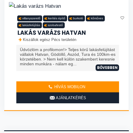
villanyszerelő
kerítés építő
burkoló
kőműves
lakásfelújítás
szobafestő
LAKÁS VARÁZS HATVAN
Kiszállok egész Pécs területén
Üdvözlöm a profilomon!> Teljes körű lakásfelújítást
vállalok Hatvan, Gödöllő, Aszód, Tura és 100km-es
körzetében. > Nem kell külön szakembert keresnie
minden munkára - nálam eg...
BŐVEBBEN
HÍVÁS MOBILON
AJÁNLATKÉRÉS