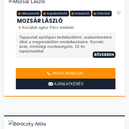
villanyszerelő
duguláselhárító
lomtalanító
költöztető
MOZSÁR LÁSZLÓ
Kiszállok egész Pécs területén
Tapasztalt építőipari kivitelezőként, szakemberként
állok a megrendelőim rendelkezésére. Korrekt
árak, minőségi munkavégzés, 15 év
tapasztalattal.
BŐVEBBEN
HÍVÁS MOBILON
AJÁNLATKÉRÉS