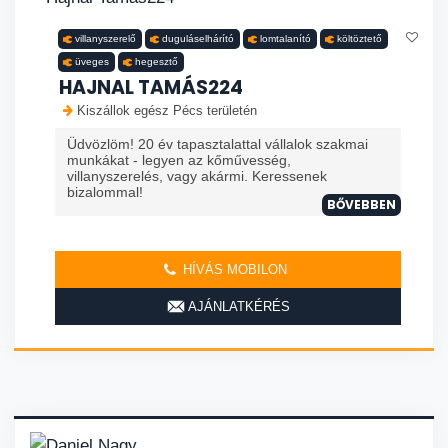
villanyszerelő
duguláselhárító
lomtalanító
költöztető
üveges
hegesztő
HAJNAL TAMÁS224
Kiszállok egész Pécs területén
Üdvözlöm! 20 év tapasztalattal vállalok szakmai
munkákat - legyen az kőművesség,
villanyszerelés, vagy akármi. Keressenek
bizalommal!
BŐVEBBEN
HÍVÁS MOBILON
AJÁNLATKÉRÉS