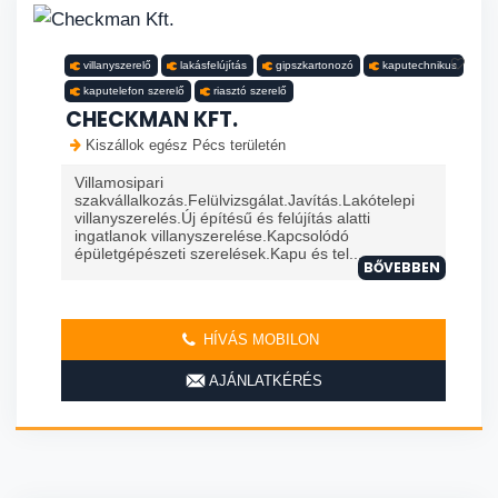
villanyszerelő
lakásfelújítás
gipszkartonozó
kaputechnikus
kaputelefon szerelő
riasztó szerelő
CHECKMAN KFT.
Kiszállok egész Pécs területén
Villamosipari
szakvállalkozás.Felülvizsgálat.Javítás.Lakótelepi
villanyszerelés.Új építésű és felújítás alatti
ingatlanok villanyszerelése.Kapcsolódó
épületgépészeti szerelések.Kapu és tel...
BŐVEBBEN
HÍVÁS MOBILON
AJÁNLATKÉRÉS