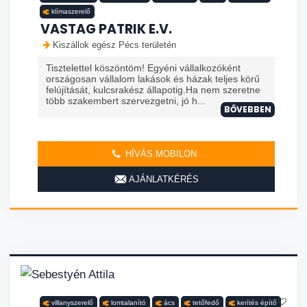
klímaszerelő
VASTAG PATRIK E.V.
Kiszállok egész Pécs területén
Tisztelettel köszöntöm! Egyéni vállalkozóként
országosan vállalom lakások és házak teljes körű
felújítását, kulcsrakész állapotig.Ha nem szeretne
több szakembert szervezgetni, jó h...
BŐVEBBEN
HÍVÁS MOBILON
AJÁNLATKÉRÉS
villanyszerelő
lomtalanító
ács
tetőfedő
kerítés építő