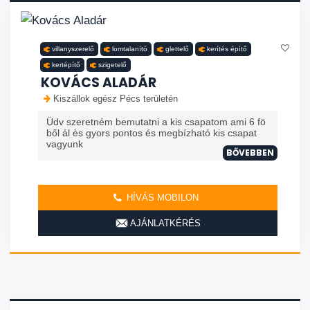
villanyszerelő
lomtalanító
glettelő
kerítés építő
kertépítő
szigetelő
KOVÁCS ALADÁR
Kiszállok egész Pécs területén
Üdv szeretném bemutatni a kis csapatom ami 6 fö
ből ál ès gyors pontos és megbízható kis csapat
vagyunk
BŐVEBBEN
HÍVÁS MOBILON
AJÁNLATKÉRÉS