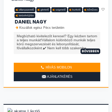
villanyszerelő
glettelő
szigetelő
burkoló
kőműves
lakásfelújítás
DANIEL NAGY
Kiszállok egész Pécs területén
Megbízható kivitelezőt keresel? Egy kézben tartom
a teljes munkát!Vállalom különböző munkák teljes
körű megszervezését és lebonyolítását,
fővállalkozóként.✔️ Nem kell több szakembe...
BŐVEBBEN
HÍVÁS MOBILON
AJÁNLATKÉRÉS