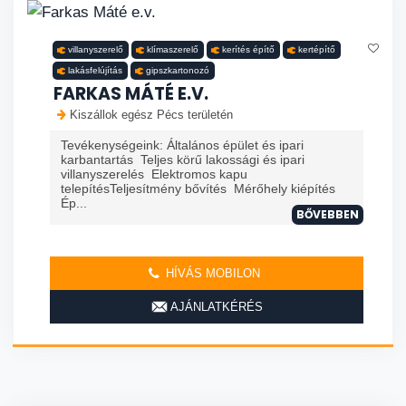
villanyszerelő
klímaszerelő
kerítés építő
kertépítő
lakásfelújítás
gipszkartonozó
FARKAS MÁTÉ E.V.
Kiszállok egész Pécs területén
Tevékenységeink: Általános épület és ipari
karbantartás Teljes körű lakossági és ipari
villanyszerelés Elektromos kapu
telepítésTeljesítmény bővítés Mérőhely kiépítés
Ép...
BŐVEBBEN
HÍVÁS MOBILON
AJÁNLATKÉRÉS