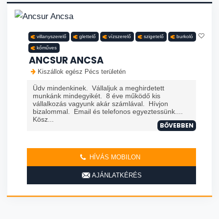
villanyszerelő
glettelő
vízszerelő
szigetelő
burkoló
kőműves
ANCSUR ANCSA
Kiszállok egész Pécs területén
Üdv mindenkinek. Vállaljuk a meghirdetett
munkánk mindegyikét. 8 éve működő kis
vállalkozás vagyunk akár számlával. Hívjon
bizalommal. Email és telefonos egyeztessünk....
Kösz...
BŐVEBBEN
HÍVÁS MOBILON
AJÁNLATKÉRÉS