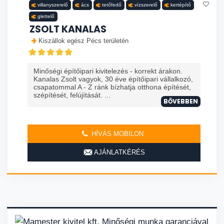
villanyszerelő
ács
tetőfedő
vízszerelő
kertépítő
glettelő
ZSOLT KANALAS
Kiszállok egész Pécs területén
Minőségi építőipari kivitelezés - korrekt árakon.
Kanalas Zsolt vagyok, 30 éve építőipari vállalkozó,
csapatommal A - Z ránk bízhatja otthona építését,
szépítését, felújítását. ...
BŐVEBBEN
HÍVÁS MOBILON
AJÁNLATKÉRÉS