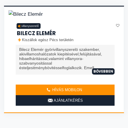
villanyszerelő
BILECZ ELEMÉR
Kiszállok egész Pécs területén
Bilecz Elemér györivillanyszerelö szakember,
akivillamoshalózatok kiepitésével,felújitásával,
hibaelháritással,valamint villanyora-
szabvanyositással
ésteljesitménybövitésselfoglalkozik. Emell...
BŐVEBBEN
HÍVÁS MOBILON
AJÁNLATKÉRÉS