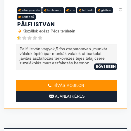
villanyszerelő
lomtalanító
ács
tetőfedő
glettelő
kertépítő
PÁLFI ISTVAN
Kiszállok egész Pécs területén
Pallfi istván vagyok,5 fös csapatomvan ,munkát
válalok épitö ipar munkák válalok ut burkolat
javitás aszfaltozás térkövezés tejes talaj csere
zuzalékolás mart aszfaltozás betonoz...
BŐVEBBEN
HÍVÁS MOBILON
AJÁNLATKÉRÉS