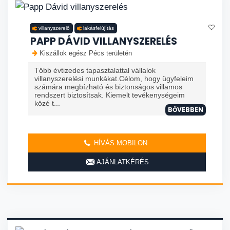
villanyszerelő
lakásfelújítás
PAPP DÁVID VILLANYSZERELÉS
Kiszállok egész Pécs területén
Több évtizedes tapasztalattal vállalok
villanyszerelési munkákat.Célom, hogy ügyfeleim
számára megbízható és biztonságos villamos
rendszert biztosítsak. Kiemelt tevékenységeim
közé t...
BŐVEBBEN
HÍVÁS MOBILON
AJÁNLATKÉRÉS