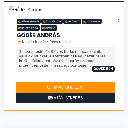
villanyszerelő
lomtalanító
tetőfedő
vízszerelő
kerítés építő
glettelő
GŐDÈR ANDRÁS
Kiszállok egész Pécs területén
15 éves festői és 9 éves burkolói tapasztalattal
vállalok munkát, elsősorban családi házak teljes
körű felújításában. Az évek során számos
projektben vettem részt, így pontosan...
BŐVEBBEN
HÍVÁS MOBILON
AJÁNLATKÉRÉS