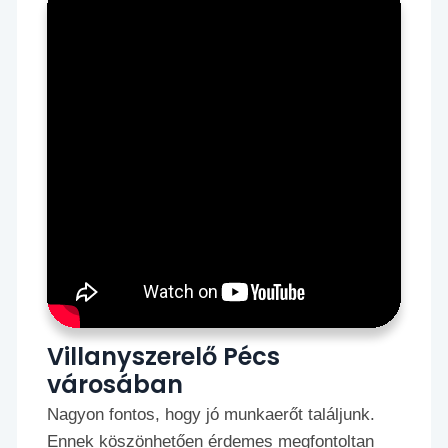
Villanyszerelő Pécs
városában
Nagyon fontos, hogy jó munkaerőt találjunk.
Ennek köszönhetően érdemes megfontoltan