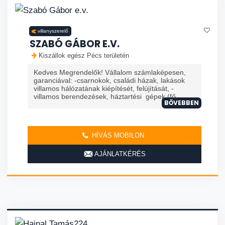
villanyszerelő
SZABÓ GÁBOR E.V.
Kiszállok egész Pécs területén
Kedves Megrendelők! Vállalom számlaképesen,
garanciával: -csarnokok, családi házak, lakások
villamos hálózatának kiépítését, felújítását, -
villamos berendezések, háztartési gépek (fő
BŐVEBBEN
HÍVÁS MOBILON
AJÁNLATKÉRÉS