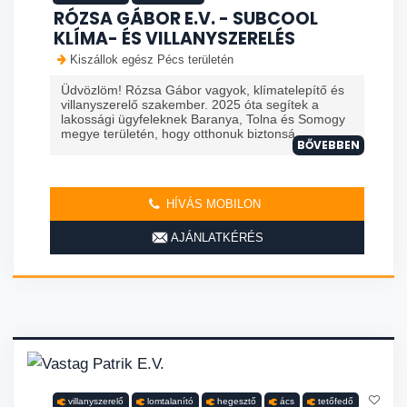
RÓZSA GÁBOR E.V. - SUBCOOL
KLÍMA- ÉS VILLANYSZERELÉS
Kiszállok egész Pécs területén
Üdvözlöm! Rózsa Gábor vagyok, klímatelepítő és
villanyszerelő szakember. 2025 óta segítek a
lakossági ügyfeleknek Baranya, Tolna és Somogy
megye területén, hogy otthonuk biztonsá
BŐVEBBEN
HÍVÁS MOBILON
AJÁNLATKÉRÉS
villanyszerelő
lomtalanító
hegesztő
ács
tetőfedő