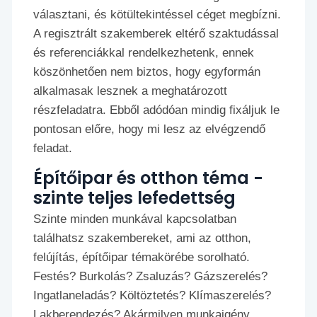
választani, és kötültekintéssel céget megbízni.
A regisztrált szakemberek eltérő szaktudással
és referenciákkal rendelkezhetenk, ennek
köszönhetően nem biztos, hogy egyformán
alkalmasak lesznek a meghatározott
részfeladatra. Ebből adódóan mindig fixáljuk le
pontosan előre, hogy mi lesz az elvégzendő
feladat.
Építőipar és otthon téma -
szinte teljes lefedettség
Szinte minden munkával kapcsolatban
találhatsz szakembereket, ami az otthon,
felújítás, építőipar témakörébe sorolható.
Festés? Burkolás? Zsaluzás? Gázszerelés?
Ingatlaneladás? Költöztetés? Klímaszerelés?
Lakberendezés? Akármilyen munkaigény