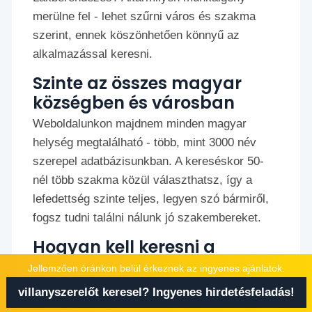
merülne fel - lehet szűrni város és szakma
szerint, ennek köszönhetően könnyű az
alkalmazással keresni.
Szinte az összes magyar
községben és városban
Weboldalunkon majdnem minden magyar
helység megtalálható - több, mint 3000 név
szerepel adatbázisunkban. A kereséskor 50-
nél több szakma közül választhatsz, így a
lefedettség szinte teljes, legyen szó bármiről,
fogsz tudni találni nálunk jó szakembereket.
Hogyan kell keresni a
weboldalon?
Jellemzően óránkon belül érkeznek az ingyenes ajánlatok.
villanyszerelőt keresel? Ingyenes hirdetésfeladás!