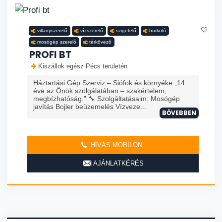
villanyszerelő
vízszerelő
szigetelő
burkoló
mosógép szerelő
térkövező
PROFI BT
Kiszállok egész Pécs területén
Háztartási Gép Szerviz – Siófok és környéke „14
éve az Önök szolgálatában – szakértelem,
megbízhatóság.” 🔧 Szolgáltatásaim: Mosógép
javítás Bojler beüzemelés Vízveze...
BŐVEBBEN
HÍVÁS MOBILON
AJÁNLATKÉRÉS