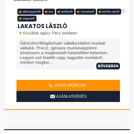
villanyszerelő
ács
tetőfedő
vízszerelő
kerítés építő
szigetelő
LAKATOS LÁSZLÓ
Kiszállok egész Pécs területén
Üdvözlöm!Megbizható vállalkozóként munkát
vállalok. Precíz, igényes munkavégzésre
törekszem a megbeszélt határidőket betartom.
Legyen szó kisebb vagy nagyobb munkáról,
minden megbiz...
BŐVEBBEN
HÍVÁS MOBILON
AJÁNLATKÉRÉS