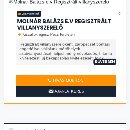
villanyszerelő
MOLNÁR BALÁZS E.V REGISZTRÁLT
VILLANYSZERELŐ
Kiszállok egész Pécs területén
Regisztrált villanyszerelőként, zárópecsét bontási
engedéllyel vállalunk mérőhelyek
szabványosítását, teljesítmény növekedés, h tarifa
kivitelezést, új bekapcsolás kivitelezését, földk...
BŐVEBBEN
HÍVÁS MOBILON
AJÁNLATKÉRÉS