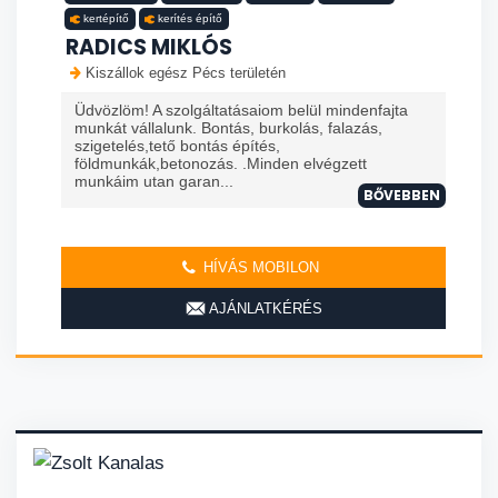
kertépítő
kerítés építő
RADICS MIKLÓS
Kiszállok egész Pécs területén
Üdvözlöm! A szolgáltatásaiom belül mindenfajta
munkát vállalunk. Bontás, burkolás, falazás,
szigetelés,tető bontás építés,
földmunkák,betonozás. .Minden elvégzett
munkáim utan garan...
BŐVEBBEN
HÍVÁS MOBILON
AJÁNLATKÉRÉS