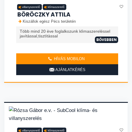
villanyszerelő
klímaszerelő
BÖRÖCZKY ATTILA
Kiszállok egész Pécs területén
Több mind 20 ève foglalkozunk klìmaszerelèssel
javìtàssal,tisztìtàssal
BŐVEBBEN
HÍVÁS MOBILON
AJÁNLATKÉRÉS
villanyszerelő
klímaszerelő