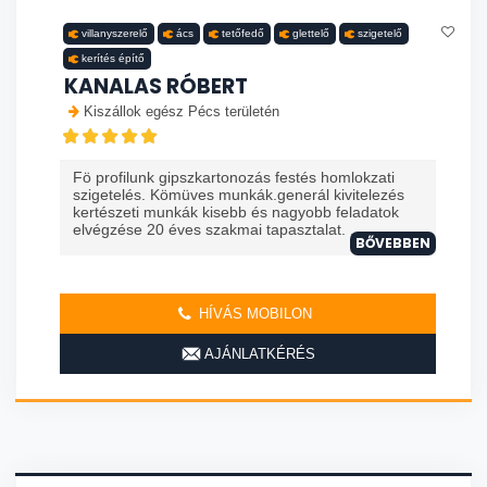
villanyszerelő
ács
tetőfedő
glettelő
szigetelő
kerítés építő
KANALAS RÓBERT
Kiszállok egész Pécs területén
Fö profilunk gipszkartonozás festés homlokzati
szigetelés. Kömüves munkák.generál kivitelezés
kertészeti munkák kisebb és nagyobb feladatok
elvégzése 20 éves szakmai tapasztalat. ...
BŐVEBBEN
HÍVÁS MOBILON
AJÁNLATKÉRÉS