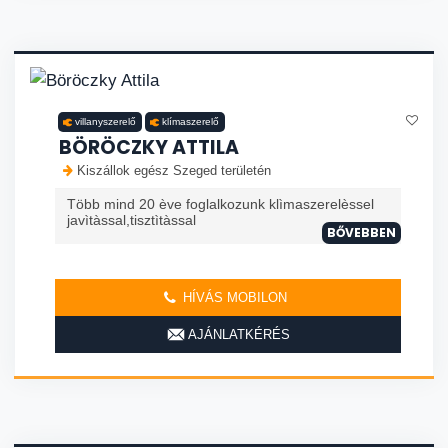
villanyszerelő
klímaszerelő
BÖRÖCZKY ATTILA
Kiszállok egész Szeged területén
Több mind 20 ève foglalkozunk klìmaszerelèssel
javìtàssal,tisztìtàssal
BŐVEBBEN
HÍVÁS MOBILON
AJÁNLATKÉRÉS