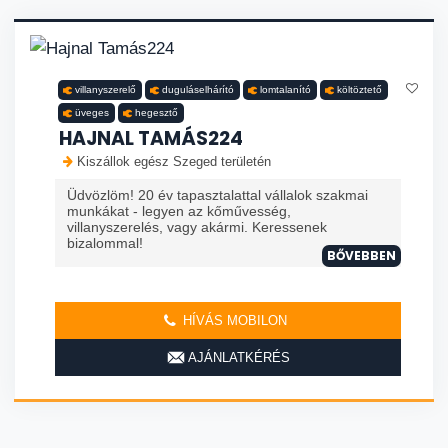
villanyszerelő
duguláselhárító
lomtalanító
költöztető
üveges
hegesztő
HAJNAL TAMÁS224
Kiszállok egész Szeged területén
Üdvözlöm! 20 év tapasztalattal vállalok szakmai
munkákat - legyen az kőművesség,
villanyszerelés, vagy akármi. Keressenek
bizalommal!
BŐVEBBEN
HÍVÁS MOBILON
AJÁNLATKÉRÉS