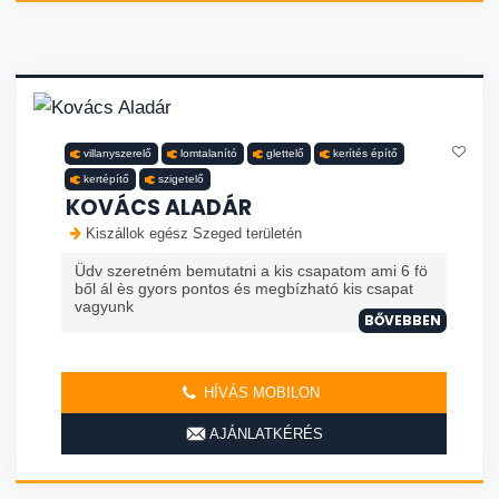
villanyszerelő
lomtalanító
glettelő
kerítés építő
kertépítő
szigetelő
KOVÁCS ALADÁR
Kiszállok egész Szeged területén
Üdv szeretném bemutatni a kis csapatom ami 6 fö
ből ál ès gyors pontos és megbízható kis csapat
vagyunk
BŐVEBBEN
HÍVÁS MOBILON
AJÁNLATKÉRÉS