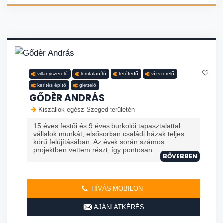
villanyszerelő
lomtalanító
tetőfedő
vízszerelő
kerítés építő
glettelő
GŐDÈR ANDRÁS
Kiszállok egész Szeged területén
15 éves festői és 9 éves burkolói tapasztalattal
vállalok munkát, elsősorban családi házak teljes
körű felújításában. Az évek során számos
projektben vettem részt, így pontosan...
BŐVEBBEN
HÍVÁS MOBILON
AJÁNLATKÉRÉS