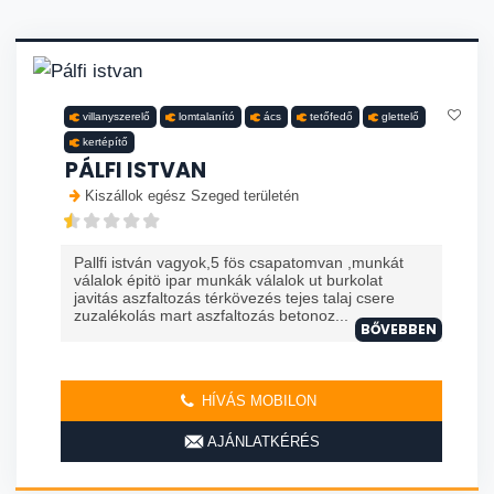
villanyszerelő
lomtalanító
ács
tetőfedő
glettelő
kertépítő
PÁLFI ISTVAN
Kiszállok egész Szeged területén
Pallfi istván vagyok,5 fös csapatomvan ,munkát
válalok épitö ipar munkák válalok ut burkolat
javitás aszfaltozás térkövezés tejes talaj csere
zuzalékolás mart aszfaltozás betonoz...
BŐVEBBEN
HÍVÁS MOBILON
AJÁNLATKÉRÉS