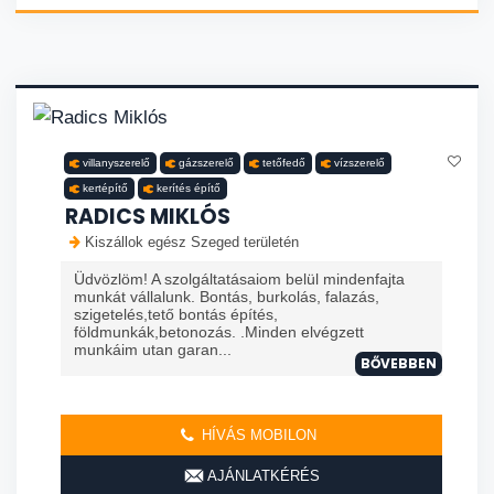
villanyszerelő
gázszerelő
tetőfedő
vízszerelő
kertépítő
kerítés építő
RADICS MIKLÓS
Kiszállok egész Szeged területén
Üdvözlöm! A szolgáltatásaiom belül mindenfajta
munkát vállalunk. Bontás, burkolás, falazás,
szigetelés,tető bontás építés,
földmunkák,betonozás. .Minden elvégzett
munkáim utan garan...
BŐVEBBEN
HÍVÁS MOBILON
AJÁNLATKÉRÉS