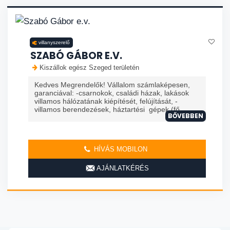
villanyszerelő
SZABÓ GÁBOR E.V.
Kiszállok egész Szeged területén
Kedves Megrendelők! Vállalom számlaképesen,
garanciával: -csarnokok, családi házak, lakások
villamos hálózatának kiépítését, felújítását, -
villamos berendezések, háztartési gépek (fő
BŐVEBBEN
HÍVÁS MOBILON
AJÁNLATKÉRÉS