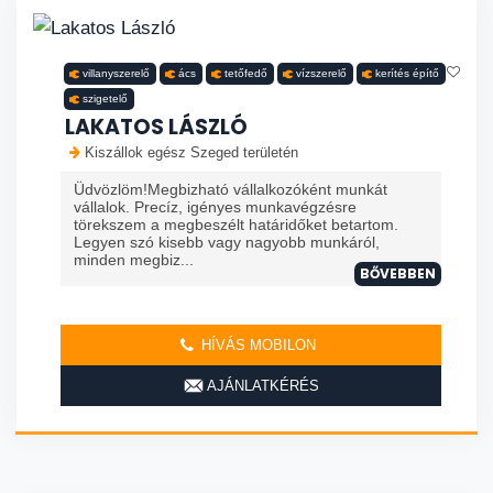
villanyszerelő
ács
tetőfedő
vízszerelő
kerítés építő
szigetelő
LAKATOS LÁSZLÓ
Kiszállok egész Szeged területén
Üdvözlöm!Megbizható vállalkozóként munkát
vállalok. Precíz, igényes munkavégzésre
törekszem a megbeszélt határidőket betartom.
Legyen szó kisebb vagy nagyobb munkáról,
minden megbiz...
BŐVEBBEN
HÍVÁS MOBILON
AJÁNLATKÉRÉS