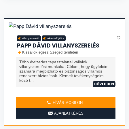
villanyszerelő
lakásfelújítás
PAPP DÁVID VILLANYSZERELÉS
Kiszállok egész Szeged területén
Több évtizedes tapasztalattal vállalok
villanyszerelési munkákat.Célom, hogy ügyfeleim
számára megbízható és biztonságos villamos
rendszert biztosítsak. Kiemelt tevékenységeim
közé t...
BŐVEBBEN
HÍVÁS MOBILON
AJÁNLATKÉRÉS