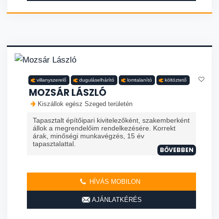
villanyszerelő
duguláselhárító
lomtalanító
költöztető
MOZSÁR LÁSZLÓ
Kiszállok egész Szeged területén
Tapasztalt építőipari kivitelezőként, szakemberként
állok a megrendelőim rendelkezésére. Korrekt
árak, minőségi munkavégzés, 15 év
tapasztalattal.
BŐVEBBEN
HÍVÁS MOBILON
AJÁNLATKÉRÉS