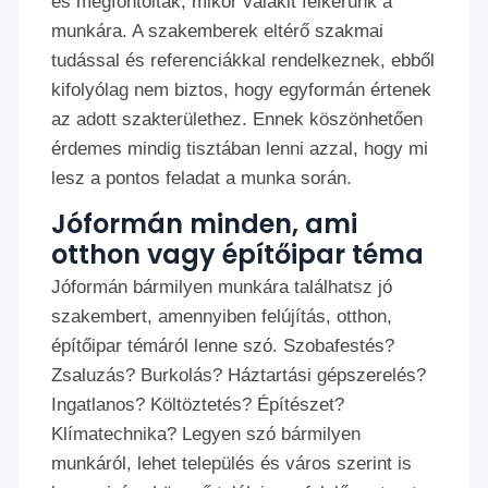
és megfontoltak, mikor valakit felkérünk a
munkára. A szakemberek eltérő szakmai
tudással és referenciákkal rendelkeznek, ebből
kifolyólag nem biztos, hogy egyformán értenek
az adott szakterülethez. Ennek köszönhetően
érdemes mindig tisztában lenni azzal, hogy mi
lesz a pontos feladat a munka során.
Jóformán minden, ami
otthon vagy építőipar téma
Jóformán bármilyen munkára találhatsz jó
szakembert, amennyiben felújítás, otthon,
építőipar témáról lenne szó. Szobafestés?
Zsaluzás? Burkolás? Háztartási gépszerelés?
Ingatlanos? Költöztetés? Építészet?
Klímatechnika? Legyen szó bármilyen
munkáról, lehet település és város szerint is