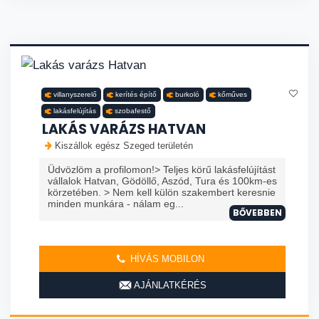
villanyszerelő
kerítés építő
burkoló
kőműves
lakásfelújítás
szobafestő
LAKÁS VARÁZS HATVAN
Kiszállok egész Szeged területén
Üdvözlöm a profilomon!> Teljes körű lakásfelújítást
vállalok Hatvan, Gödöllő, Aszód, Tura és 100km-es
körzetében. > Nem kell külön szakembert keresnie
minden munkára - nálam eg...
BŐVEBBEN
HÍVÁS MOBILON
AJÁNLATKÉRÉS