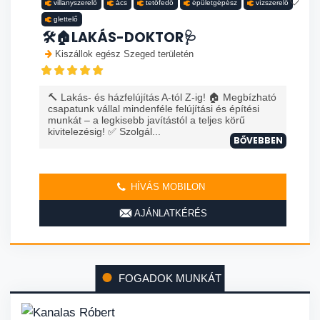
villanyszerelő
ács
tetőfedő
épületgépész
vízszerelő
glettelő
🛠️🏠LAKÁS-DOKTOR🩺
Kiszállok egész Szeged területén
🔨 Lakás- és házfelújítás A-tól Z-ig! 🏠 Megbízható
csapatunk vállal mindenféle felújítási és építési
munkát – a legkisebb javítástól a teljes körű
kivitelezésig! ✅ Szolgál...
BŐVEBBEN
HÍVÁS MOBILON
AJÁNLATKÉRÉS
FOGADOK MUNKÁT