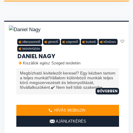
villanyszerelő
glettelő
szigetelő
burkoló
kőműves
lakásfelújítás
DANIEL NAGY
Kiszállok egész Szeged területén
Megbízható kivitelezőt keresel? Egy kézben tartom
a teljes munkát!Vállalom különböző munkák teljes
körű megszervezését és lebonyolítását,
fővállalkozóként.✔️ Nem kell több szakembe...
BŐVEBBEN
HÍVÁS MOBILON
AJÁNLATKÉRÉS