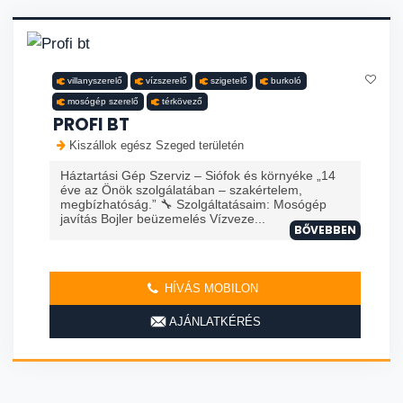
villanyszerelő
vízszerelő
szigetelő
burkoló
mosógép szerelő
térkövező
PROFI BT
Kiszállok egész Szeged területén
Háztartási Gép Szerviz – Siófok és környéke „14
éve az Önök szolgálatában – szakértelem,
megbízhatóság.” 🔧 Szolgáltatásaim: Mosógép
javítás Bojler beüzemelés Vízveze...
BŐVEBBEN
HÍVÁS MOBILON
AJÁNLATKÉRÉS