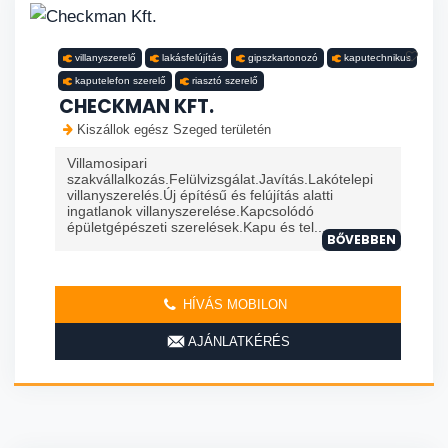
villanyszerelő
lakásfelújítás
gipszkartonozó
kaputechnikus
kaputelefon szerelő
riasztó szerelő
CHECKMAN KFT.
Kiszállok egész Szeged területén
Villamosipari
szakvállalkozás.Felülvizsgálat.Javítás.Lakótelepi
villanyszerelés.Új építésű és felújítás alatti
ingatlanok villanyszerelése.Kapcsolódó
épületgépészeti szerelések.Kapu és tel...
BŐVEBBEN
HÍVÁS MOBILON
AJÁNLATKÉRÉS