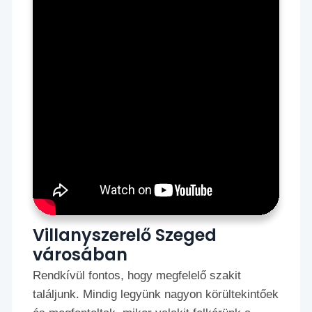
Villanyszerelő Szeged
városában
Rendkívül fontos, hogy megfelelő szakit
találjunk. Mindig legyünk nagyon körültekintőek