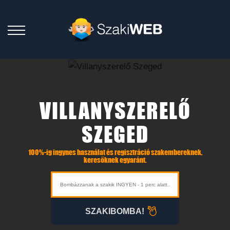
VILLANYSZERELŐ
SZEGED
100%-ig ingynes használat és regisztráció szakembereknek,
keresőknek egyaránt.
SZAKIBOMBA!