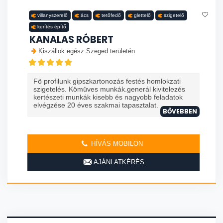
villanyszerelő
ács
tetőfedő
glettelő
szigetelő
kerítés építő
KANALAS RÓBERT
Kiszállok egész Szeged területén
Fö profilunk gipszkartonozás festés homlokzati
szigetelés. Kömüves munkák.generál kivitelezés
kertészeti munkák kisebb és nagyobb feladatok
elvégzése 20 éves szakmai tapasztalat. ...
BŐVEBBEN
HÍVÁS MOBILON
AJÁNLATKÉRÉS