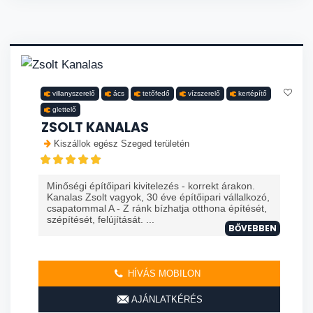
villanyszerelő
ács
tetőfedő
vízszerelő
kertépítő
glettelő
ZSOLT KANALAS
Kiszállok egész Szeged területén
Minőségi építőipari kivitelezés - korrekt árakon.
Kanalas Zsolt vagyok, 30 éve építőipari vállalkozó,
csapatommal A - Z ránk bízhatja otthona építését,
szépítését, felújítását. ...
BŐVEBBEN
HÍVÁS MOBILON
AJÁNLATKÉRÉS