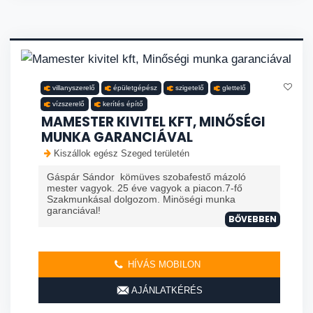
villanyszerelő
épületgépész
szigetelő
glettelő
vízszerelő
kerítés építő
MAMESTER KIVITEL KFT, MINŐSÉGI
MUNKA GARANCIÁVAL
Kiszállok egész Szeged területén
Gáspár Sándor kömüves szobafestő mázoló
mester vagyok. 25 éve vagyok a piacon.7-fő
Szakmunkásal dolgozom. Minöségi munka
garanciával!
BŐVEBBEN
HÍVÁS MOBILON
AJÁNLATKÉRÉS