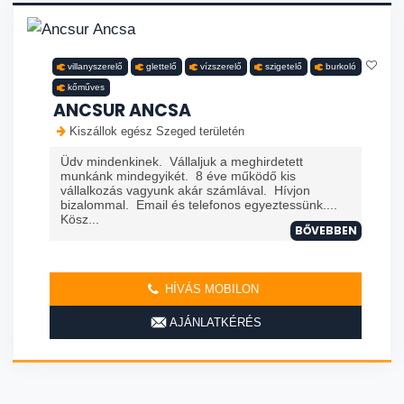
villanyszerelő
glettelő
vízszerelő
szigetelő
burkoló
kőműves
ANCSUR ANCSA
Kiszállok egész Szeged területén
Üdv mindenkinek. Vállaljuk a meghirdetett
munkánk mindegyikét. 8 éve működő kis
vállalkozás vagyunk akár számlával. Hívjon
bizalommal. Email és telefonos egyeztessünk....
Kösz...
BŐVEBBEN
HÍVÁS MOBILON
AJÁNLATKÉRÉS