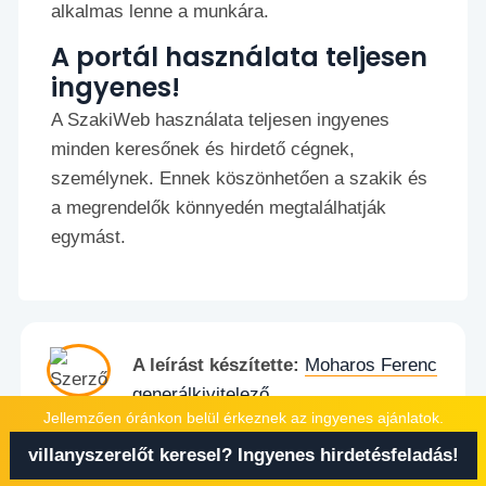
alkalmas lenne a munkára.
A portál használata teljesen
ingyenes!
A SzakiWeb használata teljesen ingyenes
minden keresőnek és hirdető cégnek,
személynek. Ennek köszönhetően a szakik és
a megrendelők könnyedén megtalálhatják
egymást.
A leírást készítette:
Moharos Ferenc
generálkivitelező
Jellemzően óránkon belül érkeznek az ingyenes ajánlatok.
Szakértője az építőiparinak és
projektmenedzsmentnek.
villanyszerelőt keresel? Ingyenes hirdetésfeladás!