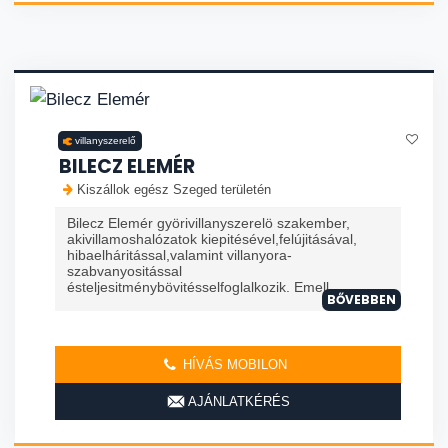
villanyszerelő
BILECZ ELEMÉR
Kiszállok egész Szeged területén
Bilecz Elemér györivillanyszerelö szakember,
akivillamoshalózatok kiepitésével,felújitásával,
hibaelháritással,valamint villanyora-
szabvanyositással
ésteljesitménybövitésselfoglalkozik. Emell...
BŐVEBBEN
HÍVÁS MOBILON
AJÁNLATKÉRÉS