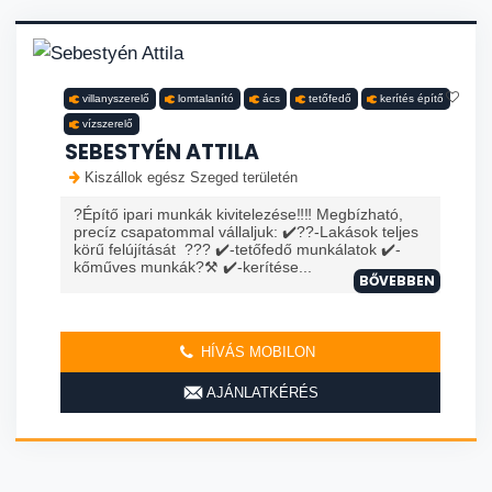
villanyszerelő
lomtalanító
ács
tetőfedő
kerítés építő
vízszerelő
SEBESTYÉN ATTILA
Kiszállok egész Szeged területén
?Építő ipari munkák kivitelezése‼️‼️ Megbízható,
precíz csapatommal vállaljuk: ✔️?️?️-Lakások teljes
körű felújítását ??? ✔️-tetőfedő munkálatok ✔️-
kőműves munkák?⚒️ ✔️-kerítése...
BŐVEBBEN
HÍVÁS MOBILON
AJÁNLATKÉRÉS