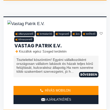
villanyszerelő
lomtalanító
hegesztő
ács
tetőfedő
klímaszerelő
VASTAG PATRIK E.V.
Kiszállok egész Szeged területén
Tisztelettel köszöntöm! Egyéni vállalkozóként
országosan vállalom lakások és házak teljes körű
felújítását, kulcsrakész állapotig.Ha nem szeretne
több szakembert szervezgetni, jó h...
BŐVEBBEN
HÍVÁS MOBILON
AJÁNLATKÉRÉS