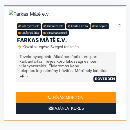
villanyszerelő
klímaszerelő
kerítés építő
kertépítő
lakásfelújítás
gipszkartonozó
FARKAS MÁTÉ E.V.
Kiszállok egész Szeged területén
Tevékenységeink: Általános épület és ipari
karbantartás Teljes körű lakossági és ipari
villanyszerelés Elektromos kapu
telepítésTeljesítmény bővítés Mérőhely kiépítés
Ép...
BŐVEBBEN
HÍVÁS MOBILON
AJÁNLATKÉRÉS