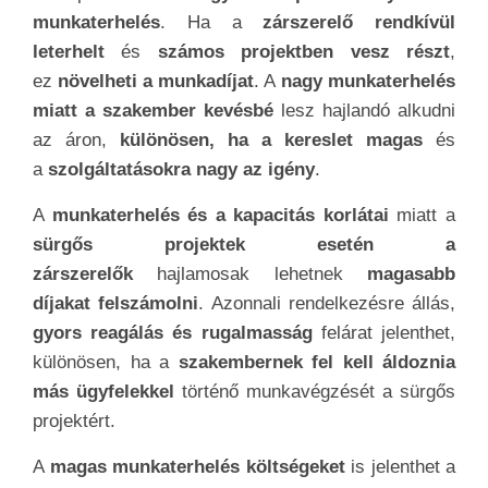
munkaterhelés
. Ha a
zárszerelő rendkívül
leterhelt
és
számos projektben vesz részt
,
ez
növelheti a munkadíjat
. A
nagy munkaterhelés
miatt a szakember kevésbé
lesz hajlandó alkudni
az áron,
különösen, ha a kereslet magas
és
a
szolgáltatásokra nagy az igény
.
A
munkaterhelés és a kapacitás korlátai
miatt a
sürgős projektek esetén a
zárszerelők
hajlamosak lehetnek
magasabb
díjakat felszámolni
. Azonnali rendelkezésre állás,
gyors reagálás és rugalmasság
felárat jelenthet,
különösen, ha a
szakembernek fel kell áldoznia
más ügyfelekkel
történő munkavégzését a sürgős
projektért.
A
magas munkaterhelés költségeket
is jelenthet a