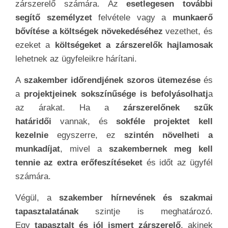
zárszerelő számára. Az
esetlegesen további
segítő személyzet
felvétele vagy a
munkaerő
bővítése a költségek növekedéséhez
vezethet, és
ezeket a
költségeket a zárszerelők hajlamosak
lehetnek az ügyfeleikre hárítani.
A
szakember időrendjének szoros ütemezése
és
a
projektjeinek sokszínűsége is befolyásolhatj
a
az árakat. Ha a
zárszerelőnek szűk
határidői
vannak, és
sokféle projektet kell
kezelnie
egyszerre, ez
szintén növelheti a
munkadíjat
, mivel a
szakembernek meg kell
tennie az extra erőfeszítéseket
és időt az ügyfél
számára.
Végül, a
szakember hírnevének és szakmai
tapasztalatának
szintje is meghatározó.
Egy
tapasztalt és jól ismert zárszerelő
, akinek