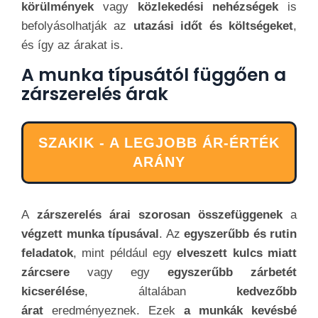
körülmények
vagy
közlekedési nehézségek
is
befolyásolhatják az
utazási időt és költségeket
,
és így az árakat is.
A munka típusától függően a
zárszerelés árak
SZAKIK - A LEGJOBB ÁR-ÉRTÉK
ARÁNY
A
zárszerelés árai szorosan összefüggenek
a
végzett munka típusával
. Az
egyszerűbb és rutin
feladatok
, mint például egy
elveszett kulcs miatt
zárcsere
vagy egy
egyszerűbb zárbetét
kicserélése
, általában
kedvezőbb
árat
eredményeznek. Ezek
a munkák kevésbé