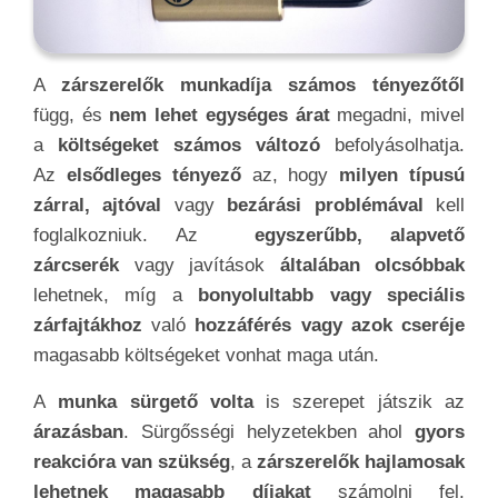
A
zárszerelők munkadíja számos tényezőtől
függ, és
nem lehet egységes árat
megadni, mivel
a
költségeket számos változó
befolyásolhatja.
Az
elsődleges tényező
az, hogy
milyen típusú
zárral, ajtóval
vagy
bezárási problémával
kell
foglalkozniuk. Az
egyszerűbb, alapvető
zárcserék
vagy javítások
általában olcsóbbak
lehetnek, míg a
bonyolultabb vagy speciális
zárfajtákhoz
való
hozzáférés vagy azok cseréje
magasabb költségeket vonhat maga után.
A
munka sürgető volta
is szerepet játszik az
árazásban
. Sürgősségi helyzetekben ahol
gyors
reakcióra van szükség
, a
zárszerelők hajlamosak
lehetnek magasabb díjakat
számolni fel,