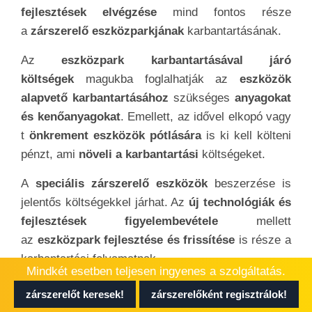
fejlesztések elvégzése
mind fontos része
a
zárszerelő eszközparkjának
karbantartásának.
Az
eszközpark karbantartásával járó
költségek
magukba foglalhatják az
eszközök
alapvető karbantartásához
szükséges
anyagokat
és kenőanyagokat
. Emellett, az idővel elkopó vagy
t
önkrement eszközök pótlására
is ki kell költeni
pénzt, ami
növeli a karbantartási
költségeket.
A
speciális zárszerelő eszközök
beszerzése is
jelentős költségekkel járhat. Az
új technológiák és
fejlesztések figyelembevétele
mellett
az
eszközpark fejlesztése és frissítése
is része a
karbantartási folyamatnak.
Mindkét esetben teljesen ingyenes a szolgáltatás.
A
szakembereknek fel kell mérniük
az
zárszerelőt keresek!
zárszerelőként regisztrálok!
eszközparkjuk állapotát, és
szükség esetén