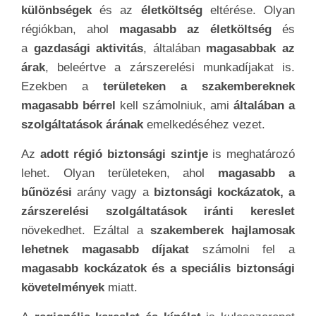
különbségek
és az
életköltség
eltérése. Olyan
régiókban, ahol
magasabb az életköltség
és
a
gazdasági aktivitás
, általában
magasabbak az
árak
, beleértve a zárszerelési munkadíjakat is.
Ezekben a
területeken a szakembereknek
magasabb bérrel
kell számolniuk, ami
általában a
szolgáltatások árának
emelkedéséhez vezet.
Az
adott régió biztonsági szintje
is meghatározó
lehet. Olyan területeken, ahol
magasabb a
bűnözési
arány vagy a
biztonsági kockázatok, a
zárszerelési szolgáltatások iránti kereslet
növekedhet. Ezáltal a
szakemberek hajlamosak
lehetnek magasabb díjakat
számolni fel a
magasabb kockázatok és a speciális biztonsági
követelmények
miatt.