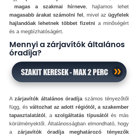
magas a szakmai hírneve
, hajlamos lehet
magasabb árakat számolni fel
, mivel az
ügyfelek
hajlandóak lehetnek többet fizetni
a minőségért
és a megbízhatóságért.
Mennyi a zárjavítók általános
óradíja?
SZAKIT KERESEK - MAX 2 PERC
A
zárjavítók általános óradíja
számos tényezőtől
függ, és
változhat az adott régiótól, a szakember
tapasztalatától
, a
szolgáltatás típusától
és más
körülményektől. Általánosságban elmondható, hogy
a
zárjavítók óradíja meghatározó tényezők