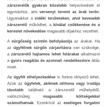
zárszerelők gyakran közelebb
helyezkednek el
egymáshoz, ami
versenyt teremt az árak terén
.
Ugyanakkor a
vidéki területeken, ahol kevesebb
zárszerelő
működhet, a
kínálat csökkenése és a
kereslet növekedése
magasabb díjakhoz vezethet.
A
sürgősség szintén befolyásolja
az árakat. Ha
az
ügyfélnek sürgős zárjavításra
van szüksége,
a
zárszerelő hajlamos lehet felárakat
alkalmazni
a
gyors reagálás és azonnali rendelkezésre
állás
miatt.
A
z ügyfél elhelyezkedése
is fontos tényező lehet.
Azok az
ügyfelek, akiknek otthona vagy irodája
távolabb
található a zárszerelő műhelyétől,
valószínűleg
magasabb költségekkel
számolhatnak
. Ezenkívül az
esetleges forgalmi