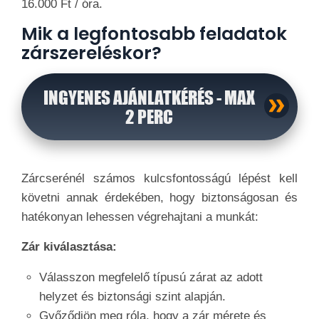
16.000 Ft / óra.
Mik a legfontosabb feladatok
zárszereléskor?
INGYENES AJÁNLATKÉRÉS - MAX
2 PERC
Zárcserénél számos kulcsfontosságú lépést kell
követni annak érdekében, hogy biztonságosan és
hatékonyan lehessen végrehajtani a munkát:
Zár kiválasztása:
Válasszon megfelelő típusú zárat az adott
helyzet és biztonsági szint alapján.
Győződjön meg róla, hogy a zár mérete és