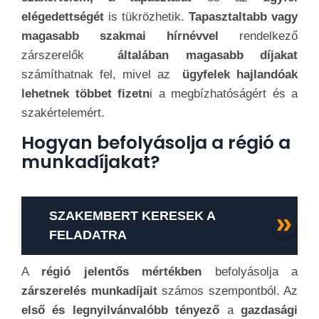
elégedettségét
is tükrözhetik.
Tapasztaltabb vagy
magasabb szakmai hírnévvel
rendelkező
zárszerelők
általában magasabb díjakat
számíthatnak fel, mivel az
ügyfelek hajlandóak
lehetnek többet fizetn
i a megbízhatóságért és a
szakértelemért.
Hogyan befolyásolja a régió a
munkadíjakat?
SZAKEMBERT KERESEK A
FELADATRA
A
régió jelentős mértékben
befolyásolja a
zárszerelés munkadíjait
számos szempontból. Az
első és legnyilvánvalóbb tényező
a
gazdasági