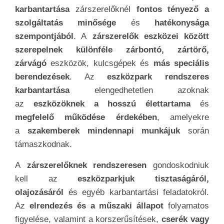
karbantartása
zárszerelőknél
fontos tényező a
szolgáltatás minősége
és
hatékonysága
szempontjából
. A
zárszerelők eszközei között
szerepelnek különféle zárbontó, zártörő,
zárvágó
eszközök, kulcsgépek és
más speciális
berendezések
. Az
eszközpark rendszeres
karbantartása
elengedhetetlen azoknak
az
eszközöknek a hosszú élettartama
és
megfelelő működése érdekében
, amelyekre
a
szakemberek mindennapi munkájuk
során
támaszkodnak.
A
zárszerelőknek rendszeresen
gondoskodniuk
kell az
eszközparkjuk tisztaságáról,
olajozásáról
és egyéb karbantartási feladatokról.
Az
elrendezés és a műszaki állapot
folyamatos
figyelése, valamint a korszerűsítések,
cserék vagy