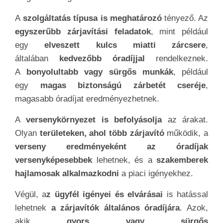
A
szolgáltatás típusa is meghatározó
tényező. Az
egyszerűbb zárjavítási feladatok
, mint például
egy
elveszett kulcs miatti zárcsere
,
általában
kedvezőbb óradíjjal
rendelkeznek.
A
bonyolultabb vagy sürgős munkák
, például
egy
magas biztonságú zárbetét cseréje
,
magasabb óradíjat eredményezhetnek.
A
versenykörnyezet is befolyásolja
az árakat.
Olyan
területeken, ahol több zárjavító
működik, a
verseny eredményeként az óradíjak
versenyképesebbek
lehetnek, és a
szakemberek
hajlamosak alkalmazkodni
a piaci igényekhez.
Végül, a
z ügyfél igényei és elvárásai
is hatással
lehetnek
a zárjavítók általános óradíjára
. Azok,
akik
gyors vagy sürgős