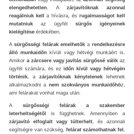
elengedhetetlen
. A
zárjavítóknak azonnal
reagálniuk kell
a hívásra, és
rugalmasságot kell
mutatniuk
az ügyfél
sürgős igényeinek
kielégítése
érdekében.
A
sürgősségi felárak emelhetők
a
rendelkezésre
álló munkaidőn
kívüli vagy hétvégi munkáért is.
Amikor
a zárcsere vagy javítás sürgőssé válik
az
ügyfél számára, és ez
időn kívül vagy hétvégén
történik
, a
zárjavítóknak kénytelenek
lehetnek
alkalmazkodni a
nem szokványos munkaidőhö
z,
ami felárakat vonhat maga után.
A
sürgősségi felárak a szakember
leterheltségétől
is függhetnek. Amennyiben a
zárjavító elfoglalt vagy túlterhelt
, és azonnali
segítségre van szükség,
felárat számolhatnak fel
,