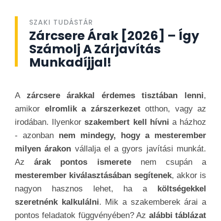
SZAKI TUDÁSTÁR
Zárcsere Árak [2026] – Így
Számolj A Zárjavítás
Munkadíjjal!
A
zárcsere árakkal érdemes tisztában lenni
,
amikor
elromlik a zárszerkezet
otthon, vagy az
irodában. Ilyenkor
szakembert kell hívni
a házhoz
- azonban
nem mindegy, hogy a mesterember
milyen árakon
vállalja el a gyors javítási munkát.
Az
árak pontos ismerete
nem csupán a
mesterember kiválasztásában segítenek
, akkor is
nagyon hasznos lehet, ha a
költségekkel
szeretnénk kalkulálni
. Mik a szakemberek árai a
pontos feladatok függvényében? Az
alábbi táblázat