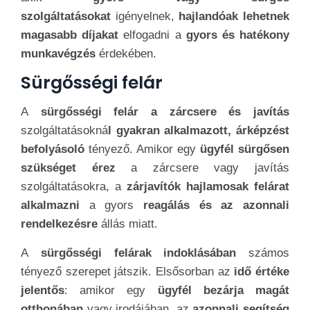
szolgáltatásokat
igényelnek,
hajlandóak lehetnek
magasabb díjakat
elfogadni a
gyors és hatékony
munkavégzés
érdekében.
Sürgősségi felár
A
sürgősségi felár a zárcsere és javítás
szolgáltatásokná
l gyakran alkalmazott, árképzést
befolyásoló
tényező. Amikor egy
ügyfél sürgősen
szükséget érez
a zárcsere vagy javítás
szolgáltatásokra, a
zárjavítók hajlamosak felárat
alkalmazni
a gyors
reagálás és az azonnali
rendelkezésre
állás miatt.
A
sürgősségi felárak indoklásában
számos
tényező szerepet játszik. Elsősorban az
idő értéke
jelentős
: amikor egy
ügyfél bezárja magát
otthonában
vagy irodájában, az
azonnali segítség