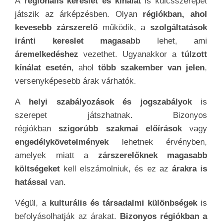
A
regionális kereslet és kínálat
is kulcsszerepet
játszik az árképzésben. Olyan
régiókban, ahol
kevesebb zárszerelő
működik, a
szolgáltatások
iránti kereslet magasabb
lehet, ami
áremelkedéshez
vezethet. Ugyanakkor a
túlzott
kínálat esetén
, ahol
több szakember van jelen
,
versenyképesebb árak várhatók.
A
helyi szabályozások és jogszabályok
is
szerepet játszhatnak. Bizonyos
régiókban
szigorúbb szakmai előírások
vagy
engedélykövetelmények
lehetnek érvényben,
amelyek miatt a
zárszerelőknek magasabb
költségeket
kell elszámolniuk, és ez az
árakra is
hatással
van.
Végül, a
kulturális és társadalmi különbségek
is
befolyásolhatják az árakat.
Bizonyos régiókban a