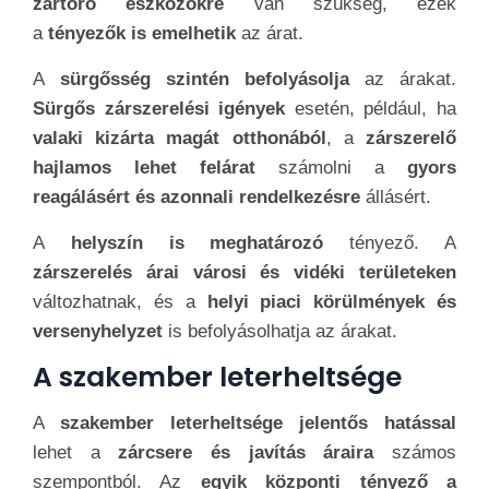
zártörő eszközökre
van szükség, ezek
a
tényezők is emelhetik
az árat.
A
sürgősség szintén befolyásolja
az árakat.
Sürgős zárszerelési igények
esetén, például, ha
valaki kizárta magát otthonából
, a
zárszerelő
hajlamos lehet felárat
számolni a
gyors
reagálásért és azonnali rendelkezésre
állásért.
A
helyszín is meghatározó
tényező. A
zárszerelés árai városi és vidéki területeken
változhatnak, és a
helyi piaci körülmények és
versenyhelyzet
is befolyásolhatja az árakat.
A szakember leterheltsége
A
szakember leterheltsége jelentős hatással
lehet a
zárcsere és javítás áraira
számos
szempontból. Az
egyik központi tényező a