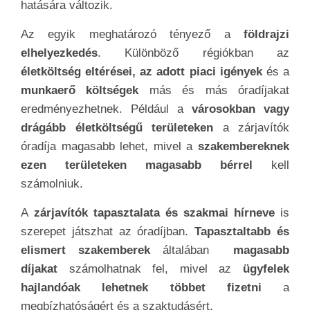
hatására változik.
Az egyik meghatározó tényező a
földrajzi
elhelyezkedés
. Különböző régiókban az
életköltség eltérései, az adott piaci igények
és a
munkaerő költségek
más és más óradíjakat
eredményezhetnek. Például a
városokban vagy
drágább életköltségű területeken
a zárjavítók
óradíja magasabb lehet, mivel a
szakembereknek
ezen területeken magasabb bérrel
kell
számolniuk.
A
zárjavítók tapasztalata és szakmai hírneve
is
szerepet játszhat az óradíjban.
Tapasztaltabb és
elismert szakemberek
általában
magasabb
díjakat
számolhatnak fel, mivel az
ügyfelek
hajlandóak lehetnek többet fizetni
a
megbízhatóságért és a szaktudásért.