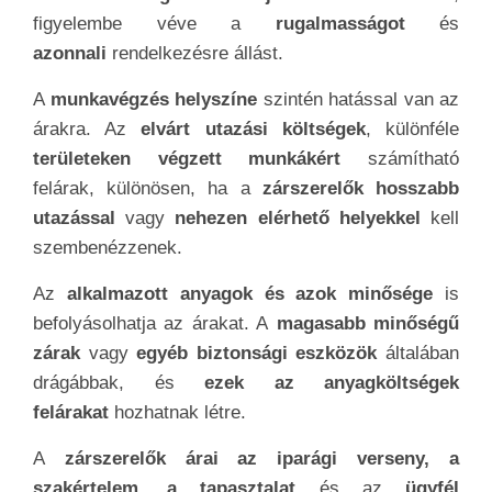
figyelembe véve a
rugalmasságot
és
azonnali
rendelkezésre állást.
A
munkavégzés helyszíne
szintén hatással van az
árakra. Az
elvárt utazási költségek
, különféle
területeken végzett munkákért
számítható
felárak, különösen, ha a
zárszerelők hosszabb
utazással
vagy
nehezen elérhető helyekkel
kell
szembenézzenek.
Az
alkalmazott anyagok és azok minősége
is
befolyásolhatja az árakat. A
magasabb minőségű
zárak
vagy
egyéb biztonsági eszközök
általában
drágábbak, és
ezek az anyagköltségek
felárakat
hozhatnak létre.
A
zárszerelők árai az iparági verseny, a
szakértelem, a tapasztalat
és az
ügyfél