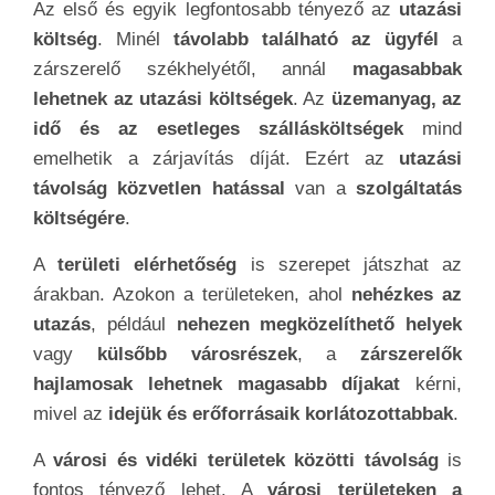
Az első és egyik legfontosabb tényező az
utazási
költség
. Minél
távolabb található az ügyfél
a
zárszerelő székhelyétől, annál
magasabbak
lehetnek az utazási költségek
. Az
üzemanyag, az
idő és az esetleges szállásköltségek
mind
emelhetik a zárjavítás díját. Ezért az
utazási
távolság közvetlen hatással
van a
szolgáltatás
költségére
.
A
területi elérhetőség
is szerepet játszhat az
árakban. Azokon a területeken, ahol
nehézkes az
utazás
, például
nehezen megközelíthető helyek
vagy
külsőbb városrészek
, a
zárszerelők
hajlamosak lehetnek
magasabb díjakat
kérni,
mivel az
idejük és erőforrásaik korlátozottabbak
.
A
városi és vidéki területek közötti távolság
is
fontos tényező lehet. A
városi területeken a