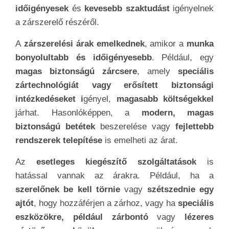
időigényesek
és
kevesebb szaktudást
igényelnek
a zárszerelő részéről.
A
zárszerelési árak emelkednek
, amikor a
munka
bonyolultabb és időigényesebb
. Például, egy
magas biztonságú zárcsere
, amely
speciális
zártechnológiát vagy erősített biztonsági
intézkedéseket i
gényel,
magasabb költségekkel
járhat. Hasonlóképpen, a
modern, magas
biztonságú betétek
beszerelése vagy
fejlettebb
rendszerek telepítése
is emelheti az árat.
Az
esetleges kiegészítő szolgáltatások
is
hatással vannak az árakra. Például, ha a
szerelőnek be kell törnie
vagy
szétszednie egy
ajtót
, hogy hozzáférjen a zárhoz, vagy ha
speciális
eszközökre, például zárbontó
vagy
lézeres