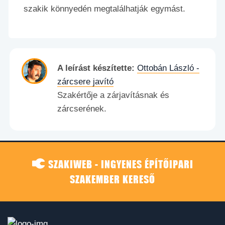
szakik könnyedén megtalálhatják egymást.
A leírást készítette:
Ottobán László -
zárcsere javító
Szakértője a zárjavításnak és
zárcserének.
SZAKIWEB - INGYENES ÉPÍTŐIPARI
SZAKEMBER KERESŐ