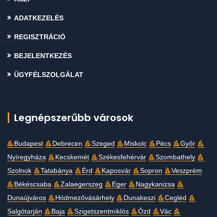
ADATKEZELÉS
REGISZTRÁCIÓ
BEJELENTKEZÉS
ÜGYFÉLSZOLGÁLAT
Legnépszerűbb városok
Budapest
Debrecen
Szeged
Miskolc
Pécs
Győr
Nyíregyháza
Kecskemét
Székesfehérvár
Szombathely
Szolnok
Tatabánya
Érd
Kaposvár
Sopron
Veszprém
Békéscsaba
Zalaegerszeg
Eger
Nagykanizsa
Dunaújváros
Hódmezővásárhely
Dunakeszi
Cegléd
Salgótarján
Baja
Szigetszentmiklós
Ózd
Vác