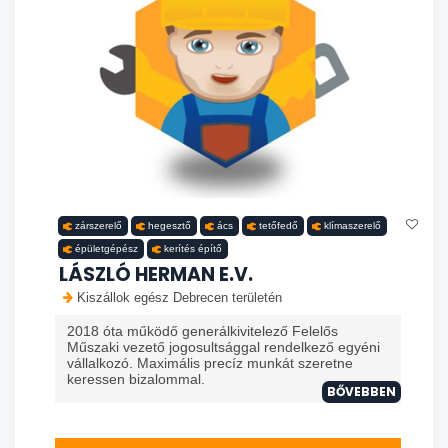
zárszerelő
hegesztő
ács
tetőfedő
klímaszerelő
épületgépész
kerítés építő
LÁSZLÓ HERMAN E.V.
Kiszállok egész Debrecen területén
2018 óta működő generálkivitelező Felelős
Műszaki vezető jogosultsággal rendelkező egyéni
vállalkozó. Maximális precíz munkát szeretne
keressen bizalommal.
BŐVEBBEN