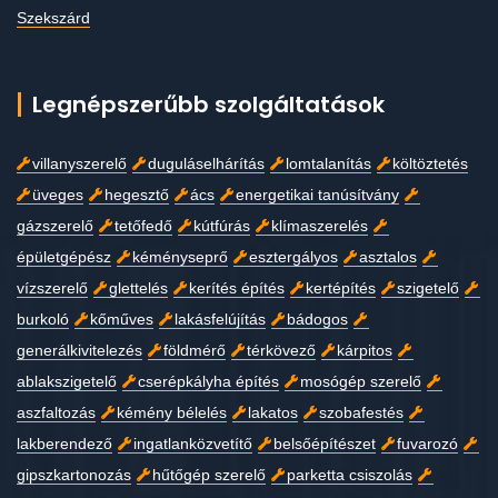
Szekszárd
Legnépszerűbb szolgáltatások
villanyszerelő
duguláselhárítás
lomtalanítás
költöztetés
üveges
hegesztő
ács
energetikai tanúsítvány
gázszerelő
tetőfedő
kútfúrás
klímaszerelés
épületgépész
kéményseprő
esztergályos
asztalos
vízszerelő
glettelés
kerítés építés
kertépítés
szigetelő
burkoló
kőműves
lakásfelújítás
bádogos
generálkivitelezés
földmérő
térkövező
kárpitos
ablakszigetelő
cserépkályha építés
mosógép szerelő
aszfaltozás
kémény bélelés
lakatos
szobafestés
lakberendező
ingatlanközvetítő
belsőépítészet
fuvarozó
gipszkartonozás
hűtőgép szerelő
parketta csiszolás