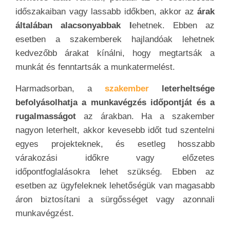
időszakaiban vagy lassabb időkben, akkor az
árak
általában alacsonyabbak l
ehetnek. Ebben az
esetben a szakemberek hajlandóak lehetnek
kedvezőbb árakat kínálni, hogy megtartsák a
munkát és fenntartsák a munkatermelést.
Harmadsorban, a
szakember
leterheltsége
befolyásolhatja a munkavégzés időpontját és a
rugalmasságot
az árakban. Ha a szakember
nagyon leterhelt, akkor kevesebb időt tud szentelni
egyes projekteknek, és esetleg hosszabb
várakozási időkre vagy előzetes
időpontfoglalásokra lehet szükség. Ebben az
esetben az ügyfeleknek lehetőségük van magasabb
áron biztosítani a sürgősséget vagy azonnali
munkavégzést.