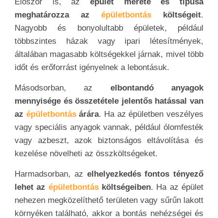
Először is, az
épület mérete és típusa
meghatározza az
épületbontás
költségeit
.
Nagyobb és bonyolultabb épületek, például
többszintes házak vagy ipari létesítmények,
általában magasabb költségekkel járnak, mivel több
időt és erőforrást igényelnek a lebontásuk.
Másodsorban, az
elbontandó anyagok
mennyisége és összetétele jelentős hatással van
az
épületbontás
árára
. Ha az épületben veszélyes
vagy speciális anyagok vannak, például ólomfesték
vagy azbeszt, azok biztonságos eltávolítása és
kezelése növelheti az összköltségeket.
Harmadsorban, az
elhelyezkedés fontos tényező
lehet az
épületbontás
költségeiben
. Ha az épület
nehezen megközelíthető területen vagy sűrűn lakott
környéken található, akkor a bontás nehézségei és