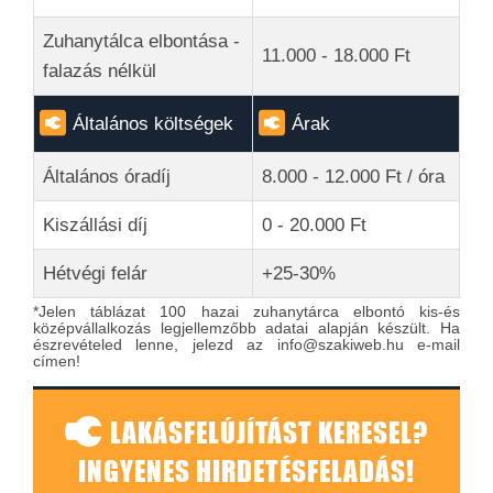
Zuhanytálca elbontása -
11.000 - 18.000 Ft
falazás nélkül
Általános költségek
Árak
Általános óradíj
8.000 - 12.000 Ft / óra
Kiszállási díj
0 - 20.000 Ft
Hétvégi felár
+25-30%
*Jelen táblázat 100 hazai zuhanytárca elbontó kis-és
középvállalkozás legjellemzőbb adatai alapján készült. Ha
észrevételed lenne, jelezd az info@szakiweb.hu e-mail
címen!
LAKÁSFELÚJÍTÁST KERESEL?
INGYENES HIRDETÉSFELADÁS!