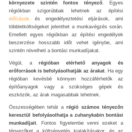
környezete szintén fontos tényező
. Egyes
régiókban szigorúbbak lehetnek az építési
előírások
és engedélyeztetési eljárások, ami
többletköltségeket jelenthet a munkavégzés során.
Emellett egyes régiókban az építési engedélyek
beszerzése hosszabb időt vehet igénybe, ami
szintén növelheti a bontási munkadíjakat.
Végül, a
régióban elérhető anyagok és
erőforrások is befolyásolhatják az árakat
. Ha egy
régióban kevésbé könnyen hozzáférhetők az
építőanyagok vagy a szükséges gépek és
eszközök, az árak magasabbak lehetnek.
Összességében tehát a
régió számos tényezőn
keresztül befolyásolhatja a zuhanykabin bontási
munkadíjait
. Fontos figyelembe venni ezeket a
tényezőket a költségvetés kialakításakor, és az