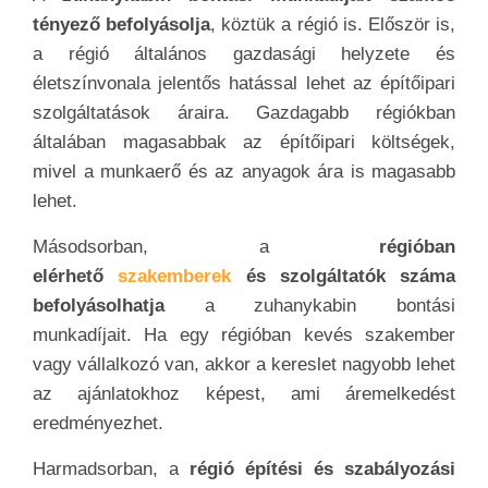
tényező befolyásolja
, köztük a régió is. Először is,
a régió általános gazdasági helyzete és
életszínvonala jelentős hatással lehet az építőipari
szolgáltatások áraira. Gazdagabb régiókban
általában magasabbak az építőipari költségek,
mivel a munkaerő és az anyagok ára is magasabb
lehet.
Másodsorban, a
régióban
elérhető
szakemberek
és szolgáltatók száma
befolyásolhatja
a zuhanykabin bontási
munkadíjait. Ha egy régióban kevés szakember
vagy vállalkozó van, akkor a kereslet nagyobb lehet
az ajánlatokhoz képest, ami áremelkedést
eredményezhet.
Harmadsorban, a
régió építési és szabályozási