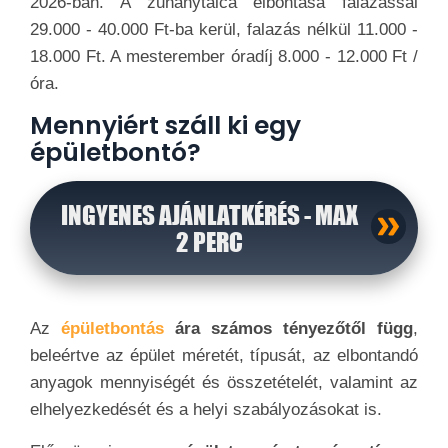
2026-ban. A zuhanytálca elbontása falazással
29.000 - 40.000 Ft-ba kerül, falazás nélkül 11.000 -
18.000 Ft. A mesterember óradíj 8.000 - 12.000 Ft /
óra.
Mennyiért száll ki egy
épületbontó?
INGYENES AJÁNLATKÉRÉS - MAX
2 PERC
Az
épületbontás
ára számos tényezőtől függ
,
beleértve az épület méretét, típusát, az elbontandó
anyagok mennyiségét és összetételét, valamint az
elhelyezkedését és a helyi szabályozásokat is.