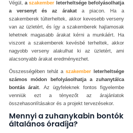
Végül,
a
szakember
leterheltsége befolyásolhatja
a versenyt és az árakat
a piacon. Ha a
szakemberek túlterheltek, akkor kevesebb verseny
van az üzletért, és így a szakemberek hajlamosak
lehetnek magasabb árakat kérni a munkáért. Ha
viszont a szakemberek kevésbé terheltek, akkor
nagyobb verseny alakulhat ki az üzletért, ami
alacsonyabb árakat eredményezhet.
Összességében tehát a
szakember
leterheltsége
számos módon befolyásolhatja a zuhanytálca
bontás árait
. Az ügyfeleknek fontos figyelembe
venniük ezt a tényezőt az árajánlatok
összehasonlításakor és a projekt tervezésekor.
Mennyi a zuhanykabin bontók
általános óradíja?