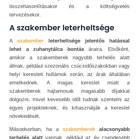
összehasonlításakor és a költségvetés
tervezésekor.
A szakember leterheltsége
A
szakember
leterheltsége jelentős hatással
lehet a zuhanytálca bontás
áraira. Elsőként,
amikor a szakemberek nagyobb terhelés alatt
állnak, például szezonális csúcsidőszakokban vagy
helyi keresleti hullámok során, az árak általában
emelkednek. A magas kereslet miatt a
szakemberek hajlamosak magasabb díjakkal
dolgozni, mivel kevesebb időt tudnak szentelni az
egyes projekteknek, és kihasználják a kereslet
növekedését.
Másodsorban, ha a
szakemberek
alacsonyabb
terhelés alatt
vannak, például az év csendesebb