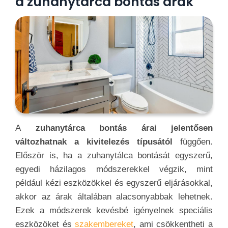
a zuhanytárca bontás árak
A
zuhanytárca bontás árai jelentősen
változhatnak a kivitelezés típusától
függően.
Először is, ha a zuhanytálca bontását egyszerű,
egyedi házilagos módszerekkel végzik, mint
például kézi eszközökkel és egyszerű eljárásokkal,
akkor az árak általában alacsonyabbak lehetnek.
Ezek a módszerek kevésbé igényelnek speciális
eszközöket és
szakembereket
, ami csökkentheti a