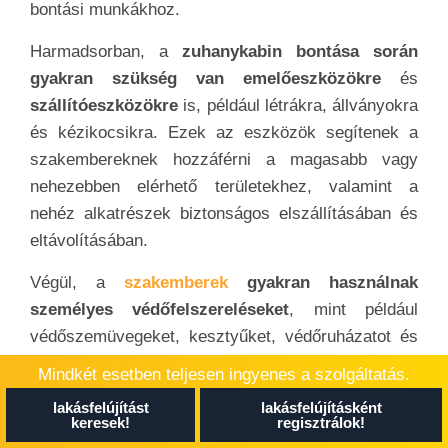
bontási munkákhoz.
Harmadsorban, a
zuhanykabin bontása során
gyakran szükség van emelőeszközökre
és
szállítóeszközökre
is, például létrákra, állványokra
és kézikocsikra. Ezek az eszközök segítenek a
szakembereknek hozzáférni a magasabb vagy
nehezebben elérhető területekhez, valamint a
nehéz alkatrészek biztonságos elszállításában és
eltávolításában.
Végül, a
szakemberek
gyakran használnak
személyes védőfelszereléseket
, mint például
védőszemüvegeket, kesztyűket, védőruházatot és
légszűrő maszkokat a biztonságos munkavégzés
Mindkét esetben teljesen ingyenes a szolgáltatás.
érdekében. Ezek az eszközök védelmet nyújtanak
lakásfelújítást
lakásfelújításként
a szakembereknek a sérülések és balesetek ellen,
keresek!
regisztrálok!
valamint csökkentik a por és egyéb káros anyagok