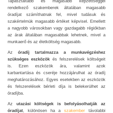
Tapasztaltabb és magasabb képzettséggel
rendelkező szakemberek általában magasabb
óradíjat számíthatnak fel, mivel tudásuk és
szakértelmük magasabb értéket képvisel. Emellett
a nagyobb városokban vagy gazdagabb régiókban
az árak általában magasabbak lehetnek, mivel a
munkaerő és az életköltség magasabb.
Az
óradíj tartalmazza a munkavégzéshez
szükséges eszközök
és felszerelések költségeit
is. Ezen eszközök ára, valamint azok
karbantartása és cseréje hozzájárulhat az óradíj
meghatározásához. Egyes esetekben az eszközök
és felszerelések bérleti díja is belekerülhet az
óradíjba.
Az
utazási költségek is befolyásolhatják az
óradíjat
, különösen ha a
szakember
távolabbi