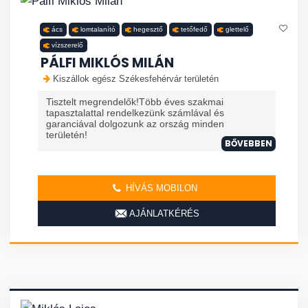
ács
lomtalanító
hegesztő
tetőfedő
glettelő
vízszerelő
PÁLFI MIKLÓS MILÁN
Kiszállok egész Székesfehérvár területén
Tisztelt megrendelők!Több éves szakmai
tapasztalattal rendelkezünk számlával és
garanciával dolgozunk az ország minden
területén!
BŐVEBBEN
HÍVÁS MOBILON
AJÁNLATKÉRÉS