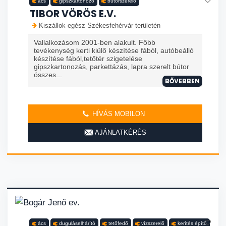
ács
gipszkartonozó
bútorszerelő
TIBOR VÖRÖS E.V.
Kiszállok egész Székesfehérvár területén
Vallalkozásom 2001-ben alakult. Főbb
tevékenység kerti kiülő készítése fából, autóbeálló
készítése fából,tetőtér szigetelése
gipszkartonozás, parkettázás, lapra szerelt bútor
összes...
BŐVEBBEN
HÍVÁS MOBILON
AJÁNLATKÉRÉS
ács
duguláselhárító
tetőfedő
vízszerelő
kerítés építő