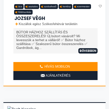
ács
asztalos
szobafestő
kertész
ezermester
földmunkás
JOZSEF VÈGH
Kiszállok egész Székesfehérvár területén
BÚTOR HÁZHOZ SZÁLLÍTÁS ÉS
ÖSSZESZERELÉS! Új bútort vásárolt? Mi
levesszük a terhet a válláról! ✅ Bútor házhoz
szállítása ✅ Szakszerű bútor összeszerelés ✅
Gardróbok, ág...
BŐVEBBEN
HÍVÁS MOBILON
AJÁNLATKÉRÉS