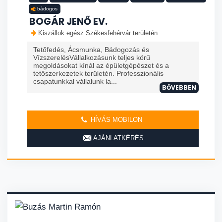
bádogos
BOGÁR JENŐ EV.
Kiszállok egész Székesfehérvár területén
Tetőfedés, Ácsmunka, Bádogozás és
VízszerelésVállalkozásunk teljes körű
megoldásokat kínál az épületgépészet és a
tetőszerkezetek területén. Professzionális
csapatunkkal vállalunk la...
BŐVEBBEN
HÍVÁS MOBILON
AJÁNLATKÉRÉS