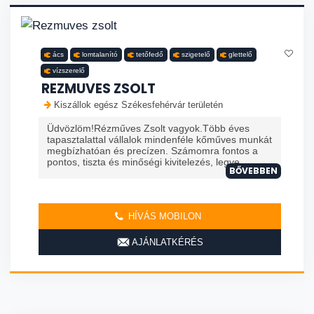
ács
lomtalanító
tetőfedő
szigetelő
glettelő
vízszerelő
REZMUVES ZSOLT
Kiszállok egész Székesfehérvár területén
Üdvözlöm!Rézműves Zsolt vagyok.Több éves
tapasztalattal vállalok mindenféle kőműves munkát
megbízhatóan és precízen. Számomra fontos a
pontos, tiszta és minőségi kivitelezés, legye...
BŐVEBBEN
HÍVÁS MOBILON
AJÁNLATKÉRÉS