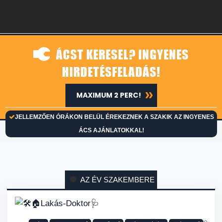
ÁCST KERESEL? INGYENES
HIRDETÉSFELADÁS!
MAXIMUM 2 PERC!
JELLEMZŐEN ÓRÁKON BELÜL ÉREKEZNEK A SZAKIK AZ INGYENES
ÁCS AJÁNLATOKKAL!
AZ ÉV SZAKEMBERE