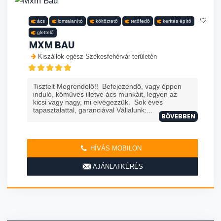
ács
lomtalanító
költöztető
tetőfedő
kerítés építő
glettelő
MXM BAU
Kiszállok egész Székesfehérvár területén
Tisztelt Megrendelő!! Befejezendő, vagy éppen
induló, kőműves illetve ács munkáit, legyen az
kicsi vagy nagy, mi elvégezzük. Sok éves
tapasztalattal, garanciával Vállalunk:...
BŐVEBBEN
HÍVÁS MOBILON
AJÁNLATKÉRÉS