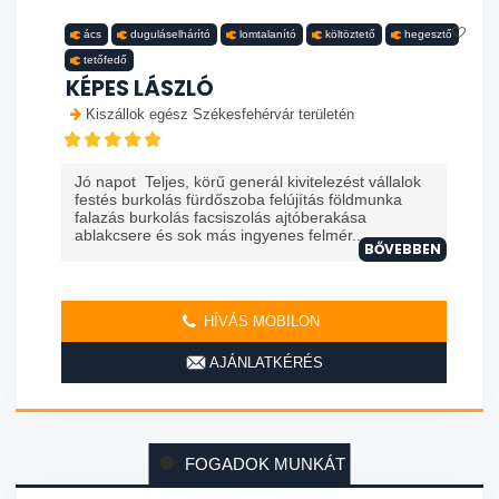
ács
duguláselhárító
lomtalanító
költöztető
hegesztő
tetőfedő
KÉPES LÁSZLÓ
Kiszállok egész Székesfehérvár területén
Jó napot Teljes, körű generál kivitelezést vállalok
festés burkolás fürdőszoba felújítás földmunka
falazás burkolás facsiszolás ajtóberakása
ablakcsere és sok más ingyenes felmér...
BŐVEBBEN
HÍVÁS MOBILON
AJÁNLATKÉRÉS
FOGADOK MUNKÁT