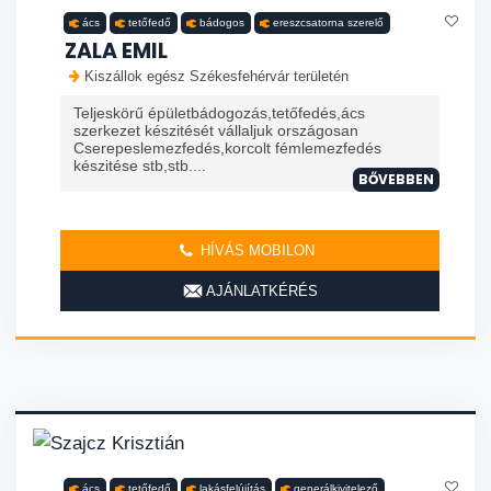
ács
tetőfedő
bádogos
ereszcsatorna szerelő
ZALA EMIL
Kiszállok egész Székesfehérvár területén
Teljeskörű épületbádogozás,tetőfedés,ács
szerkezet készitését vállaljuk országosan
Cserepeslemezfedés,korcolt fémlemezfedés
készitése stb,stb....
BŐVEBBEN
HÍVÁS MOBILON
AJÁNLATKÉRÉS
ács
tetőfedő
lakásfelújítás
generálkivitelező