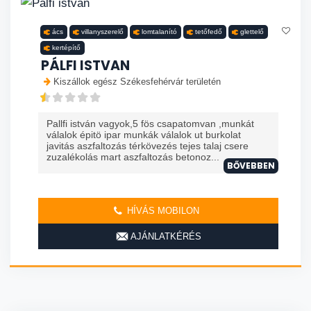
ács
villanyszerelő
lomtalanító
tetőfedő
glettelő
kertépítő
PÁLFI ISTVAN
Kiszállok egész Székesfehérvár területén
Pallfi istván vagyok,5 fös csapatomvan ,munkát
válalok épitö ipar munkák válalok ut burkolat
javitás aszfaltozás térkövezés tejes talaj csere
zuzalékolás mart aszfaltozás betonoz...
BŐVEBBEN
HÍVÁS MOBILON
AJÁNLATKÉRÉS