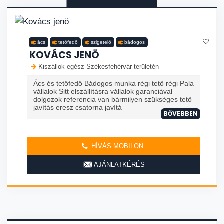
ács
tetőfedő
szigetelő
bádogos
KOVÁCS JENÖ
Kiszállok egész Székesfehérvár területén
Ács és tetőfedő Bádogos munka régi tető régi Pala
vállalok Sitt elszállításra vállalok garanciával
dolgozok referencia van bármilyen szükséges tető
javítás eresz csatorna javítá
BŐVEBBEN
HÍVÁS MOBILON
AJÁNLATKÉRÉS