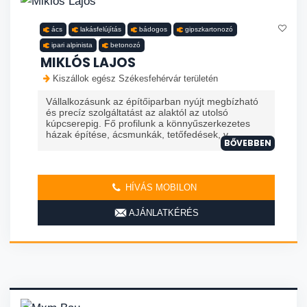
ács
lakásfelújítás
bádogos
gipszkartonozó
ipari alpinista
betonozó
MIKLÓS LAJOS
Kiszállok egész Székesfehérvár területén
Vállalkozásunk az építőiparban nyújt megbízható
és precíz szolgáltatást az alaktól az utolsó
kúpcserepig. Fő profilunk a könnyűszerkezetes
házak építése, ácsmunkák, tetőfedések, v...
BŐVEBBEN
HÍVÁS MOBILON
AJÁNLATKÉRÉS