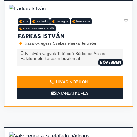
ács
tetőfedő
bádogos
térkövező
ereszcsatorna szerelő
FARKAS ISTVÁN
Kiszállok egész Székesfehérvár területén
Üdv István vagyok Tetőfedő Bádogos Ács es
Fakitermelö keresen bizalomal.
BŐVEBBEN
HÍVÁS MOBILON
AJÁNLATKÉRÉS