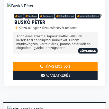
ács
burkoló
kőműves
lakásfelújítás
generálkivitelező
BUSKÓ PÉTER
Kiszállok egész Székesfehérvár területén
Több éves szakmai tapasztalattal vállalunk
kivitelezési és felújítási munkákat. Precíz
munkavégzés, korrekt árak, pontos határidők és
elégedett ügyfelek országszerte.
BŐVEBBEN
HÍVÁS MOBILON
AJÁNLATKÉRÉS