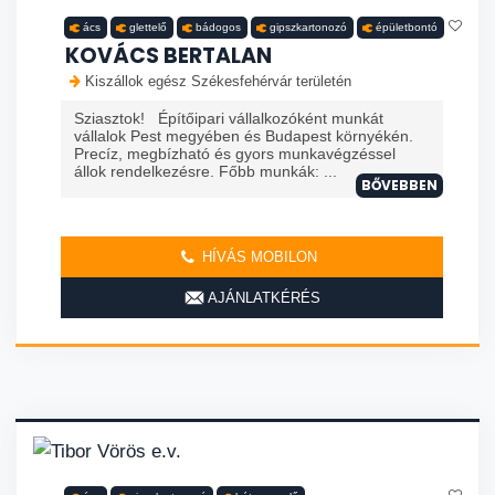
ács
glettelő
bádogos
gipszkartonozó
épületbontó
KOVÁCS BERTALAN
Kiszállok egész Székesfehérvár területén
Sziasztok! Építőipari vállalkozóként munkát
vállalok Pest megyében és Budapest környékén.
Precíz, megbízható és gyors munkavégzéssel
állok rendelkezésre. Főbb munkák: ...
BŐVEBBEN
HÍVÁS MOBILON
AJÁNLATKÉRÉS