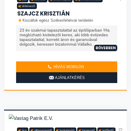
térkövező
SZAJCZ KRISZTIÁN
Kiszállok egész Székesfehérvár területén
23 év szakmai tapasztalattal az építőiparban !Ha
megbízható kivitelezőt keres, aki több évtizedes
tapasztalattal, korrekt áron és garanciával
dolgozik, keressen bizalommal.Vállalko...
BŐVEBBEN
HÍVÁS MOBILON
AJÁNLATKÉRÉS
ács
villanyszerelő
lomtalanító
hegesztő
tetőfedő