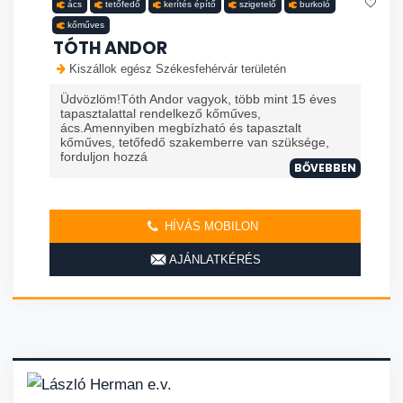
ács
tetőfedő
kerítés építő
szigetelő
burkoló
kőműves
TÓTH ANDOR
Kiszállok egész Székesfehérvár területén
Üdvözlöm!Tóth Andor vagyok, több mint 15 éves
tapasztalattal rendelkező kőműves,
ács.Amennyiben megbízható és tapasztalt
kőműves, tetőfedő szakemberre van szüksége,
forduljon hozzá
BŐVEBBEN
HÍVÁS MOBILON
AJÁNLATKÉRÉS