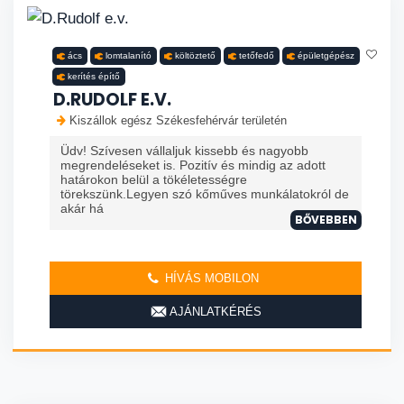
ács
lomtalanító
költöztető
tetőfedő
épületgépész
kerítés építő
D.RUDOLF E.V.
Kiszállok egész Székesfehérvár területén
Üdv! Szívesen vállaljuk kissebb és nagyobb
megrendeléseket is. Pozitív és mindig az adott
határokon belül a tökéletességre
törekszünk.Legyen szó kőműves munkálatokról de
akár há
BŐVEBBEN
HÍVÁS MOBILON
AJÁNLATKÉRÉS