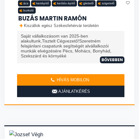
ács
kertépítő
kerítés építő
glettelő
szigetelő
burkoló
BUZÁS MARTIN RAMÓN
Kiszállok egész Székesfehérvár területén
Saját vállalkozásom van 2025-ben
alakultunk,Tisztelt Cégvezető!Szeretném
felajánlani csapatunk segítségét alvállalkozói
munkák elvégzésére Pécs, Mohács, Bonyhád,
Szekszárd és környéké
BŐVEBBEN
HÍVÁS MOBILON
AJÁNLATKÉRÉS