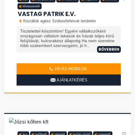
klímaszerelő
VASTAG PATRIK E.V.
Kiszállok egész Székesfehérvár területén
Tisztelettel köszöntöm! Egyéni vállalkozóként
országosan vállalom lakások és házak teljes körű
felújítását, kulcsrakész állapotig.Ha nem szeretne
több szakembert szervezgetni, jó h...
BŐVEBBEN
HÍVÁS MOBILON
AJÁNLATKÉRÉS
ács
tetőfedő
glettelő
kerítés építő
szigetelő