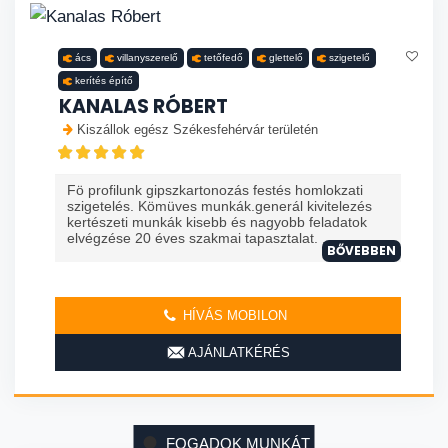
ács
villanyszerelő
tetőfedő
glettelő
szigetelő
kerítés építő
KANALAS RÓBERT
Kiszállok egész Székesfehérvár területén
Fö profilunk gipszkartonozás festés homlokzati
szigetelés. Kömüves munkák.generál kivitelezés
kertészeti munkák kisebb és nagyobb feladatok
elvégzése 20 éves szakmai tapasztalat. ...
BŐVEBBEN
HÍVÁS MOBILON
AJÁNLATKÉRÉS
FOGADOK MUNKÁT