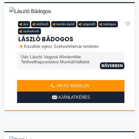
ács
tetőfedő
kerítés építő
szigetelő
bádogos
szobafestő
LÁSZLÓ BÁDOGOS
Kiszállok egész Székesfehérvár területén
Üdv László Vagyok Mindenféle
TetővelKapcsolatos.MunkátVállalok
BŐVEBBEN
HÍVÁS MOBILON
AJÁNLATKÉRÉS