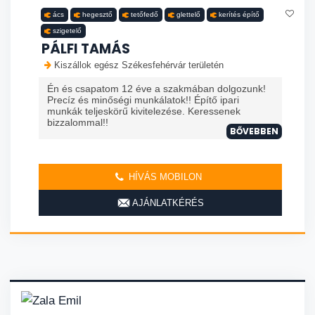
ács
hegesztő
tetőfedő
glettelő
kerítés építő
szigetelő
PÁLFI TAMÁS
Kiszállok egész Székesfehérvár területén
Én és csapatom 12 éve a szakmában dolgozunk!
Precíz és minőségi munkálatok!! Építő ipari
munkák teljeskörű kivitelezése. Keressenek
bizzalommal!!
BŐVEBBEN
HÍVÁS MOBILON
AJÁNLATKÉRÉS