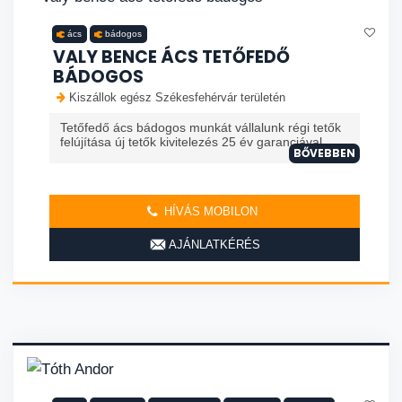
ács
bádogos
VALY BENCE ÁCS TETŐFEDŐ
BÁDOGOS
Kiszállok egész Székesfehérvár területén
Tetőfedő ács bádogos munkát vállalunk régi tetők
felújítása új tetők kivitelezés 25 év garanciával
BŐVEBBEN
HÍVÁS MOBILON
AJÁNLATKÉRÉS