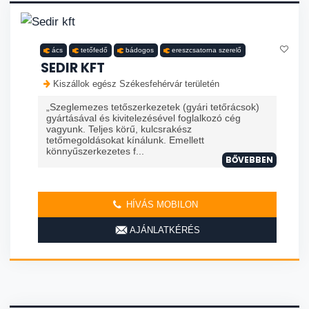
ács
tetőfedő
bádogos
ereszcsatorna szerelő
SEDIR KFT
Kiszállok egész Székesfehérvár területén
„Szeglemezes tetőszerkezetek (gyári tetőrácsok)
gyártásával és kivitelezésével foglalkozó cég
vagyunk. Teljes körű, kulcsrakész
tetőmegoldásokat kínálunk. Emellett
könnyűszerkezetes f...
BŐVEBBEN
HÍVÁS MOBILON
AJÁNLATKÉRÉS