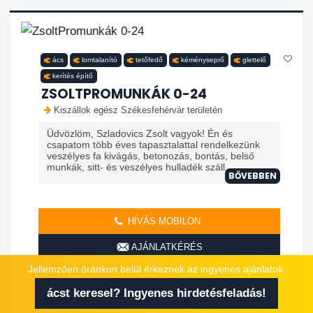
ács
lomtalanító
tetőfedő
kéményseprő
glettelő
kerítés építő
ZSOLTPROMUNKÁK 0-24
Kiszállok egész Székesfehérvár területén
Üdvözlöm, Szladovics Zsolt vagyok! Én és
csapatom több éves tapasztalattal rendelkezünk
veszélyes fa kivágás, betonozás, bontás, belső
munkák, sitt- és veszélyes hulladék száll...
BŐVEBBEN
HÍVÁS MOBILON
AJÁNLATKÉRÉS
Jellemzően óránkon belül érkeznek az ingyenes ajánlatok.
ácst keresel? Ingyenes hirdetésfeladás!