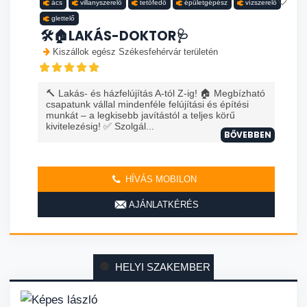
ács
villanyszerelő
tetőfedő
épületgépész
vízszerelő
glettelő
🛠️🏠LAKÁS-DOKTOR🩺
Kiszállok egész Székesfehérvár területén
🔨 Lakás- és házfelújítás A-tól Z-ig! 🏠 Megbízható
csapatunk vállal mindenféle felújítási és építési
munkát – a legkisebb javítástól a teljes körű
kivitelezésig! ✅ Szolgál...
BŐVEBBEN
HÍVÁS MOBILON
AJÁNLATKÉRÉS
HELYI SZAKEMBER