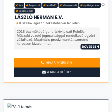
ács
hegesztő
tetőfedő
klímaszerelő
épületgépész
kerítés építő
LÁSZLÓ HERMAN E.V.
Kiszállok egész Székesfehérvár területén
2018 óta működő generálkivitelező Felelős
Műszaki vezető jogosultsággal rendelkező egyéni
vállalkozó. Maximális precíz munkát szeretne
keressen bizalommal.
BŐVEBBEN
HÍVÁS MOBILON
AJÁNLATKÉRÉS