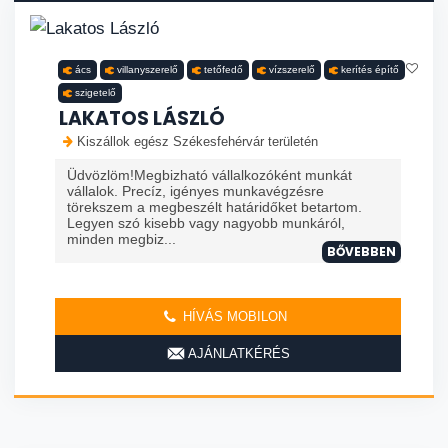
ács
villanyszerelő
tetőfedő
vízszerelő
kerítés építő
szigetelő
LAKATOS LÁSZLÓ
Kiszállok egész Székesfehérvár területén
Üdvözlöm!Megbizható vállalkozóként munkát
vállalok. Precíz, igényes munkavégzésre
törekszem a megbeszélt határidőket betartom.
Legyen szó kisebb vagy nagyobb munkáról,
minden megbiz...
BŐVEBBEN
HÍVÁS MOBILON
AJÁNLATKÉRÉS