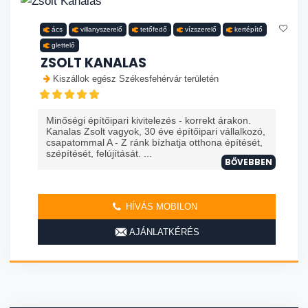
ács
villanyszerelő
tetőfedő
vízszerelő
kertépítő
glettelő
ZSOLT KANALAS
Kiszállok egész Székesfehérvár területén
Minőségi építőipari kivitelezés - korrekt árakon.
Kanalas Zsolt vagyok, 30 éve építőipari vállalkozó,
csapatommal A - Z ránk bízhatja otthona építését,
szépítését, felújítását. ...
BŐVEBBEN
HÍVÁS MOBILON
AJÁNLATKÉRÉS