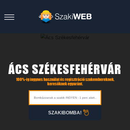
ÁCS SZÉKESFEHÉRVÁR
100%-ig ingynes használat és regisztráció szakembereknek,
keresőknek egyaránt.
SZAKIBOMBA!