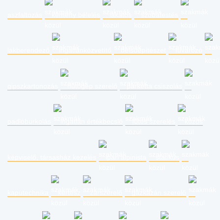
aszfaltozás
kémény bélelés
lakatos
szobafestés
lakberendező
ingatlanközvetítő
belsőépítészet
fuvarozó
gipszkartonozás
hűtőgép szerelő
parketta csiszolás
padlóburkolás
ingatlan értékbecslő
fűtés szerelés
közös
képviselő, társasház kezelés
ipari alpinista
statikus
kaputechnika
kertész
zárszerelő
gázkazán szerelő