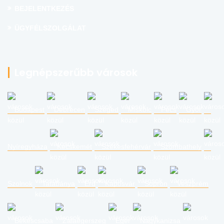
BEJELENTKEZÉS
ÜGYFÉLSZOLGÁLAT
Legnépszerűbb városok
Budapest
Debrecen
Szeged
Miskolc
Pécs
Győr
Nyíregyháza
Kecskemét
Székesfehérvár
Szombathely
Szolnok
Tatabánya
Érd
Kaposvár
Sopron
Veszprém
Békéscsaba
Zalaegerszeg
Eger
Nagykanizsa