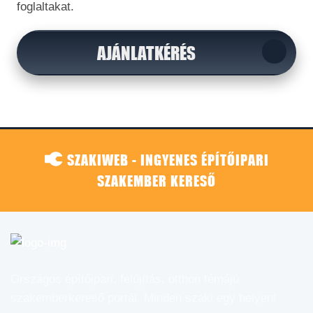
foglaltakat.
AJÁNLATKÉRÉS
SZAKIWEB - INGYENES ÉPÍTŐIPARI
SZAKEMBER KERESŐ
Országos építőipari, felújítás, otthon témájú
szakemberkereső portál. Minden szaki egy helyen!