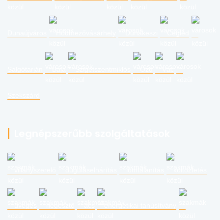
Dunaújváros
Hódmezővásárhely
Dunakeszi
Cegléd
Salgótarján
Baja
Szigetszentmiklós
Ózd
Vác
Szekszárd
Legnépszerűbb szolgáltatások
villanyszerelő
duguláselhárítás
lomtalanítás
költöztetés
üveges
hegesztő
ács
energetikai tanúsítvány