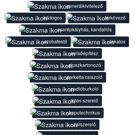
generálkivitelező
bádogos
térkövező
cserépkályhás, kandallós
szobafestő
lakatos
belsőépítész
gipszkartonozó
parketta csiszoló
padlóburkoló
fűtés szerelő
kaputechnikus
zárszerelő