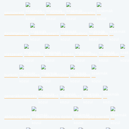
gázszerelő
tetőfedő
kútfúrás
klímaszerelés
épületgépész
kéményseprő
esztergályos
asztalos
vízszerelő
glettelés
kerítés építés
kertépítés
szigetelő
burkoló
kőműves
lakásfelújítás
bádogos
generálkivitelezés
földmérő
térkövező
kárpitos
ablakszigetelő
cserépkályha építés
mosógép szerelő