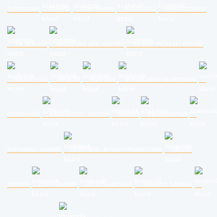
betonozás
építész
ezermester
földmunka
bútorasztalos
TV szerelő
háztartási gép szerelő
építési műszaki ellenőr
fakitermelő
takarító
tapétázó
ereszcsatorna szerelés
csőszerelő
kaputelefon szerelő
vakoló
épületbontás
konvektor szerelő
redőnyös, árnyékolástechnika
riasztó
szerelő
bútorszerelő
teherfuvarozás
napelem szerelő