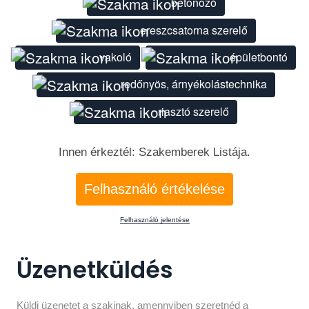
betonozó
ereszcsatorna szerelő
vakoló
épületbontó
redőnyös, árnyékolástechnika
riasztó szerelő
Innen érkeztél: Szakemberek Listája.
Felhasználó értékelése
Felhasználó jelentése
Üzenetküldés
Küldj üzenetet a szakinak, amennyiben szeretnéd a