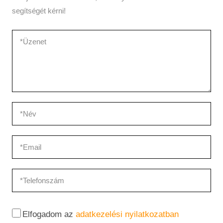
segítségét kérni!
Elfogadom az
adatkezelési nyilatkozatban