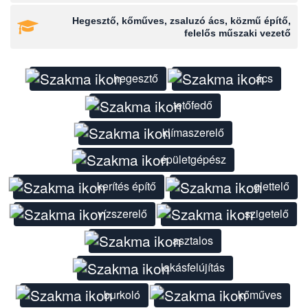
Hegesztő, kőműves, zsaluzó ács, közmű építő,
felelős műszaki vezető
hegesztő
ács
tetőfedő
klímaszerelő
épületgépész
kerítés építő
glettelő
vízszerelő
szigetelő
asztalos
lakásfelújítás
burkoló
kőműves