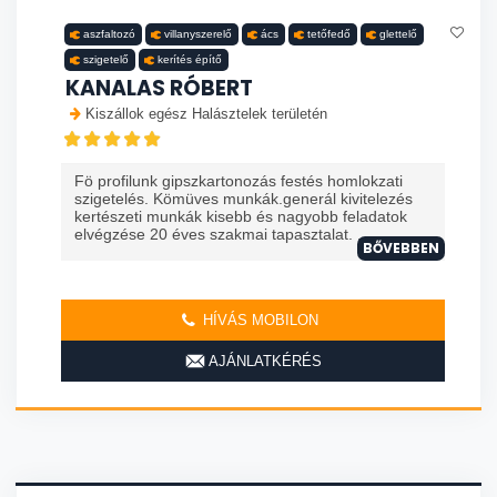
aszfaltozó
villanyszerelő
ács
tetőfedő
glettelő
szigetelő
kerítés építő
KANALAS RÓBERT
Kiszállok egész Halásztelek területén
Fö profilunk gipszkartonozás festés homlokzati
szigetelés. Kömüves munkák.generál kivitelezés
kertészeti munkák kisebb és nagyobb feladatok
elvégzése 20 éves szakmai tapasztalat. ...
BŐVEBBEN
HÍVÁS MOBILON
AJÁNLATKÉRÉS