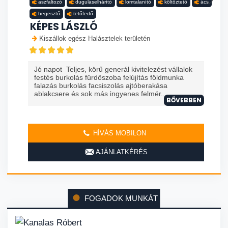
aszfaltozó
duguláselhárító
lomtalanító
költöztető
ács
hegesztő
tetőfedő
KÉPES LÁSZLÓ
Kiszállok egész Halásztelek területén
Jó napot Teljes, körű generál kivitelezést vállalok
festés burkolás fürdőszoba felújítás földmunka
falazás burkolás facsiszolás ajtóberakása
ablakcsere és sok más ingyenes felmér...
BŐVEBBEN
HÍVÁS MOBILON
AJÁNLATKÉRÉS
FOGADOK MUNKÁT