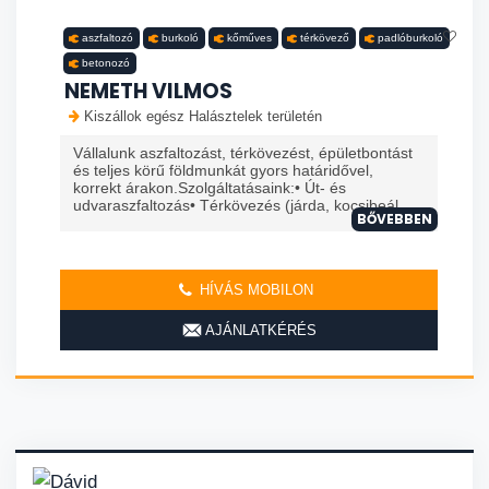
aszfaltozó
burkoló
kőműves
térkövező
padlóburkoló
betonozó
NEMETH VILMOS
Kiszállok egész Halásztelek területén
Vállalunk aszfaltozást, térkövezést, épületbontást
és teljes körű földmunkát gyors határidővel,
korrekt árakon.Szolgáltatásaink:• Út- és
udvaraszfaltozás• Térkövezés (járda, kocsibeál...
BŐVEBBEN
HÍVÁS MOBILON
AJÁNLATKÉRÉS