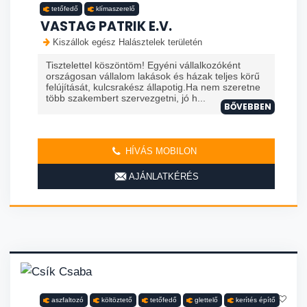
tetőfedő
klímaszerelő
VASTAG PATRIK E.V.
Kiszállok egész Halásztelek területén
Tisztelettel köszöntöm! Egyéni vállalkozóként
országosan vállalom lakások és házak teljes körű
felújítását, kulcsrakész állapotig.Ha nem szeretne
több szakembert szervezgetni, jó h...
BŐVEBBEN
HÍVÁS MOBILON
AJÁNLATKÉRÉS
aszfaltozó
költöztető
tetőfedő
glettelő
kerítés építő