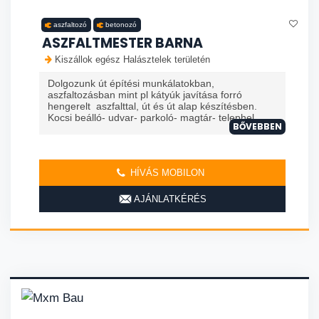
aszfaltozó
betonozó
ASZFALTMESTER BARNA
Kiszállok egész Halásztelek területén
Dolgozunk út építési munkálatokban,
aszfaltozásban mint pl kátyúk javítása forró
hengerelt aszfalttal, út és út alap készítésben.
Kocsi beálló- udvar- parkoló- magtár- telephel...
BŐVEBBEN
HÍVÁS MOBILON
AJÁNLATKÉRÉS