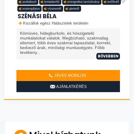
aszfaltozó
lomtalanító
energetikai tanúsítvány
tetőfedő
esztergályos
vízszerelő
glettelő
SZÉNÁSI BÉLA
Kiszállok egész Halásztelek területén
Kömüves, hidegburkolo, és höszigetelö
munkálatokat válalok. Megbízható, szakmailag
elismert, több éves szakmai tapasztalat, korrekt,
kedvező árak, minőségi munkavégzés. Főbb
tevékeny...
BŐVEBBEN
HÍVÁS MOBILON
AJÁNLATKÉRÉS