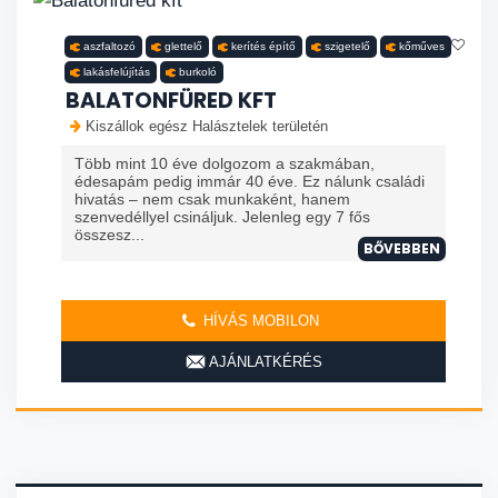
aszfaltozó
glettelő
kerítés építő
szigetelő
kőműves
lakásfelújítás
burkoló
BALATONFÜRED KFT
Kiszállok egész Halásztelek területén
Több mint 10 éve dolgozom a szakmában,
édesapám pedig immár 40 éve. Ez nálunk családi
hivatás – nem csak munkaként, hanem
szenvedéllyel csináljuk. Jelenleg egy 7 fős
összesz...
BŐVEBBEN
HÍVÁS MOBILON
AJÁNLATKÉRÉS