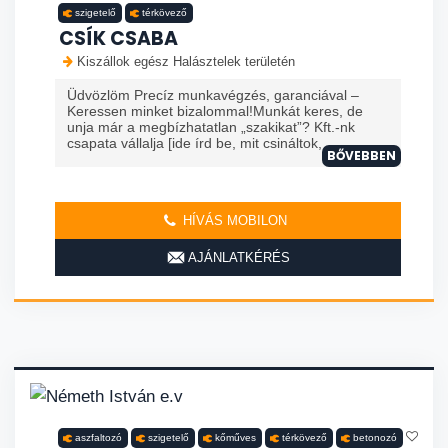
szigetelő
térkövező
CSÍK CSABA
Kiszállok egész Halásztelek területén
Üdvözlöm Precíz munkavégzés, garanciával –
Keressen minket bizalommal!Munkát keres, de
unja már a megbízhatatlan „szakikat”? Kft.-nk
csapata vállalja [ide írd be, mit csináltok, ...
BŐVEBBEN
HÍVÁS MOBILON
AJÁNLATKÉRÉS
aszfaltozó
szigetelő
kőműves
térkövező
betonozó