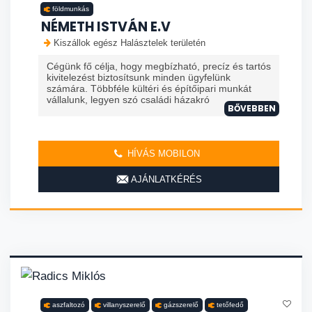
földmunkás
NÉMETH ISTVÁN E.V
Kiszállok egész Halásztelek területén
Cégünk fő célja, hogy megbízható, precíz és tartós
kivitelezést biztosítsunk minden ügyfelünk
számára. Többféle kültéri és építőipari munkát
vállalunk, legyen szó családi házakró
BŐVEBBEN
HÍVÁS MOBILON
AJÁNLATKÉRÉS
aszfaltozó
villanyszerelő
gázszerelő
tetőfedő