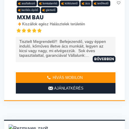
aszfaltozó
lomtalanító
költöztető
ács
tetőfedő
kerítés építő
glettelő
MXM BAU
Kiszállok egész Halásztelek területén
Tisztelt Megrendelő!! Befejezendő, vagy éppen
induló, kőműves illetve ács munkáit, legyen az
kicsi vagy nagy, mi elvégezzük. Sok éves
tapasztalattal, garanciával Vállalunk:...
BŐVEBBEN
HÍVÁS MOBILON
AJÁNLATKÉRÉS