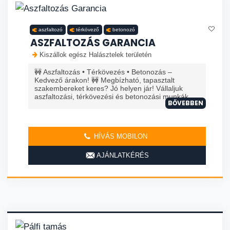
aszfaltozó
térkövező
betonozó
ASZFALTOZÁS GARANCIA
Kiszállok egész Halásztelek területén
🚧 Aszfaltozás • Térkövezés • Betonozás –
Kedvező árakon! 🚧 Megbízható, tapasztalt
szakembereket keres? Jó helyen jár! Vállaljuk
aszfaltozási, térkövezési és betonozási munkák...
BŐVEBBEN
HÍVÁS MOBILON
AJÁNLATKÉRÉS