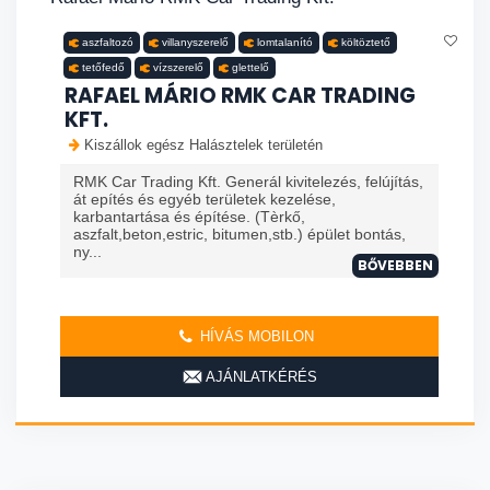
aszfaltozó
villanyszerelő
lomtalanító
költöztető
tetőfedő
vízszerelő
glettelő
RAFAEL MÁRIO RMK CAR TRADING
KFT.
Kiszállok egész Halásztelek területén
RMK Car Trading Kft. Generál kivitelezés, felújítás,
át epítés és egyéb területek kezelése,
karbantartása és építése. (Tèrkő,
aszfalt,beton,estric, bitumen,stb.) épület bontás,
ny...
BŐVEBBEN
HÍVÁS MOBILON
AJÁNLATKÉRÉS