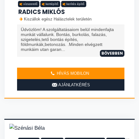
vízszerelő
kertépítő
kerítés építő
RADICS MIKLÓS
Kiszállok egész Halásztelek területén
Üdvözlöm! A szolgáltatásaiom belül mindenfajta
munkát vállalunk. Bontás, burkolás, falazás,
szigetelés,tető bontás építés,
földmunkák,betonozás. .Minden elvégzett
munkáim utan garan...
BŐVEBBEN
HÍVÁS MOBILON
AJÁNLATKÉRÉS