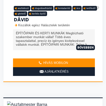
aszfaltozó
duguláselhárító
lomtalanító
ács
tetőfedő
glettelő
kerítés építő
DÁVID
Kiszállok egész Halásztelek területén
ÉPÍTŐIPARI ÉS KERTI MUNKÁK Megbízható
szakember munkát vállal! Több éves
tapasztalattal, precíz és igényes kivitelezéssel
vállalok munkát. ÉPÍTŐIPARI MUNKÁK: Teljes k...
BŐVEBBEN
HÍVÁS MOBILON
AJÁNLATKÉRÉS