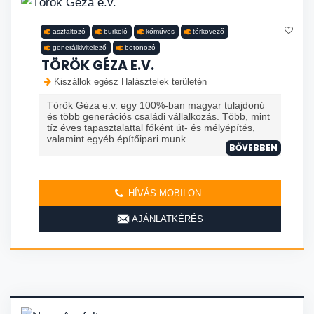
aszfaltozó
burkoló
kőműves
térkövező
generálkivitelező
betonozó
TÖRÖK GÉZA E.V.
Kiszállok egész Halásztelek területén
Török Géza e.v. egy 100%-ban magyar tulajdonú
és több generációs családi vállalkozás. Több, mint
tíz éves tapasztalattal főként út- és mélyépítés,
valamint egyéb építőipari munk...
BŐVEBBEN
HÍVÁS MOBILON
AJÁNLATKÉRÉS