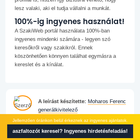
lesz valaki, aki el tudja vállalni a munkát.
100%-ig ingyenes használat!
A SzakiWeb portál használata 100%-ban
ingyenes mindenki számára - legyen szó
keresőkről vagy szakikról. Ennek
köszönhetően könnyen találhat egymásra a
kereslet és a kínálat.
A leírást készítette:
Moharos Ferenc
generálkivitelező
Szakértője az építőiparinak és
Jellemzően óránkon belül érkeznek az ingyenes ajánlatok.
projektmenedzsmentnek.
aszfaltozót keresel? Ingyenes hirdetésfeladás!