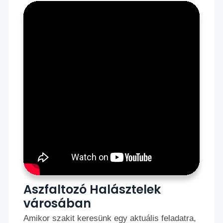
Aszfaltozó Halásztelek
városában
Amikor szakit keresünk egy aktuális feladatra,