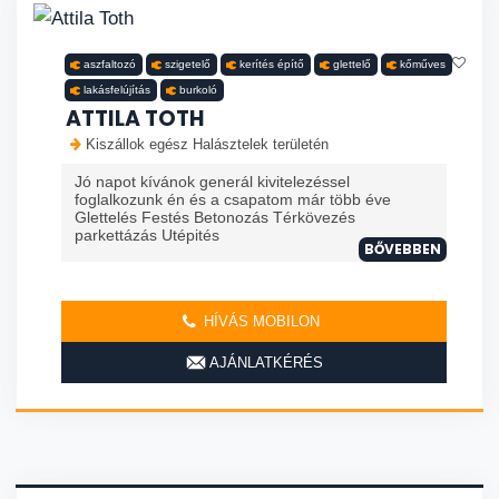
aszfaltozó
szigetelő
kerítés építő
glettelő
kőműves
lakásfelújítás
burkoló
ATTILA TOTH
Kiszállok egész Halásztelek területén
Jó napot kívánok generál kivitelezéssel
foglalkozunk én és a csapatom már több éve
Glettelés Festés Betonozás Térkövezés
parkettázás Utépités
BŐVEBBEN
HÍVÁS MOBILON
AJÁNLATKÉRÉS