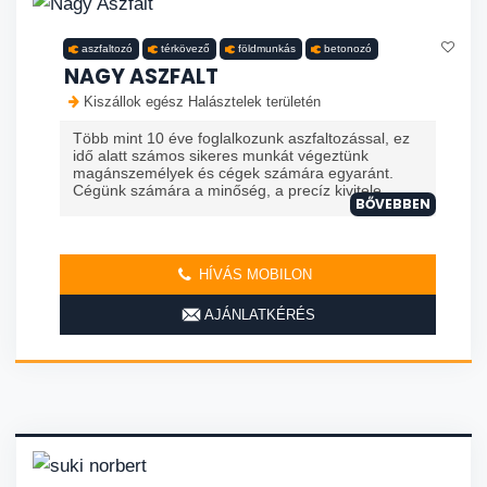
aszfaltozó
térkövező
földmunkás
betonozó
NAGY ASZFALT
Kiszállok egész Halásztelek területén
Több mint 10 éve foglalkozunk aszfaltozással, ez
idő alatt számos sikeres munkát végeztünk
magánszemélyek és cégek számára egyaránt.
Cégünk számára a minőség, a precíz kivitele...
BŐVEBBEN
HÍVÁS MOBILON
AJÁNLATKÉRÉS