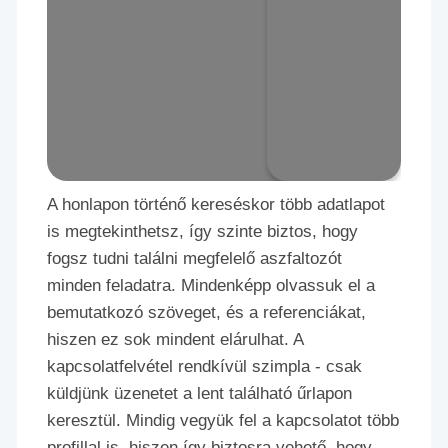
A honlapon történő kereséskor több adatlapot
is megtekinthetsz, így szinte biztos, hogy
fogsz tudni találni megfelelő aszfaltozót
minden feladatra. Mindenképp olvassuk el a
bemutatkozó szöveget, és a referenciákat,
hiszen ez sok mindent elárulhat. A
kapcsolatfelvétel rendkívül szimpla - csak
küldjünk üzenetet a lent található űrlapon
keresztül. Mindig vegyük fel a kapcsolatot több
profillal is, hiszen így biztosra vehető, hogy