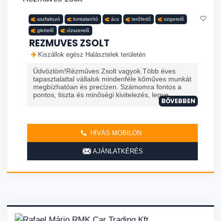
aszfaltozó
lomtalanító
ács
tetőfedő
szigetelő
glettelő
vízszerelő
REZMUVES ZSOLT
Kiszállok egész Halásztelek területén
Üdvözlöm!Rézműves Zsolt vagyok.Több éves
tapasztalattal vállalok mindenféle kőműves munkát
megbízhatóan és precízen. Számomra fontos a
pontos, tiszta és minőségi kivitelezés, legye...
BŐVEBBEN
HÍVÁS MOBILON
AJÁNLATKÉRÉS