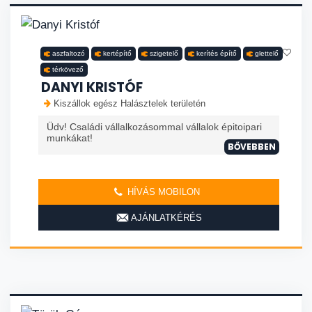
aszfaltozó
kertépítő
szigetelő
kerítés építő
glettelő
térkövező
DANYI KRISTÓF
Kiszállok egész Halásztelek területén
Üdv! Családi vállalkozásommal vállalok épitoipari
munkákat!
BŐVEBBEN
HÍVÁS MOBILON
AJÁNLATKÉRÉS