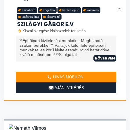
aszfaltozó
szigetelő
kerítés építő
kőműves
lakásfelújítás
térkövező
SZILÁGYI GÁBOR E.V
Kiszállok egész Halásztelek területén
**Építőipari kivitelezési munkák – Megbízható
szakemberekkel!** Vállaljuk különféle építőipari
munkák teljes körű kivitelezését, rövid határidővel,
kiváló minőségben! **Szolgáltat...
BŐVEBBEN
HÍVÁS MOBILON
AJÁNLATKÉRÉS