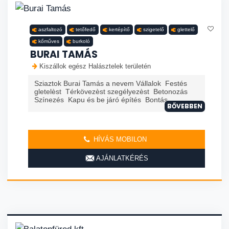
aszfaltozó
tetőfedő
kertépítő
szigetelő
glettelő
kőműves
burkoló
BURAI TAMÁS
Kiszállok egész Halásztelek területén
Sziaztok Burai Tamás a nevem Vállalok Festés
gletelèst Térkövezèst szegélyezèst Betonozás
Színezés Kapu és be járó építés Bontás
BŐVEBBEN
HÍVÁS MOBILON
AJÁNLATKÉRÉS