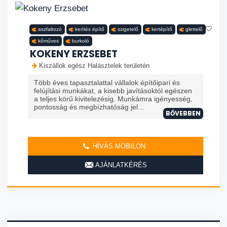
aszfaltozó
kerítés építő
szigetelő
kertépítő
glettelő
kőműves
burkoló
KOKENY ERZSEBET
Kiszállok egész Halásztelek területén
Több éves tapasztalattal vállalok építőipari és
felújítási munkákat, a kisebb javításoktól egészen
a teljes körű kivitelezésig. Munkámra igényesség,
pontosság és megbízhatóság jel...
BŐVEBBEN
HÍVÁS MOBILON
AJÁNLATKÉRÉS