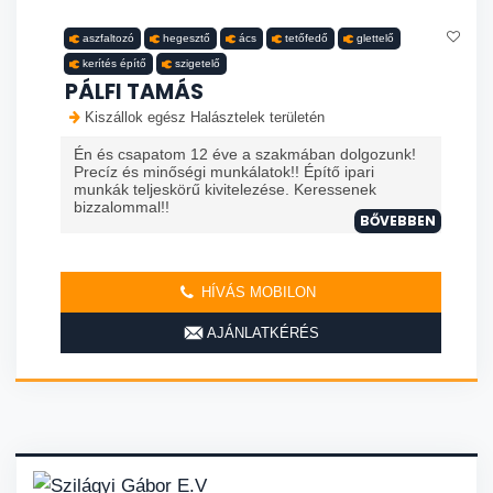
aszfaltozó
hegesztő
ács
tetőfedő
glettelő
kerítés építő
szigetelő
PÁLFI TAMÁS
Kiszállok egész Halásztelek területén
Én és csapatom 12 éve a szakmában dolgozunk!
Precíz és minőségi munkálatok!! Építő ipari
munkák teljeskörű kivitelezése. Keressenek
bizzalommal!!
BŐVEBBEN
HÍVÁS MOBILON
AJÁNLATKÉRÉS