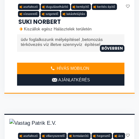
aszfaltozó
duguláselhárító
kertépítő
kerítés építő
vízszerelő
szigetelő
lakásfelújítás
SUKI NORBERT
Kiszállok egész Halásztelek területén
üdv foglalkozunk mélyépítésel ,betonozás
térkövezés víz illetve szennyvíz építésel
BŐVEBBEN
HÍVÁS MOBILON
AJÁNLATKÉRÉS
aszfaltozó
villanyszerelő
lomtalanító
hegesztő
ács