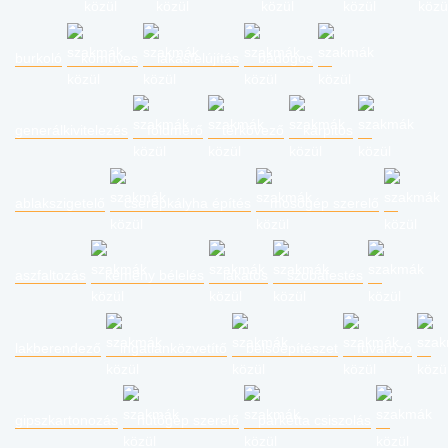
burkoló
kőműves
lakásfelújítás
bádogos
generálkivitelezés
földmérő
térkövező
kárpitos
ablakszigetelő
cserépkályha építés
mosógép szerelő
aszfaltozás
kémény bélelés
lakatos
szobafestés
lakberendező
ingatlanközvetítő
belsőépítészet
fuvarozó
gipszkartonozás
hűtőgép szerelő
parketta csiszolás