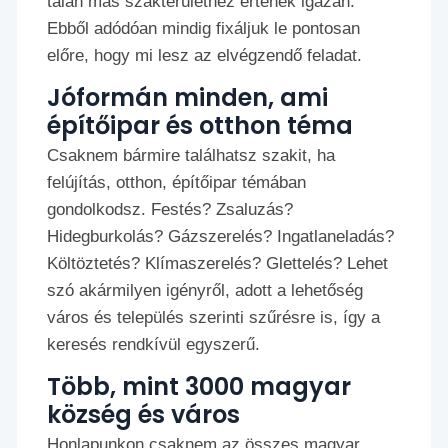
talán más szakterülethez értenek igazán.
Ebből adódóan mindig fixáljuk le pontosan
előre, hogy mi lesz az elvégzendő feladat.
Jóformán minden, ami
építőipar és otthon téma
Csaknem bármire találhatsz szakit, ha
felújítás, otthon, építőipar témában
gondolkodsz. Festés? Zsaluzás?
Hidegburkolás? Gázszerelés? Ingatlaneladás?
Költöztetés? Klímaszerelés? Glettelés? Lehet
szó akármilyen igényről, adott a lehetőség
város és település szerinti szűrésre is, így a
keresés rendkívül egyszerű.
Több, mint 3000 magyar
község és város
Honlapunkon csaknem az összes magyar