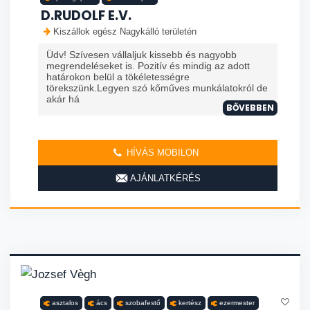
D.RUDOLF E.V.
Kiszállok egész Nagykálló területén
Üdv! Szívesen vállaljuk kissebb és nagyobb
megrendeléseket is. Pozitív és mindig az adott
határokon belül a tökéletességre
törekszünk.Legyen szó kőműves munkálatokról de
akár há
BŐVEBBEN
HÍVÁS MOBILON
AJÁNLATKÉRÉS
asztalos
ács
szobafestő
kertész
ezermester