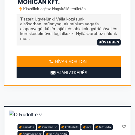
MOHICAN KFT.
Kiszállok egész Nagykálló területén
Tisztelt Ügyfelünk! Vállalkozásunk
elsősorban, műanyag, alumínium vagy fa
alapanyagú, kültéri ajtók és ablakok gyártásával és
kereskedelmével foglalkozik. Nyílászáróhoz nálunk
me...
BŐVEBBEN
HÍVÁS MOBILON
AJÁNLATKÉRÉS
asztalos
lomtalanító
költöztető
ács
tetőfedő
épületgépész
kerítés építő