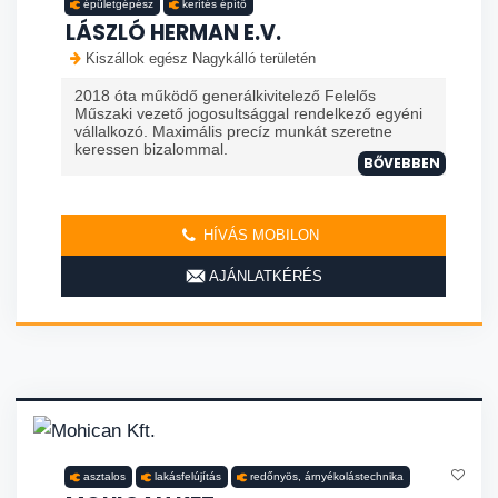
épületgépész
kerítés építő
LÁSZLÓ HERMAN E.V.
Kiszállok egész Nagykálló területén
2018 óta működő generálkivitelező Felelős
Műszaki vezető jogosultsággal rendelkező egyéni
vállalkozó. Maximális precíz munkát szeretne
keressen bizalommal.
BŐVEBBEN
HÍVÁS MOBILON
AJÁNLATKÉRÉS
asztalos
lakásfelújítás
redőnyös, árnyékolástechnika