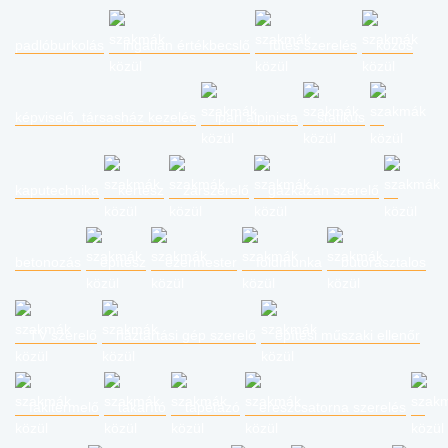
padlóburkolás
ingatlan értékbecslő
fűtés szerelés
közös
képviselő, társasház kezelés
ipari alpinista
statikus
kaputechnika
kertész
zárszerelő
gázkazán szerelő
betonozás
építész
ezermester
földmunka
bútorasztalos
TV szerelő
háztartási gép szerelő
építési műszaki ellenőr
fakitermelő
takarító
tapétázó
ereszcsatorna szerelés