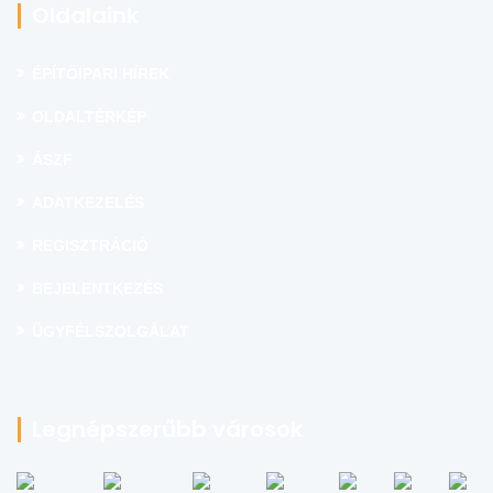
Oldalaink
ÉPÍTŐIPARI HÍREK
OLDALTÉRKÉP
ÁSZF
ADATKEZELÉS
REGISZTRÁCIÓ
BEJELENTKEZÉS
ÜGYFÉLSZOLGÁLAT
Legnépszerűbb városok