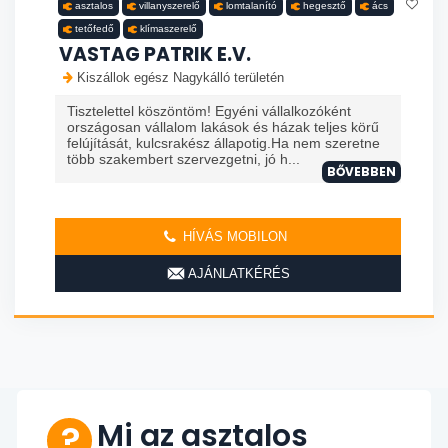
asztalos
villanyszerelő
lomtalanító
hegesztő
ács
tetőfedő
klímaszerelő
VASTAG PATRIK E.V.
Kiszállok egész Nagykálló területén
Tisztelettel köszöntöm! Egyéni vállalkozóként
országosan vállalom lakások és házak teljes körű
felújítását, kulcsrakész állapotig.Ha nem szeretne
több szakembert szervezgetni, jó h...
BŐVEBBEN
HÍVÁS MOBILON
AJÁNLATKÉRÉS
Mi az asztalos