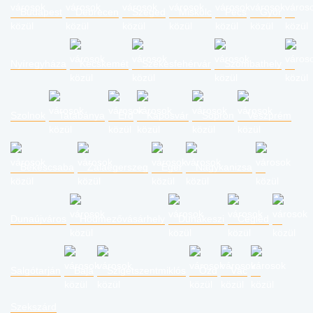
Budapest
Debrecen
Szeged
Miskolc
Pécs
Győr
Nyíregyháza
Kecskemét
Székesfehérvár
Szombathely
Szolnok
Tatabánya
Érd
Kaposvár
Sopron
Veszprém
Békéscsaba
Zalaegerszeg
Eger
Nagykanizsa
Dunaújváros
Hódmezővásárhely
Dunakeszi
Cegléd
Salgótarján
Baja
Szigetszentmiklós
Ózd
Vác
Szekszárd