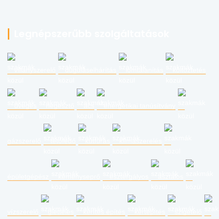
Legnépszerűbb szolgáltatások
villanyszerelő
duguláselhárítás
lomtalanítás
költöztetés
üveges
hegesztő
ács
energetikai tanúsítvány
gázszerelő
tetőfedő
kútfúrás
klímaszerelés
épületgépész
kéményseprő
esztergályos
asztalos
vízszerelő
glettelés
kerítés építés
kertépítés
szigetelő