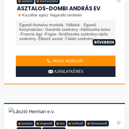
asztalos
bútorasztalos
ASZTALOS-DOMBI ANDRÁS EV
Kiszállok egész Nagykálló területén
Egyedi Asztalos munkák, Vállalok - Egyedi
Konyhabútor- Gardrób szekrény -Hálószoba bútor
-Francia ágy -Fogas -fürdőszoba szekrény-cipős
szekrény- Étkező asztal -Tálaló szekrény - ...
BŐVEBBEN
HÍVÁS MOBILON
AJÁNLATKÉRÉS
asztalos
hegesztő
ács
tetőfedő
klímaszerelő