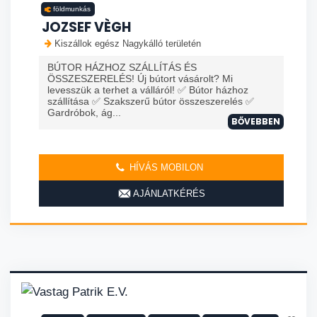
földmunkás
JOZSEF VÈGH
Kiszállok egész Nagykálló területén
BÚTOR HÁZHOZ SZÁLLÍTÁS ÉS
ÖSSZESZERELÉS! Új bútort vásárolt? Mi
levesszük a terhet a válláról! ✅ Bútor házhoz
szállítása ✅ Szakszerű bútor összeszerelés ✅
Gardróbok, ág...
BŐVEBBEN
HÍVÁS MOBILON
AJÁNLATKÉRÉS