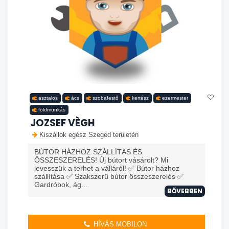
asztalos
ács
szobafestő
kertész
ezermester
földmunkás
JOZSEF VÈGH
Kiszállok egész Szeged területén
BÚTOR HÁZHOZ SZÁLLÍTÁS ÉS
ÖSSZESZERELÉS! Új bútort vásárolt? Mi
levesszük a terhet a válláról! ✅ Bútor házhoz
szállítása ✅ Szakszerű bútor összeszerelés ✅
Gardróbok, ág...
BŐVEBBEN
HÍVÁS MOBILON