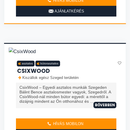
HÍVÁS MOBILON
AJÁNLATKÉRÉS
asztalos
bútorasztalos
CSIXWOOD
Kiszállok egész Szeged területén
CsixWood – Egyedi asztalos munkák Szegeden
Bálint Bence asztalosmester vagyok, Szegedről. A
CsixWood-nál minden bútor egyedi: a mérettől a
dizájnig mindent az Ön otthonához és ...
BŐVEBBEN
HÍVÁS MOBILON