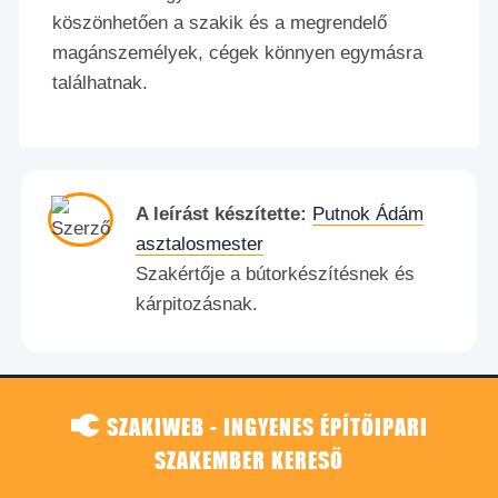
köszönhetően a szakik és a megrendelő
magánszemélyek, cégek könnyen egymásra
találhatnak.
A leírást készítette:
Putnok Ádám
asztalosmester
Szakértője a bútorkészítésnek és
kárpitozásnak.
SZAKIWEB - INGYENES ÉPÍTŐIPARI
SZAKEMBER KERESŐ