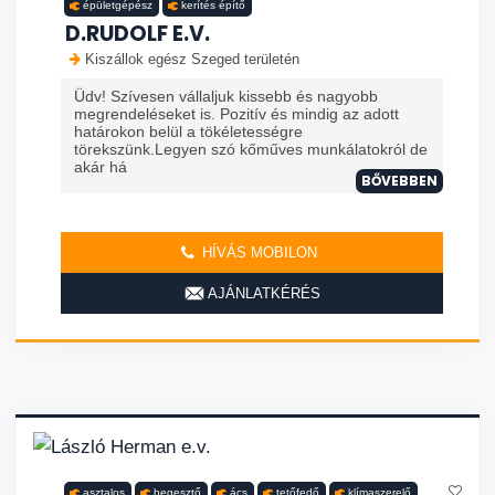
épületgépész
kerítés építő
D.RUDOLF E.V.
Kiszállok egész Szeged területén
Üdv! Szívesen vállaljuk kissebb és nagyobb
megrendeléseket is. Pozitív és mindig az adott
határokon belül a tökéletességre
törekszünk.Legyen szó kőműves munkálatokról de
akár há
BŐVEBBEN
HÍVÁS MOBILON
AJÁNLATKÉRÉS
asztalos
hegesztő
ács
tetőfedő
klímaszerelő