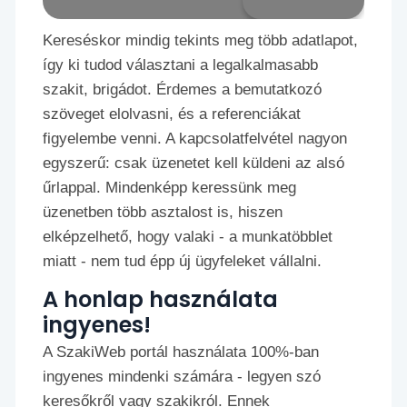
Kereséskor mindig tekints meg több adatlapot,
így ki tudod választani a legalkalmasabb
szakit, brigádot. Érdemes a bemutatkozó
szöveget elolvasni, és a referenciákat
figyelembe venni. A kapcsolatfelvétel nagyon
egyszerű: csak üzenetet kell küldeni az alsó
űrlappal. Mindenképp keressünk meg
üzenetben több asztalost is, hiszen
elképzelhető, hogy valaki - a munkatöbblet
miatt - nem tud épp új ügyfeleket vállalni.
A honlap használata
ingyenes!
A SzakiWeb portál használata 100%-ban
ingyenes mindenki számára - legyen szó
keresőkről vagy szakikról. Ennek