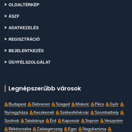
OLDALTÉRKÉP
ÁSZF
ADATKEZELÉS
REGISZTRÁCIÓ
BEJELENTKEZÉS
ÜGYFÉLSZOLGÁLAT
Legnépszerűbb városok
Budapest
Debrecen
Szeged
Miskolc
Pécs
Győr
Nyíregyháza
Kecskemét
Székesfehérvár
Szombathely
Szolnok
Tatabánya
Érd
Kaposvár
Sopron
Veszprém
Békéscsaba
Zalaegerszeg
Eger
Nagykanizsa