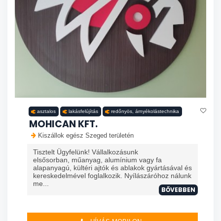
asztalos
lakásfelújítás
redőnyös, árnyékolástechnika
MOHICAN KFT.
Kiszállok egész Szeged területén
Tisztelt Ügyfelünk! Vállalkozásunk
elsősorban, műanyag, alumínium vagy fa
alapanyagú, kültéri ajtók és ablakok gyártásával és
kereskedelmével foglalkozik. Nyílászáróhoz nálunk
me...
BŐVEBBEN