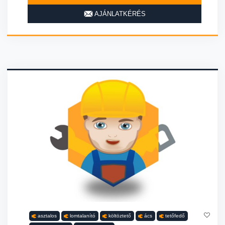
AJÁNLATKÉRÉS
asztalos
lomtalanító
költöztető
ács
tetőfedő