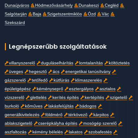
Dunaújváros
Hódmezővásárhely
Dunakeszi
Cegléd
Salgótarján
Baja
Szigetszentmiklós
Ózd
Vác
Szekszárd
Legnépszerűbb szolgáltatások
villanyszerelő
duguláselhárítás
lomtalanítás
költöztetés
üveges
hegesztő
ács
energetikai tanúsítvány
gázszerelő
tetőfedő
kútfúrás
klímaszerelés
épületgépész
kéményseprő
esztergályos
asztalos
vízszerelő
glettelés
kerítés építés
kertépítés
szigetelő
burkoló
kőműves
lakásfelújítás
bádogos
generálkivitelezés
földmérő
térkövező
kárpitos
ablakszigetelő
cserépkályha építés
mosógép szerelő
aszfaltozás
kémény bélelés
lakatos
szobafestés