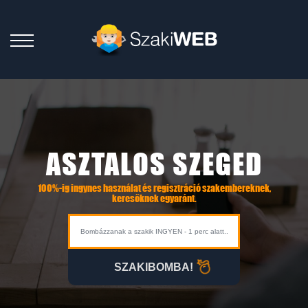
ASZTALOS SZEGED
100%-ig ingynes használat és regisztráció szakembereknek,
keresőknek egyaránt.
SZAKIBOMBA!