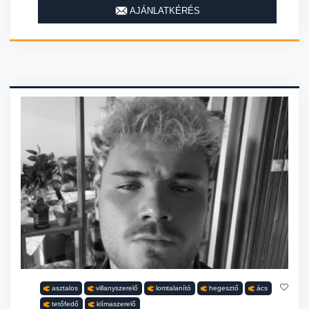
AJÁNLATKÉRÉS
asztalos
villanyszerelő
lomtalanító
hegesztő
ács
tetőfedő
klímaszerelő