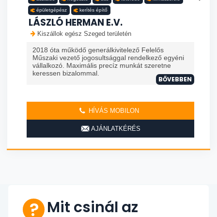
épületgépész
kerítés építő
LÁSZLÓ HERMAN E.V.
Kiszállok egész Szeged területén
2018 óta működő generálkivitelező Felelős
Műszaki vezető jogosultsággal rendelkező egyéni
vállalkozó. Maximális precíz munkát szeretne
keressen bizalommal.
BŐVEBBEN
HÍVÁS MOBILON
AJÁNLATKÉRÉS
Mit csinál az