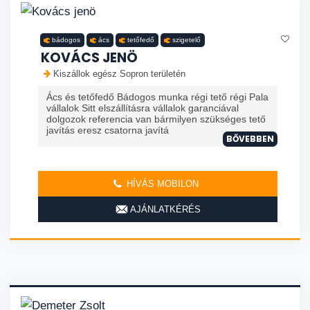
bádogos
ács
tetőfedő
szigetelő
KOVÁCS JENÖ
Kiszállok egész Sopron területén
Ács és tetőfedő Bádogos munka régi tető régi Pala
vállalok Sitt elszállításra vállalok garanciával
dolgozok referencia van bármilyen szükséges tető
javítás eresz csatorna javítá
BŐVEBBEN
HÍVÁS MOBILON
AJÁNLATKÉRÉS