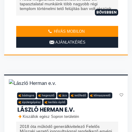
tapasztalatal munkáink több nagyobb régi
templom történelmi tető felújítás ban volt részünk
BŐVEBBEN
HÍVÁS MOBILON
AJÁNLATKÉRÉS
bádogos
hegesztő
ács
tetőfedő
klímaszerelő
épületgépész
kerítés építő
LÁSZLÓ HERMAN E.V.
Kiszállok egész Sopron területén
2018 óta működő generálkivitelező Felelős
Műszaki vezető jogosultsággal rendelkező egyéni