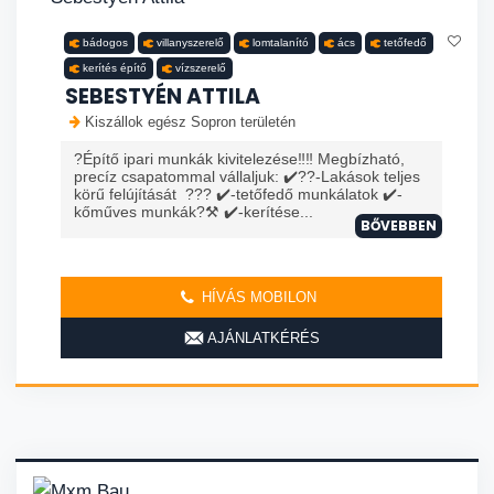
bádogos
villanyszerelő
lomtalanító
ács
tetőfedő
kerítés építő
vízszerelő
SEBESTYÉN ATTILA
Kiszállok egész Sopron területén
?Építő ipari munkák kivitelezése‼️‼️ Megbízható,
precíz csapatommal vállaljuk: ✔️?️?️-Lakások teljes
körű felújítását ??? ✔️-tetőfedő munkálatok ✔️-
kőműves munkák?⚒️ ✔️-kerítése...
BŐVEBBEN
HÍVÁS MOBILON
AJÁNLATKÉRÉS