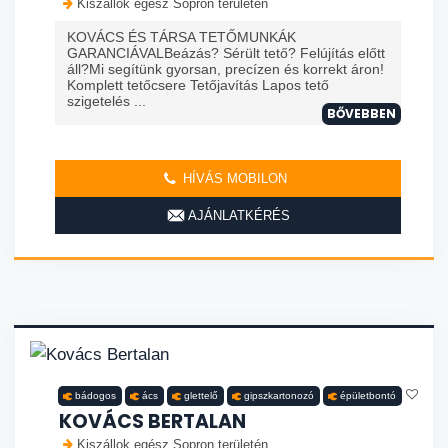
Kiszállok egész Sopron területén
KOVÁCS ÉS TÁRSA TETŐMUNKÁK
GARANCIÁVALBeázás? Sérült tető? Felújítás előtt
áll?Mi segítünk gyorsan, precízen és korrekt áron!
Komplett tetőcsere Tetőjavítás Lapos tető
szigetelés ...
BŐVEBBEN
HÍVÁS MOBILON
AJÁNLATKÉRÉS
bádogos
ács
glettelő
gipszkartonozó
épületbontó
KOVÁCS BERTALAN
Kiszállok egész Sopron területén