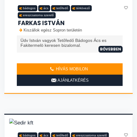
bádogos
ács
tetőfedő
térkövező
ereszcsatorna szerelő
FARKAS ISTVÁN
Kiszállok egész Sopron területén
Üdv István vagyok Tetőfedő Bádogos Ács es
Fakitermelö keresen bizalomal.
BŐVEBBEN
HÍVÁS MOBILON
AJÁNLATKÉRÉS
bádogos
ács
tetőfedő
ereszcsatorna szerelő