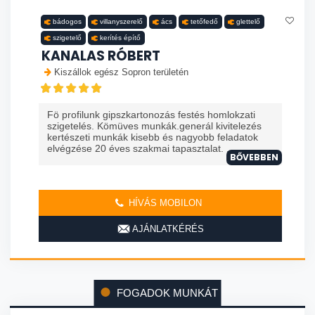
bádogos
villanyszerelő
ács
tetőfedő
glettelő
szigetelő
kerítés építő
KANALAS RÓBERT
Kiszállok egész Sopron területén
Fö profilunk gipszkartonozás festés homlokzati
szigetelés. Kömüves munkák.generál kivitelezés
kertészeti munkák kisebb és nagyobb feladatok
elvégzése 20 éves szakmai tapasztalat. ...
BŐVEBBEN
HÍVÁS MOBILON
AJÁNLATKÉRÉS
FOGADOK MUNKÁT