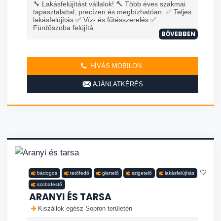
🔧 Lakásfelújítást vállalok! 🔨 Több éves szakmai
tapasztalattal, precízen és megbízhatóan: ✅ Teljes
lakásfelújítás ✅ Víz- és fűtésszerelés ✅
Fürdőszoba felújítá
BŐVEBBEN
HÍVÁS MOBILON
AJÁNLATKÉRÉS
bádogos
tetőfedő
glettelő
szigetelő
lakásfelújítás
szobafestő
ARANYI ÉS TARSA
Kiszállok egész Sopron területén