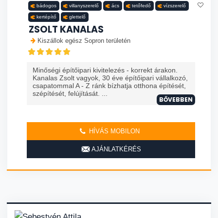
bádogos
villanyszerelő
ács
tetőfedő
vízszerelő
kertépítő
glettelő
ZSOLT KANALAS
Kiszállok egész Sopron területén
Minőségi építőipari kivitelezés - korrekt árakon.
Kanalas Zsolt vagyok, 30 éve építőipari vállalkozó,
csapatommal A - Z ránk bízhatja otthona építését,
szépítését, felújítását. ...
BŐVEBBEN
HÍVÁS MOBILON
AJÁNLATKÉRÉS