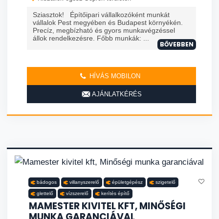
Sziasztok! Építőipari vállalkozóként munkát
vállalok Pest megyében és Budapest környékén.
Precíz, megbízható és gyors munkavégzéssel
állok rendelkezésre. Főbb munkák: ...
BŐVEBBEN
HÍVÁS MOBILON
AJÁNLATKÉRÉS
bádogos
villanyszerelő
épületgépész
szigetelő
glettelő
vízszerelő
kerítés építő
MAMESTER KIVITEL KFT, MINŐSÉGI
MUNKA GARANCIÁVAL