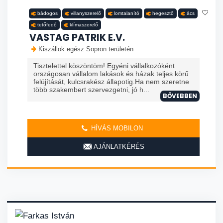
bádogos
villanyszerelő
lomtalanító
hegesztő
ács
tetőfedő
klímaszerelő
VASTAG PATRIK E.V.
Kiszállok egész Sopron területén
Tisztelettel köszöntöm! Egyéni vállalkozóként
országosan vállalom lakások és házak teljes körű
felújítását, kulcsrakész állapotig.Ha nem szeretne
több szakembert szervezgetni, jó h...
BŐVEBBEN
HÍVÁS MOBILON
AJÁNLATKÉRÉS