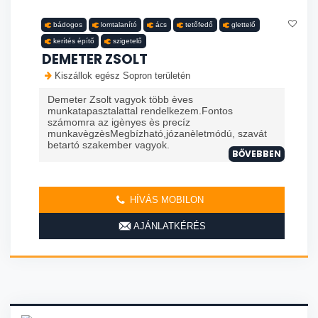
bádogos
lomtalanító
ács
tetőfedő
glettelő
kerítés építő
szigetelő
DEMETER ZSOLT
Kiszállok egész Sopron területén
Demeter Zsolt vagyok több èves
munkatapasztalattal rendelkezem.Fontos
számomra az igènyes ès precíz
munkavègzèsMegbízható,józanèletmódú, szavát
betartó szakember vagyok.
BŐVEBBEN
HÍVÁS MOBILON
AJÁNLATKÉRÉS