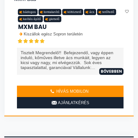
bádogos
lomtalanító
költöztető
ács
tetőfedő
kerítés építő
glettelő
MXM BAU
Kiszállok egész Sopron területén
Tisztelt Megrendelő!! Befejezendő, vagy éppen
induló, kőműves illetve ács munkáit, legyen az
kicsi vagy nagy, mi elvégezzük. Sok éves
tapasztalattal, garanciával Vállalunk:...
BŐVEBBEN
HÍVÁS MOBILON
AJÁNLATKÉRÉS