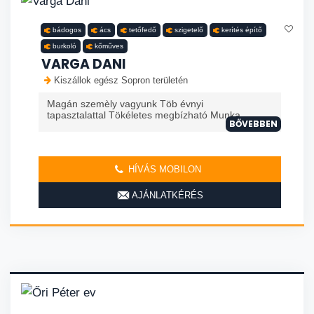
bádogos
ács
tetőfedő
szigetelő
kerítés építő
burkoló
kőműves
VARGA DANI
Kiszállok egész Sopron területén
Magán szemèly vagyunk Töb évnyi
tapasztalattal Tökéletes megbízható Munka
BŐVEBBEN
HÍVÁS MOBILON
AJÁNLATKÉRÉS