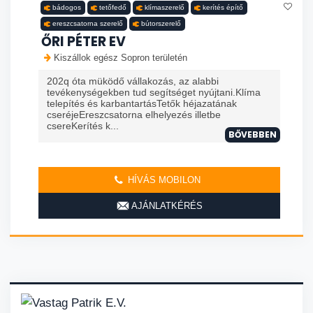
bádogos
tetőfedő
klímaszerelő
kerítés építő
ereszcsatorna szerelő
bútorszerelő
ŐRI PÉTER EV
Kiszállok egész Sopron területén
202q óta müködő vállakozás, az alabbi
tevékenységekben tud segítséget nyújtani.Klíma
telepítés és karbantartásTetők héjazatának
cseréjeEreszcsatorna elhelyezés illetbe
csereKerítés k...
BŐVEBBEN
HÍVÁS MOBILON
AJÁNLATKÉRÉS