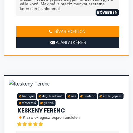
vállalkozó. Maximális precíz munkát szeretne
keressen bizalommal.
BŐVEBBEN
HÍVÁS MOBILON
AJÁNLATKÉRÉS
bádogos
duguláselhárító
ács
tetőfedő
épületgépész
vízszerelő
glettelő
KESKENY FERENC
Kiszállok egész Sopron területén