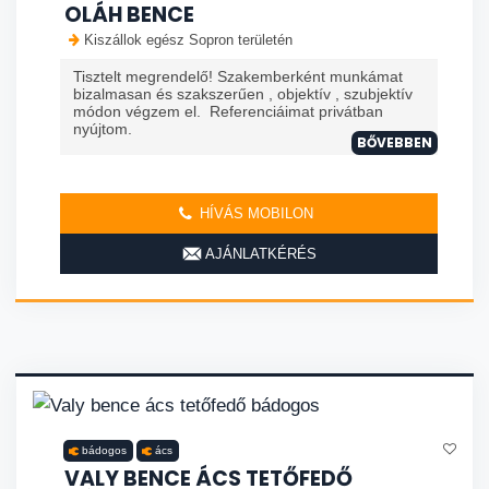
OLÁH BENCE
Kiszállok egész Sopron területén
Tisztelt megrendelő! Szakemberként munkámat
bizalmasan és szakszerűen , objektív , szubjektív
módon végzem el. Referenciáimat privátban
nyújtom.
BŐVEBBEN
HÍVÁS MOBILON
AJÁNLATKÉRÉS
bádogos
ács
VALY BENCE ÁCS TETŐFEDŐ