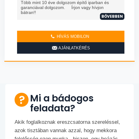
Több mint 10 éve dolgozom építő iparban és
garanciával dolgozom. Írjon vagy hívjon
bátran!!
BŐVEBBEN
HÍVÁS MOBILON
AJÁNLATKÉRÉS
Mi a bádogos
feladata?
Akik foglalkoznak ereszcsatorna szereléssel,
azok tisztában vannak azzal, hogy mekkora
felelősség ezen munka - hiszen, egy beázás