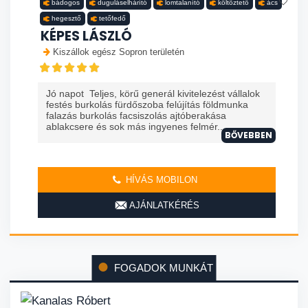
bádogos
duguláselhárító
lomtalanító
költöztető
ács
hegesztő
tetőfedő
KÉPES LÁSZLÓ
Kiszállok egész Sopron területén
Jó napot Teljes, körű generál kivitelezést vállalok
festés burkolás fürdőszoba felújítás földmunka
falazás burkolás facsiszolás ajtóberakása
ablakcsere és sok más ingyenes felmér...
BŐVEBBEN
HÍVÁS MOBILON
AJÁNLATKÉRÉS
FOGADOK MUNKÁT