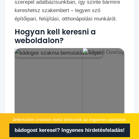
szerepel adatbázisunkban, így szinte bármire
kereshetsz szakembert – legyen szó
építőipari, felújítási, otthonápolási munkáról.
Hogyan kell keresni a
weboldalon?
Jellemzően óránkon belül érkeznek az ingyenes ajánlatok.
Kereséskor tekints meg több adatlapot is, így
bádogost keresel? Ingyenes hirdetésfeladás!
biztos, hogy ki tudod választani a