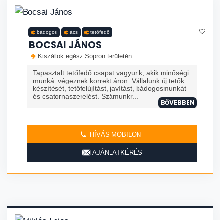
bádogos
ács
tetőfedő
BOCSAI JÁNOS
Kiszállok egész Sopron területén
Tapasztalt tetőfedő csapat vagyunk, akik minőségi
munkát végeznek korrekt áron. Vállalunk új tetők
készítését, tetőfelújítást, javítást, bádogosmunkát
és csatornaszerelést. Számunkr...
BŐVEBBEN
HÍVÁS MOBILON
AJÁNLATKÉRÉS