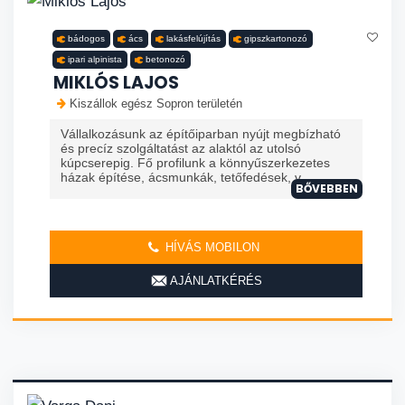
bádogos
ács
lakásfelújítás
gipszkartonozó
ipari alpinista
betonozó
MIKLÓS LAJOS
Kiszállok egész Sopron területén
Vállalkozásunk az építőiparban nyújt megbízható
és precíz szolgáltatást az alaktól az utolsó
kúpcserepig. Fő profilunk a könnyűszerkezetes
házak építése, ácsmunkák, tetőfedések, v...
BŐVEBBEN
HÍVÁS MOBILON
AJÁNLATKÉRÉS