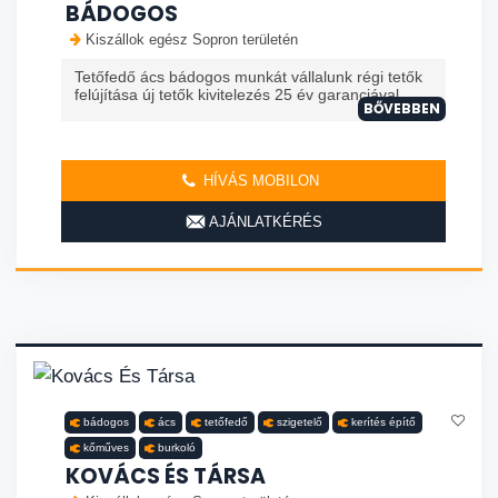
BÁDOGOS
Kiszállok egész Sopron területén
Tetőfedő ács bádogos munkát vállalunk régi tetők
felújítása új tetők kivitelezés 25 év garanciával
BŐVEBBEN
HÍVÁS MOBILON
AJÁNLATKÉRÉS
bádogos
ács
tetőfedő
szigetelő
kerítés építő
kőműves
burkoló
KOVÁCS ÉS TÁRSA