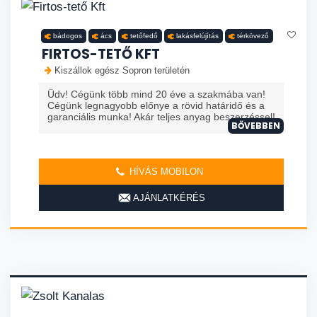
bádogos
ács
tetőfedő
lakásfelújítás
térkövező
FIRTOS-TETŐ KFT
Kiszállok egész Sopron területén
Üdv! Cégünk több mind 20 éve a szakmába van!
Cégünk legnagyobb előnye a rövid határidő és a
garanciális munka! Akár teljes anyag beszerzéssel!
BŐVEBBEN
HÍVÁS MOBILON
AJÁNLATKÉRÉS