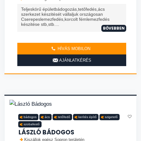
Teljeskörű épületbádogozás,tetőfedés,ács
szerkezet készitését vállaljuk országosan
Cserepeslemezfedés,korcolt fémlemezfedés
készitése stb,stb....
BŐVEBBEN
HÍVÁS MOBILON
AJÁNLATKÉRÉS
bádogos
ács
tetőfedő
kerítés építő
szigetelő
szobafestő
LÁSZLÓ BÁDOGOS
Kiszállok egész Sopron területén