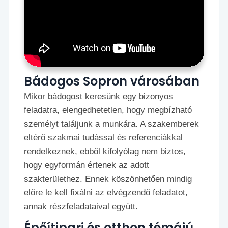
Bádogos Sopron városában
Mikor bádogost keresünk egy bizonyos
feladatra, elengedhetetlen, hogy megbízható
személyt találjunk a munkára. A szakemberek
eltérő szakmai tudással és referenciákkal
rendelkeznek, ebből kifolyólag nem biztos,
hogy egyformán értenek az adott
szakterülethez. Ennek köszönhetően mindig
előre le kell fixálni az elvégzendő feladatot,
annak részfeladataival együtt.
Épőítipari és otthon témájú