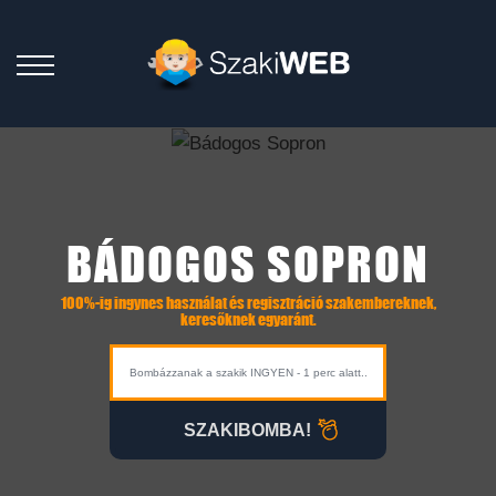
BÁDOGOS SOPRON
100%-ig ingynes használat és regisztráció szakembereknek,
keresőknek egyaránt.
SZAKIBOMBA!