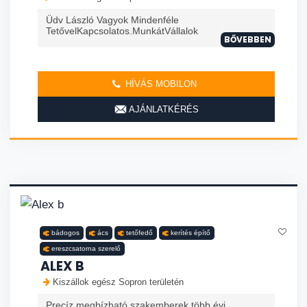
Üdv László Vagyok Mindenféle
TetővelKapcsolatos.MunkátVállalok
BŐVEBBEN
HÍVÁS MOBILON
AJÁNLATKÉRÉS
bádogos
ács
tetőfedő
kerítés építő
ereszcsatorna szerelő
ALEX B
Kiszállok egész Sopron területén
Precíz megbízható szakemberek több évi