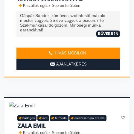
Kiszállok egész Sopron területén
Gáspár Sándor kömüves szobafestő mázoló
mester vagyok. 25 éve vagyok a piacon.7-fő
Szakmunkásal dolgozom. Minöségi munka
garanciával!
BŐVEBBEN
HÍVÁS MOBILON
AJÁNLATKÉRÉS
bádogos
ács
tetőfedő
ereszcsatorna szerelő
ZALA EMIL
Kiszállok egész Sopron területén