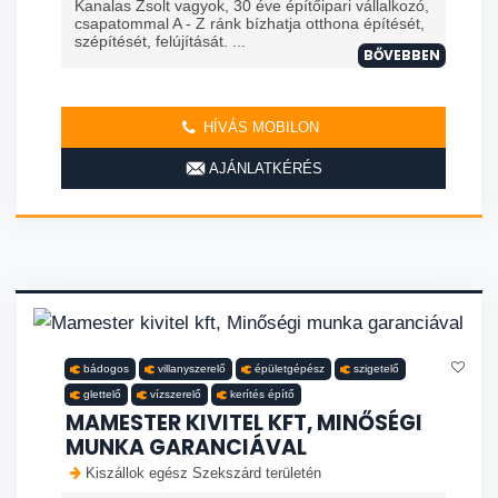
Kanalas Zsolt vagyok, 30 éve építőipari vállalkozó,
csapatommal A - Z ránk bízhatja otthona építését,
szépítését, felújítását. ...
BŐVEBBEN
HÍVÁS MOBILON
AJÁNLATKÉRÉS
bádogos
villanyszerelő
épületgépész
szigetelő
glettelő
vízszerelő
kerítés építő
MAMESTER KIVITEL KFT, MINŐSÉGI
MUNKA GARANCIÁVAL
Kiszállok egész Szekszárd területén