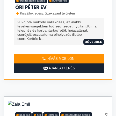
ereszcsatorna szerelő
bútorszerelő
ŐRI PÉTER EV
Kiszállok egész Szekszárd területén
202q óta müködő vállakozás, az alabbi
tevékenységekben tud segítséget nyújtani.Klíma
telepítés és karbantartásTetők héjazatának
cseréjeEreszcsatorna elhelyezés illetbe
csereKerítés k...
BŐVEBBEN
HÍVÁS MOBILON
AJÁNLATKÉRÉS
bádogos
ács
tetőfedő
ereszcsatorna szerelő