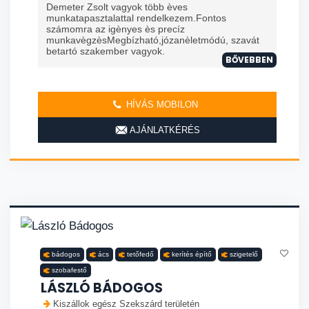
Demeter Zsolt vagyok több èves
munkatapasztalattal rendelkezem.Fontos
számomra az igènyes ès precíz
munkavègzèsMegbízható,józanèletmódú, szavát
betartó szakember vagyok.
BŐVEBBEN
HÍVÁS MOBILON
AJÁNLATKÉRÉS
bádogos
ács
tetőfedő
kerítés építő
szigetelő
szobafestő
LÁSZLÓ BÁDOGOS
Kiszállok egész Szekszárd területén