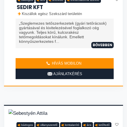
SEDIR KFT
Kiszállok egész Szekszárd területén
„Szeglemezes tetőszerkezetek (gyári tetőrácsok)
gyártásával és kivitelezésével foglalkozó cég
vagyunk. Teljes körű, kulcsrakész
tetőmegoldásokat kínálunk. Emellett
könnyűszerkezetes f...
BŐVEBBEN
HÍVÁS MOBILON
AJÁNLATKÉRÉS
bádogos
villanyszerelő
lomtalanító
ács
tetőfedő