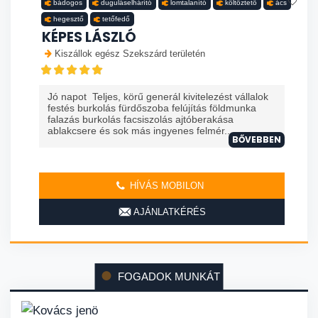
bádogos
duguláselhárító
lomtalanító
költöztető
ács
hegesztő
tetőfedő
KÉPES LÁSZLÓ
Kiszállok egész Szekszárd területén
Jó napot Teljes, körű generál kivitelezést vállalok
festés burkolás fürdőszoba felújítás földmunka
falazás burkolás facsiszolás ajtóberakása
ablakcsere és sok más ingyenes felmér...
BŐVEBBEN
HÍVÁS MOBILON
AJÁNLATKÉRÉS
FOGADOK MUNKÁT