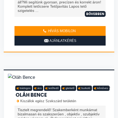
áll?Mi segítünk gyorsan, precízen és korrekt áron!
Komplett tetőcsere Tetőjavítás Lapos tető
szigetelés ...
BŐVEBBEN
HÍVÁS MOBILON
AJÁNLATKÉRÉS
bádogos
ács
tetőfedő
glettelő
burkoló
kőműves
OLÁH BENCE
Kiszállok egész Szekszárd területén
Tisztelt megrendelő! Szakemberként munkámat
bizalmasan és szakszerűen , objektív , szubjektív