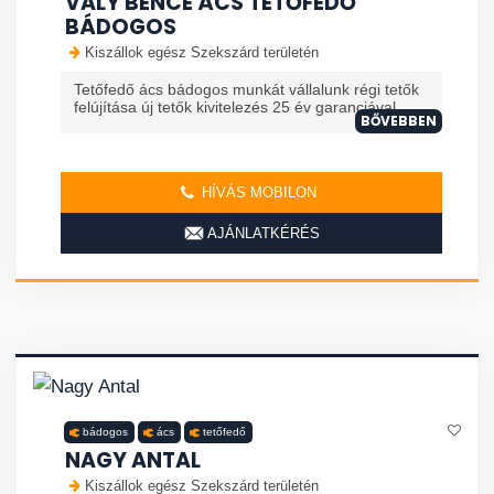
VALY BENCE ÁCS TETŐFEDŐ
BÁDOGOS
Kiszállok egész Szekszárd területén
Tetőfedő ács bádogos munkát vállalunk régi tetők
felújítása új tetők kivitelezés 25 év garanciával
BŐVEBBEN
HÍVÁS MOBILON
AJÁNLATKÉRÉS
bádogos
ács
tetőfedő
NAGY ANTAL
Kiszállok egész Szekszárd területén