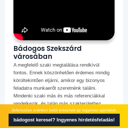
Bádogos Szekszárd
városában
A megfelelő szaki megtalálása rendkívül
fontos. Ennek köszönhetően érdemes mindig
körültekintően eljárni, amikor egy bizonyos
feladatra munkaerőt szeretnénk találni.
Mindenki szaki más és más referenciákkal
rendelkezik, és talán más szakterülethez
Jellemzően óránkon belül érkeznek az ingyenes ajánlatok.
értenek igazán. Ebből adódóan pontosan
érdemes előre mindig letisztázni, hogy mi lesz
bádogost keresel? Ingyenes hirdetésfeladás!
a feladat a munka során.