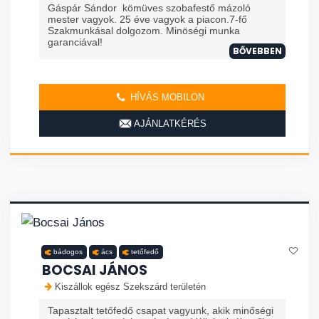
Gáspár Sándor kömüves szobafestő mázoló
mester vagyok. 25 éve vagyok a piacon.7-fő
Szakmunkásal dolgozom. Minöségi munka
garanciával!
BŐVEBBEN
HÍVÁS MOBILON
AJÁNLATKÉRÉS
bádogos
ács
tetőfedő
BOCSAI JÁNOS
Kiszállok egész Szekszárd területén
Tapasztalt tetőfedő csapat vagyunk, akik minőségi