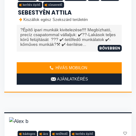
kerítés építő
vízszerelő
SEBESTYÉN ATTILA
Kiszállok egész Szekszárd területén
?Építő ipari munkák kivitelezése‼️‼️ Megbízható,
precíz csapatommal vállaljuk: ✔️?️?️-Lakások teljes
körű felújítását ??? ✔️-tetőfedő munkálatok ✔️-
kőműves munkák?⚒️ ✔️-kerítése...
BŐVEBBEN
HÍVÁS MOBILON
AJÁNLATKÉRÉS
bádogos
ács
tetőfedő
kerítés építő