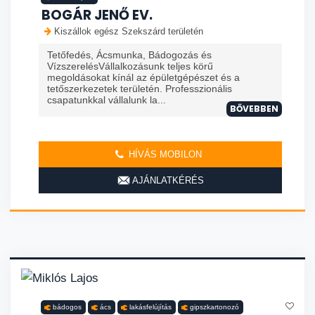
BOGÁR JENŐ EV.
Kiszállok egész Szekszárd területén
Tetőfedés, Ácsmunka, Bádogozás és
VízszerelésVállalkozásunk teljes körű
megoldásokat kínál az épületgépészet és a
tetőszerkezetek területén. Professzionális
csapatunkkal vállalunk la...
BŐVEBBEN
HÍVÁS MOBILON
AJÁNLATKÉRÉS
bádogos
ács
lakásfelújítás
gipszkartonozó