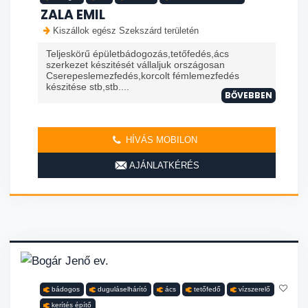
ZALA EMIL
Kiszállok egész Szekszárd területén
Teljeskörű épületbádogozás,tetőfedés,ács
szerkezet készitését vállaljuk országosan
Cserepeslemezfedés,korcolt fémlemezfedés
készitése stb,stb....
BŐVEBBEN
HÍVÁS MOBILON
AJÁNLATKÉRÉS
bádogos
duguláselhárító
ács
tetőfedő
vízszerelő
kerítés építő