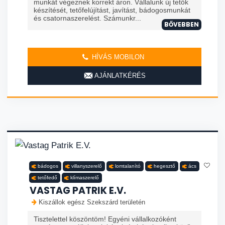
munkát végeznek korrekt áron. Vállalunk új tetők
készítését, tetőfelújítást, javítást, bádogosmunkát
és csatornaszerelést. Számunkr...
BŐVEBBEN
HÍVÁS MOBILON
AJÁNLATKÉRÉS
bádogos
villanyszerelő
lomtalanító
hegesztő
ács
tetőfedő
klímaszerelő
VASTAG PATRIK E.V.
Kiszállok egész Szekszárd területén
Tisztelettel köszöntöm! Egyéni vállalkozóként