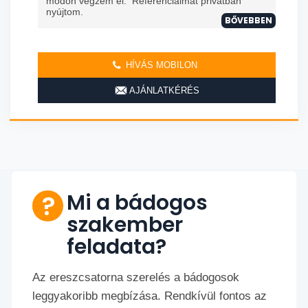
módon végzem el. Referenciáimat privátban
nyújtom.
BŐVEBBEN
HÍVÁS MOBILON
AJÁNLATKÉRÉS
Mi a bádogos
szakember
feladata?
Az ereszcsatorna szerelés a bádogosok
leggyakoribb megbízása. Rendkívül fontos az