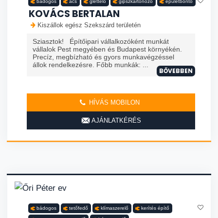
bádogos
ács
glettelő
gipszkartonozó
épületbontó
KOVÁCS BERTALAN
Kiszállok egész Szekszárd területén
Sziasztok! Építőipari vállalkozóként munkát
vállalok Pest megyében és Budapest környékén.
Precíz, megbízható és gyors munkavégzéssel
állok rendelkezésre. Főbb munkák: ...
BŐVEBBEN
HÍVÁS MOBILON
AJÁNLATKÉRÉS
bádogos
tetőfedő
klímaszerelő
kerítés építő