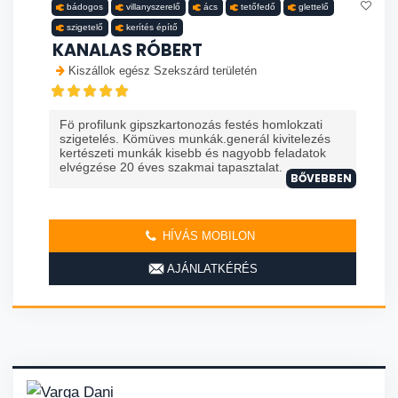
bádogos
villanyszerelő
ács
tetőfedő
glettelő
szigetelő
kerítés építő
KANALAS RÓBERT
Kiszállok egész Szekszárd területén
Fö profilunk gipszkartonozás festés homlokzati
szigetelés. Kömüves munkák.generál kivitelezés
kertészeti munkák kisebb és nagyobb feladatok
elvégzése 20 éves szakmai tapasztalat. ...
BŐVEBBEN
HÍVÁS MOBILON
AJÁNLATKÉRÉS