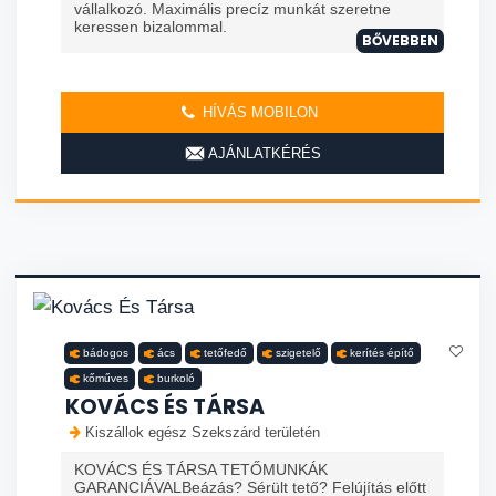
vállalkozó. Maximális precíz munkát szeretne
keressen bizalommal.
BŐVEBBEN
HÍVÁS MOBILON
AJÁNLATKÉRÉS
bádogos
ács
tetőfedő
szigetelő
kerítés építő
kőműves
burkoló
KOVÁCS ÉS TÁRSA
Kiszállok egész Szekszárd területén
KOVÁCS ÉS TÁRSA TETŐMUNKÁK
GARANCIÁVALBeázás? Sérült tető? Felújítás előtt