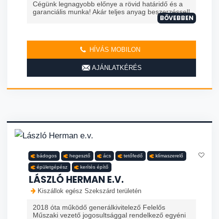
Cégünk legnagyobb előnye a rövid határidő és a
garanciális munka! Akár teljes anyag beszerzéssel!
BŐVEBBEN
HÍVÁS MOBILON
AJÁNLATKÉRÉS
bádogos
hegesztő
ács
tetőfedő
klímaszerelő
épületgépész
kerítés építő
LÁSZLÓ HERMAN E.V.
Kiszállok egész Szekszárd területén
2018 óta működő generálkivitelező Felelős
Műszaki vezető jogosultsággal rendelkező egyéni