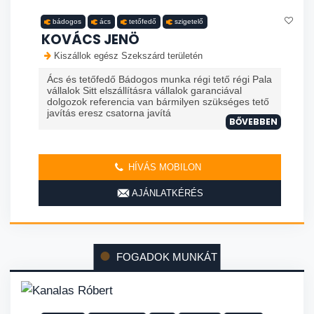
bádogos
ács
tetőfedő
szigetelő
KOVÁCS JENÖ
Kiszállok egész Szekszárd területén
Ács és tetőfedő Bádogos munka régi tető régi Pala
vállalok Sitt elszállításra vállalok garanciával
dolgozok referencia van bármilyen szükséges tető
javítás eresz csatorna javítá
BŐVEBBEN
HÍVÁS MOBILON
AJÁNLATKÉRÉS
FOGADOK MUNKÁT