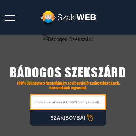
BÁDOGOS SZEKSZÁRD
100%-ig ingynes használat és regisztráció szakembereknek,
keresőknek egyaránt.
SZAKIBOMBA!