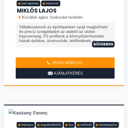
ipari alpinista
betonozó
MIKLÓS LAJOS
Kiszállok egész Szekszárd területén
Vállalkozásunk az építőiparban nyújt megbízható
és precíz szolgáltatást az alaktól az utolsó
kúpcserepig. Fő profilunk a könnyűszerkezetes
házak építése, ácsmunkák, tetőfedések, v...
BŐVEBBEN
HÍVÁS MOBILON
AJÁNLATKÉRÉS
bádogos
duguláselhárító
ács
tetőfedő
épületgépész