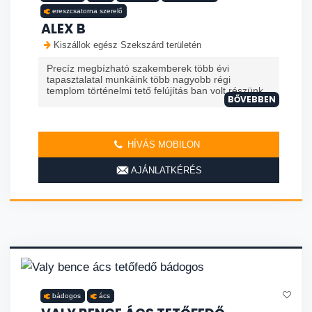
ereszcsatorna szerelő
ALEX B
Kiszállok egész Szekszárd területén
Precíz megbízható szakemberek több évi
tapasztalatal munkáink több nagyobb régi
templom történelmi tető felújítás ban volt részünk
BŐVEBBEN
HÍVÁS MOBILON
AJÁNLATKÉRÉS
bádogos
ács