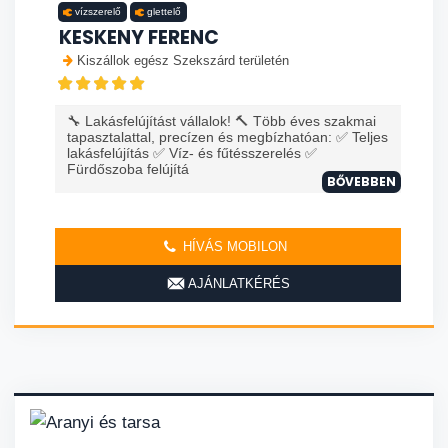
vízszerelő
glettelő
KESKENY FERENC
Kiszállok egész Szekszárd területén
🔧 Lakásfelújítást vállalok! 🔨 Több éves szakmai
tapasztalattal, precízen és megbízhatóan: ✅ Teljes
lakásfelújítás ✅ Víz- és fűtésszerelés ✅
Fürdőszoba felújítá
BŐVEBBEN
HÍVÁS MOBILON
AJÁNLATKÉRÉS