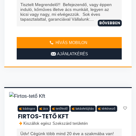
Tisztelt Megrendelő!! Befejezendő, vagy éppen
induló, kőműves illetve ács munkáit, legyen az
kicsi vagy nagy, mi elvégezzük. Sok éves
tapasztalattal, garanciával Vállalunk:...
BŐVEBBEN
HÍVÁS MOBILON
AJÁNLATKÉRÉS
bádogos
ács
tetőfedő
lakásfelújítás
térkövező
FIRTOS-TETŐ KFT
Kiszállok egész Szekszárd területén
Üdv! Cégünk több mind 20 éve a szakmába van!