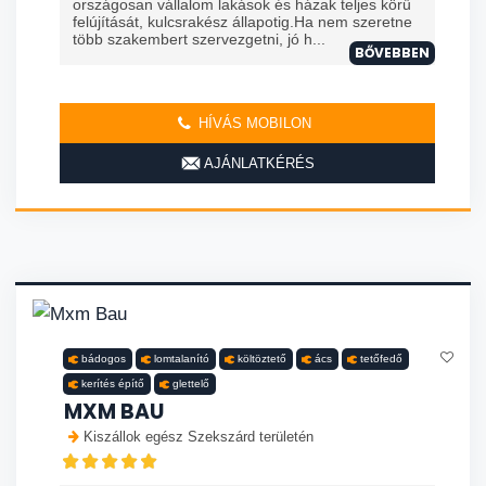
országosan vállalom lakások és házak teljes körű
felújítását, kulcsrakész állapotig.Ha nem szeretne
több szakembert szervezgetni, jó h...
BŐVEBBEN
HÍVÁS MOBILON
AJÁNLATKÉRÉS
bádogos
lomtalanító
költöztető
ács
tetőfedő
kerítés építő
glettelő
MXM BAU
Kiszállok egész Szekszárd területén