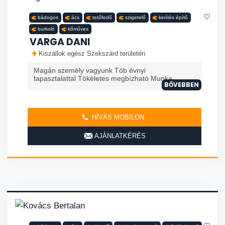
bádogos
ács
tetőfedő
szigetelő
kerítés építő
burkoló
kőműves
VARGA DANI
Kiszállok egész Szekszárd területén
Magán szemèly vagyunk Töb évnyi
tapasztalattal Tökéletes megbízható Munka
BŐVEBBEN
HÍVÁS MOBILON
AJÁNLATKÉRÉS