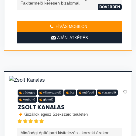
Fakitermelö keresen bizalomal.
BŐVEBBEN
HÍVÁS MOBILON
AJÁNLATKÉRÉS
bádogos
villanyszerelő
ács
tetőfedő
vízszerelő
kertépítő
glettelő
ZSOLT KANALAS
Kiszállok egész Szekszárd területén
Minőségi építőipari kivitelezés - korrekt árakon.