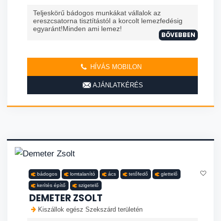
Teljeskörű bádogos munkákat vállalok az
ereszcsatorna tisztítástól a korcolt lemezfedésig
egyaránt!Minden ami lemez!
BŐVEBBEN
HÍVÁS MOBILON
AJÁNLATKÉRÉS
bádogos
lomtalanító
ács
tetőfedő
glettelő
kerítés építő
szigetelő
DEMETER ZSOLT
Kiszállok egész Szekszárd területén