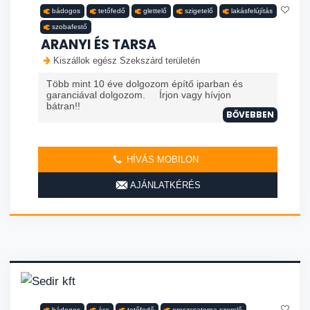
bádogos
tetőfedő
glettelő
szigetelő
lakásfelújítás
szobafestő
ARANYI ÉS TARSA
Kiszállok egész Szekszárd területén
Több mint 10 éve dolgozom építő iparban és
garanciával dolgozom. Írjon vagy hívjon
bátran!!
BŐVEBBEN
HÍVÁS MOBILON
AJÁNLATKÉRÉS
bádogos
ács
tetőfedő
ereszcsatorna szerelő